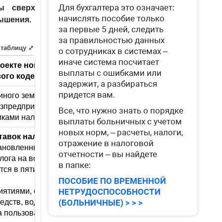
Для бухгалтера это означает:
ы сверх
начислять пособие только
ышения.
за первые 5 дней, следить
за правильностью данных
 таблицу ⤢
о сотрудниках в системах –
иначе система посчитает
оекте новой редакции
Комментарии
выплаты с ошибками или
ого кодекса
задержит, а разбираться
придется вам.
иного земельного налога с
озпредприятия (уплачивавшие
Все, что нужно знать о порядке
ками налога на воду
выплаты больничных с учетом
новых норм, – расчеты, налоги,
авок налога.
Водосберегающие меры
отражение в налоговой
тановленных лимитов
отчетности – вы найдете
ога на воду в части такого
в папке:
ся в пятикратном размере от
ПОСОБИЕ ПО ВРЕМЕННОЙ
риятиями, осуществляющими
НЕТРУДОСПОСОБНОСТИ
едств, воды из поверхностных
(БОЛЬНИЧНЫЕ) > > >
за пользование водными