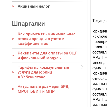
Акцизный налог
Текущие
Шпаргалки
юридиче
Как применять минимальные
исключ
ставки аренды с учетом
предпри
коэффициентов
налога 
составл
Реквизиты для оплаты за ЭЦП
и фискальный модуль
МРЗП, –
месяца 
Тарифы на коммунальные
суммы н
услуги для юрлиц
юридиче
в Узбекистане
относящ
малым п
Актуальные размеры БРВ,
сумма н
МРОТ, БВИП и МПР
составл
МРЗП, а
малыми 