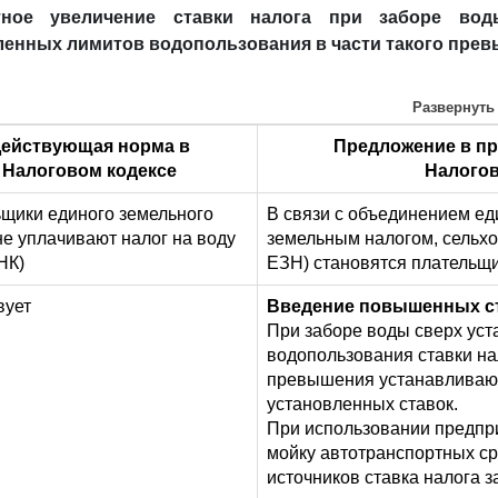
атное увеличение ставки налога при заборе вод
ленных лимитов водопользования в части такого прев
Развернуть
ействующая норма в
Предложение в пр
Налоговом кодексе
Налогов
щики единого земельного
В связи с объединением ед
не уплачивают налог на воду
земельным налогом, сельх
НК)
ЕЗН) становятся плательщи
вует
Введение повышенных ст
При заборе воды сверх ус
водопользования ставки нал
превышения устанавливают
установленных ставок.
При использовании предп
мойку автотранспортных ср
источников ставка налога 