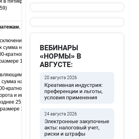
 в пятикратном размере от
59)
латежам.
Текущие платежи
исключением плательщиков
ВЕБИНАРЫ
ых сумма налога за налоговый
00-кратного МРЗП, – не позднее
«НОРМЫ» В
размере 1/12 части годовой
АВГУСТЕ:
 являющимися плательщиками
20 августа 2026
х сумма налога за налоговый
Креативная индустрия:
00-кратного МРЗП, а также
преференции и льготы,
борота и индивидуальными
условия применения
зднее 25 числа третьего
размере 1/4 части годовой
24 августа 2026
Электронные закупочные
акты: налоговый учет,
риски и штрафы