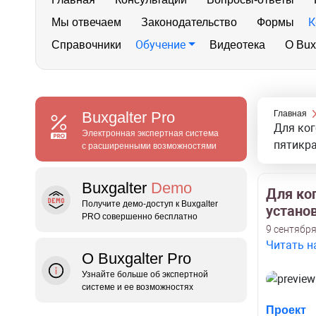
К
Мы отвечаем
Законодательство
Формы
Обучение
Справочники
Видеотека
О Bux
Buxgalter
Pro
Главная
Для ког
Электронная экспертная система
пятикр
с расширенными возможностями
Buxgalter
Demo
Для ко
Получите демо‑доступ к Buxgalter
устано
PRO совершенно бесплатно
9 сентября
Читать н
О Buxgalter Pro
Узнайте больше об экспертной
системе и ее возможностях
Проект
н