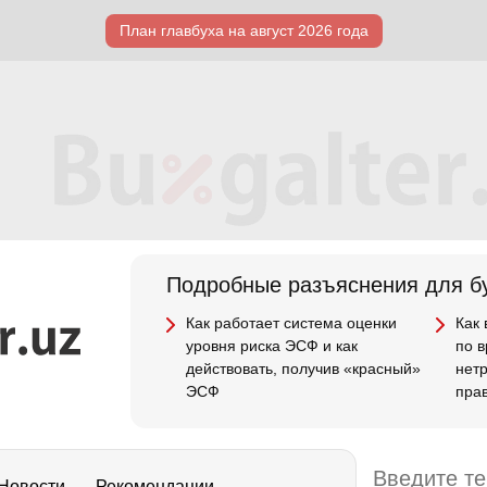
План главбуха на август 2026 года
Подробные разъяснения для бу
Как работает система оценки
Как
уровня риска ЭСФ и как
по 
действовать, получив «красный»
нет
ЭСФ
пра
Новости
Рекомендации