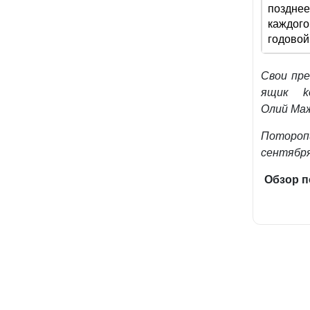
позднее
каждого
годовой
Свои пре
ящик ko
Олий Ма
Потороп
сентября
Обзор п