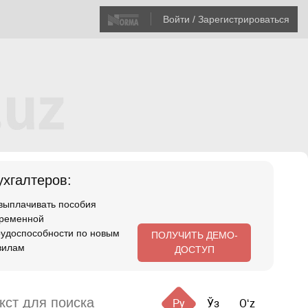
Войти / Зарегистрироваться
хгалтеров:
 выплачивать пособия
временной
рудоспособности по новым
ПОЛУЧИТЬ ДЕМО-
вилам
ДОСТУП
Ру
Ўз
Oʻz