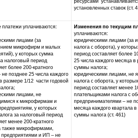
ресурсами устанавливается
установленных ставок (ст. 4
 платежи уплачиваются:
Изменения по текущим п
уплачиваются:
скими лицами (за
юридическими лицами (за 
ением микрофирм и малых
налога с оборота), у котор
ятий), у которых сумма
период составляет более 1
за налоговый период
25 числа каждого месяца в 
яет более 200-кратного
суммы налога;
 не позднее 25 числа каждого
юридическими лицами, не
в размере 1/12 части годовой
налога с оборота, у которы
алога;
период составляет менее 1
скими лицами, не
плательщиками налога с о
имися к микрофирмам и
предпринимателями – не по
редприятиям, у которых
месяца каждого квартала в 
алога за налоговый период
суммы налога (ст. 461)
яет менее 200-кратного
 также микрофирмами,
предприятиями и ИП – не