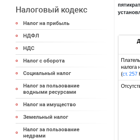
пятикр
Налоговый кодекс
установ
Налог на прибыль
НДФЛ
Д
НДС
Налог с оборота
Платель
налога 
Социальный налог
(
ст. 257
Налог за пользование
Отсутст
водными ресурсами
Налог на имущество
Земельный налог
Налог за пользование
недрами