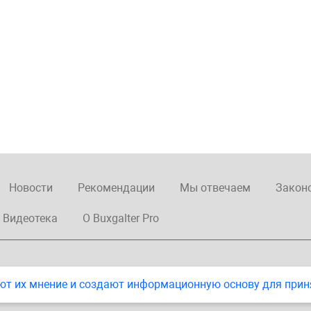
Новости
Рекомендации
Мы отвечаем
Закон
Видеотека
О Buxgalter Pro
ют их мнение и создают информационную основу для прин