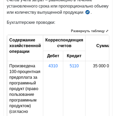
№21,
установленного срока или пропорционально объему
рег.
или количеству выпущенной продукции
.
п.
МЮ
157
Бухгалтерские проводки:
№1181
прил.
от
Развернуть таблицу ⤢
№2
23.10.2002
к
Содержание
Корреспонденция
г.
НСБУ
хозяйственной
счетов
Сумма
№21,
операции
Дебет
Кредит
рег.
МЮ
Произведена
4310
5110
35 000 000
№1181
100-процентная
от
предоплата за
23.10.2002
программный
г.
продукт (право
пользование
программным
продуктом)
(согласно