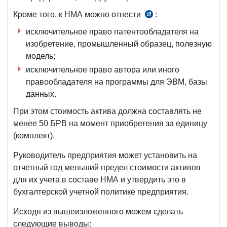
Кроме того, к НМА можно отнести
:
п.
10
исключительное право патентообладателя на
НСБУ
изобретение, промышленный образец, полезную
№7,
модель;
рег.
исключительное право автора или иного
МЮ
правообладателя на программы для ЭВМ, базы
№1485
данных.
от
При этом стоимость актива должна составлять не
27.06.2005
менее 50 БРВ на момент приобретения за единицу
г.
(комплект).
Руководитель предприятия может установить на
отчетный год меньший предел стоимости активов
для их учета в составе НМА и утвердить это в
бухгалтерской учетной политике предприятия.
Исходя из вышеизложенного можем сделать
следующие выводы: