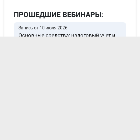
ПРОШЕДШИЕ ВЕБИНАРЫ:
Запись от 10 июля 2026
Основные средства: налоговый учет и
новые нормы 2026 года
Запись от 15 июля 2026
Как юрлицам работать с самозанятыми
и ИП в 2026 году
Запись от 25 июля 2026
Валютные операции в 2026 году:
отражение и налогообложение