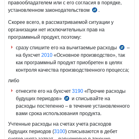
правообладателем или с его согласия в порядке,
установленном законодательством
.
подп.
«к»
Скорее всего, в рассматриваемой ситуации у
п.
организации нет исключительных прав на
4
программный продукт, поэтому:
НСБУ
сразу спишите его на вычитаемые расходы
–
№7,
ст.
на бухсчет
2010
«Основное производство», так
рег.
305
как программный продукт приобретен в целях
МЮ
НК
контроля качества производственного процесса;
№1485
от
либо
27.06.2005
отнесите его на бухсчет
3190
«Прочие расходы
г.
будущих периодов»
и списывайте на
п.
расходы постепенно – в течение установленного
155
вами срока использования продукта.
прил.
№2
Учтенные расходы на счетах учета расходов
к
будущих периодов (
3100
) списываются в дебет
НСБУ
счетов учета затрат – равномерно в течение