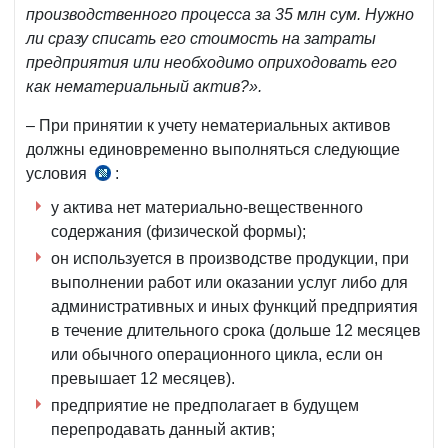
производственного процесса за 35 млн сум. Нужно
ли сразу списать его стоимость на затраты
предприятия или необходимо оприходовать его
как нематериальный актив?».
– При принятии к учету нематериальных активов
должны единовременно выполняться следующие
условия
:
п.
6
у актива нет материально-вещественного
НСБУ
содержания (физической формы);
№7,
он используется в производстве продукции, при
рег.
выполнении работ или оказании услуг либо для
МЮ
административных и иных функций предприятия
№1485
в течение длительного срока (дольше 12 месяцев
от
или обычного операционного цикла, если он
27.06.2005
превышает 12 месяцев).
г.
предприятие не предполагает в будущем
перепродавать данный актив;