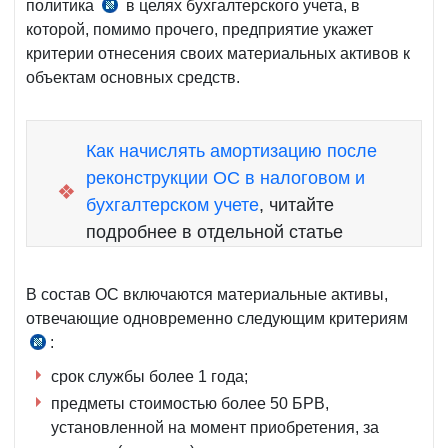
политика
в целях бухгалтерского учета, в
п.
которой, помимо прочего, предприятие укажет
55
критерии отнесения своих материальных активов к
НСБУ
объектам основных средств.
№1,
рег.
МЮ
Как начислять амортизацию после
№474
реконструкции ОС в налоговом и
от
❖
14.08.1998
бухгалтерском учете
, читайте
г.
подробнее в отдельной статье
В состав ОС включаются материальные активы,
отвечающие одновременно следующим критериям
:
п.
4
срок службы более 1 года;
НСБУ
предметы стоимостью более 50 БРВ,
№5,
установленной на момент приобретения, за
рег.