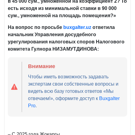
в 45 000 сум., умноженной на коэффициент 2? То
есть исходя из минимальной ставки в 90 000
сум., умноженной на площадь помещения?»
На вопрос по просьбе
buxgalter
.
uz
ответила
начальник Управления досудебного
урегулирования налоговых споров Налогового
комитета Гулнора НИЗАМУТДИНОВА:
Внимание
Чтобы иметь возможность задавать
экспертам свои собственные вопросы и
видеть всю базу готовых ответов «Мы
отвечаем!», оформите доступ к
Buxgalter
Pro
.
– С 2025 года Жокаргы