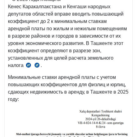
Кенес Каракалпакстана и Кенгаши народных
депутатов областей вправе вводить повышающий
коэффициент до 2 к минимальным ставкам
арендной платы по жилым и нежилым помещениям
в разрезе районов и городов в зависимости от их
уровня экономического развития. В Ташкенте этот
коэффициент определяют в разрезе зон,
установленных для целей расчета земельного
налога
.
ст.
прил.
12 №ЗРУ-1011 от
№8
Минимальные ставки арендной платы с учетом
24.12.2024
к №ЗРУ-1011 от
повышающих коэффициентов для физлиц и юрлиц,
г.
24.12.2024
сдающих недвижимость в аренду, в Ташкенте в 2025
г.
году: