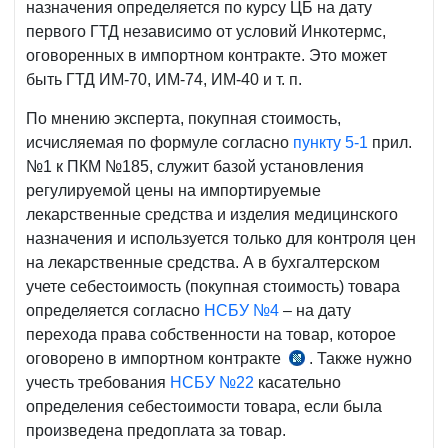
назначения определяется по курсу ЦБ на дату
первого ГТД независимо от условий Инкотермс,
оговоренных в импортном контракте. Это может
быть ГТД ИМ-70, ИМ-74, ИМ-40 и т. п.
По мнению эксперта, покупная стоимость,
исчисляемая по формуле согласно
пункту 5-1
прил.
№1 к ПКМ №185, служит базой установления
регулируемой цены на импортируемые
лекарственные средства и изделия медицинского
назначения и используется только для контроля цен
на лекарственные средства. А в бухгалтерском
учете себестоимость (покупная стоимость) товара
определяется согласно
НСБУ №4
– на дату
перехода права собственности на товар, которое
оговорено в импортном контракте
. Также нужно
п.
учесть требования
НСБУ №22
касательно
9
определения себестоимости товара, если была
НСБУ
произведена предоплата за товар.
№4