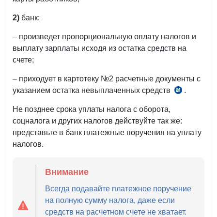
2)
банк:
– произведет пропорциональную оплату налогов и
выплату зарплаты исходя из остатка средств на
счете;
– приходует в картотеку №2 расчетные документы с
указанием остатка невыплаченных средств
.
п.
3
Не позднее срока уплаты налога с оборота,
Инструкции
соцналога и других налогов действуйте так же:
рег.
представьте в банк платежные поручения на уплату
МЮ
налогов.
№2342
от
Внимание
15.03.2012
г.
Всегда подавайте платежное поручение
на полную сумму налога, даже если
средств на расчетном счете не хватает.