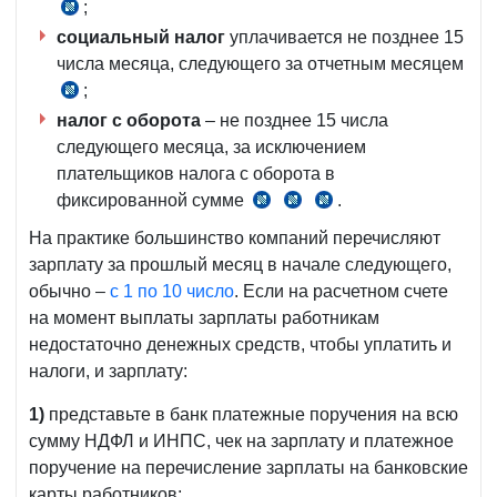
;
п.
2
390
социальный налог
6
уплачивается не позднее 15
ч.
НК
числа месяца, следующего за отчетным месяцем
Положения,
1
рег.
;
ст.
ст.
МЮ
389
налог с оборота
407
– не позднее 15 числа
№3577
НК
следующего месяца, за исключением
НК
от
плательщиков налога с оборота в
20.11.2024
фиксированной сумме
.
п.
ч.
ч.
г.
1
4
8
На практике большинство компаний перечисляют
ч.
ст.
ст.
зарплату за прошлый месяц в начале следующего,
3
470
470-
обычно –
с 1 по 10 число
. Если на расчетном счете
ст.
НК
1
на момент выплаты зарплаты работникам
470
НК
недостаточно денежных средств, чтобы уплатить и
НК
налоги, и зарплату:
1)
представьте в банк платежные поручения на всю
сумму НДФЛ и ИНПС, чек на зарплату и платежное
поручение на перечисление зарплаты на банковские
карты работников;