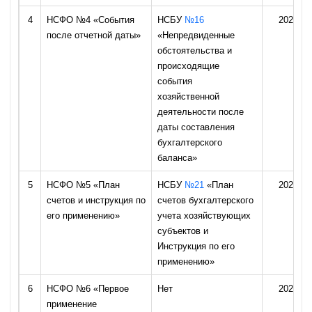
4
НСФО №4 «События
НСБУ
№16
2026 го
после отчетной даты»
«Непредвиденные
обстоятельства и
происходящие
события
хозяйственной
деятельности после
даты составления
бухгалтерского
баланса»
5
НСФО №5 «План
НСБУ
№21
«План
2026 го
счетов и инструкция по
счетов бухгалтерского
его применению»
учета хозяйствующих
субъектов и
Инструкция по его
применению»
6
НСФО №6 «Первое
Нет
2026 го
применение