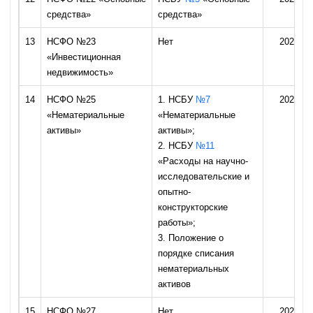
средства»
средства»
13
НСФО №23
Нет
2027 го
«Инвестиционная
недвижимость»
14
НСФО №25
1. НСБУ
№7
2026 го
«Нематериальные
«Нематериальные
активы»
активы»;
2. НСБУ
№11
«Расходы на научно-
исследовательские и
опытно-
конструкторские
работы»;
3. Положение о
порядке списания
нематериальных
активов
15
НСФО №27
Нет
2027 го