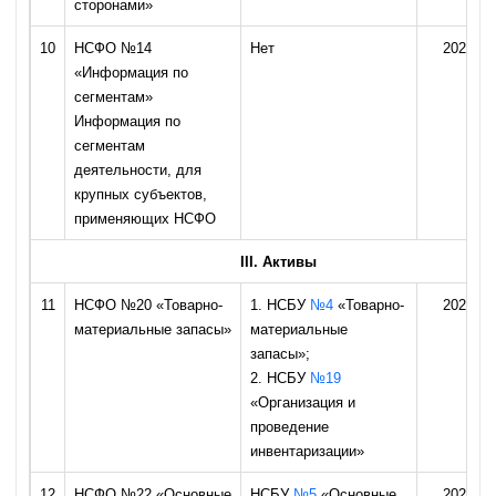
сторонами»
10
НСФО №14
Нет
2026 го
«Информация по
сегментам»
Информация по
сегментам
деятельности, для
крупных субъектов,
применяющих НСФО
III. Активы
11
НСФО №20 «Товарно-
1. НСБУ
№4
«Товарно-
2026 го
материальные запасы»
материальные
запасы»;
2. НСБУ
№19
«Организация и
проведение
инвентаризации»
12
НСФО №22 «Основные
НСБУ
№5
«Основные
2026 го