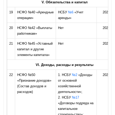
V. Обязательства и капитал
19
НСФО №40 «Арендные
НСБУ
№6
«Учет
2026 го
операции»
аренды»
20
НСФО №42 «Выплаты
Нет
2027 го
работникам»
21
НСФО №45 «Уставный
Нет
2027 го
капитал и другие
элементы капитала»
VI. Доходы, расходы и результаты
22
НСФО №50
1. НСБУ
№2
«Доходы
2026 го
«Признание доходов»
от основной
(Состав доходов и
хозяйственной
расходов)
деятельности»;
2. НСБУ
№17
«Договоры подряда на
капитальное
строительство»;