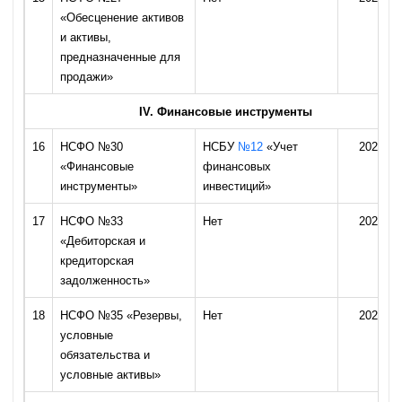
«Обесценение активов
и активы,
предназначенные для
продажи»
IV. Финансовые инструменты
16
НСФО №30
НСБУ
№12
«Учет
2026 го
«Финансовые
финансовых
инструменты»
инвестиций»
17
НСФО №33
Нет
2027 го
«Дебиторская и
кредиторская
задолженность»
18
НСФО №35 «Резервы,
Нет
2027 го
условные
обязательства и
условные активы»