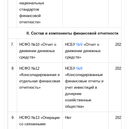
национальных
стандартов
финансовой
отчетности»
II. Состав и компоненты финансовой отчетности
7.
НСФО №10 «Отчет о
НСБУ
№9
«Отчет о
2026 го
движении денежных
движении денежных
средств»
средств»
8
НСФО №12
НСБУ
№8
2026 го
«Консолидированная и
«Консолидированные
отдельная финансовая
финансовые отчеты и
отчетность»
учет инвестиций в
дочерние
хозяйственные
общества»
9
НСФО №13 «Операции
Нет
2026 го
со связанными