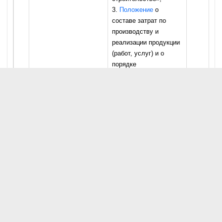
3.
Положение
о
составе затрат по
производству и
реализации продукции
(работ, услуг) и о
порядке
формирования
финансовых
результатов
23
НСФО №53 «Учет
НСБУ
№24
«Учет
2026 го
затрат по
затрат по займам»
заимствованиям»
24
НСФО №55 «Налог на
Нет
2027 го
прибыль»
VII. Специальные и отдельные вопросы
25
НСФО №60 «Учет
НСБУ
№22
«Учет
2026 го
операций в
активов и