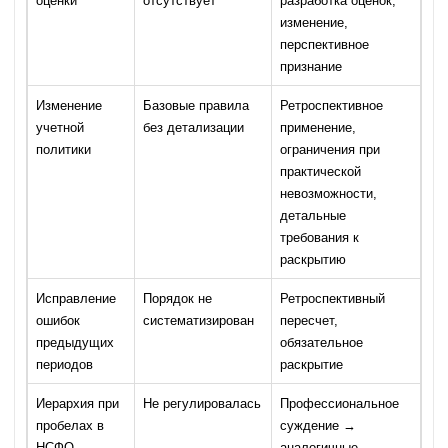
оценки
отсутствует
разработка оценок,
изменение,
перспективное
признание
Изменение
Базовые правила
Ретроспективное
учетной
без детализации
применение,
политики
ограничения при
практической
невозможности,
детальные
требования к
раскрытию
Исправление
Порядок не
Ретроспективный
ошибок
систематизирован
пересчет,
предыдущих
обязательное
периодов
раскрытие
Иерархия при
Не регулировалась
Профессиональное
пробелах в
суждение →
НСФО
аналогичные