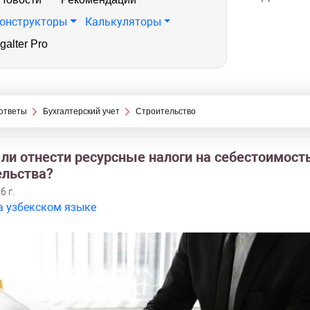
онструкторы
Калькуляторы
galter Pro
ответы
Бухгалтерский учет
Строительство
ли отнести ресурсные налоги на себестоимост
ельства?
6 г.
а узбекском языке