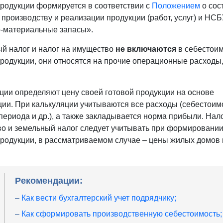
продукции формируется в соответствии с
Положением
о сос
о производству и реализации продукции (работ, услуг) и НС
-материальные запасы».
й налог и налог на имущество
не включаются
в себестоим
продукции, они относятся на прочие операционные расходы,
.
.14
ции определяют цену своей готовой продукции на основе
л.
ции. При калькуляции учитываются все расходы (себестоим
периода и др.), а также закладывается норма прибыли. Нало
М
о и земельный налог следует учитывать при формировани
4
продукции, в рассматриваемом случае – цены жилых домов
02.1999
Рекомендации:
–
Как вести бухгалтерский учет подрядчику;
–
Как сформировать производственную себестоимость;