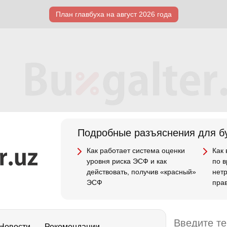
План главбуха на август 2026 года
Подробные разъяснения для бу
Как работает система оценки
Как
уровня риска ЭСФ и как
по 
действовать, получив «красный»
нет
ЭСФ
пра
Новости
Рекомендации