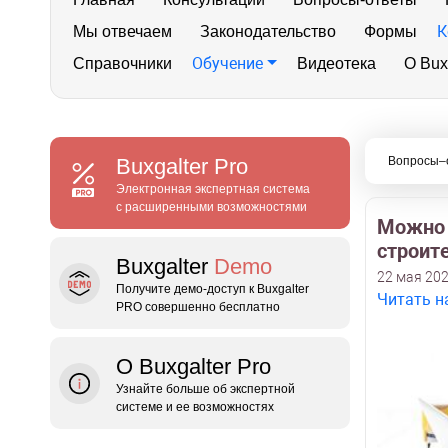
К
Мы отвечаем
Законодательство
Формы
Обучение
Справочники
Видеотека
О Bux
Buxgalter
Pro
Вопросы–
Электронная экспертная система
с расширенными возможностями
Можно 
строит
Buxgalter
Demo
22 мая 202
Получите демо‑доступ к Buxgalter
Читать н
PRO совершенно бесплатно
О Buxgalter Pro
Узнайте больше об экспертной
системе и ее возможностях