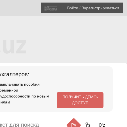
Войти / Зарегистрироваться
хгалтеров:
 выплачивать пособия
временной
рудоспособности по новым
ПОЛУЧИТЬ ДЕМО-
вилам
ДОСТУП
Ру
Ўз
Oʻz