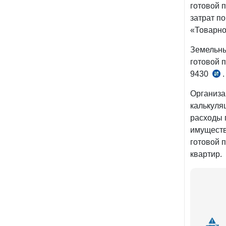
готовой 
затрат п
«Товарно
Земельны
готовой 
9430
.
п
2.3
Организа
при
калькуля
к
расходы 
ПК
имуществ
№5
готовой 
от
квартир.
05.
г.