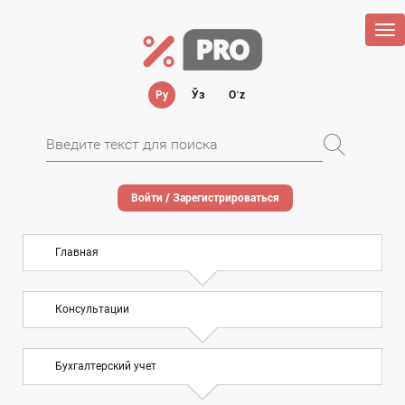
Tog
nav
Ру
Ўз
Oʻz
Войти / Зарегистрироваться
Главная
Консультации
Бухгалтерский учет