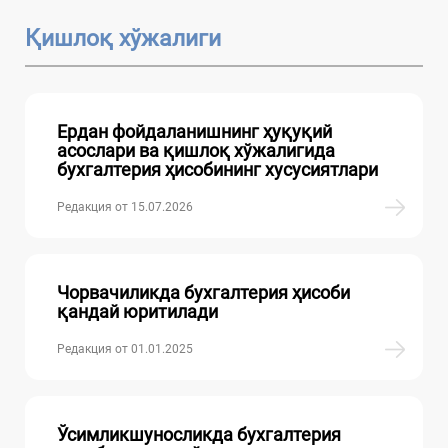
Қишлоқ хўжалиги
Ердан фойдаланишнинг ҳуқуқий
асослари ва қишлоқ хўжалигида
бухгалтерия ҳисобининг хусусиятлари
Редакция от 15.07.2026
Чорвачиликда бухгалтерия ҳисоби
қандай юритилади
Редакция от 01.01.2025
Ўсимликшуносликда бухгалтерия