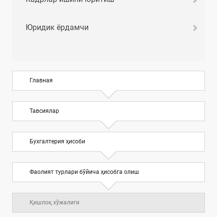
Юридик ёрдамчи
Главная
Тавсиялар
Бухгалтерия ҳисоби
Фаолият турлари бўйича ҳисобга олиш
Қишлоқ хўжалиги