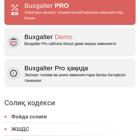
Buxgalter
PRO
Электрон эксперт тизими кенгайтирилган имкониятлар
билан
Buxgalter
Demo
Buxgalter Pro сайтига бепул демо‑кириш имконияти
Buxgalter Pro ҳақида
Эксперт тизими ва унинг имкониятлари билан батафсил
танишинг
Солиқ кодекси
Фойда солиғи
ЖШДС