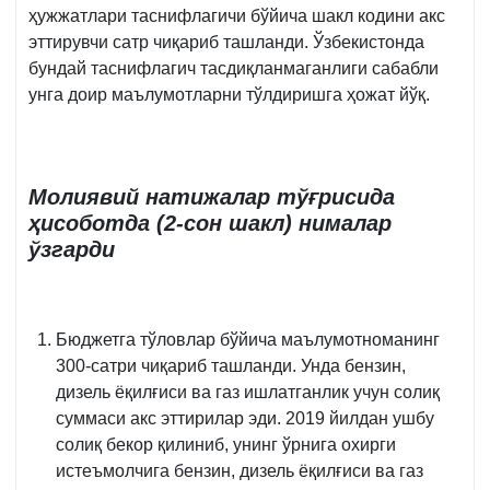
ҳужжатлари таснифлагичи бўйича шакл кодини акс
эттирувчи сатр чиқариб ташланди. Ўзбекистонда
бундай таснифлагич тасдиқланмаганлиги сабабли
унга доир маълумотларни тўлдиришга ҳожат йўқ.
Молиявий натижалар тўғрисида
ҳисоботда (2-сон шакл) нималар
ўзгарди
Бюджетга тўловлар бўйича маълумотноманинг
300-сатри чиқариб ташланди. Унда бензин,
дизель ёқилғиси ва газ ишлатганлик учун солиқ
суммаси акс эттирилар эди. 2019 йилдан ушбу
солиқ бекор қилиниб, унинг ўрнига охирги
истеъмолчига бензин, дизель ёқилғиси ва газ