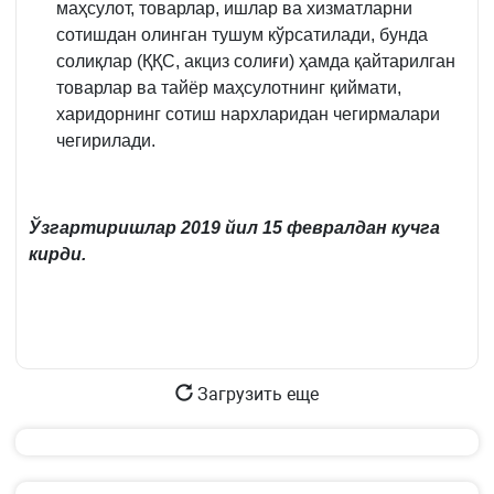
маҳсулот, товарлар, ишлар ва хизматларни
сотишдан олинган тушум кўрсатилади, бунда
солиқлар (ҚҚС, акциз солиғи) ҳамда қайтарилган
товарлар ва тайёр маҳсулотнинг қиймати,
харидорнинг сотиш нархларидан чегирмалари
чегирилади.
Ўзгартиришлар 2019 йил 15 февралдан кучга
кирди.
Загрузить еще