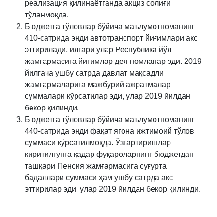
реализация қилинаётганда акциз солиғи
тўланмоқда.
Бюджетга тўловлар бўйича маълумотноманинг
410-сатрида энди автотранспорт йиғимлари акс
эттирилади, илгари улар Республика йўл
жамғармасига йиғимлар дея номланар эди. 2019
йилгача ушбу сатрда давлат мақсадли
жамғармаларига мажбурий ажратмалар
суммалари кўрсатилар эди, улар 2019 йилдан
бекор қилинди.
Бюджетга тўловлар бўйича маълумотноманинг
440-сатрида энди фақат ягона ижтимоий тўлов
суммаси кўрсатилмоқда. Ўзгартиришлар
киритилгунга қадар фуқароларнинг бюджетдан
ташқари Пенсия жамғармасига суғурта
бадаллари суммаси ҳам ушбу сатрда акс
эттирилар эди, улар 2019 йилдан бекор қилинди.