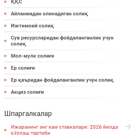
ҚҚС
Айланмадан олинадиган солиқ
Ижтимоий солиқ
Сув ресурсларидан фойдаланганлик учун
солиқ
Мол-мулк солиғи
Ер солиғи
Ер қаъридан фойдаланганлик учун солиқ
Акциз солиғи
Шпаргалкалар
Ижаранинг энг кам ставкалари: 2026 йилда
қўллаш тартиби