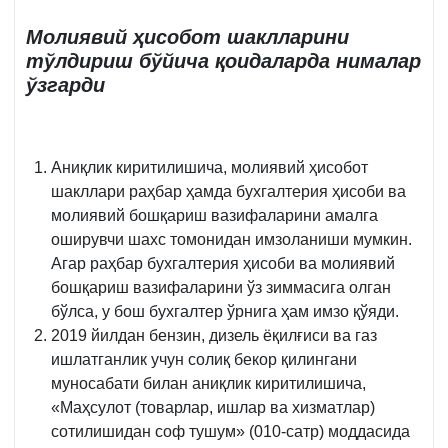
Молиявий ҳисобот шаклларини
тўлдириш бўйича қоидаларда нималар
ўзгарди
Аниқлик киритилишича, молиявий ҳисобот
шакллари раҳбар ҳамда бухгалтерия ҳисоби ва
молиявий бошқариш вазифаларини амалга
оширувчи шахс томонидан имзоланиши мумкин.
Агар раҳбар бухгалтерия ҳисоби ва молиявий
бошқариш вазифаларини ўз зиммасига олган
бўлса, у бош бухгалтер ўрнига ҳам имзо қўяди.
2019 йилдан бензин, дизель ёқилғиси ва газ
ишлатганлик учун солиқ бекор қилингани
муносабати билан аниқлик киритилишича,
«Маҳсулот (товарлар, ишлар ва хизматлар)
сотилишидан соф тушум» (010-сатр) моддасида