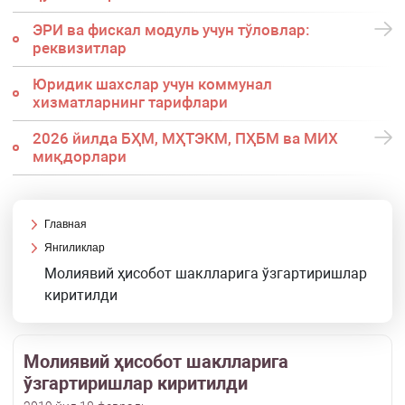
ЭРИ ва фискал модуль учун тўловлар:
реквизитлар
Юридик шахслар учун коммунал
хизматларнинг тарифлари
2026 йилда БҲМ, МҲТЭКМ, ПҲБМ ва МИХ
миқдорлари
Главная
Янгиликлар
Молиявий ҳисобот шаклларига ўзгартиришлар
киритилди
Молиявий ҳисобот шаклларига
ўзгартиришлар киритилди