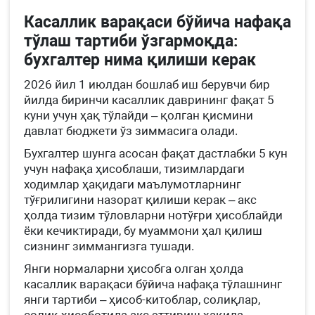
Касаллик варақаси бўйича нафақа
тўлаш тартиби ўзгармоқда:
бухгалтер нима қилиши керак
2026 йил 1 июлдан бошлаб иш берувчи бир
йилда биринчи касаллик даврининг фақат 5
куни учун ҳақ тўлайди – қолган қисмини
давлат бюджети ўз зиммасига олади.
Бухгалтер шунга асосан фақат дастлабки 5 кун
учун нафақа ҳисоблаши, тизимлардаги
ходимлар ҳақидаги маълумотларнинг
тўғрилигини назорат қилиши керак – акс
ҳолда тизим тўловларни нотўғри ҳисоблайди
ёки кечиктиради, бу муаммони ҳал қилиш
сизнинг зиммангизга тушади.
Янги нормаларни ҳисобга олган ҳолда
касаллик варақаси бўйича нафақа тўлашнинг
янги тартиби – ҳисоб-китоблар, солиқлар,