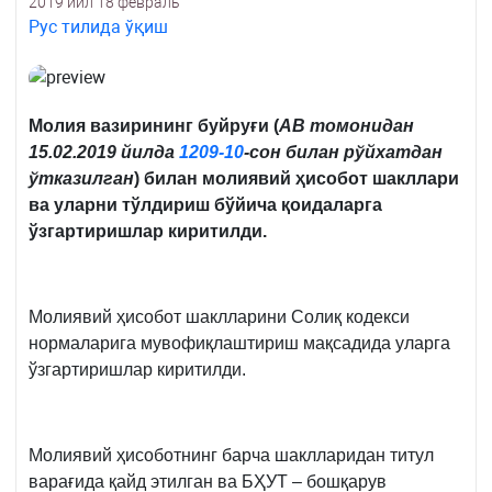
2019 йил 18 февраль
Рус тилида ўқиш
Молия вазирининг буйруғи (
АВ томонидан
15.02.2019 йилда
1209-10
-сон билан рўйхатдан
ўтказилган
) билан молиявий ҳисобот шакллари
ва уларни тўлдириш бўйича қоидаларга
ўзгартиришлар киритилди.
Молиявий ҳисобот шаклларини Солиқ кодекси
нормаларига мувофиқлаштириш мақсадида уларга
ўзгартиришлар киритилди.
Молиявий ҳисоботнинг барча шаклларидан титул
варағида қайд этилган ва БҲУТ – бошқарув