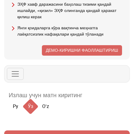
ЭҲФ хавф даражасини баҳолаш тизими қандай
ишлайди, «қизил» ЭҲФ олинганда қандай ҳаракат
қилиш керак
Янги қоидаларга кўра вақтинча меҳнатга
лаёқатсизлик нафақалари қандай тўланади
ДЕМО-КИРИШНИ ФАОЛЛАШТИРИШ
Ру
Ўз
Oʻz