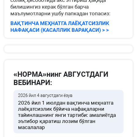
солиқ ҳисоботида акс эттириш ҳақида
билишингиз керак бўлган барча
маълумотларни ушбу папкадан топасиз:
ВАҚТИНЧА МЕҲНАТГА ЛАЁҚАТСИЗЛИК
НАФАҚАСИ (КАСАЛЛИК ВАРАҚАСИ) > >
«НОРМА»нинг АВГУСТДАГИ
ВЕБИНАРИ:
2026 йил 4 августдаги ёзув
2026 йил 1 июлдан вақтинча меҳнатга
лаёқатсизлик бўйича нафақаларни
тайинлашнинг янги тартиби: амалиётда
эътибор қаратиш лозим бўлган
масалалар