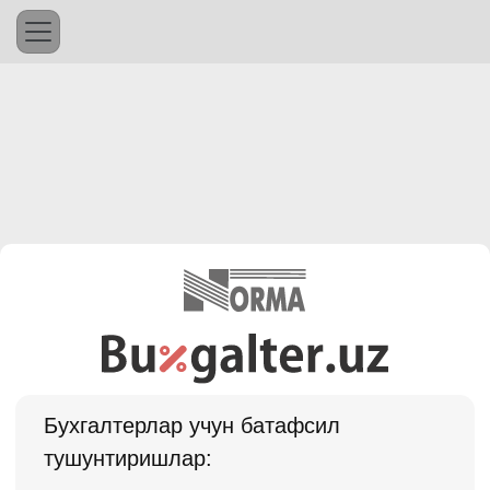
Бухгалтерлар учун батафсил
тушунтиришлар: