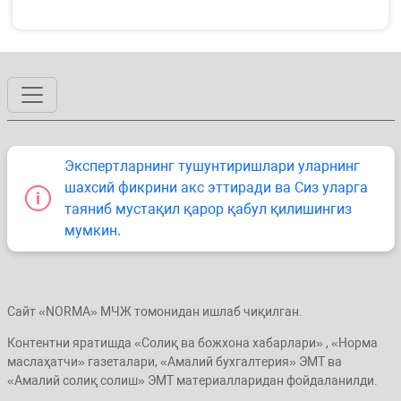
Экспертларнинг тушунтиришлари уларнинг
шахсий фикрини акс эттиради ва Сиз уларга
таяниб мустақил қарор қабул қилишингиз
мумкин.
Сайт «NORMA» МЧЖ томонидан ишлаб чиқилган.
Контентни яратишда «Солиқ ва божхона хабарлари» , «Норма
маслаҳатчи» газеталари, «Амалий бухгалтерия» ЭМТ ва
«Амалий солиқ солиш» ЭМТ материалларидан фойдаланилди.