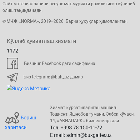
Сайт материалларини ресурс маъмурияти розилигисиз кўчириб
олиш тақиқланади.
© МЧЖ «NORMA», 2019–2026. Барча ҳуқуқлар ҳимояланган.
Қўллаб-қувватлаш хизмати
1172
Бизнинг Facebook даги саҳифамиз
Биз telegram: @buh_uz дамиз
Хизмат кўрсатиладиган манзил:
Тошкент, Яшнобод тумани, Элбeк кўчаси,
Бориш
14, «ABИАПAPК» бизнеc-маркази
харитаси
Тел. +998 78 150-11-72
E-mail: admin@buxgalter.uz