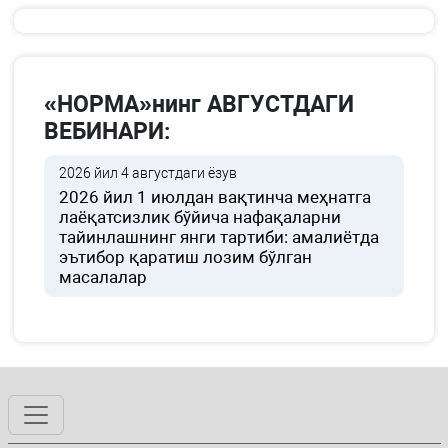
«НОРМА»нинг АВГУСТДАГИ
ВЕБИНАРИ:
2026 йил 4 августдаги ёзув
2026 йил 1 июлдан вақтинча меҳнатга
лаёқатсизлик бўйича нафақаларни
тайинлашнинг янги тартиби: амалиётда
эътибор қаратиш лозим бўлган
масалалар