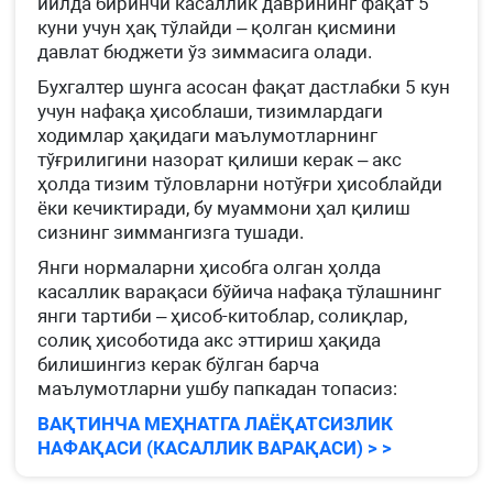
йилда биринчи касаллик даврининг фақат 5
куни учун ҳақ тўлайди – қолган қисмини
давлат бюджети ўз зиммасига олади.
Бухгалтер шунга асосан фақат дастлабки 5 кун
учун нафақа ҳисоблаши, тизимлардаги
ходимлар ҳақидаги маълумотларнинг
тўғрилигини назорат қилиши керак – акс
ҳолда тизим тўловларни нотўғри ҳисоблайди
ёки кечиктиради, бу муаммони ҳал қилиш
сизнинг зиммангизга тушади.
Янги нормаларни ҳисобга олган ҳолда
касаллик варақаси бўйича нафақа тўлашнинг
янги тартиби – ҳисоб-китоблар, солиқлар,
солиқ ҳисоботида акс эттириш ҳақида
билишингиз керак бўлган барча
маълумотларни ушбу папкадан топасиз:
ВАҚТИНЧА МЕҲНАТГА ЛАЁҚАТСИЗЛИК
НАФАҚАСИ (КАСАЛЛИК ВАРАҚАСИ) > >