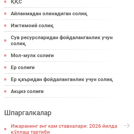
ҚҚС
Айланмадан олинадиган солиқ
Ижтимоий солиқ
Сув ресурсларидан фойдаланганлик учун
солиқ
Мол-мулк солиғи
Ер солиғи
Ер қаъридан фойдаланганлик учун солиқ
Акциз солиғи
Шпаргалкалар
Ижаранинг энг кам ставкалари: 2026 йилда
қўллаш тартиби