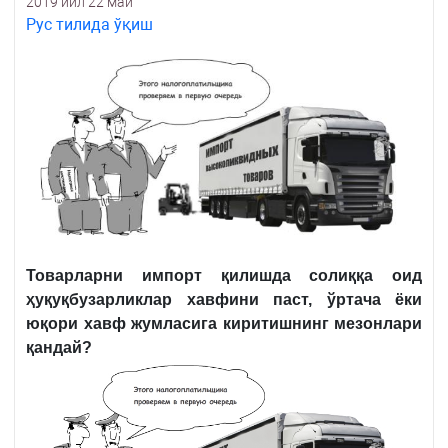
2019 йил 22 май
Рус тилида ўқиш
Товарларни импорт қилишда солиққа оид
ҳуқуқбузарликлар хавфини паст, ўртача ёки
юқори хавф жумласига киритишнинг мезонлари
қандай?