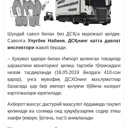
Шундай савол билан биз ДСҚга мурожаат қилдик.
Саволга
Улуғбек Набиев, ДСҚнинг катта давлат
инспектори
жавоб беради.
– Ҳукумат қарори билан Импорт қилинган товарлар
ҳаракатини мониторинг қилиш тартиби тўғрисидаги
низом тасдиқланди (16.05.2019 йилдаги 410-сон
қарор), унга мувофиқ ДСХОнинг маълумотлар
базасида ҳар бир импорт қилувчи бўйича назорат
карточкалари юритилади.
Ахборот махсус дастурий маҳсулот ёрдамида таҳлил
қилинади ва солиққа оид ҳуқуқбузарлик содир этиш
хавфи (юқори, ўртача, паст) аниқланади.