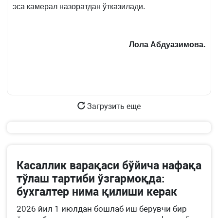
эса камерал назоратдан ўтказилади.
Лола Абдуазимова.
Загрузить еще
Касаллик варақаси бўйича нафақа
тўлаш тартиби ўзгармоқда:
бухгалтер нима қилиши керак
2026 йил 1 июлдан бошлаб иш берувчи бир