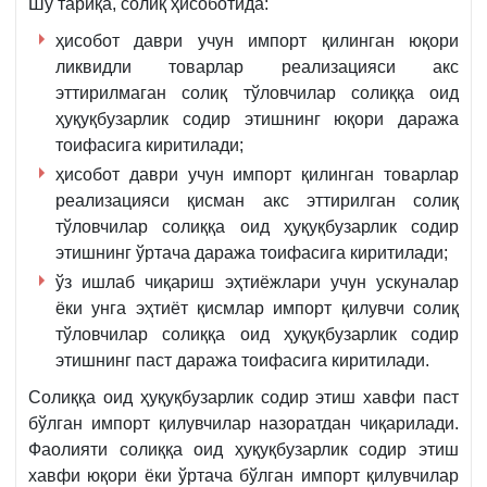
Шу тариқа, солиқ ҳисоботида:
ҳисобот даври учун импорт қилинган юқори
ликвидли товарлар реализацияси акс
эттирилмаган солиқ тўловчилар солиққа оид
ҳуқуқбузарлик содир этишнинг юқори даража
тоифасига киритилади;
ҳисобот даври учун импорт қилинган товарлар
реализацияси қисман акс эттирилган солиқ
тўловчилар солиққа оид ҳуқуқбузарлик содир
этишнинг ўртача даража тоифасига киритилади;
ўз ишлаб чиқариш эҳтиёжлари учун ускуналар
ёки унга эҳтиёт қисмлар импорт қилувчи солиқ
тўловчилар солиққа оид ҳуқуқбузарлик содир
этишнинг паст даража тоифасига киритилади.
Солиққа оид ҳуқуқбузарлик содир этиш хавфи паст
бўлган импорт қилувчилар назоратдан чиқарилади.
Фаолияти солиққа оид ҳуқуқбузарлик содир этиш
хавфи юқори ёки ўртача бўлган импорт қилувчилар