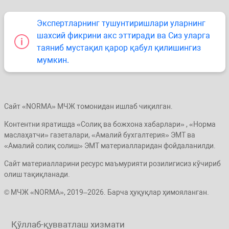
Экспертларнинг тушунтиришлари уларнинг
шахсий фикрини акс эттиради ва Сиз уларга
таяниб мустақил қарор қабул қилишингиз
мумкин.
Сайт «NORMA» МЧЖ томонидан ишлаб чиқилган.
Контентни яратишда «Солиқ ва божхона хабарлари» , «Норма
маслаҳатчи» газеталари, «Амалий бухгалтерия» ЭМТ ва
«Амалий солиқ солиш» ЭМТ материалларидан фойдаланилди.
Сайт материалларини ресурс маъмурияти розилигисиз кўчириб
олиш тақиқланади.
© МЧЖ «NORMA», 2019–2026. Барча ҳуқуқлар ҳимояланган.
Қўллаб-қувватлаш хизмати