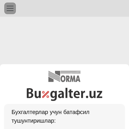
Бухгалтерлар учун батафсил
тушунтиришлар: