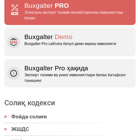
Buxgalter
PRO
Электрон эксперт тизими кенгайтирилган имкониятлар
билан
Buxgalter
Demo
Buxgalter Pro сайтига бепул демо‑кириш имконияти
Buxgalter Pro ҳақида
Эксперт тизими ва унинг имкониятлари билан батафсил
танишинг
Солиқ кодекси
Фойда солиғи
ЖШДС