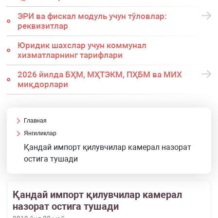
ЭРИ ва фискал модуль учун тўловлар:
реквизитлар
Юридик шахслар учун коммунал
хизматларнинг тарифлари
2026 йилда БҲМ, МҲТЭКМ, ПҲБМ ва МИХ
миқдорлари
Главная
Янгиликлар
Қандай импорт қилувчилар камерал назорат
остига тушади
Қандай импорт қилувчилар камерал
назорат остига тушади