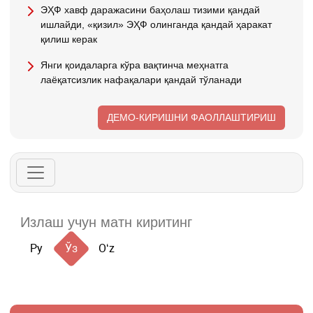
ЭҲФ хавф даражасини баҳолаш тизими қандай
ишлайди, «қизил» ЭҲФ олинганда қандай ҳаракат
қилиш керак
Янги қоидаларга кўра вақтинча меҳнатга
лаёқатсизлик нафақалари қандай тўланади
ДЕМО-КИРИШНИ ФАОЛЛАШТИРИШ
Ру
Ўз
Oʻz