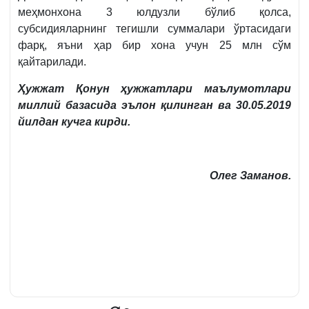
меҳмонхона 3 юлдузли бўлиб қолса,
субсидияларнинг тегишли суммалари ўртасидаги
фарқ, яъни ҳар бир хона учун 25 млн сўм
қайтарилади.
Ҳужжат
Қонун ҳужжатлари маълумотлари
миллий базасида эълон қилинган ва 30.05.2019
йилдан кучга кирди.
Олег Заманов.