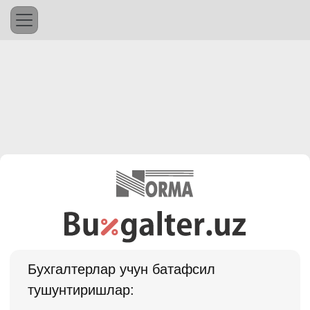
Бухгалтерлар учун батафсил
тушунтиришлар: