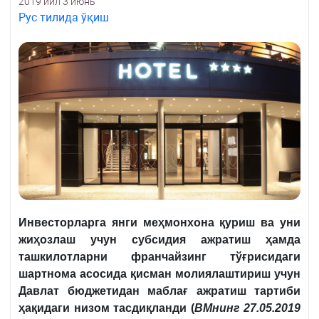
2019 йил 3 июнь
Рус тилида ўқиш
Инвесторларга янги меҳмонхона қуриш ва уни
жиҳозлаш учун субсидия ажратиш ҳамда
ташкилотларни франчайзинг тўғрисидаги
шартнома асосида қисман молиялаштириш учун
Давлат бюджетидан маблағ ажратиш тартиби
ҳақидаги низом тасдиқланди (
ВМнинг
27.05.2019