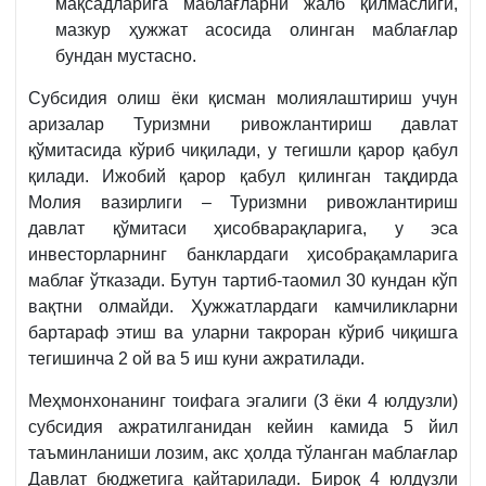
мақсадларига маблағларни жалб қилмаслиги,
мазкур ҳужжат асосида олинган маблағлар
бундан мустасно.
Субсидия олиш ёки қисман молиялаштириш учун
аризалар Туризмни ривожлантириш давлат
қўмитасида кўриб чиқилади, у тегишли қарор қабул
қилади. Ижобий қарор қабул қилинган тақдирда
Молия вазирлиги – Туризмни ривожлантириш
давлат қўмитаси ҳисобварақларига, у эса
инвесторларнинг банклардаги ҳисобрақамларига
маблағ ўтказади. Бутун тартиб-таомил 30 кундан кўп
вақтни олмайди. Ҳужжатлардаги камчиликларни
бартараф этиш ва уларни такроран кўриб чиқишга
тегишинча 2 ой ва 5 иш куни ажратилади.
Меҳмонхонанинг тоифага эгалиги (3 ёки 4 юлдузли)
субсидия ажратилганидан кейин камида 5 йил
таъминланиши лозим, акс ҳолда тўланган маблағлар
Давлат бюджетига қайтарилади. Бироқ 4 юлдузли