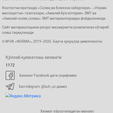
Контентни яратишда «Солиқ ва божхона хабарлари» , «Норма
маслаҳатчи» газеталари, «Амалий бухгалтерия» ЭМТ ва
«Амалий солиқ солиш» ЭМТ материалларидан фойдаланилди.
Сайт материалларини ресурс маъмурияти розилигисиз кўчириб
олиш тақиқланади.
© МЧЖ «NORMA», 2019–2026. Барча ҳуқуқлар ҳимояланган.
Қўллаб-қувватлаш хизмати
1172
Бизнинг Facebook даги саҳифамиз
Биз telegram: @buh_uz дамиз
Хизмат кўрсатиладиган манзил: