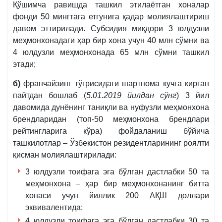
Қўшимча равишда ташкил этилаётган хоналар
фонди 50 мингтага етгунига қадар молиялаштириш
давом эттирилади. Субсидия миқдори 3 юлдузли
меҳмонхонадаги ҳар бир хона учун 40 млн сўмни ва
4 юлдузли меҳмонхонада 65 млн сўмни ташкил
этади;
б)
франчайзинг тўғрисидаги шартнома кучга кирган
пайтдан бошлаб (
5.01.2019 йилдан сўнг
) 3 йил
давомида дунёнинг таниқли ва нуфузли меҳмонхона
брендларидан (топ-50 меҳмонхона брендлари
рейтингларига кўра) фойдаланиш бўйича
ташкилотлар – Ўзбекистон резидентларининг роялти
қисман молиялаштирилади:
3 юлдузли тоифага эга бўлган дастлабки 50 та
меҳмонхона – ҳар бир меҳмонхонанинг битта
хонаси учун йиллик 200 АҚШ доллари
эквивалентида;
4 юлдузли тоифага эга бўлган дастлабки 30 та