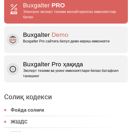
Buxgalter
PRO
Электрон эксперт тизими кенгайтирилган имкониятлар
билан
Buxgalter
Demo
Buxgalter Pro сайтига бепул демо‑кириш имконияти
Buxgalter Pro ҳақида
Эксперт тизими ва унинг имкониятлари билан батафсил
танишинг
Солиқ кодекси
Фойда солиғи
ЖШДС