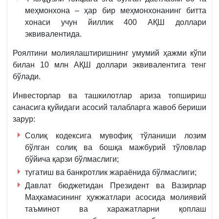
меҳмонхона – ҳар бир меҳмонхонанинг битта
хонаси учун йиллик 400 АҚШ доллари
эквивалентида.
Роялтини молиялаштиришнинг умумий ҳажми кўпи
билан 10 млн АҚШ доллари эквивалентига тенг
бўлади.
Инвесторлар ва ташкилотлар ариза топшириш
санасига қуйидаги асосий талабларга жавоб бериши
зарур:
Солиқ кодексига мувофиқ тўланиши лозим
бўлган солиқ ва бошқа мажбурий тўловлар
бўйича қарзи бўлмаслиги;
тугатиш ва банкротлик жараёнида бўлмаслиги;
Давлат бюджетидан Президент ва Вазирлар
Маҳкамасининг ҳужжатлари асосида молиявий
таъминот ва харажатларни қоплаш