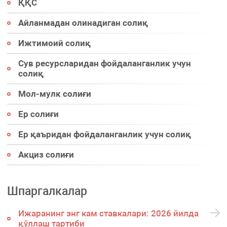
ҚҚС
Айланмадан олинадиган солиқ
Ижтимоий солиқ
Сув ресурсларидан фойдаланганлик учун
солиқ
Мол-мулк солиғи
Ер солиғи
Ер қаъридан фойдаланганлик учун солиқ
Акциз солиғи
Шпаргалкалар
Ижаранинг энг кам ставкалари: 2026 йилда
қўллаш тартиби