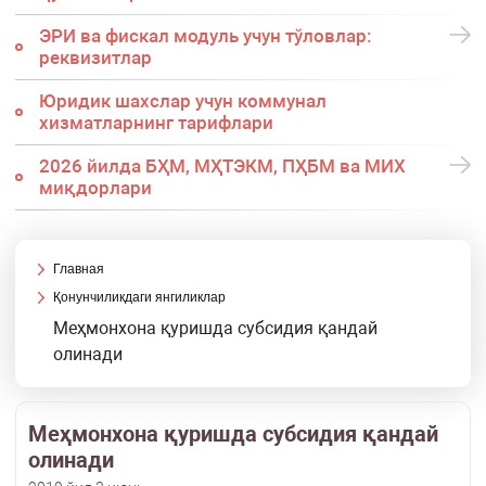
ЭРИ ва фискал модуль учун тўловлар:
реквизитлар
Юридик шахслар учун коммунал
хизматларнинг тарифлари
2026 йилда БҲМ, МҲТЭКМ, ПҲБМ ва МИХ
миқдорлари
Главная
Қонунчиликдаги янгиликлар
Меҳмонхона қуришда субсидия қандай
олинади
Меҳмонхона қуришда субсидия қандай
олинади