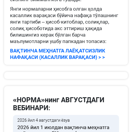
Янги нормаларни ҳисобга олган ҳолда
касаллик варақаси бўйича нафақа тўлашнинг
янги тартиби – ҳисоб-китоблар, солиқлар,
солиқ ҳисоботида акс эттириш ҳақида
билишингиз керак бўлган барча
маълумотларни ушбу папкадан топасиз:
ВАҚТИНЧА МЕҲНАТГА ЛАЁҚАТСИЗЛИК
НАФАҚАСИ (КАСАЛЛИК ВАРАҚАСИ) > >
«НОРМА»нинг АВГУСТДАГИ
ВЕБИНАРИ:
2026 йил 4 августдаги ёзув
2026 йил 1 июлдан вақтинча меҳнатга