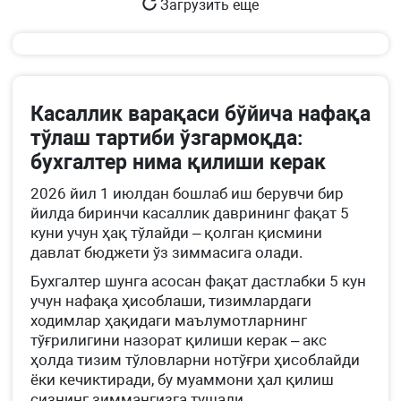
Загрузить еще
Касаллик варақаси бўйича нафақа
тўлаш тартиби ўзгармоқда:
бухгалтер нима қилиши керак
2026 йил 1 июлдан бошлаб иш берувчи бир
йилда биринчи касаллик даврининг фақат 5
куни учун ҳақ тўлайди – қолган қисмини
давлат бюджети ўз зиммасига олади.
Бухгалтер шунга асосан фақат дастлабки 5 кун
учун нафақа ҳисоблаши, тизимлардаги
ходимлар ҳақидаги маълумотларнинг
тўғрилигини назорат қилиши керак – акс
ҳолда тизим тўловларни нотўғри ҳисоблайди
ёки кечиктиради, бу муаммони ҳал қилиш
сизнинг зиммангизга тушади.