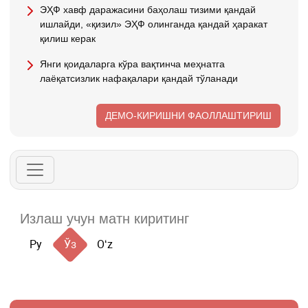
ЭҲФ хавф даражасини баҳолаш тизими қандай
ишлайди, «қизил» ЭҲФ олинганда қандай ҳаракат
қилиш керак
Янги қоидаларга кўра вақтинча меҳнатга
лаёқатсизлик нафақалари қандай тўланади
ДЕМО-КИРИШНИ ФАОЛЛАШТИРИШ
Ру
Ўз
Oʻz