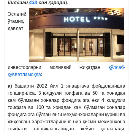
йилдаги
433
-сон қарори
).
Эслатиб
ўтамиз,
давлат
инвесторларни молиявий жиҳатдан
қўллаб-
қувватламоқда
:
а)
башарти 2022 йил 1 январгача фойдаланишга
топширилса, 3 юлдузли тоифага ва 50 та хонадан
кам бўлмаган хоналар фондига эга ёки 4 юлдузли
тоифага ва 100 та хонадан кам бўлмаган хоналар
фондига эга бўлган янги меҳмонхоналарни қуриш ва
жиҳозлаш харажатларининг бир қисми меҳмонхона
тоифаси тасдиқланганидан кейин қопланади.