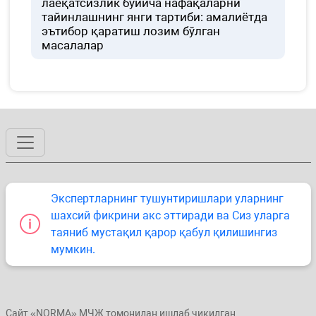
лаёқатсизлик бўйича нафақаларни
тайинлашнинг янги тартиби: амалиётда
эътибор қаратиш лозим бўлган
масалалар
Экспертларнинг тушунтиришлари уларнинг
шахсий фикрини акс эттиради ва Сиз уларга
таяниб мустақил қарор қабул қилишингиз
мумкин.
Сайт «NORMA» МЧЖ томонидан ишлаб чиқилган.