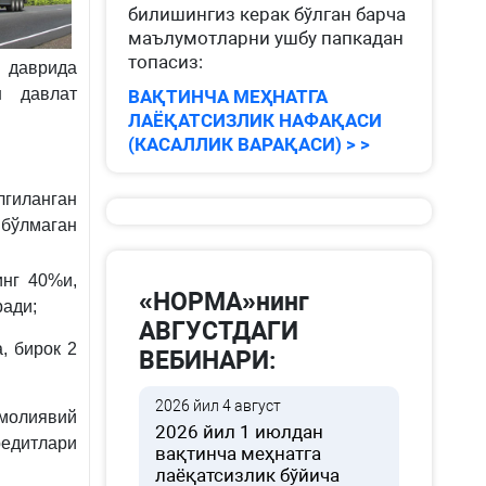
билишингиз керак бўлган барча
маълумотларни ушбу папкадан
топасиз:
 даврида
ш давлат
ВАҚТИНЧА МЕҲНАТГА
ЛАЁҚАТСИЗЛИК НАФАҚАСИ
(КАСАЛЛИК ВАРАҚАСИ) > >
гиланган
бўлмаган
инг 40%и,
«НОРМА»нинг
ради;
АВГУСТДАГИ
, бирок 2
ВЕБИНАРИ:
2026 йил 4 август
 молиявий
2026 йил 1 июлдан
редитлари
вақтинча меҳнатга
лаёқатсизлик бўйича