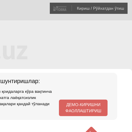
Кириш / Рўйхатдан ўтиш
ушунтиришлар:
 қоидаларга кўра вақтинча
атга лаёқатсизлик
ақалари қандай тўланади
ДЕМО-КИРИШНИ
ФАОЛЛАШТИРИШ