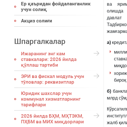
Ер қаъридан фойдаланганлик
ва ярим
учун солиқ
олишда
давлат 
Акциз солиғи
Тадбирк
жамғарма
Шпаргалкалар
а)
кредит
милли
Ижаранинг энг кам
ставк
ставкалари: 2026 йилда
қўллаш тартиби
миқдо
хориж
ЭРИ ва фискал модуль учун
бироқ
тўловлар: реквизитлар
б)
банкла
Юридик шахслар учун
млрд сўм
коммунал хизматларнинг
тарифлари
Кўрсатил
2026 йилда БҲМ, МҲТЭКМ,
институт
ПҲБМ ва МИХ миқдорлари
жалб қил