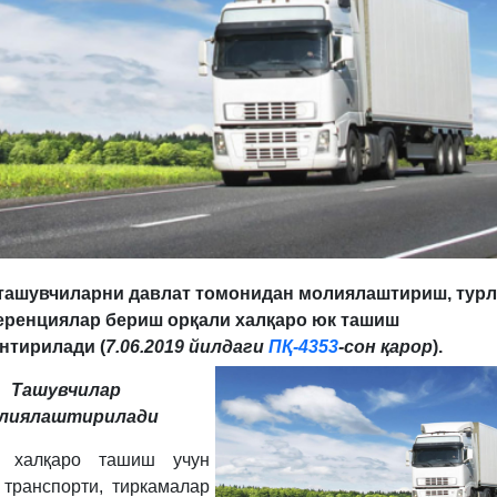
ташувчиларни давлат томонидан молиялаштириш, турл
еренциялар бериш орқали халқаро юк ташиш
нтирилади (
7.06.2019 йилдаги
ПҚ-4353
-сон қарор
).
Ташувчилар
лиялаштирилади
 халқаро ташиш учун
 транспорти, тиркамалар