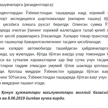
ашувчиларга (резидентларга):
идентлардан Ўзбекистондан ташқарида нақд хорижий 
порт экспедицияси шартномалари (юкларни ташиш) бў
 ҳисобига олишга рухсат берилди. Олинган сумма Ўз
арида очилган ўзининг хорижий валютадаги талаб қилиб 
ит ҳисоб рақамларига ўтказилади. Халқаро товар-транспор
ро ташишлар бажарилганлигининг тасдиғи ҳисобланади;
рни халқаро автомобилда ташийдиган ҳайдовчиларг
ида, шу жумладан, йўлда бўлган вақтда улар томонидан 
си ва суткалик харажатларни ҳар бир сутка учун тасди
тларни тақдим этмасдан умумий тўлов шаклида қоплаш
ди. Қоплаш миқдори Ўзбекистон ҳудудида бўлган вақ
инг 50%игача, Ўзбекистондан ташқарида бўлган вақт учун -
н миқдорни ташкил этади.
 Қонун ҳужжатлари маълумотлари миллий базасид
 ва 8.06.2019 йилдан кучга кирди.