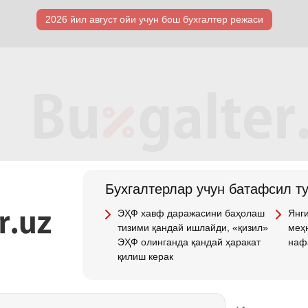
2026 йил август ойи учун бош бухгалтер режаси
Бухгалтерлар учун батафсил т
ЭҲФ хавф даражасини баҳолаш
Янги
тизими қандай ишлайди, «қизил»
меҳн
ЭҲФ олинганда қандай ҳаракат
наф
қилиш керак