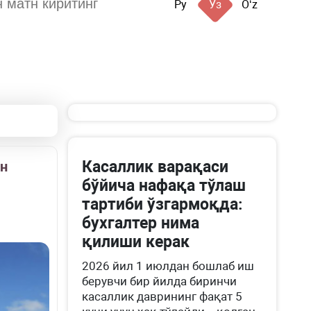
Ру
Ўз
Oʻz
Касаллик варақаси
н
бўйича нафақа тўлаш
тартиби ўзгармоқда:
бухгалтер нима
қилиши керак
2026 йил 1 июлдан бошлаб иш
берувчи бир йилда биринчи
касаллик даврининг фақат 5