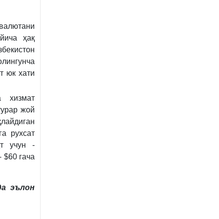
валютани
йича ҳақ
бекистон
олингунча
т юк хати
а хизмат
турар жой
қлайдиган
га рухсат
т учун -
 $60 гача
а эълон