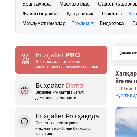
Бош саҳифа
Маслаҳатлар
Савол–жавобла
Кон
Жавоб берамиз
Қонунчилик
Шакллар
Таълим
Маълумотномалар
Видеотека
Bu
Buxgalter
PRO
Қонунчили
Электрон эксперт тизими
кенгайтирилган имкониятлар билан
Халқар
йиғим 
Buxgalter
Demo
2019 йил 
Buxgalter Pro сайтига бепул
Рус тили
демо‑кириш имконияти
Buxgalter Pro ҳақида
Эксперт тизими ва унинг
имкониятлари билан батафсил
танишинг