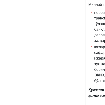
Миллий т
норез
транс
тўлаш
банкл
депоз
халқа
юкла
сафар
ижара
ҳужжа
берил
ЭКИҲн
бўлга
Ҳужжат
қилинган