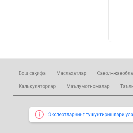
Бош саҳифа
Маслаҳатлар
Савол–жавобла
Калькуляторлар
Маълумотномалар
Таъл
Экспертларнинг тушунтиришлари улар