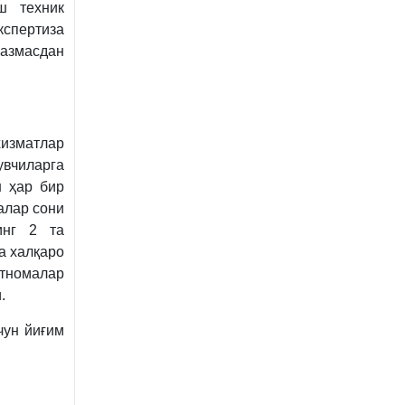
ш техник
кспертиза
казмасдан
изматлар
увчиларга
н ҳар бир
алар сони
инг 2 та
а халқаро
атномалар
.
чун йиғим