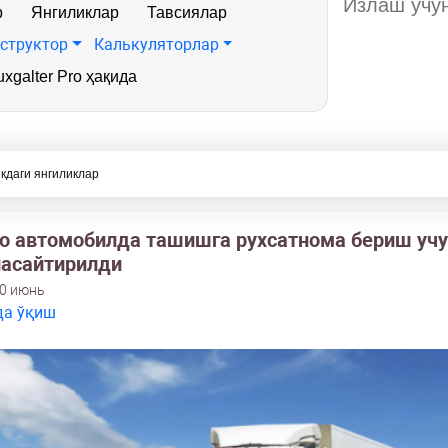
р
Янгиликлар
Тавсиялар
структор
Калькуляторлар
xgalter Pro ҳақида
кдаги янгиликлар
о автомобилда ташишга рухсатнома бериш учу
пасайтирилди
10 июнь
да ўқиш