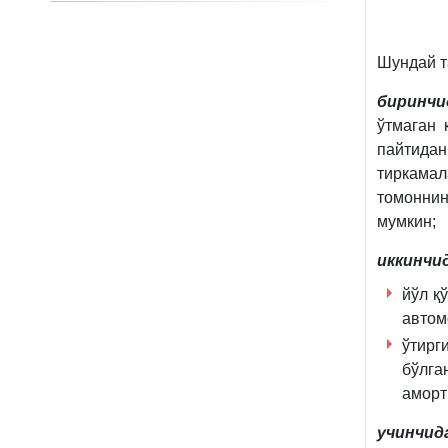
Шундай та
биринчи
ўтмаган 
пайтида
тиркама
томонни
мумкин;
иккинчи
йўл қ
автом
ўтирг
бўлг
аморт
учинчид