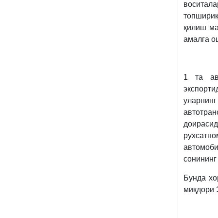
воситал
топшириқ
қилиш ма
амалга о
1 та ав
экспорти
уларнинг
автотран
доираси
рухсатно
автомоби
сонининг
Бунда хо
миқдори