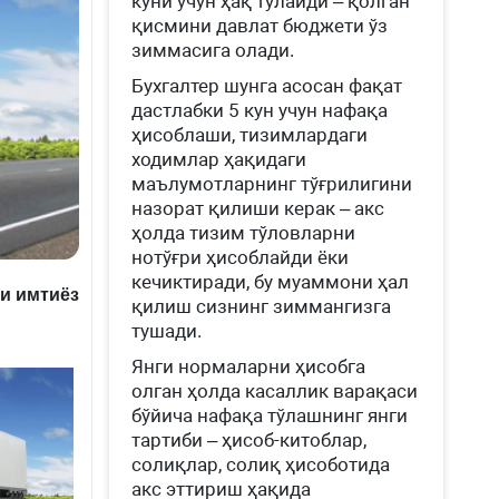
куни учун ҳақ тўлайди – қолган
қисмини давлат бюджети ўз
зиммасига олади.
Бухгалтер шунга асосан фақат
дастлабки 5 кун учун нафақа
ҳисоблаши, тизимлардаги
ходимлар ҳақидаги
маълумотларнинг тўғрилигини
назорат қилиши керак – акс
ҳолда тизим тўловларни
нотўғри ҳисоблайди ёки
кечиктиради, бу муаммони ҳал
и имтиёз
қилиш сизнинг зиммангизга
тушади.
Янги нормаларни ҳисобга
олган ҳолда касаллик варақаси
бўйича нафақа тўлашнинг янги
тартиби – ҳисоб-китоблар,
солиқлар, солиқ ҳисоботида
акс эттириш ҳақида