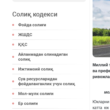
Солиқ кодекси
Фойда солиғи
ЖШДС
ҚҚС
Айланмадан олинадиган
солиқ
Миллий 
Ижтимоий солиқ
ва преф
ривожла
Сув ресурсларидан
фойдаланганлик учун солиқ
мо
Мол-мулк солиғи
Юкларни
Ер солиғи
катта юк