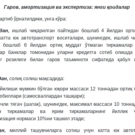
Гаров, амортизация ва экспертиза: янги қоидалар
ртиб ўрнатилдики, унга кўра:
дан,
ишлаб чиқарилган пайтидан бошлаб 4 йилдан орт
катта юк автотранспорт воситалари, шунингдек, ишлаб ч
н бошлаб 6 йилдан ортиқ муддат ўтмаган
тиркамалар
лар банклар томонидан уларни кредитга сотиб олишда 
нг розилиги билан гаров таъминоти сифатида қабул 
дан,
солиқ солиш мақсадида:
ўйилиши мумкин бўлган юқори массаси 12 тоннадан ортиқ 
обиллари (самосваллардан ташқари);
ичли тягач (шатак), шунингдек, максимал массаси 10 тонна
ан тиркамалар ва ярим тиркамаларнинг йиллик ч
изация нормаси 10%ни ташкил этади;
ан,
миллий ташувчиларга сотиш учун катта юк автот