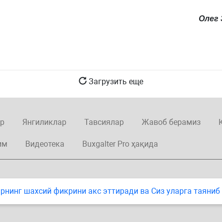
Олег 
Загрузить еще
р
Янгиликлар
Тавсиялар
Жавоб берамиз
им
Видеотека
Buxgalter Pro ҳақида
нинг шахсий фикрини акс эттиради ва Сиз уларга таяниб