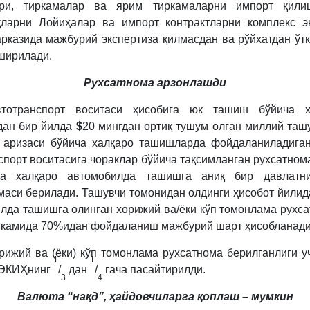
ари, тиркамалар ва ярим тиркамаларни импорт қили
ларни Лойиҳалар ва импорт контрактларни комплекс э
рказида мажбурий экспертиза қилмасдан ва рўйхатдан ўт
ширилади.
Рухсатнома арзонлашди
тотранспорт воситаси ҳисобига юк ташиш бўйича х
дан бир йилда
$
20 мингдан ортиқ тушум олган миллий таш
 аризаси бўйича халқаро ташишларда фойдаланиладига
спорт воситасига чораклар бўйича тақсимланган рухсатном
да халқаро автомобилда ташишга аниқ бир давлатн
маси берилади. Ташувчи томонидан олдинги ҳисобот йилид
лда ташишга олинган хорижий ва/ёки кўп томонлама рухс
 камида 70%идан фойдаланиш мажбурий шарт ҳисобланади
рижий ва (ёки) кўп томонлама рухсатнома берилганлиги у
1
1
 ЭКИҲнинг
/
дан
/
гача пасайтирилди.
3
4
Валюта “нақд”, ҳайдовчиларга қоплаш – мумкин