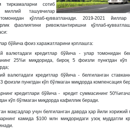
 тиркамаларни сотиб
 миллий ташувчилар
томонидан қўллаб-қувватланади. 2019-2021 йиллар
орлик фаолиятини ривожлантиришни қўллаб-қувватла
си:
лар бўйича фоиз харажатларини қоплашга:
й валютадаги кредитлар бўйича - улар томонидан бел
анинг 25%и миқдорида, бироқ 5 фоизли пунктдан кўп 
рда;
ий валютадаги кредитлар бўйича - белгиланган ставкан
 3 фоизли пунктдан кўп бўлмаган миқдорда компенсация бе
рнинг кредитлари бўйича - кредит суммасининг 50%игача
дан кўп бўлмаган миқдорда кафиллик беради.
ган мақсадлар учун белгиланган даврда ҳар йили хорижий
ларнинг камида $100 млн миқдоридаги узоқ муддатли к
инади.