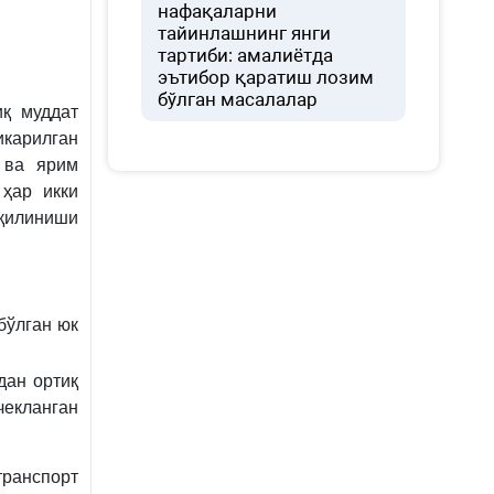
нафақаларни
тайинлашнинг янги
тартиби: амалиётда
эътибор қаратиш лозим
бўлган масалалар
иқ муддат
икарилган
 ва ярим
ҳар икки
қилиниши
бўлган юк
дан ортиқ
екланган
ранспорт