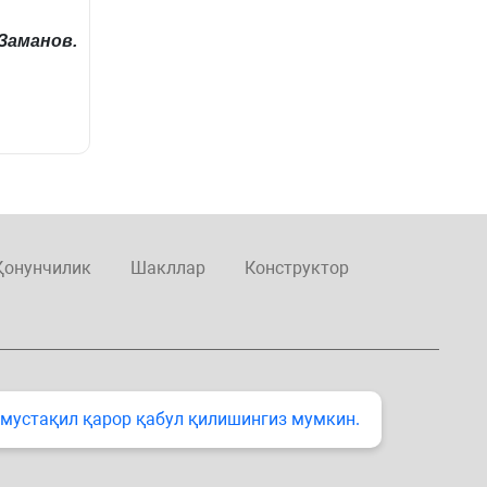
Заманов.
Қонунчилик
Шакллар
Конструктор
 мустақил қарор қабул қилишингиз мумкин.