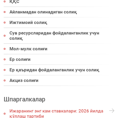
ҚҚС
Айланмадан олинадиган солиқ
Ижтимоий солиқ
Сув ресурсларидан фойдаланганлик учун
солиқ
Мол-мулк солиғи
Ер солиғи
Ер қаъридан фойдаланганлик учун солиқ
Акциз солиғи
Шпаргалкалар
Ижаранинг энг кам ставкалари: 2026 йилда
қўллаш тартиби