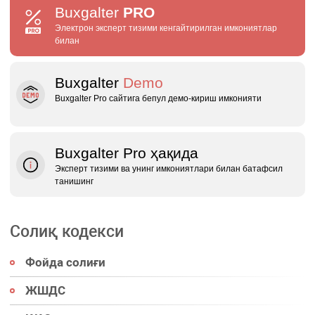
Buxgalter
PRO
Электрон эксперт тизими кенгайтирилган имкониятлар
билан
Buxgalter
Demo
Buxgalter Pro сайтига бепул демо‑кириш имконияти
Buxgalter Pro ҳақида
Эксперт тизими ва унинг имкониятлари билан батафсил
танишинг
Солиқ кодекси
Фойда солиғи
ЖШДС