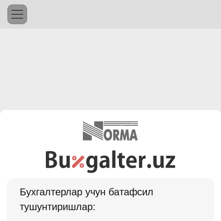
Бухгалтерлар учун батафсил
тушунтиришлар: