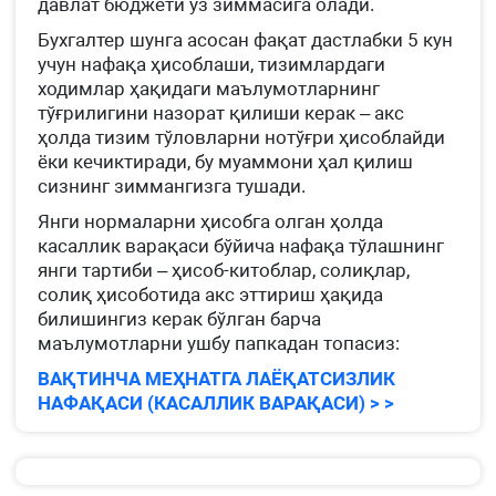
давлат бюджети ўз зиммасига олади.
Бухгалтер шунга асосан фақат дастлабки 5 кун
учун нафақа ҳисоблаши, тизимлардаги
ходимлар ҳақидаги маълумотларнинг
тўғрилигини назорат қилиши керак – акс
ҳолда тизим тўловларни нотўғри ҳисоблайди
ёки кечиктиради, бу муаммони ҳал қилиш
сизнинг зиммангизга тушади.
Янги нормаларни ҳисобга олган ҳолда
касаллик варақаси бўйича нафақа тўлашнинг
янги тартиби – ҳисоб-китоблар, солиқлар,
солиқ ҳисоботида акс эттириш ҳақида
билишингиз керак бўлган барча
маълумотларни ушбу папкадан топасиз:
ВАҚТИНЧА МЕҲНАТГА ЛАЁҚАТСИЗЛИК
НАФАҚАСИ (КАСАЛЛИК ВАРАҚАСИ) > >