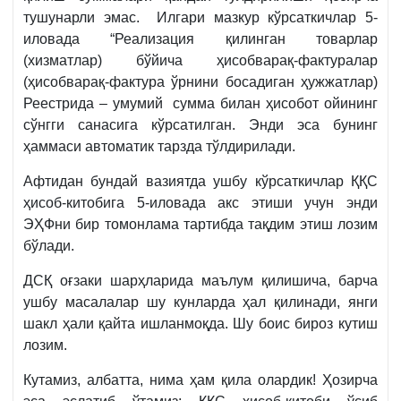
тушунарли эмас. Илгари мазкур кўрсаткичлар 5-
иловада “Реализация қилинган товарлар
(хизматлар) бўйича ҳисобварақ-фактуралар
(ҳисобварақ-фактура ўрнини босадиган ҳужжатлар)
Реестрида – умумий сумма билан ҳисобот ойининг
сўнгги санасига кўрсатилган. Энди эса бунинг
ҳаммаси автоматик тарзда тўлдирилади.
Афтидан бундай вазиятда ушбу кўрсаткичлар ҚҚС
ҳисоб-китобига 5-иловада акс этиши учун энди
ЭҲФни бир томонлама тартибда тақдим этиш лозим
бўлади.
ДСҚ оғзаки шарҳларида маълум қилишича, барча
ушбу масалалар шу кунларда ҳал қилинади, янги
шакл ҳали қайта ишланмоқда. Шу боис бироз кутиш
лозим.
Кутамиз, албатта, нима ҳам қила олардик! Ҳозирча