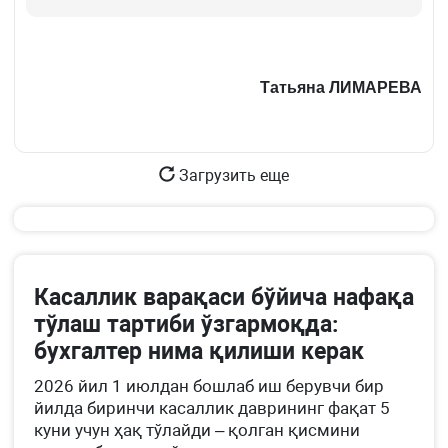
Татьяна ЛИМАРЕВА
Загрузить еще
Касаллик варақаси бўйича нафақа
тўлаш тартиби ўзгармоқда:
бухгалтер нима қилиши керак
2026 йил 1 июлдан бошлаб иш берувчи бир
йилда биринчи касаллик даврининг фақат 5
куни учун ҳақ тўлайди – қолган қисмини