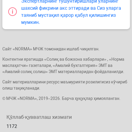
Экспертларнинг тушунтиришлари уларнинг
шахсий фикрини акс эттиради ва Сиз уларга
таяниб мустақил қарор қабул қилишингиз
мумкин.
Сайт «NORMA» МЧЖ томонидан ишлаб чиқилган.
Контентни яратишда «Солиқ ва божхона хабарлари» , «Норма
маслаҳатчи» газеталари, «Амалий бухгалтерия» ЭМТ ва
«Амалий солиқ солиш» ЭМТ материалларидан фойдаланилди.
Сайт материалларини ресурс маъмурияти розилигисиз кўчириб
олиш тақиқланади.
© МЧЖ «NORMA», 2019–2026. Барча ҳуқуқлар ҳимояланган.
Қўллаб-қувватлаш хизмати
1172