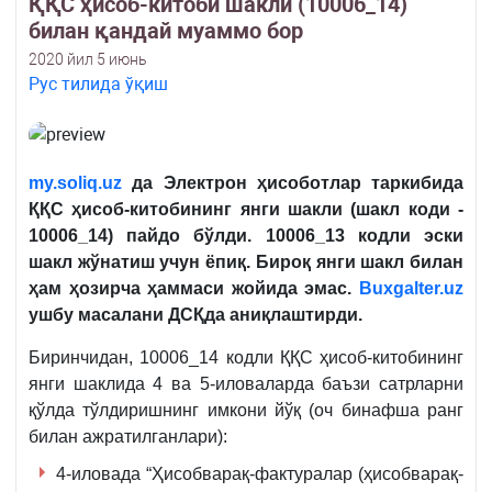
ҚҚС ҳисоб-китоби шакли (10006_14)
билан қандай муаммо бор
2020 йил 5 июнь
Рус тилида ўқиш
my.soliq.uz
да Электрон ҳисоботлар таркибида
ҚҚС ҳисоб-китобининг янги шакли
(шакл коди -
10006_14) пайдо бўлди. 10006_13 кодли эски
шакл жўнатиш учун ёпиқ. Бироқ янги шакл билан
ҳам ҳозирча ҳаммаси жойида эмас.
Buxgalter.uz
ушбу масалани ДСҚда аниқлаштирди.
Биринчидан, 10006_14 кодли ҚҚС ҳисоб-китобининг
янги шаклида 4 ва 5-иловаларда баъзи сатрларни
қўлда тўлдиришнинг имкони йўқ (оч бинафша ранг
билан ажратилганлари):
4-иловада “Ҳисобварақ-фактуралар (ҳисобварақ-