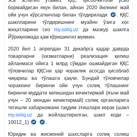
эса эслатиб ўтамиз: ҚҚС ҳисоб-китоби ўсиб
бормайдиган якун билан, айнан 2020 йилнинг май
ойи учун кўрсаткичлар билан тўлдирилади
. ҚҚС
СК
шаклларини тўлдиришнинг муайян ўзига хос
259-
жиҳатларини сиз
my.soliq.uz
да мазкур шаклга
м.
Йўриқномада ҳам кўришингиз мумкин.
2020 йил 1 апрелдан 31 декабрга қадар даврда
товарларни (хизматларни) реализация қилиш
айланмаси ойига 1 млрд сўмдан ошмайдиган ҚҚС
тўловчилар ҚҚСни ҳар чораклик асосда ҳисоблаб
чиқариш ва тўлашга ҳақли. Бундай тўловчилар
чоракнинг биринчи ойи учун солиқ тўлашнинг
биринчи муддати келишидан кечиктирмай (яъни май
учун – 20 июндан кечиктирмай) солиқ органларига
тегишли хабарномани тақдим этишлари керак (шакл
my.soliq.uz
да жойлаштирилган, шакл коди –
10012_1)
.
03.04.2020
16.04.2020
й.
й.
Юридик ва жисмоний шахсларга солиқ солиш