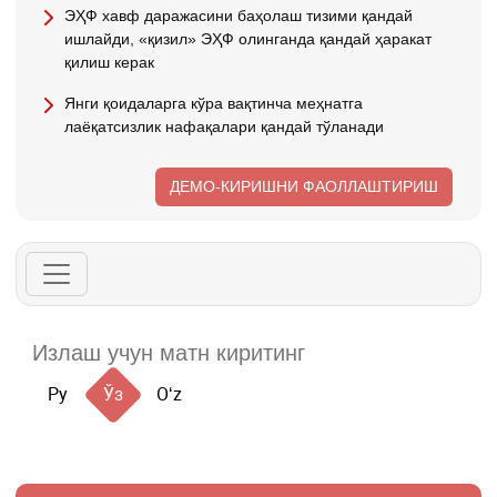
ЭҲФ хавф даражасини баҳолаш тизими қандай
ишлайди, «қизил» ЭҲФ олинганда қандай ҳаракат
қилиш керак
Янги қоидаларга кўра вақтинча меҳнатга
лаёқатсизлик нафақалари қандай тўланади
ДЕМО-КИРИШНИ ФАОЛЛАШТИРИШ
Ру
Ўз
Oʻz