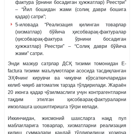
фактура ўрнини босадиган ҳужжатлар) Реестри”
– “Йил бошидан жами (солиқ даври бошига
қадар) сатри”;
5-иловада “Реализация қилинган товарлар
(хизматлар) бўйича ҳисобварақ-фактуралар
(ҳисобварақ-фактура ўрнини босадиган
ҳужжатлар) Реестри” – “Солиқ даври бўйича
жами” сатри.
Энди мазкур сатрлар ДСҚ тизими томонидан E-
factura тизими маълумотлари асосида тасдиқланган
ЭҲФнинг кирувчи ва чиқувчи кўрсаткичларидан
келиб чиқиб автоматик тарзда тўлдирилади. Жараён
20 июнга қадар чўзилмаслиги учун контрагентларни
тақдим этилган ҳисобварақ-фактураларни
имзолашга шошилтиришга тўғри келади.
Иккинчидан, жисмоний шахсларга нақд пул
маблағларига товарлар, хизматларни реализация
қилиш суммалари қандай тўлдирилиши ҳозирча