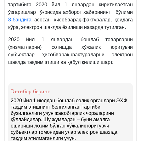
ПФ-5978-
ДСҚнинг
тартибига 2020 йил 1 январдан киритилаётган
сон
06/04-
ўзгаришлар тўғрисида ахборот хабарининг I бўлими
4-
01-
8-бандига
асосан ҳисобварақ-фактуралар, қоидага
б.
03-
кўра, электрон шаклда ёзилиши назарда тутилган.
32/1107-
сон
2020 йил 1 январдан бошлаб товарларни
хати
(хизматларни) сотишда хўжалик юритувчи
8-
субъектлар ҳисобварақ-фактураларни электрон
б.
шаклда тақдим этиши ва қабул қилиши шарт.
Эътибор беринг
2020 йил 1 июлдан бошлаб солиқ органлари ЭҲФ
тақдим этишнинг белгиланган тартиби
бузилганлиги учун жавобгарлик чораларини
қўллайдилар. Шу жумладан – буни амалга
ошириши лозим бўлган хўжалик юритувчи
субъектлар томонидан улар электрон шаклда
тақдим этилмаганлиги учун.