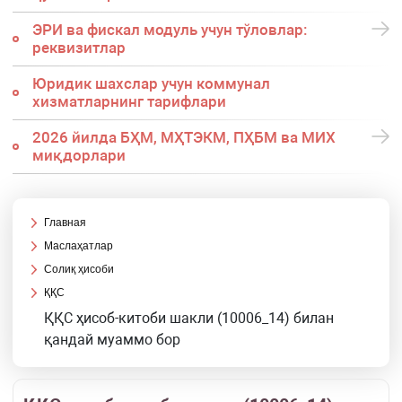
ЭРИ ва фискал модуль учун тўловлар:
реквизитлар
Юридик шахслар учун коммунал
хизматларнинг тарифлари
2026 йилда БҲМ, МҲТЭКМ, ПҲБМ ва МИХ
миқдорлари
Главная
Маслаҳатлар
Солиқ ҳисоби
ҚҚС
ҚҚС ҳисоб-китоби шакли (10006_14) билан
қандай муаммо бор