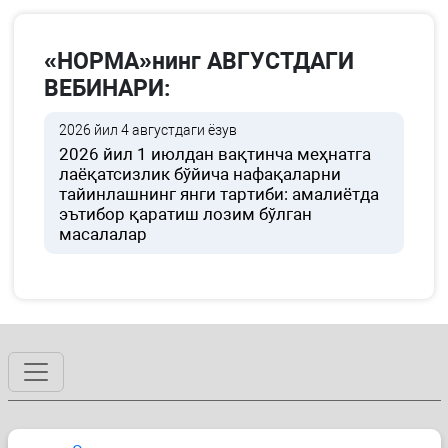
«НОРМА»нинг АВГУСТДАГИ
ВЕБИНАРИ:
2026 йил 4 августдаги ёзув
2026 йил 1 июлдан вақтинча меҳнатга
лаёқатсизлик бўйича нафақаларни
тайинлашнинг янги тартиби: амалиётда
эътибор қаратиш лозим бўлган
масалалар