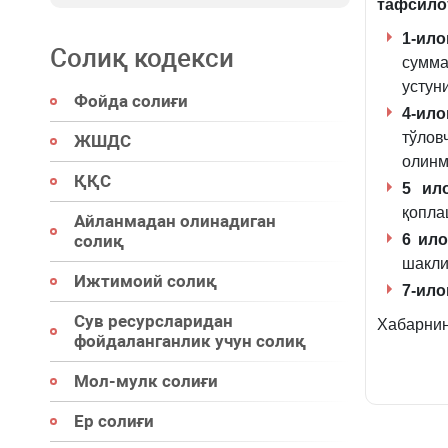
тафсило
1-ило
Солиқ кодекси
сумма
устун
Фойда солиғи
4-ило
тўло
ЖШДС
олинм
ҚҚС
5 ило
қопла
Айланмадан олинадиган
солиқ
6 ило
шакли
Ижтимоий солиқ
7-ило
Сув ресурсларидан
Хабарнин
фойдаланганлик учун солиқ
Мол-мулк солиғи
Ер солиғи