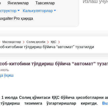
р
Янгиликлар
Тавсиялар
структор
Калькуляторлар
xgalter Pro ҳақида
Маслаҳатлар
Солиқ ҳисоби
ҚҚС
об-китобини тўлдириш бўйича “автомат” тузатилди
соб-китобини тўлдириш бўйича “автомат” туза
2 июль
да ўқиш
л 1 июлда Солиқ қўмитаси ҚҚС бўйича ҳисоботларни а
 тўлдириш тизимига ўзгартиришлар киритди.
Bux