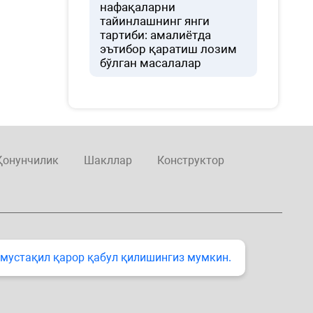
нафақаларни
тайинлашнинг янги
тартиби: амалиётда
эътибор қаратиш лозим
бўлган масалалар
Қонунчилик
Шакллар
Конструктор
 мустақил қарор қабул қилишингиз мумкин.