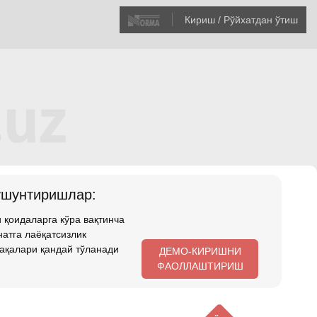
Кириш / Рўйхатдан ўтиш
ушунтиришлар:
 қоидаларга кўра вақтинча
атга лаёқатсизлик
ақалари қандай тўланади
ДЕМО-КИРИШНИ
ФАОЛЛАШТИРИШ