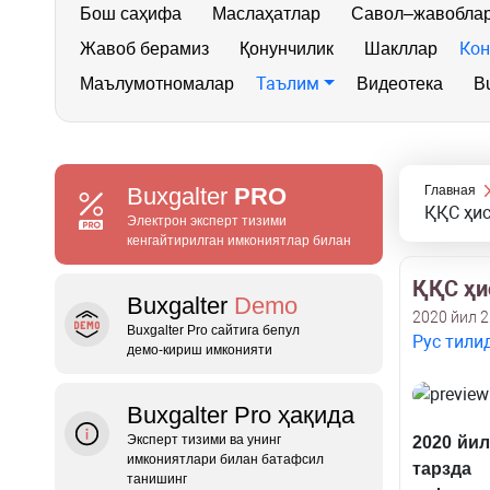
Бош саҳифа
Маслаҳатлар
Савол–жавобла
Кон
Жавоб берамиз
Қонунчилик
Шакллар
Таълим
Маълумотномалар
Видеотека
Bu
Buxgalter
PRO
Главная
ҚҚС ҳис
Электрон эксперт тизими
кенгайтирилган имкониятлар билан
ҚҚС ҳи
Buxgalter
Demo
2020 йил 
Buxgalter Pro сайтига бепул
Рус тили
демо‑кириш имконияти
Buxgalter Pro ҳақида
Эксперт тизими ва унинг
2020 йи
имкониятлари билан батафсил
тарзда
танишинг