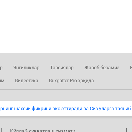
р
Янгиликлар
Тавсиялар
Жавоб берамиз
им
Видеотека
Buxgalter Pro ҳақида
нинг шахсий фикрини акс эттиради ва Сиз уларга таяниб
Қўллаб-қувватлаш хизмати