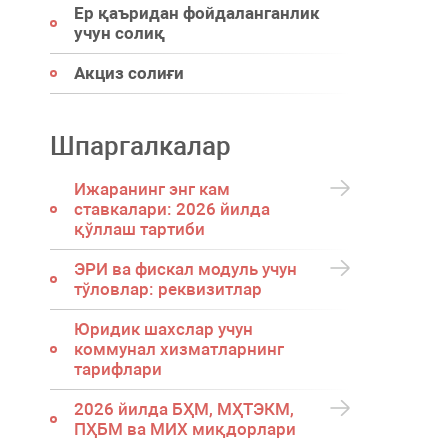
Ер қаъридан фойдаланганлик
учун солиқ
Акциз солиғи
Шпаргалкалар
Ижаранинг энг кам
ставкалари: 2026 йилда
қўллаш тартиби
ЭРИ ва фискал модуль учун
тўловлар: реквизитлар
Юридик шахслар учун
коммунал хизматларнинг
тарифлари
2026 йилда БҲМ, МҲТЭКМ,
ПҲБМ ва МИХ миқдорлари