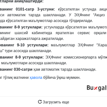
тларни аниқлаштирди:
ванинг 0101-сатр 3-устуни:
кўрсатилган устунда акци
си автоматик тарзда шаклланади. У ЭҲФнинг “Акциз 
ида кўрсатилган маълумотлар асосида тўлдирилади.
ванинг 8-9 устунлари:
устунларда кўрсатилган маълумот
вчининг шахсий кабинетида яратилган сервис орқали
айдиган харажатларга ажратилади.
ванинг 9-10 устунлари:
маълумотлар ЭҲФнинг “Хара
ш” тури асосида шаклланади.
ванинг 8-9 устунлари:
ЭҲФнинг комиссионерларга мўлж
 маълумотлари асосида шаклланади.
ванинг 030-сатри
ҳам автоматик тарзда шаклланади.
г тўлиқ матнини
ҳавола
бўйича ўқиш мумкин.
Загрузить еще