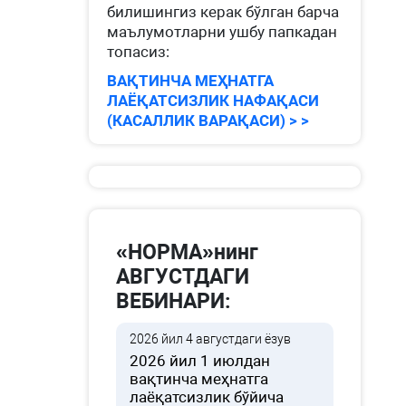
билишингиз керак бўлган барча
маълумотларни ушбу папкадан
топасиз:
ВАҚТИНЧА МЕҲНАТГА
ЛАЁҚАТСИЗЛИК НАФАҚАСИ
(КАСАЛЛИК ВАРАҚАСИ) > >
«НОРМА»нинг
АВГУСТДАГИ
ВЕБИНАРИ:
2026 йил 4 августдаги ёзув
2026 йил 1 июлдан
вақтинча меҳнатга
лаёқатсизлик бўйича