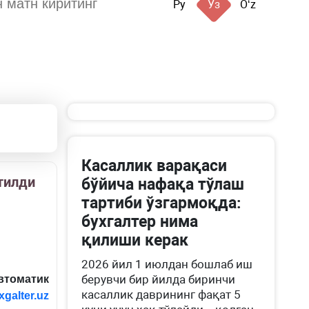
Ру
Ўз
Oʻz
Касаллик варақаси
тилди
бўйича нафақа тўлаш
тартиби ўзгармоқда:
бухгалтер нима
қилиши керак
2026 йил 1 июлдан бошлаб иш
берувчи бир йилда биринчи
втоматик
касаллик даврининг фақат 5
galter.uz