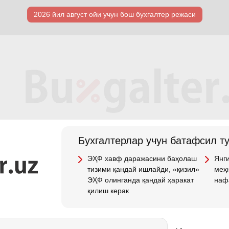
2026 йил август ойи учун бош бухгалтер режаси
Бухгалтерлар учун батафсил т
ЭҲФ хавф даражасини баҳолаш
Янги
тизими қандай ишлайди, «қизил»
меҳн
ЭҲФ олинганда қандай ҳаракат
наф
қилиш керак