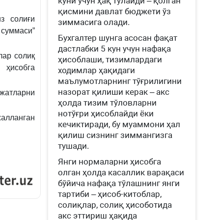
куни учун ҳақ тўлайди – қолган
қисмини давлат бюджети ўз
з солиғи
зиммасига олади.
суммаси”
Бухгалтер шунга асосан фақат
дастлабки 5 кун учун нафақа
лар солиқ
ҳисоблаши, тизимлардаги
 ҳисобга
ходимлар ҳақидаги
маълумотларнинг тўғрилигини
назорат қилиши керак – акс
жатларни
ҳолда тизим тўловларни
нотўғри ҳисоблайди ёки
алланган
кечиктиради, бу муаммони ҳал
қилиш сизнинг зиммангизга
тушади.
Янги нормаларни ҳисобга
олган ҳолда касаллик варақаси
бўйича нафақа тўлашнинг янги
тартиби – ҳисоб-китоблар,
солиқлар, солиқ ҳисоботида
акс эттириш ҳақида