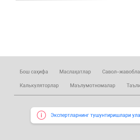
Бош саҳифа
Маслаҳатлар
Савол–жавобла
Калькуляторлар
Маълумотномалар
Таъл
Экспертларнинг тушунтиришлари улар