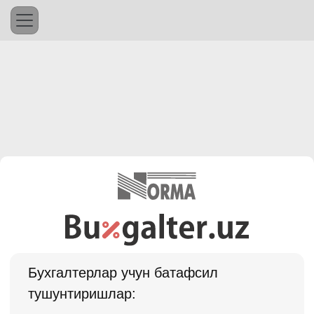
Бухгалтерлар учун батафсил
тушунтиришлар: