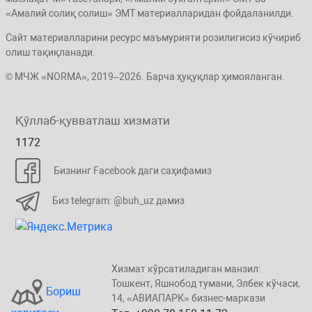
«Амалий солиқ солиш» ЭМТ материалларидан фойдаланилди.
Сайт материалларини ресурс маъмурияти розилигисиз кўчириб
олиш тақиқланади.
© МЧЖ «NORMA», 2019–2026. Барча ҳуқуқлар ҳимояланган.
Қўллаб-қувватлаш хизмати
1172
Бизнинг Facebook даги саҳифамиз
Биз telegram: @buh_uz дамиз
Хизмат кўрсатиладиган манзил:
Тошкент, Яшнобод тумани, Элбeк кўчаси,
Бориш
14, «ABИАПAPК» бизнеc-маркази