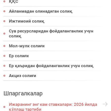
ҚҚС
Айланмадан олинадиган солиқ
Ижтимоий солиқ
Сув ресурсларидан фойдаланганлик учун
солиқ
Мол-мулк солиғи
Ер солиғи
Ер қаъридан фойдаланганлик учун солиқ
Акциз солиғи
Шпаргалкалар
Ижаранинг энг кам ставкалари: 2026 йилда
қўллаш тартиби