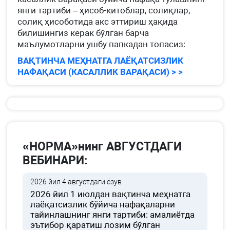
янги тартиби – ҳисоб-китоблар, солиқлар,
солиқ ҳисоботида акс эттириш ҳақида
билишингиз керак бўлган барча
маълумотларни ушбу папкадан топасиз:
ВАҚТИНЧА МЕҲНАТГА ЛАЁҚАТСИЗЛИК
НАФАҚАСИ (КАСАЛЛИК ВАРАҚАСИ) > >
«НОРМА»нинг АВГУСТДАГИ
ВЕБИНАРИ:
2026 йил 4 августдаги ёзув
2026 йил 1 июлдан вақтинча меҳнатга
лаёқатсизлик бўйича нафақаларни
тайинлашнинг янги тартиби: амалиётда
эътибор қаратиш лозим бўлган