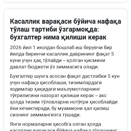
Касаллик варақаси бўйича нафақа
тўлаш тартиби ўзгармоқда:
бухгалтер нима қилиши керак
2026 йил 1 июлдан бошлаб иш берувчи бир
йилда биринчи касаллик даврининг фақат 5
куни учун ҳақ тўлайди – қолган қисмини
давлат бюджети ўз зиммасига олади.
Бухгалтер шунга асосан фақат дастлабки 5 кун
учун нафақа ҳисоблаши, тизимлардаги
ходимлар ҳақидаги маълумотларнинг
тўғрилигини назорат қилиши керак – акс
ҳолда тизим тўловларни нотўғри ҳисоблайди
ёки кечиктиради, бу муаммони ҳал қилиш
сизнинг зиммангизга тушади.
Янги нормаларни ҳисобга олган ҳолда
касаллик варақаси бўйича нафақа тўлашнинг