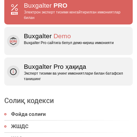
Buxgalter
PRO
Электрон эксперт тизими кенгайтирилган имкониятлар
билан
Buxgalter
Demo
Buxgalter Pro сайтига бепул демо‑кириш имконияти
Buxgalter Pro ҳақида
Эксперт тизими ва унинг имкониятлари билан батафсил
танишинг
Солиқ кодекси
Фойда солиғи
ЖШДС