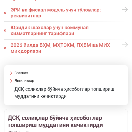
ЭРИ ва фискал модуль учун тўловлар:
реквизитлар
Юридик шахслар учун коммунал
хизматларнинг тарифлари
2026 йилда БҲМ, МҲТЭКМ, ПҲБМ ва МИХ
миқдорлари
Главная
Янгиликлар
ДСҚ солиқлар бўйича ҳисоботлар топшириш
муддатини кечиктирди
ДСҚ солиқлар бўйича ҳисоботлар
топшириш муддатини кечиктирди