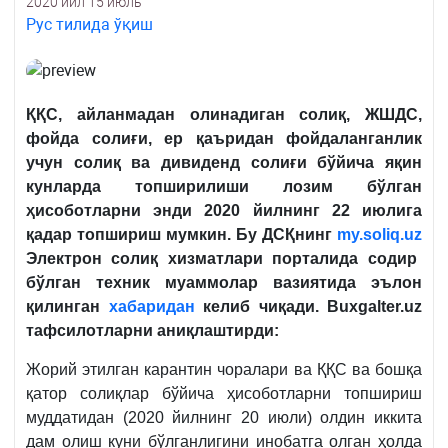
2020 йил 15 июль
Рус тилида ўқиш
ҚҚС, айланмадан олинадиган солиқ, ЖШДС,
фойда солиғи, ер қаъридан фойдаланганлик
учун солиқ ва дивиденд солиғи бўйича яқин
кунларда топширилиши лозим бўлган
ҳисоботларни энди 2020 йилнинг 22 июлига
қадар топшириш мумкин. Бу ДСҚнинг
my.soliq.uz
Электрон солиқ хизматлари порталида содир
бўлган техник муаммолар вазиятида эълон
қилинган
хабаридан
келиб чиқади. Buxgalter.uz
тафсилотларни аниқлаштирди:
Жорий этилган карантин чоралари ва ҚҚС ва бошқа
қатор солиқлар бўйича ҳисоботларни топшириш
муддатидан (2020 йилнинг 20 июли) олдин иккита
дам олиш куни бўлганлигини инобатга олган ҳолда