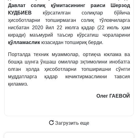
Давлат солиқ қўмитасининг раиси Шерзод
КУДБИЕВ
кўрсатилган солиқлар бўйича
ҳисоботларни топширмаган солиқ тўловчиларга
нисбатан 2020 йил 22 июлга қадар (22 июль ҳам
киради) маъмурий таъсир кўрсатиш чораларини
қўлламаслик
юзасидан топшириқ берди.
Порталда техник муаммолар, ортиқча юклама ва
бошқа шунга ўхшаш омиллар эҳтимолини инобатга
олган ҳолда ҳисоботларни топширишни сўнгги
муддатларга қадар кечиктирмасликни тавсия
қиламиз.
Олег ГАЕВОЙ
Загрузить еще