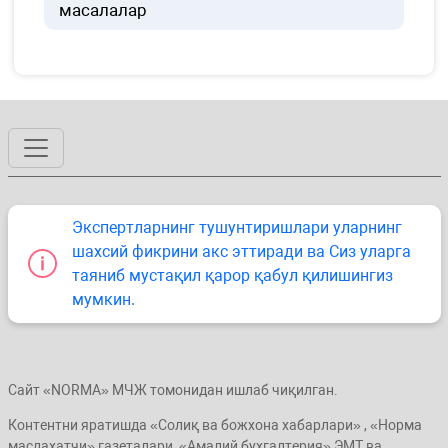
масалалар
Экспертларнинг тушунтиришлари уларнинг
шахсий фикрини акс эттиради ва Сиз уларга
таяниб мустақил қарор қабул қилишингиз
мумкин.
Сайт «NORMA» МЧЖ томонидан ишлаб чиқилган.
Контентни яратишда «Солиқ ва божхона хабарлари» , «Норма
маслаҳатчи» газеталари, «Амалий бухгалтерия» ЭМТ ва