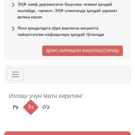
ЭҲФ хавф даражасини баҳолаш тизими қандай
ишлайди, «қизил» ЭҲФ олинганда қандай ҳаракат
қилиш керак
Янги қоидаларга кўра вақтинча меҳнатга
лаёқатсизлик нафақалари қандай тўланади
ДЕМО-КИРИШНИ ФАОЛЛАШТИРИШ
Ру
Ўз
Oʻz