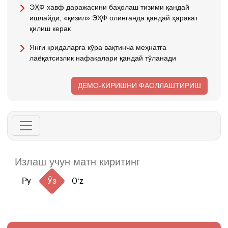
ЭҲФ хавф даражасини баҳолаш тизими қандай
ишлайди, «қизил» ЭҲФ олинганда қандай ҳаракат
қилиш керак
Янги қоидаларга кўра вақтинча меҳнатга
лаёқатсизлик нафақалари қандай тўланади
ДЕМО-КИРИШНИ ФАОЛЛАШТИРИШ
Ру
Ўз
Oʻz