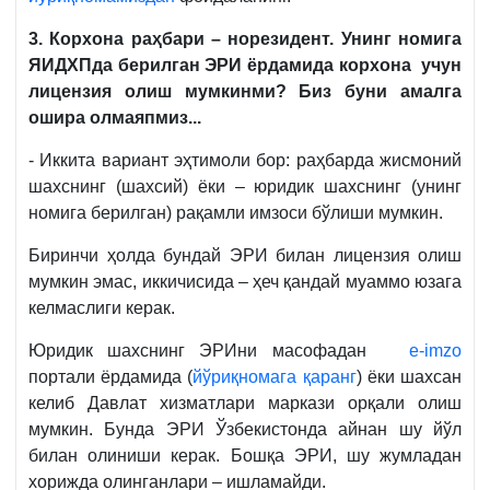
3. Корхона раҳбари – норезидент. Унинг номига
ЯИДХПда берилган ЭРИ ёрдамида корхона учун
лицензия олиш мумкинми? Биз буни амалга
ошира олмаяпмиз...
- Иккита вариант эҳтимоли бор: раҳбарда жисмоний
шахснинг (шахсий) ёки – юридик шахснинг (унинг
номига берилган) рақамли имзоси бўлиши мумкин.
Биринчи ҳолда бундай ЭРИ билан лицензия олиш
мумкин эмас, иккичисида – ҳеч қандай муаммо юзага
келмаслиги керак.
Юридик шахснинг ЭРИни масофадан
e-imzo
портали ёрдамида (
йўриқномага қаранг
) ёки шахсан
келиб Давлат хизматлари маркази орқали олиш
мумкин. Бунда ЭРИ Ўзбекистонда айнан шу йўл
билан олиниши керак. Бошқа ЭРИ, шу жумладан
хорижда олинганлари – ишламайди.