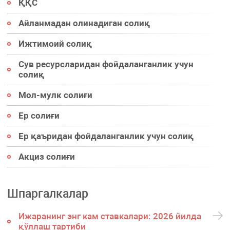
ҚҚС
Айланмадан олинадиган солиқ
Ижтимоий солиқ
Сув ресурсларидан фойдаланганлик учун
солиқ
Мол-мулк солиғи
Ер солиғи
Ер қаъридан фойдаланганлик учун солиқ
Акциз солиғи
Шпаргалкалар
Ижаранинг энг кам ставкалари: 2026 йилда
қўллаш тартиби