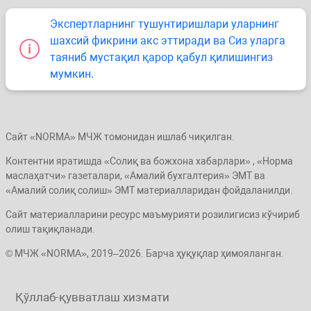
Экспертларнинг тушунтиришлари уларнинг
шахсий фикрини акс эттиради ва Сиз уларга
таяниб мустақил қарор қабул қилишингиз
мумкин.
Сайт «NORMA» МЧЖ томонидан ишлаб чиқилган.
Контентни яратишда «Солиқ ва божхона хабарлари» , «Норма
маслаҳатчи» газеталари, «Амалий бухгалтерия» ЭМТ ва
«Амалий солиқ солиш» ЭМТ материалларидан фойдаланилди.
Сайт материалларини ресурс маъмурияти розилигисиз кўчириб
олиш тақиқланади.
© МЧЖ «NORMA», 2019–2026. Барча ҳуқуқлар ҳимояланган.
Қўллаб-қувватлаш хизмати