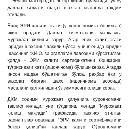
- ЭРИни масофадан бекор қилиб бўлмайди, ушбу
давлат хизмати фақат шахсан келганда тақдим
этилади.
Ёпиқ ЭРИ калити эгаси (у унинг номига берилган)
яқин орадаги Давлат хизматлари марказига
мурожаат қилиши зарур. Агар ёпиқ калит эгаси
юридик шахснинг вакили бўлса, унинг ёнида юридик
шахснинг Ф.И.О. ва эгаллаган лавозими кўрсатилган
ҳолда - ЭРИ калити сертификатини бошқариш
тўғрисидаги хати (ишончнома) бўлиши керак. Агарда
инсон ишдан бўшатилган бўлса, раҳбар ёки у
ваколат берган шахс (ишончнома асосида)
масалани ҳал қилишни ўз зиммасига олиши керак.
ДХМ ходими мурожаат қилувчига сўровномани
таклиф қилади, уни тўлдириш чоғида “Мурожаат
қилиш мақсади” графасида таклиф этилган
вариантлар орасидан “ЭРИ калити сертификатини
бекор қилиш”ни танлаш зарур. Сўровномани