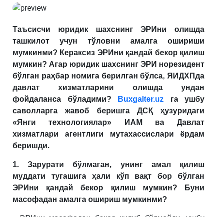
Таъсисчи юридик шахснинг ЭРИни олишда
ташкилот учун тўловни амалга ошириши
мумкинми? Кераксиз ЭРИни қандай бекор қилиш
мумкин? Агар юридик шахснинг ЭРИ норезидент
бўлган раҳбар номига берилган бўлса, ЯИДХПда
давлат хизматларини олишда ундан
фойдаланса бўладими?
Buxgalter.uz
га ушбу
саволларга жавоб беришга ДСҚ ҳузуридаги
«Янги технологиялар» ИАМ ва Давлат
хизматлари агентлиги мутахассислари ёрдам
беришди.
1. Зарурати бўлмаган, унинг амал қилиш
муддати тугашига ҳали кўп вақт бор бўлган
ЭРИни қандай бекор қилиш мумкин? Буни
масофадан амалга ошириш мумкинми?