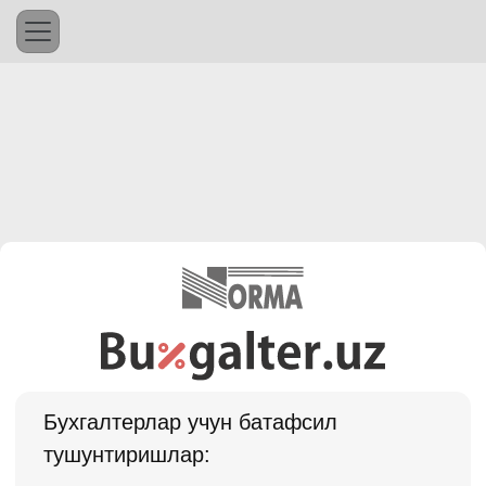
Бухгалтерлар учун батафсил
тушунтиришлар: