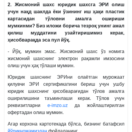
2. Жисмоний шахс юридик шахсга ЭРИ олиш
учун нақд шаклда ёки ўзининг иш ҳақи пластик
картасидан тўловни амалга ошириши
мумкинми? Биз иложи борича тезроқ унинг амал
қилиш муддатини узайтиришимиз керак,
ҳисобварақда эса пул йўқ.
- Йўқ, мумкин эмас. Жисмоний шахс ўз номига
жисмоний шахснинг электрон рақамли имзосини
олиш учун ҳақ тўлаши мумкин.
Юридик шахснинг ЭРИни олаётган мурожаат
қилувчи ЭРИ сертификатини бериш учун ушбу
юридик шахснинг ҳисобварағидан тўлов амалга
оширилишини таъминлаши керак. Тўлов учун
реквизитларни
e-imzo.uz
да жойлаштирилган
офертадан олиш мумкин.
Агар корхона картотекада бўлса, бизнинг батафсил
йўриқномамиздан
фойдаланинг.