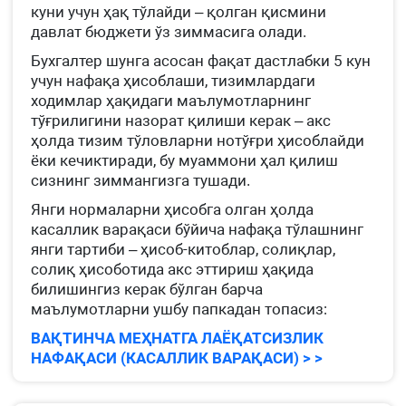
куни учун ҳақ тўлайди – қолган қисмини
давлат бюджети ўз зиммасига олади.
Бухгалтер шунга асосан фақат дастлабки 5 кун
учун нафақа ҳисоблаши, тизимлардаги
ходимлар ҳақидаги маълумотларнинг
тўғрилигини назорат қилиши керак – акс
ҳолда тизим тўловларни нотўғри ҳисоблайди
ёки кечиктиради, бу муаммони ҳал қилиш
сизнинг зиммангизга тушади.
Янги нормаларни ҳисобга олган ҳолда
касаллик варақаси бўйича нафақа тўлашнинг
янги тартиби – ҳисоб-китоблар, солиқлар,
солиқ ҳисоботида акс эттириш ҳақида
билишингиз керак бўлган барча
маълумотларни ушбу папкадан топасиз:
ВАҚТИНЧА МЕҲНАТГА ЛАЁҚАТСИЗЛИК
НАФАҚАСИ (КАСАЛЛИК ВАРАҚАСИ) > >