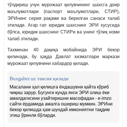
тўлдириш учун мурожаат қилувчининг шахсга доир
маълумотлари (паспорт маълумотлари, СТИР),
ЭРИнинг серия рақами ва берилган санаси талаб
этилади. Агар гап юридик шахснинг ЭРИ хусусида
бўлса, юридик шахснинг СТИРи ва унинг тўлиқ номи
талаб этилади.
Тахминан 40 дақиқа мобайнида ЭРИ бекор
қилинади, бу ҳақда Давлат хизматлари маркази
мурожаат қилувчини хабардор қилади.
Buxgalter.uz тавсия қилади
Масалани ҳал қилишга ёндашувни қайта кўриб
чиқиш зарур. Бугунги кунда янги ЭРИ олиш ёки
амалдагисини узайтиришни масофадан - e-imzo
сайти ёрдамида амалга ошириш мумкин. ЭРИни
бекор қилишда ҳам шундай имкониятни тақдим
этиш ўринли бўларди.