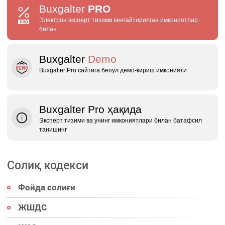
Buxgalter
PRO
Электрон эксперт тизими кенгайтирилган имкониятлар
билан
Buxgalter
Demo
Buxgalter Pro сайтига бепул демо‑кириш имконияти
Buxgalter Pro ҳақида
Эксперт тизими ва унинг имкониятлари билан батафсил
танишинг
Солиқ кодекси
Фойда солиғи
ЖШДС