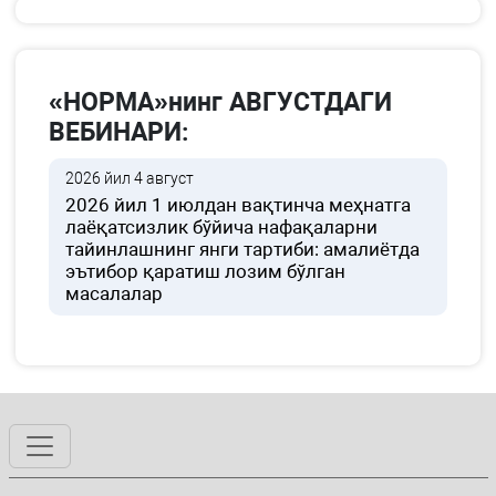
«НОРМА»нинг АВГУСТДАГИ
ВЕБИНАРИ:
2026 йил 4 август
2026 йил 1 июлдан вақтинча меҳнатга
лаёқатсизлик бўйича нафақаларни
тайинлашнинг янги тартиби: амалиётда
эътибор қаратиш лозим бўлган
масалалар