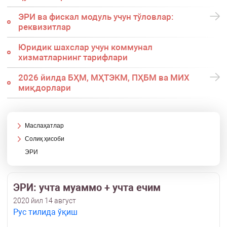
ЭРИ ва фискал модуль учун тўловлар:
реквизитлар
Юридик шахслар учун коммунал
хизматларнинг тарифлари
2026 йилда БҲМ, МҲТЭКМ, ПҲБМ ва МИХ
миқдорлари
Маслаҳатлар
Солиқ ҳисоби
ЭРИ
ЭРИ: учта муаммо + учта ечим
2020 йил 14 август
Рус тилида ўқиш