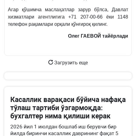
Агар қўшимча маслаҳатлар зарур бўлса, Давлат
хизматлари агентлигига +71 207-00-66 ёки 1148
телефон рақамлари орқали қўнғироқ қилинг.
Олег ГАЕВОЙ тайёрлади
Загрузить еще
Касаллик варақаси бўйича нафақа
тўлаш тартиби ўзгармоқда:
бухгалтер нима қилиши керак
2026 йил 1 июлдан бошлаб иш берувчи бир
йилда биринчи касаллик даврининг фақат 5