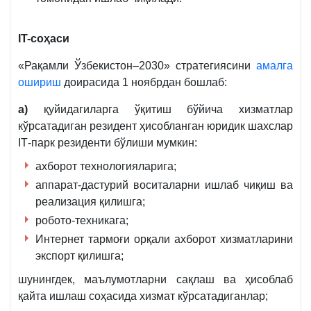
IT-c
оҳаси
«Рақамли Ўзбекистон–2030» стратегиясини
амалга
ошириш
доирасида 1 ноябрдан бошлаб:
а)
қуйидагиларга ўқитиш бўйича хизматлар
кўрсатадиган
резидент ҳисобланган юридик шахслар
IТ-парк резиденти бўлиши мумкин:
ахборот технологияларига;
аппарат-дастурий воситаларни ишлаб чиқиш ва
реализация қилишга;
робото-техникага;
Интернет тармоғи орқали ахборот хизматларини
экспорт қилишга;
шунингдек, маълумотларни сақлаш ва ҳисоблаб
қайта ишлаш соҳасида хизмат кўрсатадиганлар;