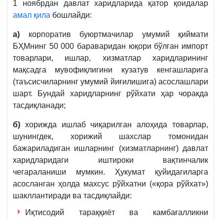
1 ноябрдан давлат харидларида қатор қоидалар
амал қила
бошлайди:
а)
корпоратив буюртмачилар умумий қиймати
БҲМнинг 50 000 бараваридан юқори бўлган импорт
товарлари, ишлар, хизматлар харидларининг
мақсадга мувофиқлигини кузатув кенгашларига
(таъсисчиларнинг умумий йиғилишига) асослашлари
шарт. Бундай харидларнинг рўйхати ҳар чоракда
тасдиқланади;
б)
хорижда ишлаб чиқарилган алоҳида товарлар,
шунингдек, хорижий шахслар томонидан
бажариладиган ишларнинг (хизматларнинг) давлат
харидларидаги иштироки вақтинчалик
чегараланиши мумкин. Ҳукумат қуйидагиларга
асосланган ҳолда махсус рўйхатни («қора рўйхат»)
шакллантиради ва тасдиқлайди:
Иқтисодий тараққиёт ва камбағалликни