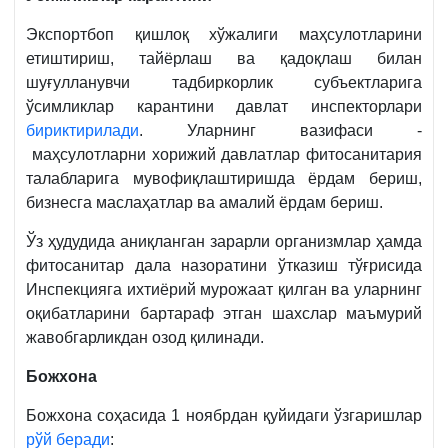
Экспортбоп қишлоқ хўжалиги маҳсулотларини
етиштириш, тайёрлаш ва қадоқлаш билан
шуғулланувчи тадбиркорлик субъектларига
ўсимликлар карантини давлат инспекторлари
бириктирилади
. Уларнинг вазифаси -
маҳсулотларни хорижий давлатлар фитосанитария
талабларига мувофиқлаштиришда ёрдам бериш,
бизнесга маслаҳатлар ва амалий ёрдам бериш.
Ўз ҳудудида аниқланган зарарли организмлар ҳамда
фитосанитар дала назоратини ўтказиш тўғрисида
Инспекцияга ихтиёрий мурожаат қилган ва уларнинг
оқибатларини бартараф этган шахслар маъмурий
жавобгарликдан озод қилинади.
Божхона
Божхона соҳасида 1 ноябрдан қуйидаги ўзгаришлар
рўй беради
: