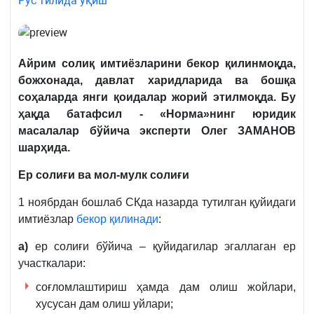
Рус тилида ўқиш
Айрим солиқ имтиёзларини бекор қилинмоқда,
божхонада, давлат харидларида ва бошқа
соҳаларда
янги қоидалар жорий этилмоқда. Бу
ҳақда батафсил -
«Норма»нинг юридик
масалалар бўйича эксперти Олег ЗАМАНОВ
шарҳида.
Ер солиғи ва мол-мулк солиғи
1 ноябрдан бошлаб СКда назарда тутилган қуйидаги
имтиёзлар
бекор қилинади
:
а)
ер солиғи бўйича – қуйидагилар эгаллаган ер
участкалари:
соғломлаштириш ҳамда дам олиш жойлари,
хусусан дам олиш уйлари;