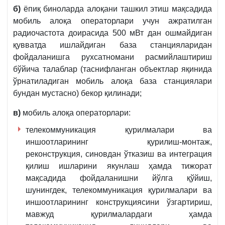
б)
ёпиқ биноларда алоқани ташкил этиш мақсадида
мобиль алоқа операторлари учун ажратилган
радиочастота доирасида 500 мВт дан ошмайдиган
қувватда ишлайдиган база станцияларидан
фойдаланишга рухсатномани расмийлаштириш
бўйича талаблар (таснифланган объектлар яқинида
ўрнатиладиган мобиль алоқа база станциялари
бундан мустасно) бекор қилинади;
в)
мобиль алоқа операторлари:
телекоммуникация қурилмалари ва
иншоотларининг қурилиш-монтаж,
реконструкция, синовдан ўтказиш ва интеграция
қилиш ишларини якунлаш ҳамда тижорат
мақсадида фойдаланишни йўлга қўйиш,
шунингдек, телекоммуникация қурилмалари ва
иншоотларининг конструкциясини ўзгартириш,
мавжуд қурилмалардаги ҳамда