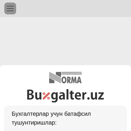
Бухгалтерлар учун батафсил
тушунтиришлар: