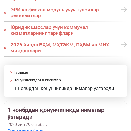
ЭРИ ва фискал модуль учун тўловлар:
реквизитлар
Юридик шахслар учун коммунал
хизматларнинг тарифлари
2026 йилда БҲМ, МҲТЭКМ, ПҲБМ ва МИХ
миқдорлари
Главная
Қонунчиликдаги янгиликлар
1 ноябрдан қонунчиликда нималар ўзгаради
1 ноябрдан қонунчиликда нималар
ўзгаради
2020 йил 29 октябрь