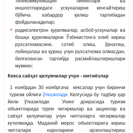
телекоммуникация линиялари ва
иншоотларидаги ускуналарни кенгайтириш
бўйича хабардор қилиш тартибидан
фойдаланадилар;
радиоэлектрон қурилмалар, асбоб-ускуналар ва
бошқа қурилмаларни Ўзбекистонга олиб кириш
рухсатномасини, сотиб олиш, ўрнатиш,
лойиҳалаш ва қуриш учун рухсатнома олмасдан,
белгиланган тартибда расмийлаштиришлари
мумкин;
Кекса саёҳат қилувчилар учун - имтиёзлар
1 ноябрдан 30 ноябргача кексалар учун биринчи
туризм ойлиги
ўтказилади
. Келгусида бу тадбир ҳар
йили ўтказилади. Унинг доирасида туризм
объектларида турли чегирмалар ва акциялар ва
саёҳат қилувчилар учун чипталарга чегирмалар
кутилмоқда. Маданий мерос объектларига кириш
чипталари нархларини арзонлаштириш