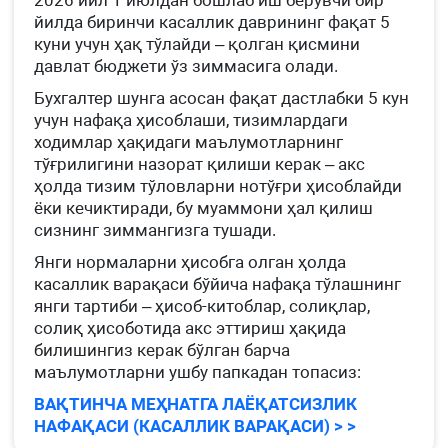
2026 йил 1 июлдан бошлаб иш берувчи бир
йилда биринчи касаллик даврининг фақат 5
куни учун ҳақ тўлайди – қолган қисмини
давлат бюджети ўз зиммасига олади.
Бухгалтер шунга асосан фақат дастлабки 5 кун
учун нафақа ҳисоблаши, тизимлардаги
ходимлар ҳақидаги маълумотларнинг
тўғрилигини назорат қилиши керак – акс
ҳолда тизим тўловларни нотўғри ҳисоблайди
ёки кечиктиради, бу муаммони ҳал қилиш
сизнинг зиммангизга тушади.
Янги нормаларни ҳисобга олган ҳолда
касаллик варақаси бўйича нафақа тўлашнинг
янги тартиби – ҳисоб-китоблар, солиқлар,
солиқ ҳисоботида акс эттириш ҳақида
билишингиз керак бўлган барча
маълумотларни ушбу папкадан топасиз:
ВАҚТИНЧА МЕҲНАТГА ЛАЁҚАТСИЗЛИК
НАФАҚАСИ (КАСАЛЛИК ВАРАҚАСИ) > >