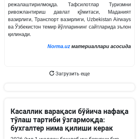
режалаштирилмоқда. Тафсилотлар Туризмни
ривожлантириш давлат қўмитаси, Маданият
вазирлиги, Транспорт вазирлиги, Uzbekistan Airways
ва Ўзбекистон темир йўлларининг сайтларида эълон
қилинади.
Norma.uz
материаллари асосида
Загрузить еще
Касаллик варақаси бўйича нафақа
тўлаш тартиби ўзгармоқда:
бухгалтер нима қилиши керак