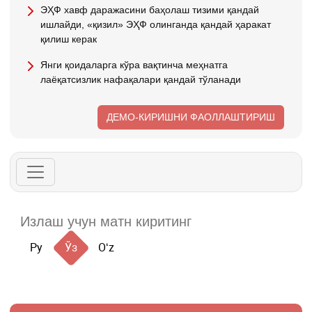
ЭҲФ хавф даражасини баҳолаш тизими қандай
ишлайди, «қизил» ЭҲФ олинганда қандай ҳаракат
қилиш керак
Янги қоидаларга кўра вақтинча меҳнатга
лаёқатсизлик нафақалари қандай тўланади
ДЕМО-КИРИШНИ ФАОЛЛАШТИРИШ
Ру
Ўз
Oʻz