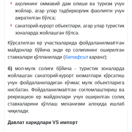
аҳолининг оммавий дам олиши ва туризм учун
жойлар, агар улар тадбиркорлик фаолияти учун
ажратилган бўлса;
санаторий-курорт объектлари, агар улар туристик
зоналарда жойлашган бўлса.
Кўрсатилган ер участкаларида фойдаланилмаётган
майдонлар бўйича энди ер солиғининг оширилган
ставкалари қўлланилади (
батафсил
қаранг
);
б)
мол-мулк солиғи бўйича - туристик зоналарда
жойлашган санаторий-курорт хизматлари кўрсатиш
учун фойдаланиладиган кўчмас мулк объектларига
нисбатан. Фойдаланилмаётган соғломлаштириш ва
рекреацион ер майдонлари учун оширилган солиқ
ставкаларини қўллаш механизми алоҳида ишлаб
чиқилади.
Давлат харидлари
VS импорт