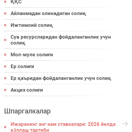
ҚҚС
Айланмадан олинадиган солиқ
Ижтимоий солиқ
Сув ресурсларидан фойдаланганлик учун
солиқ
Мол-мулк солиғи
Ер солиғи
Ер қаъридан фойдаланганлик учун солиқ
Акциз солиғи
Шпаргалкалар
Ижаранинг энг кам ставкалари: 2026 йилда
қўллаш тартиби