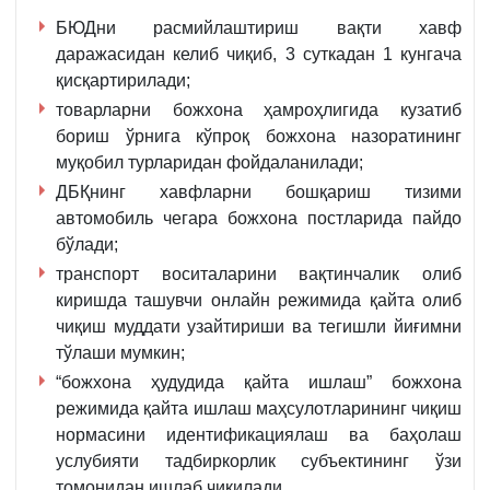
БЮДни расмийлаштириш вақти хавф
даражасидан келиб чиқиб, 3 суткадан 1 кунгача
қисқартирилади;
товарларни божхона ҳамроҳлигида кузатиб
бориш ўрнига кўпроқ божхона назоратининг
муқобил турларидан фойдаланилади;
ДБҚнинг хавфларни бошқариш тизими
автомобиль чегара божхона постларида пайдо
бўлади;
транспорт воситаларини вақтинчалик олиб
киришда ташувчи онлайн режимида қайта олиб
чиқиш муддати узайтириши ва тегишли йиғимни
тўлаши мумкин;
“божхона ҳудудида қайта ишлаш” божхона
режимида қайта ишлаш маҳсулотларининг чиқиш
нормасини идентификациялаш ва баҳолаш
услубияти тадбиркорлик субъектининг ўзи
томонидан ишлаб чиқилади.