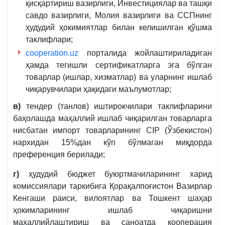
қисқартириш вазирлиги, Инвестициялар ва ташқи
савдо вазирлиги, Молия вазирлиги ва ССПнинг
ҳудудий ҳокимиятлар билан келишилган қўшма
таклифлари;
cooperation.uz
порталида жойлаштириладиган
ҳамда тегишли сертификатларга эга бўлган
товарлар (ишлар, хизматлар) ва уларнинг ишлаб
чиқарувчилари ҳақидаги маълумотлар;
в)
тендер (танлов) иштирокчилари таклифларини
баҳолашда маҳаллий ишлаб чиқарилган товарларга
нисбатан импорт товарларининг CIP (Ўзбекистон)
нархидан 15%дан кўп бўлмаган миқдорда
преференция берилади;
г)
ҳудудий бюджет буюртмачиларининг харид
комиссиялари таркибига Қорақалпоғистон Вазирлар
Кенгаши раиси, вилоятлар ва Тошкент шаҳар
ҳокимларининг ишлаб чиқаришни
маҳаллийлаштириш ва саноатда кооперация