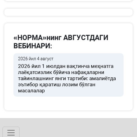
«НОРМА»нинг АВГУСТДАГИ
ВЕБИНАРИ:
2026 йил 4 август
2026 йил 1 июлдан вақтинча меҳнатга
лаёқатсизлик бўйича нафақаларни
тайинлашнинг янги тартиби: амалиётда
эътибор қаратиш лозим бўлган
масалалар