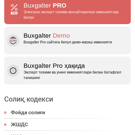
Buxgalter
PRO
Электрон эксперт тизими кенгайтирилган имкониятлар
билан
Buxgalter
Demo
Buxgalter Pro сайтига бепул демо‑кириш имконияти
Buxgalter Pro ҳақида
Эксперт тизими ва унинг имкониятлари билан батафсил
танишинг
Солиқ кодекси
Фойда солиғи
ЖШДС