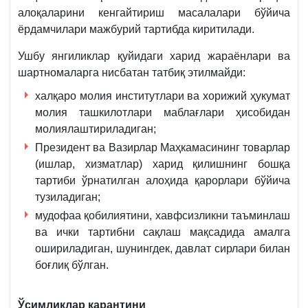
алоқаларини кенгайтириш масалалари бўйича
ёрдамчилари мажбурий тартибда киритилади.
Ушбу янгиликлар қуйидаги харид жараёнлари ва
шартномаларга нисбатан татбиқ этилмайди:
халқаро молия институтлари ва хорижий ҳукумат
молия ташкилотлари маблағлари ҳисобидан
молиялаштириладиган;
Президент ва Вазирлар Маҳкамасининг товарлар
(ишлар, хизматлар) харид қилишнинг бошқа
тартиби ўрнатилган алоҳида қарорлари бўйича
тузиладиган;
мудофаа қобилиятини, хавфсизликни таъминлаш
ва ички тартибни сақлаш мақсадида амалга
ошириладиган, шунингдек, давлат сирлари билан
боғлиқ бўлган.
Ўсимликлар карантини