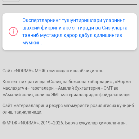
Экспертларнинг тушунтиришлари уларнинг
шахсий фикрини акс эттиради ва Сиз уларга
таяниб мустақил қарор қабул қилишингиз
мумкин.
Сайт «NORMA» МЧЖ томонидан ишлаб чиқилган.
Контентни яратишда «Солиқ ва божхона хабарлари» , «Норма
маслаҳатчи» газеталари, «Амалий бухгалтерия» ЭМТ ва
«Амалий солиқ солиш» ЭМТ материалларидан фойдаланилди.
Сайт материалларини ресурс маъмурияти розилигисиз кўчириб
олиш тақиқланади.
© МЧЖ «NORMA», 2019–2026. Барча ҳуқуқлар ҳимояланган.