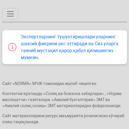
Экспертларнинг тушунтиришлари уларнинг
шахсий фикрини акс эттиради ва Сиз уларга
таяниб мустақил қарор қабул қилишингиз
мумкин.
Сайт «NORMA» МЧЖ томонидан ишлаб чиқилган.
Контентни яратишда «Солиқ ва божхона хабарлари» , «Норма
маслаҳатчи» газеталари, «Амалий бухгалтерия» ЭМТ ва
«Амалий солиқ солиш» ЭМТ материалларидан фойдаланилди.
Сайт материалларини ресурс маъмурияти розилигисиз кўчириб
олиш тақиқланади.