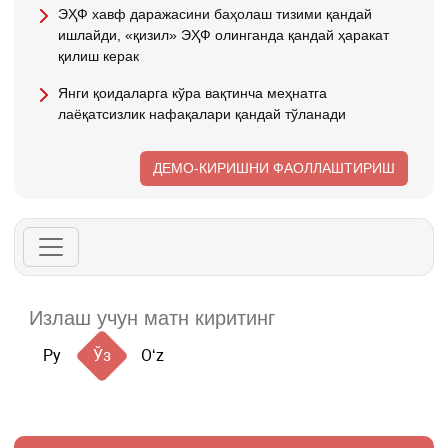
ЭҲФ хавф даражасини баҳолаш тизими қандай
ишлайди, «қизил» ЭҲФ олинганда қандай ҳаракат
қилиш керак
Янги қоидаларга кўра вақтинча меҳнатга
лаёқатсизлик нафақалари қандай тўланади
ДЕМО-КИРИШНИ ФАОЛЛАШТИРИШ
Ру
Ўз
Oʻz