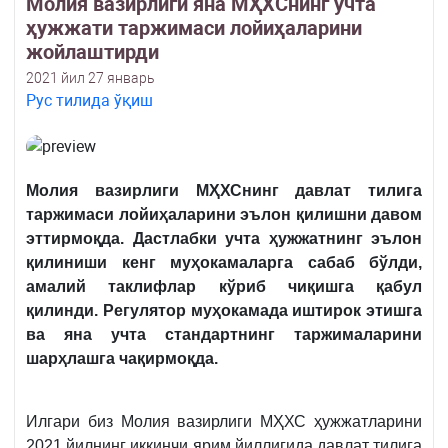
Молия вазирлиги яна МҲХСнинг учта
ҳужжати таржимаси лойиҳаларини
жойлаштирди
2021 йил 27 январь
Рус тилида ўқиш
Молия вазирлиги МҲХСнинг давлат тилига
таржимаси лойиҳаларини эълон қилишни давом
эттирмоқда. Дастлабки учта ҳужжатнинг эълон
қилиниши кенг муҳокамаларга сабаб бўлди,
амалий таклифлар кўриб чиқишга қабул
қилинди. Регулятор муҳокамада иштирок этишга
ва яна учта стандартнинг таржималарини
шарҳлашга чақирмоқда.
Илгари биз Молия вазирлиги МҲХС ҳужжатларини
2021 йилнинг иккинчи ярим йиллигида давлат тилига