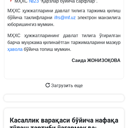
МҲХС
№23
“Қарзлар бўйича сарфлар”.
МҲХС ҳужжатларини давлат тилига таржима қилиш
бўйича таклифларни
ifrs@mf.uz
электрон манзилига
юборишингиз мумкин.
МҲХС ҳужжатларининг давлат тилига ўгирилган
барча муҳокама қилинаётган таржималарини мазкур
ҳавола
бўйича топиш мумкин.
Саида ЖОНИЗОҚОВА
Загрузить еще
Касаллик варақаси бўйича нафақа