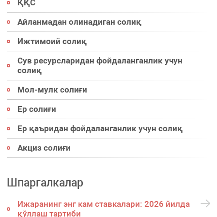
ҚҚС
Айланмадан олинадиган солиқ
Ижтимоий солиқ
Сув ресурсларидан фойдаланганлик учун
солиқ
Мол-мулк солиғи
Ер солиғи
Ер қаъридан фойдаланганлик учун солиқ
Акциз солиғи
Шпаргалкалар
Ижаранинг энг кам ставкалари: 2026 йилда
қўллаш тартиби