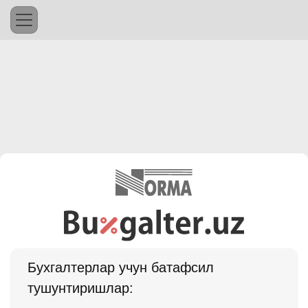
Бухгалтерлар учун батафсил
тушунтиришлар: