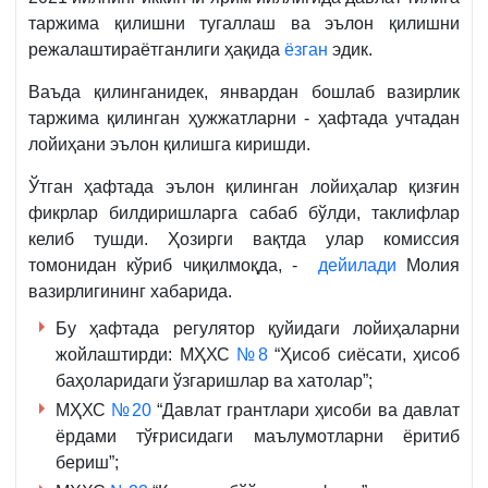
таржима қилишни тугаллаш ва эълон қилишни
режалаштираётганлиги ҳақида
ёзган
эдик.
Ваъда қилинганидек, январдан бошлаб вазирлик
таржима қилинган ҳужжатларни - ҳафтада учтадан
лойиҳани эълон қилишга киришди.
Ўтган ҳафтада эълон қилинган лойиҳалар қизғин
фикрлар билдиришларга сабаб бўлди, таклифлар
келиб тушди. Ҳозирги вақтда улар комиссия
томонидан кўриб чиқилмоқда, -
дейилади
Молия
вазирлигининг хабарида.
Бу ҳафтада регулятор қуйидаги лойиҳаларни
жойлаштирди: МҲХС
№8
“Ҳисоб сиёсати, ҳисоб
баҳоларидаги ўзгаришлар ва хатолар”;
МҲХС
№20
“Давлат грантлари ҳисоби ва давлат
ёрдами тўғрисидаги маълумотларни ёритиб
бериш”;