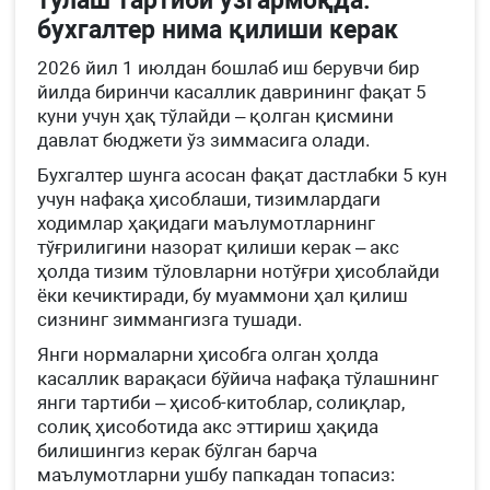
тўлаш тартиби ўзгармоқда:
бухгалтер нима қилиши керак
2026 йил 1 июлдан бошлаб иш берувчи бир
йилда биринчи касаллик даврининг фақат 5
куни учун ҳақ тўлайди – қолган қисмини
давлат бюджети ўз зиммасига олади.
Бухгалтер шунга асосан фақат дастлабки 5 кун
учун нафақа ҳисоблаши, тизимлардаги
ходимлар ҳақидаги маълумотларнинг
тўғрилигини назорат қилиши керак – акс
ҳолда тизим тўловларни нотўғри ҳисоблайди
ёки кечиктиради, бу муаммони ҳал қилиш
сизнинг зиммангизга тушади.
Янги нормаларни ҳисобга олган ҳолда
касаллик варақаси бўйича нафақа тўлашнинг
янги тартиби – ҳисоб-китоблар, солиқлар,
солиқ ҳисоботида акс эттириш ҳақида
билишингиз керак бўлган барча
маълумотларни ушбу папкадан топасиз: