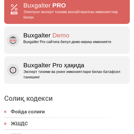
Buxgalter
PRO
Электрон эксперт тизими кенгайтирилган имкониятлар
билан
Buxgalter
Demo
Buxgalter Pro сайтига бепул демо‑кириш имконияти
Buxgalter Pro ҳақида
Эксперт тизими ва унинг имкониятлари билан батафсил
танишинг
Солиқ кодекси
Фойда солиғи
ЖШДС