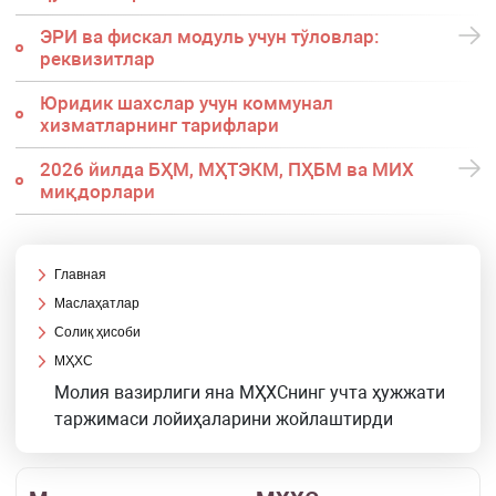
ЭРИ ва фискал модуль учун тўловлар:
реквизитлар
Юридик шахслар учун коммунал
хизматларнинг тарифлари
2026 йилда БҲМ, МҲТЭКМ, ПҲБМ ва МИХ
миқдорлари
Главная
Маслаҳатлар
Солиқ ҳисоби
МҲХС
Молия вазирлиги яна МҲХСнинг учта ҳужжати
таржимаси лойиҳаларини жойлаштирди