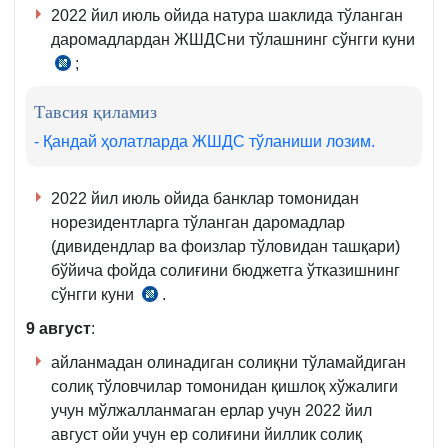
2022 йил июль ойида натура шаклида тўланган
даромадлардан ЖШДСни тўлашнинг сўнгги куни
;
СК
390-
Тавсия қиламиз
м.
2-
- Қандай ҳолатларда ЖШДС тўланиши лозим.
қ.
2022 йил июль ойида банклар томонидан
норезидентларга тўланган даромадлар
(дивидендлар ва фоизлар тўловидан ташқари)
бўйича фойда солиғини бюджетга ўтказишнинг
сўнгги куни
.
СК
355-
9
август
:
м.
айланмадан олинадиган солиқни тўламайдиган
2-
солиқ тўловчилар томонидан қишлоқ хўжалиги
қ.
учун мўлжалланмаган ерлар учун 2022 йил
1-
август ойи учун ер солиғини йиллик солиқ
б.