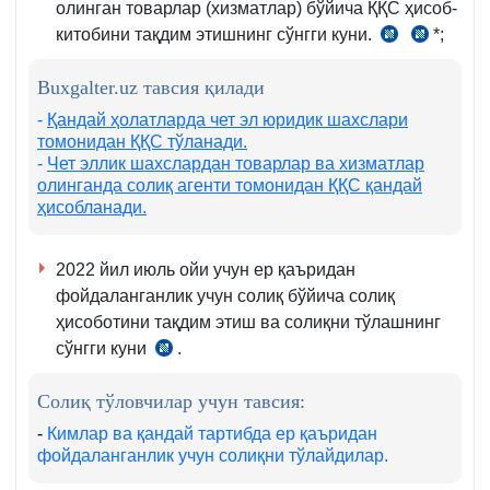
олинган товарлар (хизматлар) бўйича ҚҚС ҳисоб-
китобини тақдим этишнинг сўнгги куни.
*;
СК
СК
273-
259-
Buxgalter.uz тавсия қилади
м.
м.
1–
-
Қандай ҳолатларда чет эл юридик шахслари
томонидан ҚҚС тўланади.
2-
-
Чет эллик шахслардан товарлар ва хизматлар
қ.
олинганда солиқ агенти томонидан ҚҚС қандай
ҳисобланади.
2022 йил июль ойи учун ер қаъридан
фойдаланганлик учун солиқ бўйича солиқ
ҳисоботини тақдим этиш ва солиқни тўлашнинг
сўнгги куни
.
СК
454-
Солиқ тўловчилар учун тавсия:
м.
3–
-
Кимлар ва қандай тартибда ер қаъридан
фойдаланганлик учун солиқни тўлайдилар.
4-
қ.;