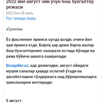
2022 йил август ойи учун бош бухгалтер
режаси
2022 йил 28 июль
Рус тилида ўқиш
Ёз
фаслининг
ярмиси
ортда
қолди
,
очиғи
йил
ҳам
ярмига
етди
.
Бироқ
ҳ
ар
доим
барча
ишлар
бош
бухгалтернинг
назорати
остида
бўлади
ва
режа
бўйича
амалга
оширилади
.
Buxgalter.uz
, ҳ
ар
доимгидек
,
август
ойидаги
муҳим
саналар
ҳақида
эслатиб
ўтади
ва
ҳисоботларни
тўлдиришга
оид
йўриқномаларга
ҳаволаларни
келтиради
:
5 август
: