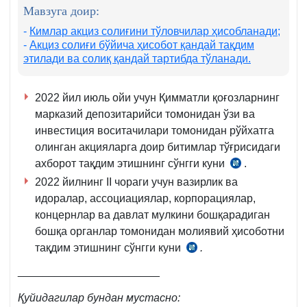
Мавзуга доир:
293-
м.
-
Кимлар акциз солиғини тўловчилар ҳисобланади
;
-
Акциз солиғи бўйича ҳ
исобот қандай тақдим
этилади
ва с
олиқ қандай тартибда тўланади
.
2022 йил июль ойи учун Қимматли қоғозларнинг
марказий депозитарийси томонидан ўзи ва
инвестиция воситачилари томонидан рўйхатга
олинган акцияларга доир битимлар тўғрисидаги
ахборот тақдим этишнинг сўнгги куни
.
СК
2022 йилнинг II чораги учун вазирлик ва
133-
идоралар, ассоциациялар, корпорациялар,
м.
концернлар ва давлат мулкини бошқарадиган
12-
бошқа органлар томонидан молиявий ҳисоботни
қ.
тақдим этишнинг сўнгги куни
.
АВ
томонидан
_______________________
3.07.2000
Қуйидагилар бундан мустасно:
йилда