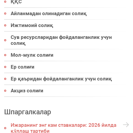
ҚҚС
Айланмадан олинадиган солиқ
Ижтимоий солиқ
Сув ресурсларидан фойдаланганлик учун
солиқ
Мол-мулк солиғи
Ер солиғи
Ер қаъридан фойдаланганлик учун солиқ
Акциз солиғи
Шпаргалкалар
Ижаранинг энг кам ставкалари: 2026 йилда
қўллаш тартиби