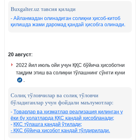
470-
Buxgalter.uz тавсия қилади
м.
3–
- Айланмадан олинадиган солиқни ҳисоб-китоб
қилишда жами даромад қандай ҳисобга олинади.
4-
қ.
20
август
:
2022 йил июль ойи учун ҚҚС бўйича ҳисоботни
тақдим этиш ва солиқни тўлашнинг сўнгги куни
.
СК
273-
Солиқ тўловчилар ва солиқ тўловчи
м.
бўладиганлар учун фойдали маълумотлар:
1–
4-
-
Товарлар ва хизматлар реализация қилинган у
ёки бу
ҳолатларда ҚҚС қандай ҳисобланади
;
қ.
-
ҚҚС тўлашга қандай ўтилади;
- ҚҚС бўйича ҳисобот қандай тўлдирилади.