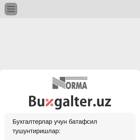
Бухгалтерлар учун батафсил
тушунтиришлар: