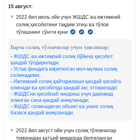
8-
қ.
15 август
:
қ.
2022 йил июль ойи учун ЖШДС ва ижтимоий
солиқ ҳисоботини тақдим этиш ва тўлов
тўлашнинг сўнгги куни
.
СК
СК
СК
389-
390-
407-
Барча солиқ тўловчилар учун тавсиялар:
м.
м.
м.
1-
4-
-
ЖШДС ва ижтимоий солиқ бўйича ҳисобот
қандай тўлдирилади;
қ.
5-
-
Устав фондига киритилган мол-мулкка солиқ
2-
қ.
солинадими;
б.
-
Ижтимоий солиқ қайтарилиши қандай ҳисобга
олинади ва ҳисоботда қандай акс эттирилади;
- ЖШДСни ҳисоблаб чиқариш учун даромад
олинган сана қандай аниқланади;
-
ЖШДС солинадиган объект ва унинг солиқ
базаси қандай аниқланади.
2022 йил август ойи учун солиқ тўловчилар
томонидан қатъий миқдорда белгиланган