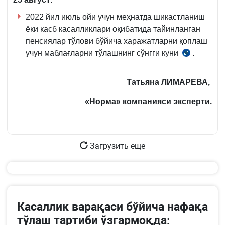
м.
2022 йил июль ойи учун меҳнатда шикастланиш
8-
ёки касб касалликлари оқибатида тайинланган
қ.
пенсиялар тўлови бўйича харажатларни қоплаш
учун маблағларни тўлашнинг сўнгги куни
.
Низомни
17-
б.,
Татьяна ЛИМАРЕВА,
АВ
«Норма» компанияси эксперти.
рўйхат
рақами
2836,
3.11.2016
Загрузить еще
й.
Касаллик варақаси бўйича нафақа
тўлаш тартиби ўзгармоқда: