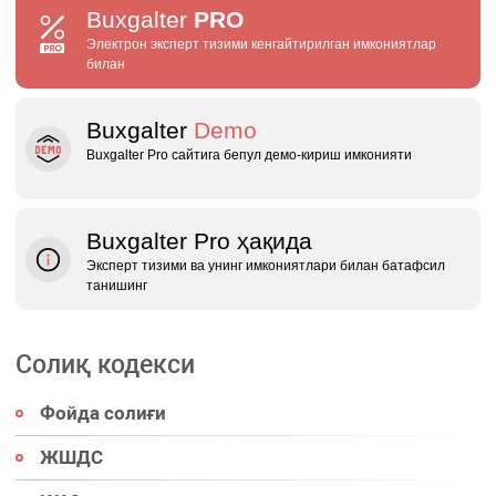
Buxgalter
PRO
Электрон эксперт тизими кенгайтирилган имкониятлар
билан
Buxgalter
Demo
Buxgalter Pro сайтига бепул демо‑кириш имконияти
Buxgalter Pro ҳақида
Эксперт тизими ва унинг имкониятлари билан батафсил
танишинг
Солиқ кодекси
Фойда солиғи
ЖШДС