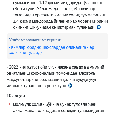
суммасининг 1/12 қисми миқдорида тўлашнинг
сўнгги куни. Айланмадан солиқ тўловчилар
томонидан ер солиғи йиллик солиқ суммасининг
1/4 қисми миқдорида йилнинг ҳар чораги биринчи
ойининг 10-кунидан кечиктирмай тўланади
.
СК
432-
Ушбу мавзудаги материал:
м.
1-
- Кимлар юридик шахслардан олинадиган ер
солиғини тўлайди.
қ.
· 2022 йил август ойи учун чакана савдо ва умумий
овқатланиш корхоналари томонидан алкоголь
маҳсулотларини реализация қилиш ҳуқуқи учун
йиғимни тўлашнинг сўнгги куни
.
СК
460-
10 август
:
м.
мол-мулк солиғи бўйича бўнак тўловларини
5-
айланмадан олинадиган солиқни тўламайдиган
қ.