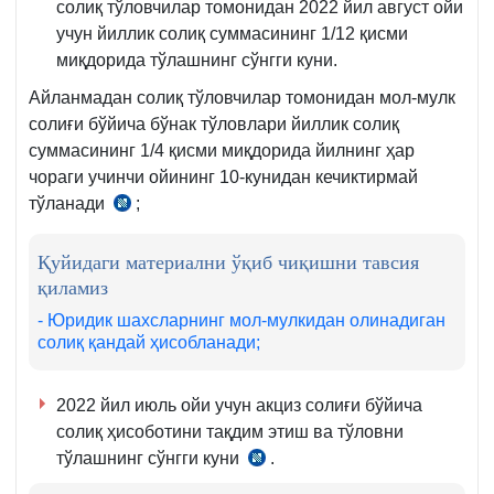
солиқ тўловчилар томонидан 2022 йил август ойи
учун йиллик солиқ суммасининг 1/12 қисми
миқдорида тўлашнинг сўнгги куни.
Айланмадан солиқ тўловчилар томонидан мол-мулк
солиғи бўйича бўнак тўловлари йиллик солиқ
суммасининг 1/4 қисми миқдорида йилнинг ҳар
чораги учинчи ойининг 10-кунидан кечиктирмай
тўланади
;
СК
417-
м.
Қуйидаги материални ўқиб чиқишни тавсия
қиламиз
6-
қ.
- Юридик шахсларнинг мол-мулкидан олинадиган
солиқ қандай ҳисобланади;
2022 йил июль ойи учун акциз солиғи бўйича
солиқ ҳисоботини тақдим этиш ва тўловни
тўлашнинг сўнгги куни
.
СК
292-