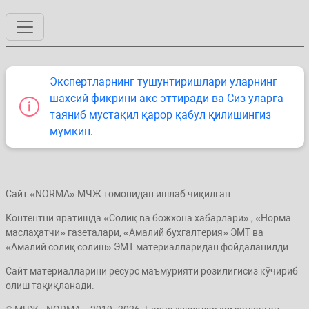
Экспертларнинг тушунтиришлари уларнинг
шахсий фикрини акс эттиради ва Сиз уларга
таяниб мустақил қарор қабул қилишингиз
мумкин.
Сайт «NORMA» МЧЖ томонидан ишлаб чиқилган.
Контентни яратишда «Солиқ ва божхона хабарлари» , «Норма
маслаҳатчи» газеталари, «Амалий бухгалтерия» ЭМТ ва
«Амалий солиқ солиш» ЭМТ материалларидан фойдаланилди.
Сайт материалларини ресурс маъмурияти розилигисиз кўчириб
олиш тақиқланади.