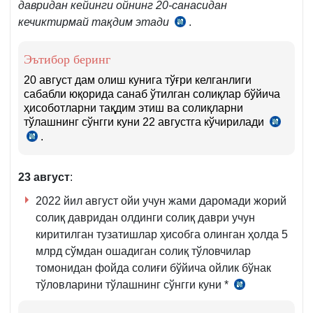
давридан кейинги ойнинг 20-санасидан
кечиктирмай тақдим этади
.
СК
273-
м.
Эътибор беринг
4-
20 август дам олиш кунига тўғри келганлиги
қ.
сабабли юқорида санаб ўтилган солиқлар бўйича
ҳисоботларни тақдим этиш ва солиқларни
тўлашнинг сўнгги куни 22 августга кўчирилади
СК
.
5-
СК
м.
86-
7–
м.
23 август
:
8-
6-
қ.
қ.
2022 йил август ойи учун жами даромади жорий
солиқ давридан олдинги солиқ даври учун
киритилган тузатишлар ҳисобга олинган ҳолда 5
млрд сўмдан ошадиган солиқ тўловчилар
томонидан фойда солиғи бўйича ойлик бўнак
тўловларини тўлашнинг сўнгги куни *
СК
340-