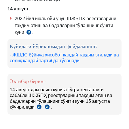
14
август
:
2022 йил июль ойи учун ШЖБПҲ реестрларини
тақдим этиш ва бадалларни тўлашнинг сўнгги
куни
.
ВМнинг
21.12.2004
Қуйидаги йўриқномадан фойдаланинг:
йилдаги
595-
- ЖШДС бўйича ҳисобот қандай тақдим этилади ва
солиқ қандай тартибда тўланади.
сон
қарорига
1-
Эътибор беринг
илова
16-
14 август дам олиш кунига тўғри келганлиги
сабабли ШЖБПҲ реестрларини тақдим этиш ва
б.
бадалларни тўлашнинг сўнгги куни 15 августга
кўчирилади
.
СК
СК
5-
86-
м.
м.
7–
6-