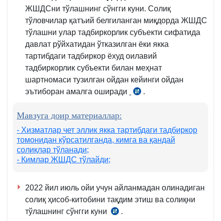
ЖШДСни тўлашнинг сўнгги куни. Солиқ
тўловчилар қатъий белгиланган миқдорда ЖШДС
тўлашни улар тадбиркорлик субъекти сифатида
давлат рўйхатидан ўтказилган ёки якка
тартибдаги тадбиркор ёхуд оилавий
тадбиркорлик субъекти билан меҳнат
шартномаси тузилган ойдан кейинги ойдан
эътиборан амалга оширади
.
СК
392-
Мавзуга доир материаллар:
м.
1–
- Хизматлар чет эллик якка тартибдаги тадбиркор
томонидан кўрсатилганда, кимга ва қандай
2-
солиқлар тўланади;
қ.
- Кимлар ЖШДС тўлайди;
2022 йил июль ойи учун айланмадан олинадиган
солиқ ҳисоб-китобини тақдим этиш ва солиқни
тўлашнинг сўнгги куни
.
СК