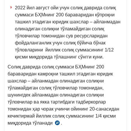
2022 йил август ойи учун солиқ даврида солиқ
суммаси БҲМнинг 200 бараваридан кўпроқни
ташкил этадиган юридик шахслар – айланмадан
олинадиган солиқни тўламайдиган солиқ
тўловчилар томонидан сув ресурсларидан
фойдаланганлик учун солиқ бўйича бўнак
тўловларини йиллик солиқ суммасининг 1/12
қисми миқдорида тўлашнинг сўнгги куни.
Солиқ даврида солиқ суммаси БҲМнинг 200
бараваридан камроқни ташкил этадиган юридик
шахслар – айланмадан олинадиган солиқни
тўламайдиган солиқ тўловчилар томонидан,
шунингдек айланмадан олинадиган солиқни
тўловчилар ва якка тартибдаги тадбиркорлар
томонидан ҳар чорак учинчи ойининг 20-санасидан
кечиктирмай йиллик солиқ суммасининг 1/4 қисми
миқдорида тўланади
.
СК
448-