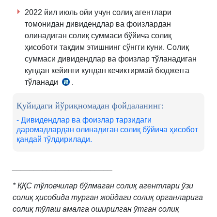
2022 йил июль ойи учун солиқ агентлари
томонидан дивидендлар ва фоизлардан
олинадиган солиқ суммаси бўйича солиқ
ҳисоботи тақдим этишнинг сўнгги куни. Солиқ
суммаси дивидендлар ва фоизлар тўланадиган
кундан кейинги кундан кечиктирмай бюджетга
тўланади
.
СК
345-
Қуйидаги йўриқномадан фойдаланинг:
м.
5–
- Дивидендлар ва фоизлар тарзидаги
даромадлардан олинадиган солиқ бўйича ҳисобот
6-
қандай тўлдирилади.
қ.
_______________________
*
ҚҚС тўловчилар бўлмаган солиқ агентлари ўзи
солиқ ҳисобида турган жойдаги солиқ органларига
солиқ тўлаш амалга оширилган ўтган солиқ