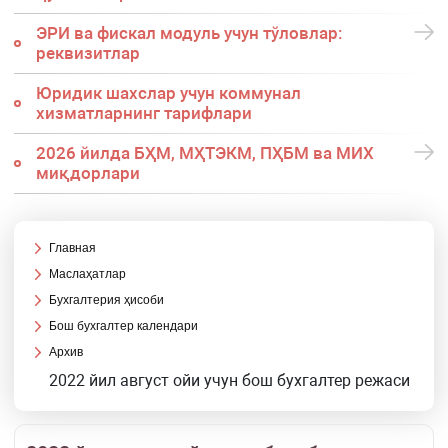
ЭРИ ва фискал модуль учун тўловлар:
реквизитлар
Юридик шахслар учун коммунал
хизматларнинг тарифлари
2026 йилда БҲМ, МҲТЭКМ, ПҲБМ ва МИХ
миқдорлари
Главная
Маслаҳатлар
Бухгалтерия ҳисоби
Бош бухгалтер календари
Архив
2022 йил август ойи учун бош бухгалтер режаси