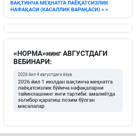
ВАҚТИНЧА МЕҲНАТГА ЛАЁҚАТСИЗЛИК
НАФАҚАСИ (КАСАЛЛИК ВАРАҚАСИ) > >
«НОРМА»нинг АВГУСТДАГИ
ВЕБИНАРИ:
2026 йил 4 августдаги ёзув
2026 йил 1 июлдан вақтинча меҳнатга
лаёқатсизлик бўйича нафақаларни
тайинлашнинг янги тартиби: амалиётда
эътибор қаратиш лозим бўлган
масалалар