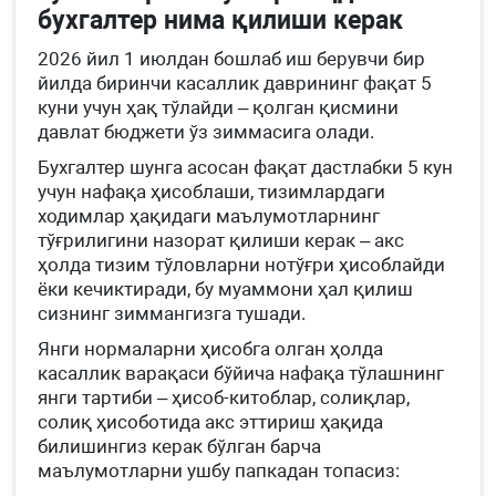
бухгалтер нима қилиши керак
2026 йил 1 июлдан бошлаб иш берувчи бир
йилда биринчи касаллик даврининг фақат 5
куни учун ҳақ тўлайди – қолган қисмини
давлат бюджети ўз зиммасига олади.
Бухгалтер шунга асосан фақат дастлабки 5 кун
учун нафақа ҳисоблаши, тизимлардаги
ходимлар ҳақидаги маълумотларнинг
тўғрилигини назорат қилиши керак – акс
ҳолда тизим тўловларни нотўғри ҳисоблайди
ёки кечиктиради, бу муаммони ҳал қилиш
сизнинг зиммангизга тушади.
Янги нормаларни ҳисобга олган ҳолда
касаллик варақаси бўйича нафақа тўлашнинг
янги тартиби – ҳисоб-китоблар, солиқлар,
солиқ ҳисоботида акс эттириш ҳақида
билишингиз керак бўлган барча
маълумотларни ушбу папкадан топасиз: