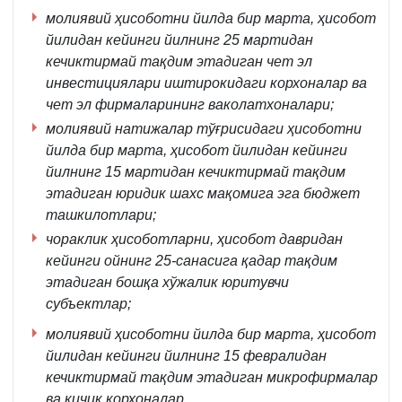
942-
молиявий ҳисоботни йилда бир марта, ҳисобот
сон
йилидан кейинги йилнинг 25 мартидан
билан
кечиктирмай тақдим этадиган чет эл
рўйхатдан
инвестициялари иштирокидаги корхоналар ва
ўтказилган
чет эл фирмаларининг ваколатхоналари;
Низомнинг
молиявий натижалар тўғрисидаги ҳисоботни
1-
йилда бир марта, ҳисобот йилидан кейинги
4-
йилнинг 15 мартидан кечиктирмай тақдим
б.
этадиган юридик шахс мақомига эга бюджет
ташкилотлари;
чораклик
ҳисоботларни, ҳисобот давридан
кейинги ойнинг 25-санасига қадар тақдим
этадиган бошқа хўжалик юритувчи
субъектлар;
молиявий ҳисоботни йилда бир марта, ҳисобот
йилидан кейинги йилнинг 15 февралидан
кечиктирмай тақдим этадиган микрофирмалар
ва кичик корхоналар.