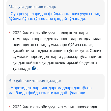
м.
Мавзуга доир тавсиялар:
3-
- Сув ресурсларидан фойдаланганлик учун солиқ
қ.
бўйича бўнак тўловлари қандай тўланади.
2022 йил июль ойи учун солиқ агентлари
томонидан норезидентларнинг даромадларидан
олинадиган солиқ суммалари бўйича солиқ
ҳисоботини тақдим этишнинг сўнгги куни. Солиқ
суммаси норезидентларга даромад тўланадиган
кундан кейинги кундан кечиктирмай бюджетга
тўланади
.
СК
355-
Buxgalter.uz тавсия қилади:
м.
1–
- Норезидентларнинг даромадларидан тўлов
манбаида фойда солиғи қандай тўланади.
2-
қ.
2022 йил июль ойи учун чет эллик шахслардан