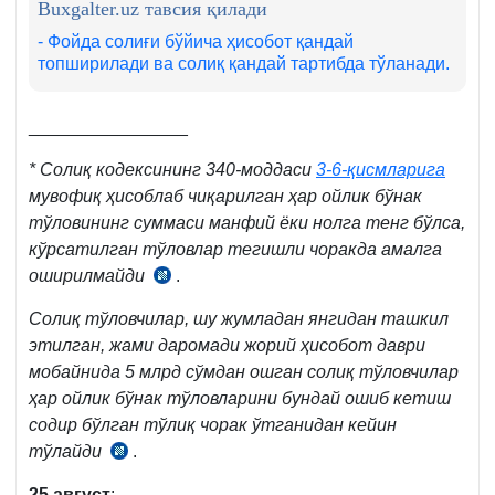
Buxgalter.uz тавсия қилади
м.
- Фойда солиғи бўйича ҳисобот қандай
топширилади ва солиқ қандай тартибда тўланади.
________________
*
Солиқ кодексининг 340-моддаси
3-6-қисмларига
мувофиқ ҳисоблаб чиқарилган ҳар ойлик бўнак
тўловининг суммаси манфий ёки нолга тенг бўлса,
кўрсатилган тўловлар тегишли чоракда амалга
оширилмайди
.
СК
340-
Солиқ тўловчилар, шу жумладан янгидан ташкил
м.
этилган, жами даромади жорий ҳисобот даври
7-
мобайнида 5 млрд сўмдан ошган солиқ тўловчилар
қ.
ҳар ойлик бўнак тўловларини бундай ошиб кетиш
содир бўлган тўлиқ чорак ўтганидан кейин
тўлайди
.
СК
340-
25
август
: