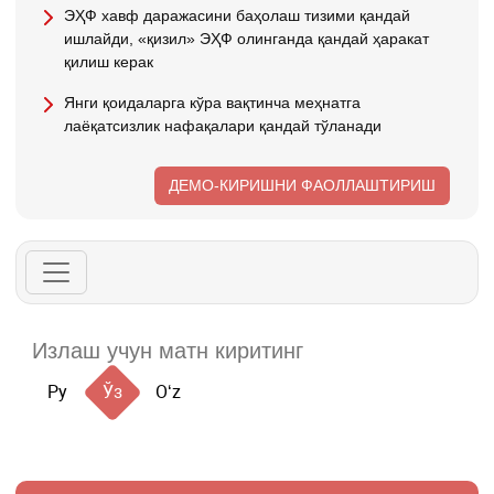
ЭҲФ хавф даражасини баҳолаш тизими қандай
ишлайди, «қизил» ЭҲФ олинганда қандай ҳаракат
қилиш керак
Янги қоидаларга кўра вақтинча меҳнатга
лаёқатсизлик нафақалари қандай тўланади
ДЕМО-КИРИШНИ ФАОЛЛАШТИРИШ
Ру
Ўз
Oʻz