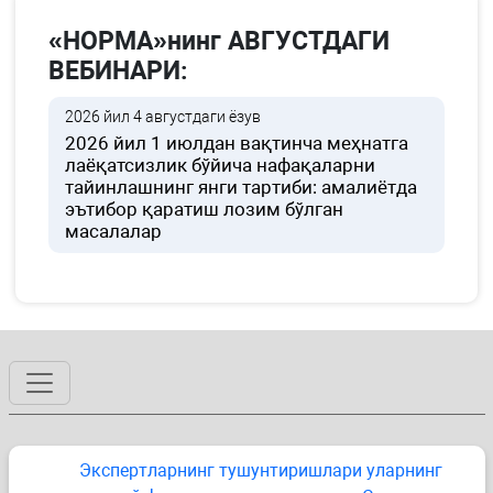
«НОРМА»нинг АВГУСТДАГИ
ВЕБИНАРИ:
2026 йил 4 августдаги ёзув
2026 йил 1 июлдан вақтинча меҳнатга
лаёқатсизлик бўйича нафақаларни
тайинлашнинг янги тартиби: амалиётда
эътибор қаратиш лозим бўлган
масалалар
Экспертларнинг тушунтиришлари уларнинг