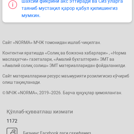
шахсий фикрини акс эттиради ва Сиз уларга
таяниб мустақил қарор қабул қилишингиз
мумкин.
Сайт «NORMA» МЧЖ томонидан ишлаб чиқилган.
Контентни яратишда «Солиқ ва божхона хабарлари» , «Норма
маслаҳатчи» газеталари, «Амалий бухгалтерия» ЭМТ ва
«Амалий солиқ солиш» ЭМТ материалларидан фойдаланилди.
Сайт материалларини ресурс маъмурияти розилигисиз кўчириб
олиш тақиқланади.
© МЧЖ «NORMA», 2019–2026. Барча ҳуқуқлар ҳимояланган.
Қўллаб-қувватлаш хизмати
1172
Бизнинг Facebook даги саҳифамиз