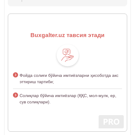
Buxgalter.uz тавсия этади
Фойда солиғи бўйича имтиёзларни ҳисоботда акс
эттириш тартиби;
Солиқлар бўйича имтиёзлар (ҚҚС, мол-мулк, ер,
сув солиқлари).