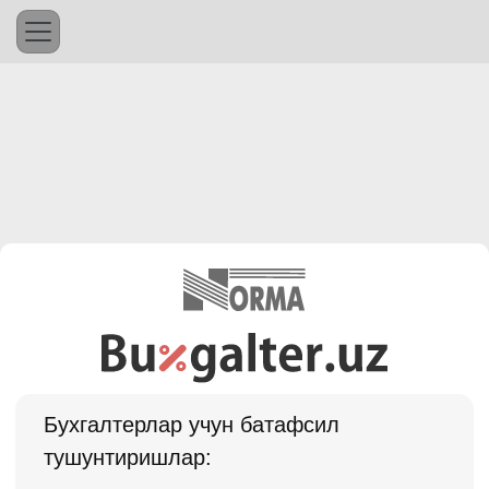
Бухгалтерлар учун батафсил
тушунтиришлар: