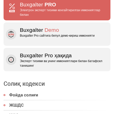
Buxgalter
PRO
Электрон эксперт тизими кенгайтирилган имкониятлар
билан
Buxgalter
Demo
Buxgalter Pro сайтига бепул демо‑кириш имконияти
Buxgalter Pro ҳақида
Эксперт тизими ва унинг имкониятлари билан батафсил
танишинг
Солиқ кодекси
Фойда солиғи
ЖШДС