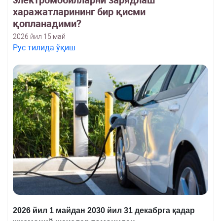
электромобилларни зарядлаш
харажатларининг бир қисми
қопланадими?
2026 йил 15 май
Рус тилида ўқиш
2026 йил 1 майдан 2030 йил 31 декабрга қадар