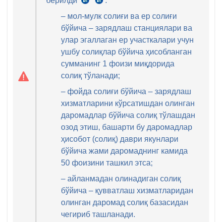
берилди
:
19.12.2022
СК
й.
483-
– мол-мулк солиғи ва ер солиғи
ПҚ-444-
м.
бўйича – зарядлаш станциялари ва
сон,
94-
улар эгаллаган ер участкалари учун
5-
к
ушбу солиқлар бўйича ҳисобланган
б.
сумманинг 1 фоизи миқдорида
солиқ тўланади;
– фойда солиғи бўйича – зарядлаш
хизматларини кўрсатишдан олинган
даромадлар бўйича солиқ тўлашдан
озод этиш, башарти бу даромадлар
ҳисобот (солиқ) даври якунлари
бўйича жами даромаднинг камида
50 фоизини ташкил этса;
– айланмадан олинадиган солиқ
бўйича – қувватлаш хизматларидан
олинган даромад солиқ базасидан
чегириб ташланади.