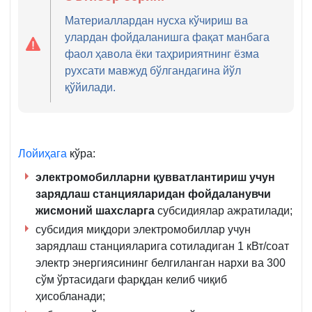
Материаллардан нусха кўчириш ва
улардан фойдаланишга фақат манбага
фаол ҳавола ёки таҳририятнинг ёзма
рухсати мавжуд бўлгандагина йўл
қўйилади.
Лойиҳага
кўра:
электромобилларни қувватлантириш учун
зарядлаш станцияларидан фойдаланувчи
жисмоний шахсларга
субсидиялар ажратилади;
субсидия миқдори электромобиллар учун
зарядлаш станцияларига сотиладиган 1 кВт/соат
электр энергиясининг белгиланган нархи ва 300
сўм ўртасидаги фарқдан келиб чиқиб
ҳисобланади;