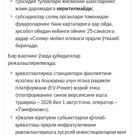
субсидия тўловлари жисмоний шахсларнинг
жами даромадига
киритилмайди;
субсидиялар солиқ органлари томонидан
фуқароларнинг банк карталарига ҳар ойда,
ҳисобот ойидан кейинги ойнинг 25-санасига
қадар «Солиқ» мобил иловаси орқали ўтказиб
берилади.
Бир вақтнинг ўзида қуйидагилар
режалаштирилмоқда:
қувватлантириш станциялари фаолиятини
кузатиш ва бошқариш учун ягона рақамли
платформани (EV-Power) жорий этиш
(платформанинг синов версиясини ишга
тушириш – 2026 йил 1 августгача, оператор –
«Ўзинфоком»);
хўжалик юритувчи субъектларни қўллаб-
қувватлаш орқали инфратузилмани
ривожлантиришга хусусий инвестицияларни кенг