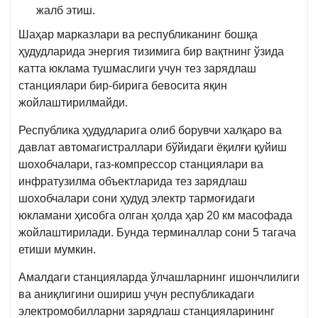
жалб этиш.
Шаҳар марказлари ва республиканинг бошқа
ҳудудларида энергия тизимига бир вақтнинг ўзида
катта юклама тушмаслиги учун тез зарядлаш
станциялари бир-бирига бевосита яқин
жойлаштирилмайди.
Республика ҳудудларига олиб борувчи халқаро ва
давлат автомагистраллари бўйидаги ёқилғи қуйиш
шохобчалари, газ-компрессор станциялари ва
инфратузилма объектларида тез зарядлаш
шохобчалари сони ҳудуд электр тармоғидаги
юкламани ҳисобга олган ҳолда ҳар 20 км масофада
жойлаштирилади. Бунда терминаллар сони 5 тагача
етиши мумкин.
Амалдаги станцияларда ўлчашларнинг ишончлилиги
ва аниқлигини ошириш учун республикадаги
электромобилларни зарядлаш станцияларининг