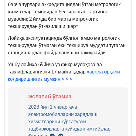
барча турлари аккредитациядан ўтган метрологик
хизматлар томонидан белгиланган тартибга
мувофиқ 2 йилда бир марта метрологик
текширувдан ўтказилиши шарт.
Лойиҳа эксплуатацияда бўлган, аммо метрологик
текширувдан ўтмаган ёки текширув муддати тугаган
станциялардан фойдаланишни тақиқлайди.
Ушбу лойиҳа бўйича ўз фикр-мулоҳаза ва
таклифларингизни 17 майга қадар
ҳавола орқали
қолдиришингиз мумкин > > >
Эслатиб ўтамиз
2028 йил 1 январгача
электромобилларни зарядлаш
хизматларини кўрсатувчи
тадбиркорларга қуйидаги имтиёзлар