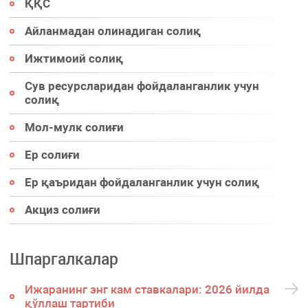
ҚҚС
Айланмадан олинадиган солиқ
Ижтимоий солиқ
Сув ресурсларидан фойдаланганлик учун
солиқ
Мол-мулк солиғи
Ер солиғи
Ер қаъридан фойдаланганлик учун солиқ
Акциз солиғи
Шпаргалкалар
Ижаранинг энг кам ставкалари: 2026 йилда
қўллаш тартиби