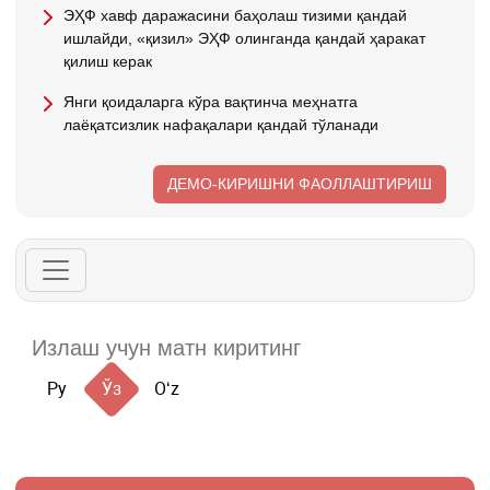
ЭҲФ хавф даражасини баҳолаш тизими қандай
ишлайди, «қизил» ЭҲФ олинганда қандай ҳаракат
қилиш керак
Янги қоидаларга кўра вақтинча меҳнатга
лаёқатсизлик нафақалари қандай тўланади
ДЕМО-КИРИШНИ ФАОЛЛАШТИРИШ
Ру
Ўз
Oʻz