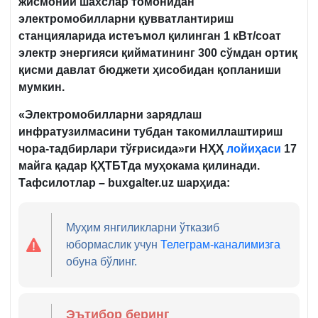
жисмоний шахслар томонидан
электромобилларни қувватлантириш
станцияларида истеъмол қилинган 1 кВт/соат
электр энергияси қийматининг 300 сўмдан ортиқ
қисми давлат бюджети ҳисобидан қопланиши
мумкин.
«Электромобилларни зарядлаш
инфратузилмасини тубдан такомиллаштириш
чора-тадбирлари тўғрисида»ги НҲҲ
лойиҳаси
17
майга қадар ҚҲТБТда муҳокама қилинади.
Тафсилотлар
– buxgalter.uz шарҳида:
Муҳим янгиликларни ўтказиб
юбормаслик учун
Телеграм-каналимизга
обуна бўлинг.
Эътибор беринг