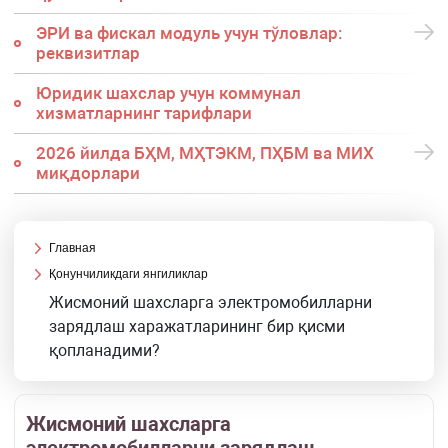
ЭРИ ва фискал модуль учун тўловлар:
реквизитлар
Юридик шахслар учун коммунал
хизматларнинг тарифлари
2026 йилда БҲМ, МҲТЭКМ, ПҲБМ ва МИХ
миқдорлари
Главная
Қонунчиликдаги янгиликлар
Жисмоний шахсларга электромобилларни
зарядлаш харажатларининг бир қисми
қопланадими?
Жисмоний шахсларга