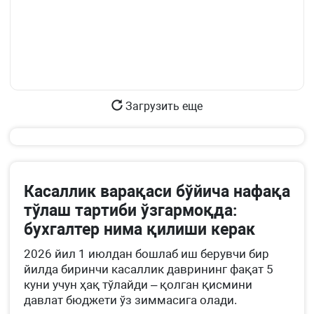
Загрузить еще
Касаллик варақаси бўйича нафақа
тўлаш тартиби ўзгармоқда:
бухгалтер нима қилиши керак
2026 йил 1 июлдан бошлаб иш берувчи бир
йилда биринчи касаллик даврининг фақат 5
куни учун ҳақ тўлайди – қолган қисмини
давлат бюджети ўз зиммасига олади.