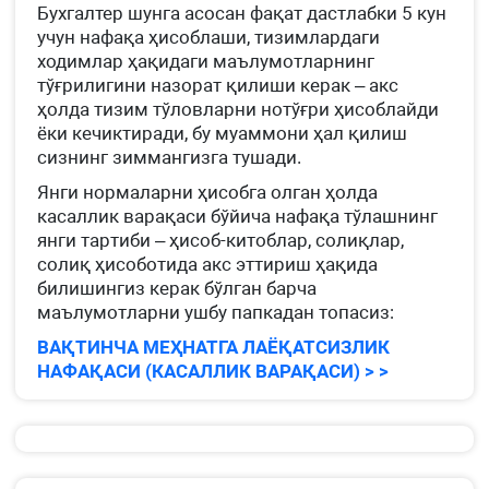
Бухгалтер шунга асосан фақат дастлабки 5 кун
учун нафақа ҳисоблаши, тизимлардаги
ходимлар ҳақидаги маълумотларнинг
тўғрилигини назорат қилиши керак – акс
ҳолда тизим тўловларни нотўғри ҳисоблайди
ёки кечиктиради, бу муаммони ҳал қилиш
сизнинг зиммангизга тушади.
Янги нормаларни ҳисобга олган ҳолда
касаллик варақаси бўйича нафақа тўлашнинг
янги тартиби – ҳисоб-китоблар, солиқлар,
солиқ ҳисоботида акс эттириш ҳақида
билишингиз керак бўлган барча
маълумотларни ушбу папкадан топасиз:
ВАҚТИНЧА МЕҲНАТГА ЛАЁҚАТСИЗЛИК
НАФАҚАСИ (КАСАЛЛИК ВАРАҚАСИ) > >