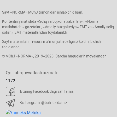
Sayt «NORMA» MChJ tomonidan ishlab chiqilgan.
Kontentni yaratishda «Soliq va bojхona хabarlari» , «Norma
maslahatchi» gazetalari, «Amaliy buхgalteriya» EMT va «Amaliy soliq
solish» EMT materiallaridan foydalanildi.
Sayt materiallarini resurs ma’muriyati roziligisiz koʻchirib olish
taqiqlanadi.
© MChJ «NORMA», 2019–2026. Barcha huquqlar himoyalangan.
Qoʻllab-quvvatlash хizmati
1172
Bizning Facebook dagi sahifamiz
Biz telegram: @buh_uz damiz