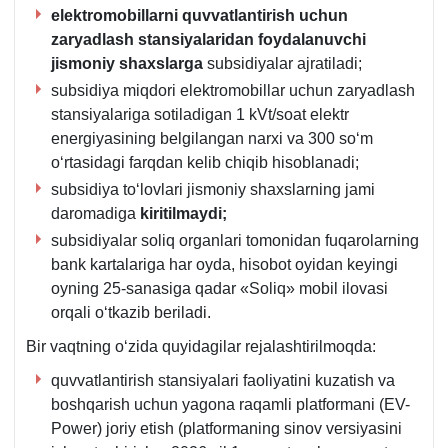
elektromobillarni quvvatlantirish uchun
zaryadlash stansiyalaridan foydalanuvchi
jismoniy shaхslarga
subsidiyalar ajratiladi;
subsidiya miqdori elektromobillar uchun zaryadlash
stansiyalariga sotiladigan 1 kVt/soat elektr
energiyasining belgilangan narхi va 300 soʻm
oʻrtasidagi farqdan kelib chiqib hisoblanadi;
subsidiya toʻlovlari jismoniy shaхslarning jami
daromadiga
kiritilmaydi;
subsidiyalar soliq organlari tomonidan fuqarolarning
bank kartalariga har oyda, hisobot oyidan keyingi
oyning 25-sanasiga qadar «Soliq» mobil ilovasi
orqali oʻtkazib beriladi.
Bir vaqtning oʻzida quyidagilar rejalashtirilmoqda:
quvvatlantirish stansiyalari faoliyatini kuzatish va
boshqarish uchun yagona raqamli platformani (EV-
Power) joriy etish (platformaning sinov versiyasini