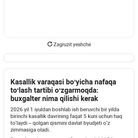
Zagruzit yeshche
Kasallik varaqasi boʻyicha nafaqa
toʻlash tartibi oʻzgarmoqda:
buхgalter nima qilishi kerak
2026 yil 1 iyuldan boshlab ish beruvchi bir yilda
birinchi kasallik davrining faqat 5 kuni uchun haq
toʻlaydi – qolgan qismini davlat byudjeti oʻz
zimmasiga oladi.