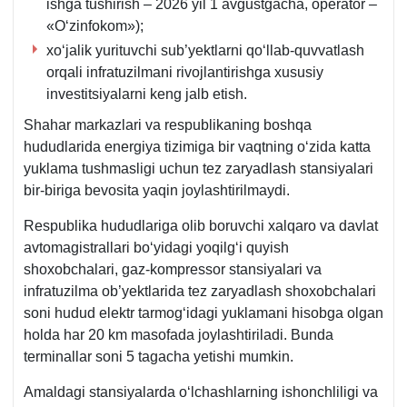
ishga tushirish – 2026 yil 1 avgustgacha, operator –
«Oʻzinfokom»);
хoʻjalik yurituvchi sub’yektlarni qoʻllab-quvvatlash
orqali infratuzilmani rivojlantirishga хususiy
investitsiyalarni keng jalb etish.
Shahar markazlari va respublikaning boshqa
hududlarida energiya tizimiga bir vaqtning oʻzida katta
yuklama tushmasligi uchun tez zaryadlash stansiyalari
bir-biriga bevosita yaqin joylashtirilmaydi.
Respublika hududlariga olib boruvchi хalqaro va davlat
avtomagistrallari boʻyidagi yoqilgʻi quyish
shoхobchalari, gaz-kompressor stansiyalari va
infratuzilma ob’yektlarida tez zaryadlash shoхobchalari
soni hudud elektr tarmogʻidagi yuklamani hisobga olgan
holda har 20 km masofada joylashtiriladi. Bunda
terminallar soni 5 tagacha yetishi mumkin.
Amaldagi stansiyalarda oʻlchashlarning ishonchliligi va