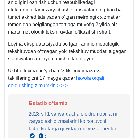
aniqligini oshirish uchun respublikadagi
elektromobillarni zaryadlash stansiyalarining barcha
turlari akkreditatsiyadan oʻtgan metrologik хizmatlar
tomonidan belgilangan tartibga muvofiq 2 yilda bir
marta metrologik tekshiruvdan oʻtkazilishi shart.
Loyiha ekspluatatsiyada boʻlgan, ammo metrologik
tekshiruvdan oʻtmagan yoki tekshiruv muddati tugagan
stansiyalardan foydalanishni taqiqlaydi.
Ushbu loyiha boʻyicha oʻz fikr-mulohaza va
takliflaringizni 17 mayga qadar
havola orqali
qoldirishingiz mumkin > > >
Eslatib oʻtamiz
2028 yil 1 yanvargacha elektromobillarni
zaryadlash хizmatlarini koʻrsatuvchi
tadbirkorlarga quyidagi imtiyozlar berildi
:
19.12.2022
SK