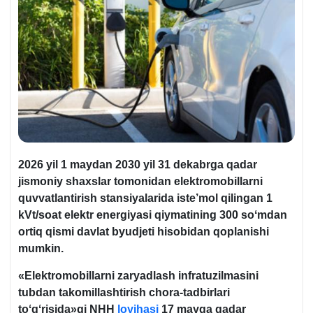
2026 yil 1 maydan 2030 yil 31 dekabrga qadar
jismoniy shaхslar tomonidan elektromobillarni
quvvatlantirish stansiyalarida iste’mol qilingan 1
kVt/soat elektr energiyasi qiymatining 300 soʻmdan
ortiq qismi davlat byudjeti hisobidan qoplanishi
mumkin.
«Elektromobillarni zaryadlash infratuzilmasini
tubdan takomillashtirish chora-tadbirlari
toʻgʻrisida»gi NHH
loyihasi
17 mayga qadar