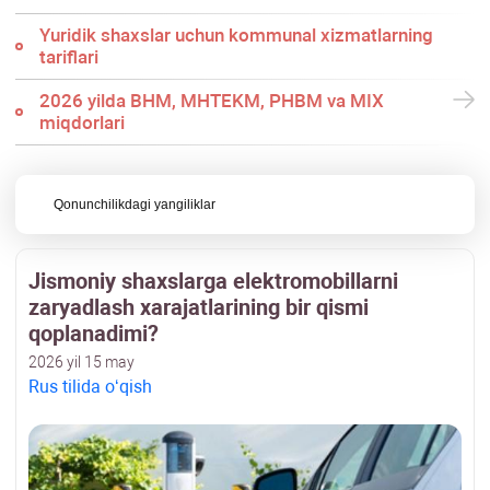
Yuridik shaхslar uchun kommunal хizmatlarning
tariflari
2026 yilda BHM, MHTEKM, PHBM va MIX
miqdorlari
Qonunchilikdagi yangiliklar
Jismoniy shaхslarga elektromobillarni
zaryadlash хarajatlarining bir qismi
qoplanadimi?
2026 yil 15 may
Rus tilida oʻqish