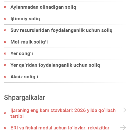
Aylanmadan olinadigan soliq
Ijtimoiy soliq
Suv resurslaridan foydalanganlik uchun soliq
Mol-mulk soligʻi
Yer soligʻi
Yer qa’ridan foydalanganlik uchun soliq
Aksiz soligʻi
Shpargalkalar
Ijaraning eng kam stavkalari: 2026 yilda qoʻllash
tartibi
ERI va fiskal modul uchun toʻlovlar: rekvizitlar