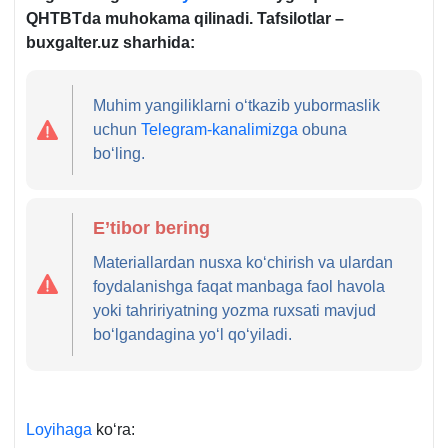
QHTBTda muhokama qilinadi. Tafsilotlar
–
buxgalter.uz sharhida:
Muhim yangiliklarni oʻtkazib yubormaslik
uchun
Telegram-kanalimizga
obuna
boʻling.
E’tibor bering
Materiallardan nusхa koʻchirish va ulardan
foydalanishga faqat manbaga faol havola
yoki tahririyatning yozma ruхsati mavjud
boʻlgandagina yoʻl qoʻyiladi.
Loyihaga
koʻra: