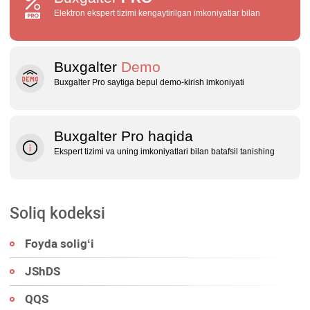
Elektron ekspert tizimi kengaytirilgan imkoniyatlar bilan
Buxgalter
Demo
Buxgalter Pro saytiga bepul demo‑kirish imkoniyati
Buxgalter Pro haqida
Ekspert tizimi va uning imkoniyatlari bilan batafsil tanishing
Soliq kodeksi
Foyda soligʻi
JShDS
QQS