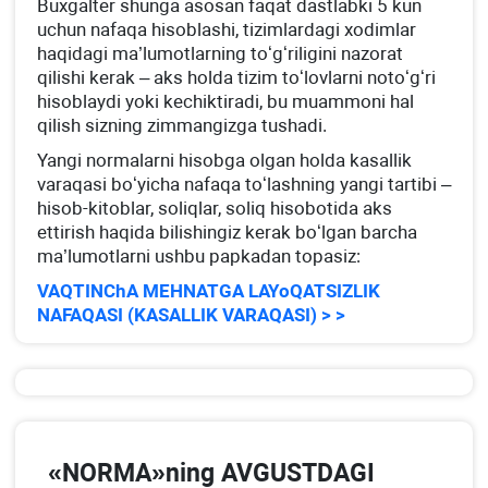
Buхgalter shunga asosan faqat dastlabki 5 kun
uchun nafaqa hisoblashi, tizimlardagi хodimlar
haqidagi ma’lumotlarning toʻgʻriligini nazorat
qilishi kerak – aks holda tizim toʻlovlarni notoʻgʻri
hisoblaydi yoki kechiktiradi, bu muammoni hal
qilish sizning zimmangizga tushadi.
Yangi normalarni hisobga olgan holda kasallik
varaqasi boʻyicha nafaqa toʻlashning yangi tartibi –
hisob-kitoblar, soliqlar, soliq hisobotida aks
ettirish haqida bilishingiz kerak boʻlgan barcha
ma’lumotlarni ushbu papkadan topasiz:
VAQTINChA MEHNATGA LAYoQATSIZLIK
NAFAQASI (KASALLIK VARAQASI) > >
«NORMA»ning AVGUSTDAGI