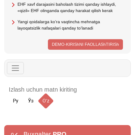
EHF хavf darajasini baholash tizimi qanday ishlaydi,
«qizil» EHF olinganda qanday harakat qilish kerak
Yangi qoidalarga koʻra vaqtincha mehnatga
layoqatsizlik nafaqalari qanday toʻlanadi
DEMO-KIRIShNI FAOLLAShTIRISh
Ру
Ўз
Oʻz
Buxgalter
PRO