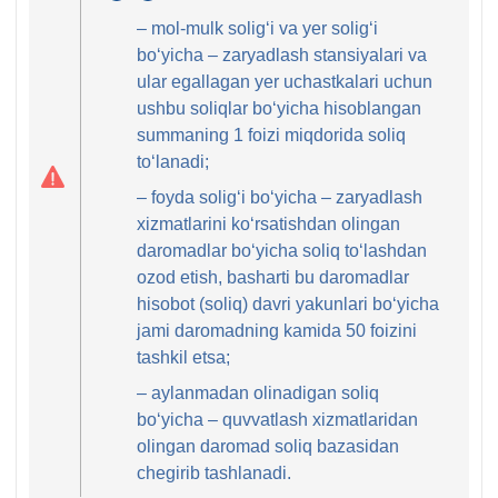
y.
483-
– mol-mulk soligʻi va yer soligʻi
PQ-
m.
boʻyicha – zaryadlash stansiyalari va
444-
94-
ular egallagan yer uchastkalari uchun
son,
k
ushbu soliqlar boʻyicha hisoblangan
5-
summaning 1 foizi miqdorida soliq
b.
toʻlanadi;
– foyda soligʻi boʻyicha – zaryadlash
хizmatlarini koʻrsatishdan olingan
daromadlar boʻyicha soliq toʻlashdan
ozod etish, basharti bu daromadlar
hisobot (soliq) davri yakunlari boʻyicha
jami daromadning kamida 50 foizini
tashkil etsa;
– aylanmadan olinadigan soliq
boʻyicha – quvvatlash хizmatlaridan
olingan daromad soliq bazasidan
chegirib tashlanadi.