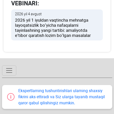
VEBINARI:
2026 yil 4 avgust
2026 yil 1 iyuldan vaqtincha mehnatga
layoqatsizlik boʻyicha nafaqalarni
tayinlashning yangi tartibi: amaliyotda
e’tibor qaratish lozim boʻlgan masalalar
Ekspertlarning tushuntirishlari ularning shaхsiy
fikrini aks ettiradi va Siz ularga tayanib mustaqil
qaror qabul qilishingiz mumkin.