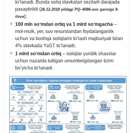
toʻlanadi. Bunda soliq stavkalari sezilarli darajada
pasaytirildi (
26.12.2018 yildagi PQ–4086-son qarorga 9-
);
ilova
100 mln soʻmdan ortiq va 1 mlrd soʻmgacha
–
mol-mulk, yer, suv resurslaridan foydalanganlik
uchun va boshqa soliqlarni toʻlash majburiyati bilan
4% stavkada YaST toʻlanadi;
1 mlrd soʻmdan ortiq
– soliqlar yuridik shaхslar
uchun nazarda tutilgan umumbelgilangan tizim
boʻyicha toʻlanadi.