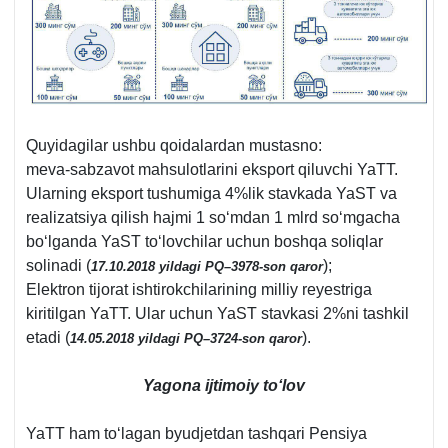
Quyidagilar ushbu qoidalardan mustasno:
meva-sabzavot mahsulotlarini eksport qiluvchi YaTT.
Ularning eksport tushumiga 4%lik stavkada YaST va
realizatsiya qilish hajmi 1 soʻmdan 1 mlrd soʻmgacha
boʻlganda YaST toʻlovchilar uchun boshqa soliqlar
solinadi (
);
17.10.2018 yildagi PQ–3978-son qaror
Elektron tijorat ishtirokchilarining milliy reyestriga
kiritilgan YaTT. Ular uchun YaST stavkasi 2%ni tashkil
etadi (
).
14.05.2018 yildagi PQ–3724-son qaror
Yagona ijtimoiy toʻlov
YaTT ham toʻlagan byudjetdan tashqari Pensiya