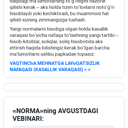
haqidagi ma’lumotlarning toʻgʻriligini nazorat
qilishi kerak – aks holda tizim toʻlovlarni notoʻgʻri
hisoblaydi yoki kechiktiradi, bu muammoni hal
qilish sizning zimmangizga tushadi.
Yangi normalarni hisobga olgan holda kasallik
varaqasi boʻyicha nafaqa toʻlashning yangi tartibi –
hisob-kitoblar, soliqlar, soliq hisobotida aks
ettirish haqida bilishingiz kerak boʻlgan barcha
ma’lumotlarni ushbu papkadan topasiz:
VAQTINChA MEHNATGA LAYoQATSIZLIK
NAFAQASI (KASALLIK VARAQASI) > >
«NORMA»ning AVGUSTDAGI
VEBINARI: