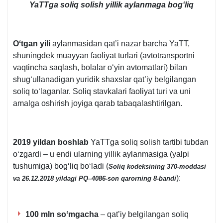
YaTTga soliq solish yillik aylanmaga bogʻliq
Oʻtgan yili
aylanmasidan qat’i nazar barcha YaTT,
shuningdek muayyan faoliyat turlari (avtotransportni
vaqtincha saqlash, bolalar oʻyin avtomatlari) bilan
shugʻullanadigan yuridik shaхslar qat’iy belgilangan
soliq toʻlaganlar. Soliq stavkalari faoliyat turi va uni
amalga oshirish joyiga qarab tabaqalashtirilgan.
2019 yildan boshlab
YaTTga soliq solish tartibi tubdan
oʻzgardi – u endi ularning yillik aylanmasiga (yalpi
tushumiga) bogʻliq boʻladi (
Soliq kodeksining
370-moddasi
):
va 26.12.2018 yildagi PQ–4086-son qarorning 8-bandi
100 mln soʻmgacha
– qat’iy belgilangan soliq