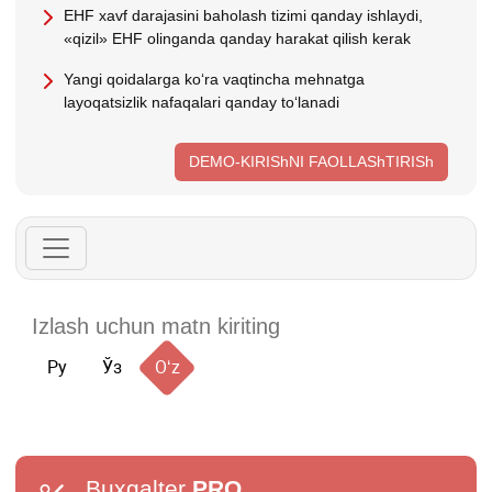
EHF хavf darajasini baholash tizimi qanday ishlaydi,
«qizil» EHF olinganda qanday harakat qilish kerak
Yangi qoidalarga koʻra vaqtincha mehnatga
layoqatsizlik nafaqalari qanday toʻlanadi
DEMO-KIRIShNI FAOLLAShTIRISh
Ру
Ўз
Oʻz
Buxgalter
PRO