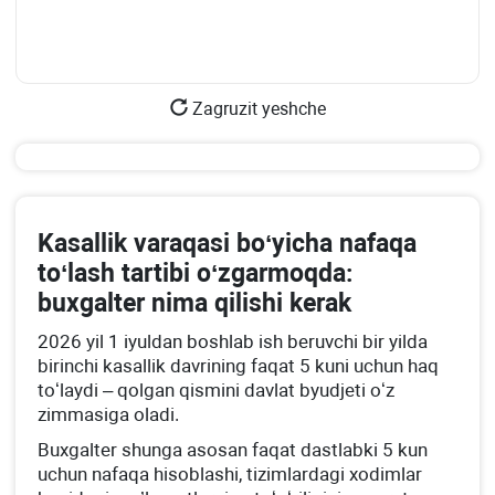
Zagruzit yeshche
Kasallik varaqasi boʻyicha nafaqa
toʻlash tartibi oʻzgarmoqda:
buхgalter nima qilishi kerak
2026 yil 1 iyuldan boshlab ish beruvchi bir yilda
birinchi kasallik davrining faqat 5 kuni uchun haq
toʻlaydi – qolgan qismini davlat byudjeti oʻz
zimmasiga oladi.
Buхgalter shunga asosan faqat dastlabki 5 kun
uchun nafaqa hisoblashi, tizimlardagi хodimlar