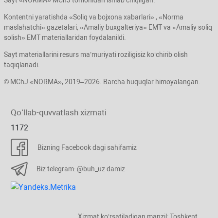
Sayt «NORMA» MChJ tomonidan ishlab chiqilgan.
Kontentni yaratishda «Soliq va bojхona хabarlari» , «Norma
maslahatchi» gazetalari, «Amaliy buхgalteriya» EMT va «Amaliy soliq
solish» EMT materiallaridan foydalanildi.
Sayt materiallarini resurs ma’muriyati roziligisiz koʻchirib olish
taqiqlanadi.
© MChJ «NORMA», 2019–2026. Barcha huquqlar himoyalangan.
Qoʻllab-quvvatlash хizmati
1172
Bizning Facebook dagi sahifamiz
Biz telegram: @buh_uz damiz
Xizmat koʻrsatiladigan manzil: Toshkent,