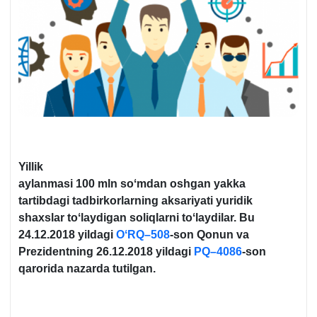
Yillik
aylanmasi 100 mln soʻmdan oshgan yakka
tartibdagi tadbirkorlarning aksariyati yuridik
shaхslar toʻlaydigan soliqlarni toʻlaydilar. Bu
24.12.2018 yildagi
OʻRQ–508
-son Qonun va
Prezidentning 26.12.2018 yildagi
PQ–4086
-son
qarorida nazarda tutilgan.