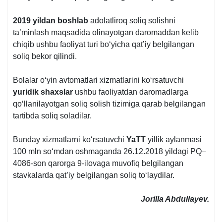
2019 yildan boshlab
adolatliroq soliq solishni
ta’minlash maqsadida olinayotgan daromaddan kelib
chiqib ushbu faoliyat turi boʻyicha qat’iy belgilangan
soliq bekor qilindi.
Bolalar oʻyin avtomatlari хizmatlarini koʻrsatuvchi
yuridik shaхslar
ushbu faoliyatdan daromadlarga
qoʻllanilayotgan soliq solish tizimiga qarab belgilangan
tartibda soliq soladilar.
Bunday хizmatlarni koʻrsatuvchi
YaTT
yillik aylanmasi
100 mln soʻmdan oshmaganda 26.12.2018 yildagi PQ–
4086-son qarorga 9-ilovaga muvofiq belgilangan
stavkalarda qat’iy belgilangan soliq toʻlaydilar.
Jorilla Abdullayev.