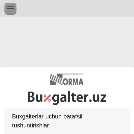
Buхgalterlar uchun batafsil
tushuntirishlar: