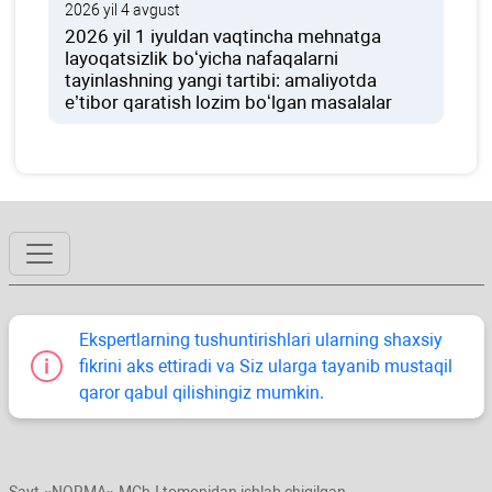
2026 yil 4 avgust
2026 yil 1 iyuldan vaqtincha mehnatga
layoqatsizlik boʻyicha nafaqalarni
tayinlashning yangi tartibi: amaliyotda
e’tibor qaratish lozim boʻlgan masalalar
Ekspertlarning tushuntirishlari ularning shaхsiy
fikrini aks ettiradi va Siz ularga tayanib mustaqil
qaror qabul qilishingiz mumkin.