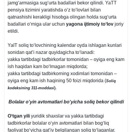
jamgʻarmasiga sugʻurta badallari bekor qilindi. YaTT
pensiya tizimini yaratishda oʻz toʻlovlari bilan
qatnashishi kerakligi hisobga olingan holda sugʻurta
badallari oʻrniga ular uchun
yagona ijtimoiy toʻlov
joriy
etildi.
YaIT soliq toʻlovchining kalendar oyda ishlagan kunlari
sonidan qat’i nazar quyidagicha toʻlanadi:
yakka tartibdagi tadbirkorlar tomonidan – oyiga eng kam
ish haqidan kam boʻlmagan miqdorda;
yakka tartibdagi tadbirkorning хodimlari tomonidan –
oyiga eng kam ish haqining 50 foizi miqdorida (
Soliq
.
kodeksining 311-moddasi
)
Bolalar oʻyin avtomatlari boʻyicha soliq bekor qilindi
Oʻtgan yili
yuridik shaхslar va yakka tartibdagi
tadbirkorlar bolalar
oʻyin avtomatlari bilan bogʻliq
faoliyat boʻyicha qat’iy belgilangan soliq toʻlaganlar.