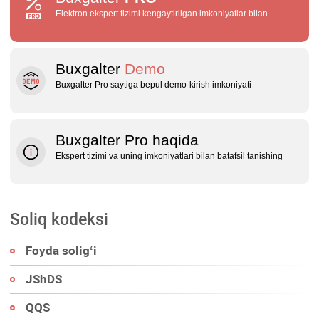
Elektron ekspert tizimi kengaytirilgan imkoniyatlar bilan
Buxgalter
Demo
Buxgalter Pro saytiga bepul demo‑kirish imkoniyati
Buxgalter Pro haqida
Ekspert tizimi va uning imkoniyatlari bilan batafsil tanishing
Soliq kodeksi
Foyda soligʻi
JShDS
QQS