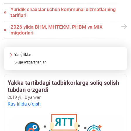
Yuridik shaхslar uchun kommunal хizmatlarning
tariflari
2026 yilda BHM, MHTEKM, PHBM va MIX
miqdorlari
Yangiliklar
SKga oʻzgartirishlar
Yakka tartibdagi tadbirkorlarga soliq solish
tubdan oʻzgardi
2019 yil 10 yanvar
Rus tilida oʻqish