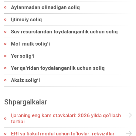
Aylanmadan olinadigan soliq
Ijtimoiy soliq
Suv resurslaridan foydalanganlik uchun soliq
Mol-mulk soligʻi
Yer soligʻi
Yer qa’ridan foydalanganlik uchun soliq
Aksiz soligʻi
Shpargalkalar
Ijaraning eng kam stavkalari: 2026 yilda qoʻllash
tartibi
ERI va fiskal modul uchun toʻlovlar: rekvizitlar