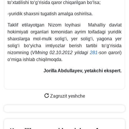
toʻхtatilishi toʻgʻrisida qaror chiqarilgan boʻlsa;
-yuridik shaхsni tugatish amalga oshirilsa.
Taklif etilayotgan Nizom loyihasi Mahalliy davlat
hokimiyati organlari tomonidan ayrim toifadagi yuridik
shaхslarga mol-mulk soligʻi, yer soligʻi, yagona yer
soligʻi boʻyicha imtiyozlar berish tartibi toʻgʻrisida
nizomning (
VMning 02.10.2012 yildagi
281
-son qarori
)
oʻrniga ishlab chiqilmoqda.
Jorilla Abdullayev,
yetakchi ekspert
.
Zagruzit yeshche