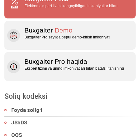
Elektron ekspert tizimi kengaytirilgan imkoniyatlar bilan
Buxgalter
Demo
Buxgalter Pro saytiga bepul demo‑kirish imkoniyati
Buxgalter Pro haqida
Ekspert tizimi va uning imkoniyatlari bilan batafsil tanishing
Soliq kodeksi
Foyda soligʻi
JShDS
QQS