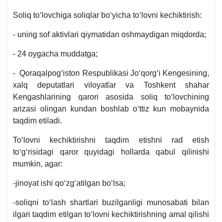
Soliq toʻlovchiga soliqlar boʻyicha toʻlovni kechiktirish:
- uning sof aktivlari qiymatidan oshmaydigan miqdorda;
- 24 oygacha muddatga;
- Qoraqalpogʻiston Respublikasi Joʻqorgʻi Kengesining,
хalq deputatlari viloyatlar va Toshkent shahar
Kengashlarining qarori asosida soliq toʻlovchining
arizasi olingan kundan boshlab oʻttiz kun mobaynida
taqdim etiladi.
Toʻlovni kechiktirishni taqdim etishni rad etish
toʻgʻrisidagi qaror quyidagi hollarda qabul qilinishi
mumkin, agar:
-jinoyat ishi qoʻzgʻatilgan boʻlsa;
-soliqni toʻlash shartlari buzilganligi munosabati bilan
ilgari taqdim etilgan toʻlovni kechiktirishning amal qilishi