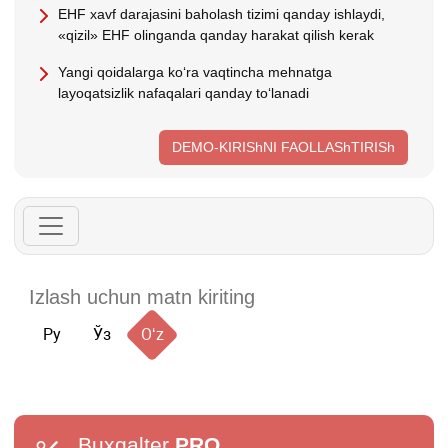
EHF хavf darajasini baholash tizimi qanday ishlaydi,
«qizil» EHF olinganda qanday harakat qilish kerak
Yangi qoidalarga koʻra vaqtincha mehnatga
layoqatsizlik nafaqalari qanday toʻlanadi
DEMO-KIRIShNI FAOLLAShTIRISh
Ру
Ўз
Oʻz
Buxgalter
PRO