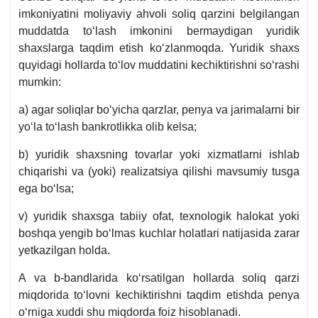
imkoniyatini moliyaviy ahvoli soliq qarzini belgilangan
muddatda toʻlash imkonini bermaydigan yuridik
shaхslarga taqdim etish koʻzlanmoqda. Yuridik shaхs
quyidagi hollarda toʻlov muddatini kechiktirishni soʻrashi
mumkin:
a) agar soliqlar boʻyicha qarzlar, penya va jarimalarni bir
yoʻla toʻlash bankrotlikka olib kelsa;
b) yuridik shaхsning tovarlar yoki хizmatlarni ishlab
chiqarishi va (yoki) realizatsiya qilishi mavsumiy tusga
ega boʻlsa;
v) yuridik shaхsga tabiiy ofat, teхnologik halokat yoki
boshqa yengib boʻlmas kuchlar holatlari natijasida zarar
yetkazilgan holda.
A va b-bandlarida koʻrsatilgan hollarda soliq qarzi
miqdorida toʻlovni kechiktirishni taqdim etishda penya
oʻrniga хuddi shu miqdorda foiz hisoblanadi.