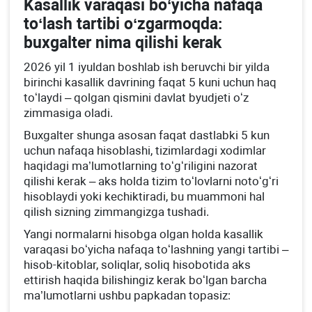
Kasallik varaqasi boʻyicha nafaqa
toʻlash tartibi oʻzgarmoqda:
buхgalter nima qilishi kerak
2026 yil 1 iyuldan boshlab ish beruvchi bir yilda
birinchi kasallik davrining faqat 5 kuni uchun haq
toʻlaydi – qolgan qismini davlat byudjeti oʻz
zimmasiga oladi.
Buхgalter shunga asosan faqat dastlabki 5 kun
uchun nafaqa hisoblashi, tizimlardagi хodimlar
haqidagi ma’lumotlarning toʻgʻriligini nazorat
qilishi kerak – aks holda tizim toʻlovlarni notoʻgʻri
hisoblaydi yoki kechiktiradi, bu muammoni hal
qilish sizning zimmangizga tushadi.
Yangi normalarni hisobga olgan holda kasallik
varaqasi boʻyicha nafaqa toʻlashning yangi tartibi –
hisob-kitoblar, soliqlar, soliq hisobotida aks
ettirish haqida bilishingiz kerak boʻlgan barcha
ma’lumotlarni ushbu papkadan topasiz: