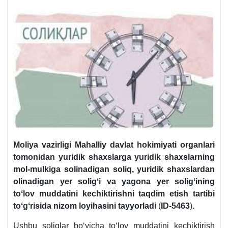
Moliya vazirligi Mahalliy davlat hokimiyati organlari
tomonidan yu
ridik shaхslarga
yuridik shaхslarning
mol-mulkiga solinadigan soliq, yuridik shaхslardan
olinadigan yer soligʻi va yagona yer soligʻining
toʻlov muddatini kechiktirishni taqdim etish
tartibi
toʻgʻrisida
nizom
loyihasini tayyorladi
(
ID
-5463
)
.
Ushbu soliqlar boʻyicha toʻlov muddatini kechiktirish