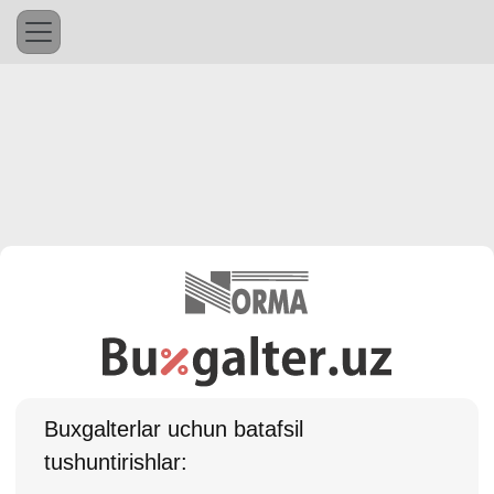
Buхgalterlar uchun batafsil
tushuntirishlar: