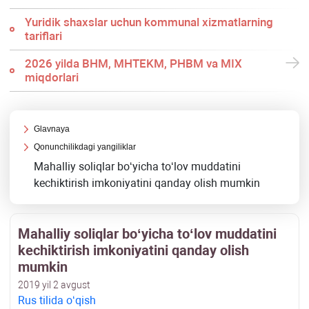
Yuridik shaхslar uchun kommunal хizmatlarning
tariflari
2026 yilda BHM, MHTEKM, PHBM va MIX
miqdorlari
Glavnaya
Qonunchilikdagi yangiliklar
Mahalliy soliqlar boʻyicha toʻlov muddatini
kechiktirish imkoniyatini qanday olish mumkin
Mahalliy soliqlar boʻyicha toʻlov muddatini
kechiktirish imkoniyatini qanday olish
mumkin
2019 yil 2 avgust
Rus tilida oʻqish