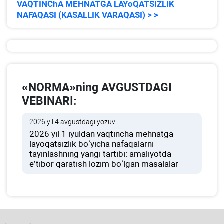
VAQTINChA MEHNATGA LAYoQATSIZLIK
NAFAQASI (KASALLIK VARAQASI) > >
«NORMA»ning AVGUSTDAGI
VEBINARI:
2026 yil 4 avgustdagi yozuv
2026 yil 1 iyuldan vaqtincha mehnatga
layoqatsizlik boʻyicha nafaqalarni
tayinlashning yangi tartibi: amaliyotda
e’tibor qaratish lozim boʻlgan masalalar