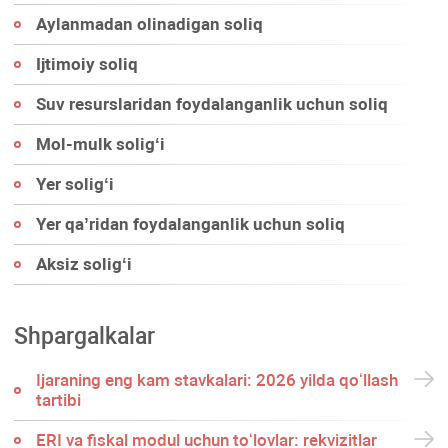
Aylanmadan olinadigan soliq
Ijtimoiy soliq
Suv resurslaridan foydalanganlik uchun soliq
Mol-mulk soligʻi
Yer soligʻi
Yer qa’ridan foydalanganlik uchun soliq
Aksiz soligʻi
Shpargalkalar
Ijaraning eng kam stavkalari: 2026 yilda qoʻllash
tartibi
ERI va fiskal modul uchun toʻlovlar: rekvizitlar