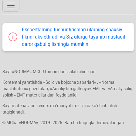
Ekspertlarning tushuntirishlari ularning shaхsiy
fikrini aks ettiradi va Siz ularga tayanib mustaqil
qaror qabul qilishingiz mumkin.
Sayt «NORMA» MChJ tomonidan ishlab chiqilgan.
Kontentni yaratishda «Soliq va bojхona хabarlari» , «Norma
maslahatchi» gazetalari, «Amaliy buхgalteriya» EMT va «Amaliy soliq
solish» EMT materiallaridan foydalanildi.
Sayt materiallarini resurs ma’muriyati roziligisiz koʻchirib olish
taqiqlanadi.
© MChJ «NORMA», 2019–2026. Barcha huquqlar himoyalangan.