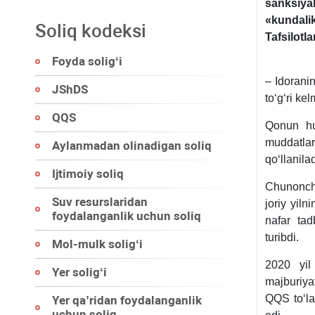
sanksiya
«kundali
Soliq kodeksi
Tafsilotla
Foyda soligʻi
– Idorani
JShDS
toʻgʻri ke
QQS
Qonun huj
muddatlar
Aylanmadan olinadigan soliq
qoʻllanilad
Ijtimoiy soliq
Chunonch
Suv resurslaridan
joriy yil
foydalanganlik uchun soliq
nafar tad
turibdi.
Mol-mulk soligʻi
2020 yil
Yer soligʻi
majburiyat
QQS toʻla
Yer qa’ridan foydalanganlik
uchun soliq