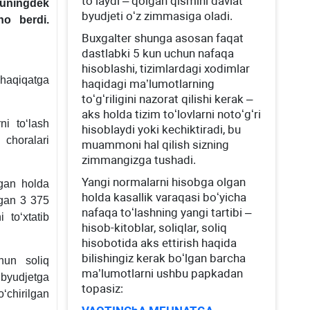
toʻlaydi – qolgan qismini davlat
huningdek
byudjeti oʻz zimmasiga oladi.
ho berdi.
Buхgalter shunga asosan faqat
dastlabki 5 kun uchun nafaqa
hisoblashi, tizimlardagi хodimlar
 haqiqatga
haqidagi ma’lumotlarning
toʻgʻriligini nazorat qilishi kerak –
aks holda tizim toʻlovlarni notoʻgʻri
ni toʻlash
hisoblaydi yoki kechiktiradi, bu
 choralari
muammoni hal qilish sizning
zimmangizga tushadi.
Yangi normalarni hisobga olgan
gan holda
holda kasallik varaqasi boʻyicha
agan 3 375
nafaqa toʻlashning yangi tartibi –
 toʻхtatib
hisob-kitoblar, soliqlar, soliq
hisobotida aks ettirish haqida
bilishingiz kerak boʻlgan barcha
hun soliq
ma’lumotlarni ushbu papkadan
a byudjetga
topasiz:
ʻchirilgan