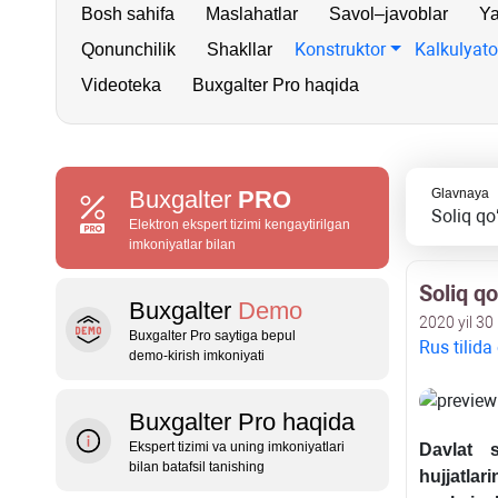
Bosh sahifa
Maslahatlar
Savol–javoblar
Ya
Konstruktor
Kalkulyato
Qonunchilik
Shakllar
Videoteka
Buxgalter Pro haqida
Buxgalter
PRO
Glavnaya
Soliq qo
Elektron ekspert tizimi kengaytirilgan
imkoniyatlar bilan
Soliq qo
Buxgalter
Demo
2020 yil 30 
Buxgalter Pro saytiga bepul
Rus tilida
demo‑kirish imkoniyati
Buxgalter Pro haqida
Ekspert tizimi va uning imkoniyatlari
Davlat 
bilan batafsil tanishing
hujjatlar