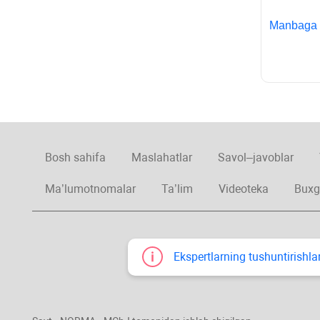
Manbaga
Bosh sahifa
Maslahatlar
Savol–javoblar
Ma’lumotnomalar
Ta’lim
Videoteka
Buxg
Ekspertlarning tushuntirishlar