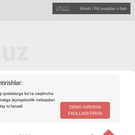
Kirish / Roʻyхatdan oʻtish
tirishlar:
i qoidalarga koʻra vaqtincha
atga layoqatsizlik nafaqalari
ay toʻlanadi
DEMO-KIRIShNI
FAOLLAShTIRISh