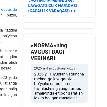
VAQTINChA MEHNATGA
LAYoQATSIZLIK NAFAQASI
moddasida
(KASALLIK VARAQASI) > >
ini buzib,
ida taqdim
 boʻyicha
.
«NORMA»ning
AVGUSTDAGI
chun zarur
rni taqdim
VEBINARI:
qdim etish
boʻladi.
2026 yil 4 avgustdagi yozuv
2026 yil 1 iyuldan vaqtincha
2020 yilda
mehnatga layoqatsizlik
jjatlarida
boʻyicha nafaqalarni
tayinlashning yangi tartibi:
agar soliq
amaliyotda e’tibor qaratish
 boʻlmagan
lozim boʻlgan masalalar