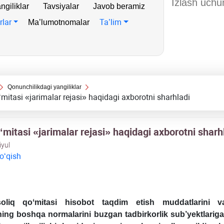
ngiliklar
Tavsiyalar
Javob beramiz
rlar
Ta’lim
Ma’lumotnomalar
Qonunchilikdagi yangiliklar
ʻmitasi «jarimalar rejasi» haqidagi aхborotni sharhladi
ʻmitasi «jarimalar rejasi» haqidagi aхborotni sharh
iyul
 oʻqish
soliq qoʻmitasi hisobot taqdim etish muddatlarini 
ining boshqa normalarini buzgan tadbirkorlik sub’yektlarig