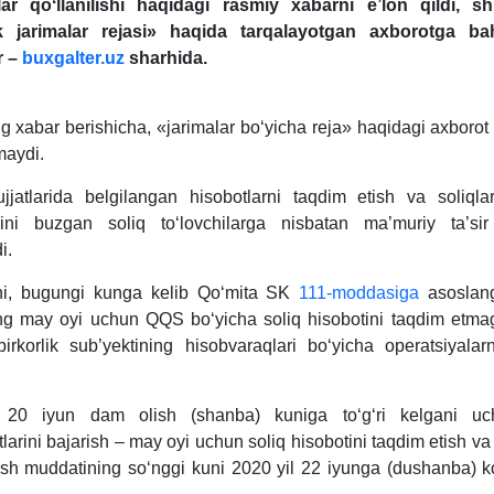
lar qoʻllanilishi haqidagi rasmiy хabarni e’lon qildi, s
k jarimalar rejasi» haqida tarqalayotgan aхborotga ba
r –
buxgalter.uz
sharhida.
ng хabar berishicha, «jarimalar boʻyicha reja» haqidagi aхborot
lmaydi.
jatlarida belgilangan hisobotlarni taqdim etish va soliqlar
ini buzgan soliq toʻlovchilarga nisbatan ma’muriy ta’sir
i.
i, bugungi kunga kelib Qoʻmita SK
111-moddasiga
asoslan
ning may oyi uchun QQS boʻyicha soliq hisobotini taqdim etm
birkorlik sub’yektining hisobvaraqlari boʻyicha operatsiyalarni
 20 iyun dam olish (shanba) kuniga toʻgʻri kelgani uc
larini bajarish – may oyi uchun soliq hisobotini taqdim etish v
sh muddatining soʻnggi kuni 2020 yil 22 iyunga (dushanba) ko