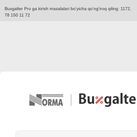
Buxgalter Pro ga kirish masalalari boʻyicha qoʻngʻiroq qiling: 1172,
78 150 11 72