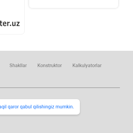
Shakllar
Konstruktor
Kalkulyatorlar
taqil qaror qabul qilishingiz mumkin.