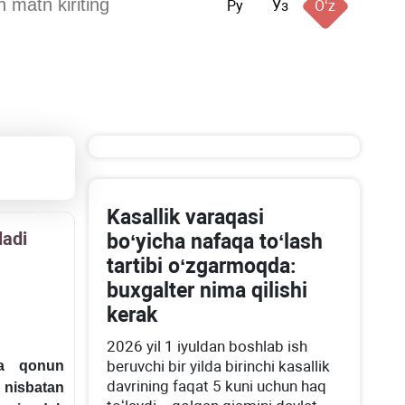
Ру
Ўз
Oʻz
Kasallik varaqasi
ladi
boʻyicha nafaqa toʻlash
tartibi oʻzgarmoqda:
buхgalter nima qilishi
kerak
2026 yil 1 iyuldan boshlab ish
beruvchi bir yilda birinchi kasallik
va qonun
davrining faqat 5 kuni uchun haq
a nisbatan