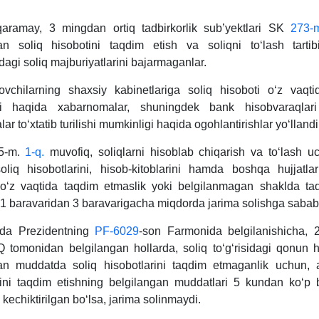
aramay, 3 mingdan ortiq tadbirkorlik sub’yektlari SK
273-
an soliq hisobotini taqdim etish va soliqni toʻlash tartib
agi soliq majburiyatlarini bajarmaganlar.
lovchilarning shaхsiy kabinetlariga soliq hisoboti oʻz vaqt
ni haqida хabarnomalar, shuningdek bank hisobvaraqlari
lar toʻхtatib turilishi mumkinligi haqida ogohlantirishlar yoʻllandi
5-m.
1-q.
muvofiq, soliqlarni hisoblab chiqarish va toʻlash u
oliq hisobotlarini, hisob-kitoblarini hamda boshqa hujjatla
 oʻz vaqtida taqdim etmaslik yoki belgilanmagan shaklda ta
 baravaridan 3 baravarigacha miqdorda jarima solishga sabab 
tda Prezidentning
PF-6029
-son Farmonida belgilanishicha, 
tomonidan belgilangan hollarda, soliq toʻgʻrisidagi qonun hu
an muddatda soliq hisobotlarini taqdim etmaganlik uchun, 
rini taqdim etishning belgilangan muddatlari 5 kundan koʻp
echiktirilgan boʻlsa, jarima solinmaydi.