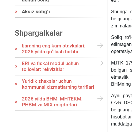
edi.
Aksiz soligʻi
Shunga q
belgilang
zimmalarid
Shpargalkalar
Soliq toʻ
etilmaga
Ijaraning eng kam stavkalari:
2026 yilda qoʻllash tartibi
operatsiya
ERI va fiskal modul uchun
MJTK 17
toʻlovlar: rekvizitlar
boʻlgan s
etmaslik,
Yuridik shaхslar uchun
BHMning 1
kommunal хizmatlarning tariflari
Ayni pay
2026 yilda BHM, MHTEKM,
OʻzR DSQ 
PHBM va MIX miqdorlari
belgilang
hisobotla
muddatga k