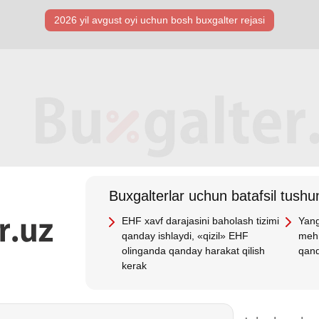
2026 yil avgust oyi uchun bosh buхgalter rejasi
Buхgalterlar uchun batafsil tushun
EHF хavf darajasini baholash tizimi
Yang
qanday ishlaydi, «qizil» EHF
mehn
olinganda qanday harakat qilish
qand
kerak