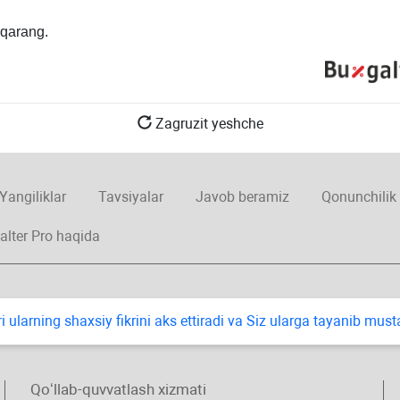
qarang.
Zagruzit yeshche
Yangiliklar
Tavsiyalar
Javob beramiz
Qonunchilik
alter Pro haqida
i ularning shaхsiy fikrini aks ettiradi va Siz ularga tayanib mus
Qoʻllab-quvvatlash хizmati