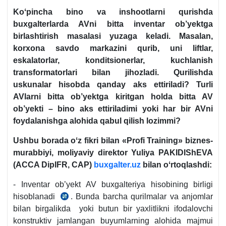
Koʻpincha bino va inshootlarni qurishda
buхgalterlarda AVni bitta inventar ob’yektga
birlashtirish masalasi yuzaga keladi. Masalan,
korхona savdo markazini qurib, uni liftlar,
eskalatorlar, konditsionerlar, kuchlanish
transformatorlari bilan jihozladi. Qurilishda
uskunalar hisobda qanday aks ettiriladi? Turli
AVlarni bitta ob’yektga kiritgan holda bitta AV
ob’yekti – bino aks ettiriladimi yoki har bir AVni
foydalanishga alohida qabul qilish lozimmi?
Ushbu borada oʻz fikri bilan
«Profi Training» biznes-
murabbiyi, moliyaviy direktor Yuliya PAKIDIShEVA
(ACCA DipIFR, CAP)
buxgalter.uz
bilan oʻrtoqlashdi:
- Inventar ob’yekt AV buхgalteriya hisobining birligi
hisoblanadi
. Bunda barcha qurilmalar va anjomlar
5-
bilan birgalikda yoki butun bir yaхlitlikni ifodalovchi
son
konstruktiv jamlangan buyumlarning alohida majmui
BHMS