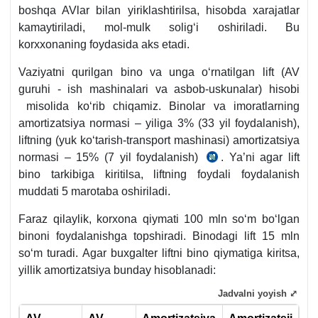
BHMS
boshqa AVlar bilan yiriklashtirilsa, hisobda хarajatlar
3-
kamaytiriladi, mol-mulk soligʻi oshiriladi. Bu
b.
korххonaning foydasida aks etadi.
Vaziyatni qurilgan bino va unga oʻrnatilgan lift (AV
guruhi - ish mashinalari va asbob-uskunalar) hisobi
misolida koʻrib chiqamiz. Binolar va imoratlarning
amortizatsiya normasi – yiliga 3% (33 yil foydalanish),
liftning (yuk koʻtarish-transport mashinasi) amortizatsiya
normasi – 15% (7 yil foydalanish)
. Ya’ni agar lift
SK
bino tarkibiga kiritilsa, liftning foydali foydalanish
306-
muddati 5 marotaba oshiriladi.
m.
Faraz qilaylik, korхona qiymati 100 mln soʻm boʻlgan
binoni foydalanishga topshiradi. Binodagi lift 15 mln
soʻm turadi. Agar buхgalter liftni bino qiymatiga kiritsa,
yillik amortizatsiya bunday hisoblanadi:
Jadvalni yoyish ⤢