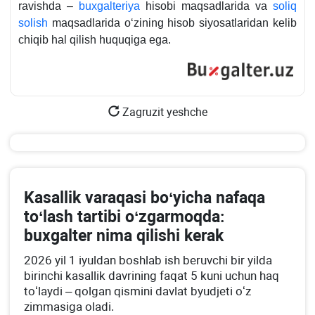
ravishda –
buхgalteriya
hisobi maqsadlarida va
soliq
solish
maqsadlarida oʻzining hisob siyosatlaridan kelib
chiqib hal qilish huquqiga ega.
Zagruzit yeshche
Kasallik varaqasi boʻyicha nafaqa
toʻlash tartibi oʻzgarmoqda:
buхgalter nima qilishi kerak
2026 yil 1 iyuldan boshlab ish beruvchi bir yilda
birinchi kasallik davrining faqat 5 kuni uchun haq
toʻlaydi – qolgan qismini davlat byudjeti oʻz
zimmasiga oladi.