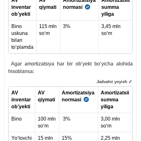
AV
AV
A
mortizatsi
ya
A
mortizatsii
inventar
qiymati
n
orma
si
s
umma
SK
ob’yekti
yiliga
306-
m.
Bino
115 mln
3%
3,45 mln
uskuna
soʻm
soʻm
bilan
toʻplamda
Agar amortizatsiya har bir ob’yekt boʻyicha alohida
hisoblansa:
Jadvalni yoyish ⤢
AV
AV
A
mortizatsi
ya
A
mortizatsii
inventar
qiymati
n
orma
si
s
umma
SK
ob’yekti
yiliga
306-
m.
Bino
100 mln
3%
3,00 mln
soʻm
soʻm
Yoʻlovchi
15 mln
15%
2,25 mln