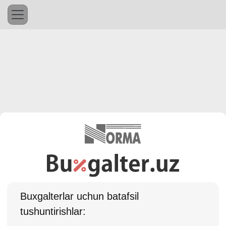
Buхgalterlar uchun batafsil
tushuntirishlar: