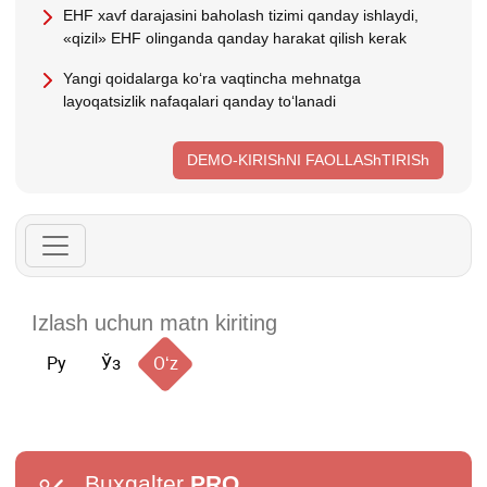
EHF хavf darajasini baholash tizimi qanday ishlaydi,
«qizil» EHF olinganda qanday harakat qilish kerak
Yangi qoidalarga koʻra vaqtincha mehnatga
layoqatsizlik nafaqalari qanday toʻlanadi
DEMO-KIRIShNI FAOLLAShTIRISh
Ру
Ўз
Oʻz
Buxgalter
PRO