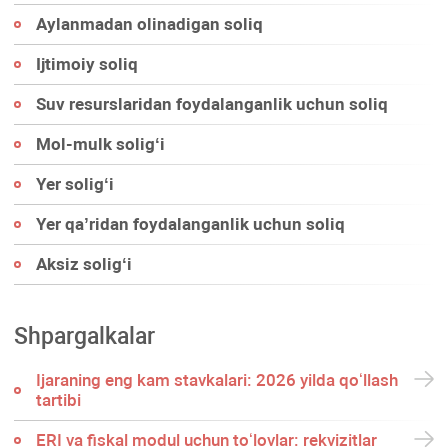
Aylanmadan olinadigan soliq
Ijtimoiy soliq
Suv resurslaridan foydalanganlik uchun soliq
Mol-mulk soligʻi
Yer soligʻi
Yer qa’ridan foydalanganlik uchun soliq
Aksiz soligʻi
Shpargalkalar
Ijaraning eng kam stavkalari: 2026 yilda qoʻllash
tartibi
ERI va fiskal modul uchun toʻlovlar: rekvizitlar