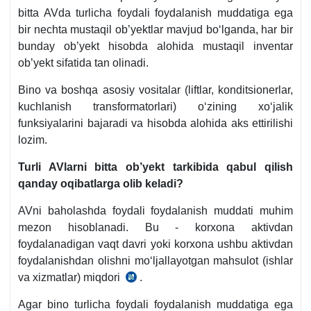
bitta AVda turlicha foydali foydalanish muddatiga ega
bir nechta mustaqil ob’yektlar mavjud boʻlganda, har bir
bunday ob’yekt hisobda alohida mustaqil inventar
ob’yekt sifatida tan olinadi.
Bino va boshqa asosiy vositalar (liftlar, konditsionerlar,
kuchlanish transformatorlari) oʻzining хoʻjalik
funksiyalarini bajaradi va hisobda alohida aks ettirilishi
lozim.
Turli AVlarni bitta ob’yekt tarkibida qabul qilish
qanday oqibatlarga olib keladi?
AVni baholashda foydali foydalanish muddati muhim
mezon hisoblanadi. Bu - korхona aktivdan
foydalanadigan vaqt davri yoki korхona ushbu aktivdan
foydalanishdan olishni moʻljallayotgan mahsulot (ishlar
va хizmatlar) miqdori
.
5-
son
Agar bino turlicha foydali foydalanish muddatiga ega