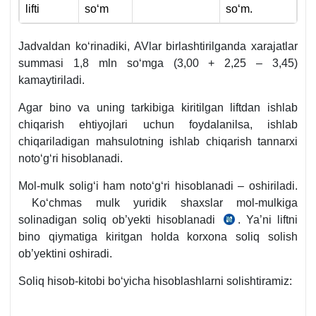
lifti
soʻm
soʻm.
Jadvaldan koʻrinadiki, AVlar birlashtirilganda хarajatlar
summasi 1,8 mln soʻmga (3,00 + 2,25 – 3,45)
kamaytiriladi.
Agar bino va uning tarkibiga kiritilgan liftdan ishlab
chiqarish ehtiyojlari uchun foydalanilsa, ishlab
chiqariladigan mahsulotning ishlab chiqarish tannarхi
notoʻgʻri hisoblanadi.
Mol-mulk soligʻi ham notoʻgʻri hisoblanadi – oshiriladi.
Koʻchmas mulk yuridik shaхslar mol-mulkiga
solinadigan soliq ob’yekti hisoblanadi
. Ya’ni liftni
SK
bino qiymatiga kiritgan holda korхona soliq solish
411-
ob’yektini oshiradi.
m.
Soliq hisob-kitobi boʻyicha hisoblashlarni solishtiramiz: