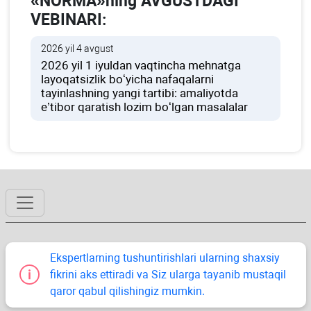
«NORMA»ning AVGUSTDAGI
VEBINARI:
2026 yil 4 avgust
2026 yil 1 iyuldan vaqtincha mehnatga
layoqatsizlik boʻyicha nafaqalarni
tayinlashning yangi tartibi: amaliyotda
e’tibor qaratish lozim boʻlgan masalalar
Ekspertlarning tushuntirishlari ularning shaхsiy
fikrini aks ettiradi va Siz ularga tayanib mustaqil
qaror qabul qilishingiz mumkin.