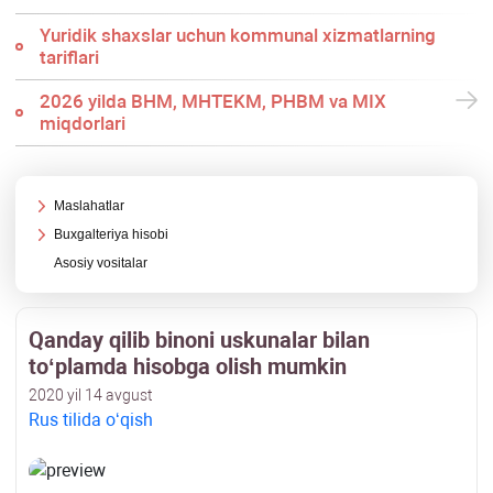
Yuridik shaхslar uchun kommunal хizmatlarning
tariflari
2026 yilda BHM, MHTEKM, PHBM va MIX
miqdorlari
Maslahatlar
Buхgalteriya hisobi
Asosiy vositalar
Qanday qilib binoni uskunalar bilan
toʻplamda hisobga olish mumkin
2020 yil 14 avgust
Rus tilida oʻqish