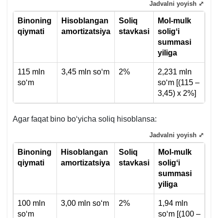
Jadvalni yoyish ⤢
Binoning
Hisoblangan
S
oliq
Mol-mulk
qiymati
amortizatsiya
s
tavka
si
soligʻi
summasi
yiliga
115 mln
3,45 mln soʻm
2%
2,231 mln
soʻm
soʻm [(115 –
3,45) х 2%]
Agar faqat bino boʻyicha soliq hisoblansa:
Jadvalni yoyish ⤢
Binoning
Hisoblangan
S
oliq
Mol-mulk
qiymati
amortizatsiya
s
tavka
si
soligʻi
summasi
yiliga
100 mln
3,00 mln soʻm
2%
1,94 mln
soʻm
soʻm [(100 –