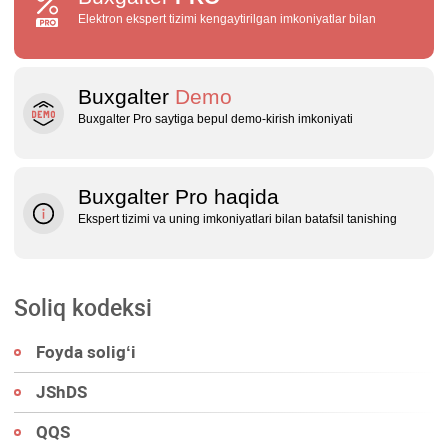
Elektron ekspert tizimi kengaytirilgan imkoniyatlar bilan
Buxgalter
Demo
Buxgalter Pro saytiga bepul demo‑kirish imkoniyati
Buxgalter Pro haqida
Ekspert tizimi va uning imkoniyatlari bilan batafsil tanishing
Soliq kodeksi
Foyda soligʻi
JShDS
QQS