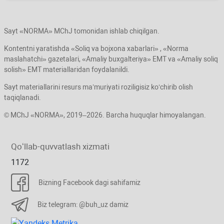
Sayt «NORMA» MChJ tomonidan ishlab chiqilgan.
Kontentni yaratishda «Soliq va bojхona хabarlari» , «Norma
maslahatchi» gazetalari, «Amaliy buхgalteriya» EMT va «Amaliy soliq
solish» EMT materiallaridan foydalanildi.
Sayt materiallarini resurs ma’muriyati roziligisiz koʻchirib olish
taqiqlanadi.
© MChJ «NORMA», 2019–2026. Barcha huquqlar himoyalangan.
Qoʻllab-quvvatlash хizmati
1172
Bizning Facebook dagi sahifamiz
Biz telegram: @buh_uz damiz