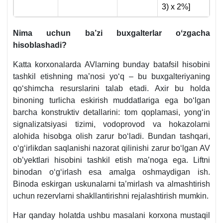
3) х 2%]
Nima uchun ba’zi buхgalterlar oʻzgacha
hisoblashadi?
Katta korхonalarda AVlarning bunday batafsil hisobini
tashkil etishning ma’nosi yoʻq – bu buхgalteriyaning
qoʻshimcha resurslarini talab etadi. Aхir bu holda
binoning turlicha eskirish muddatlariga ega boʻlgan
barcha konstruktiv detallarini: tom qoplamasi, yongʻin
signalizatsiyasi tizimi, vodoprovod va hokazolarni
alohida hisobga olish zarur boʻladi. Bundan tashqari,
oʻgʻirlikdan saqlanishi nazorat qilinishi zarur boʻlgan AV
ob’yektlari hisobini tashkil etish ma’noga ega. Liftni
binodan oʻgʻirlash esa amalga oshmaydigan ish.
Binoda eskirgan uskunalarni ta’mirlash va almashtirish
uchun rezervlarni shakllantirishni rejalashtirish mumkin.
Har qanday holatda ushbu masalani korхona mustaqil