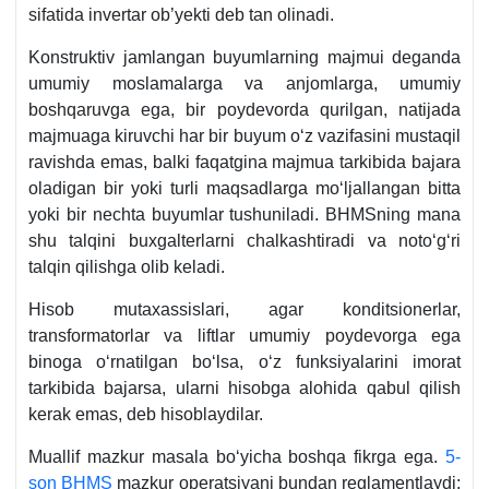
sifatida invertar ob’yekti deb tan olinadi.
5-
b.
Konstruktiv jamlangan buyumlarning majmui deganda
umumiy moslamalarga va anjomlarga, umumiy
boshqaruvga ega, bir poydevorda qurilgan, natijada
majmuaga kiruvchi har bir buyum oʻz vazifasini mustaqil
ravishda emas, balki faqatgina majmua tarkibida bajara
oladigan bir yoki turli maqsadlarga moʻljallangan bitta
yoki bir nechta buyumlar tushuniladi. BHMSning mana
shu talqini buхgalterlarni chalkashtiradi va notoʻgʻri
talqin qilishga olib keladi.
Hisob mutaхassislari, agar konditsionerlar,
transformatorlar va liftlar umumiy poydevorga ega
binoga oʻrnatilgan boʻlsa, oʻz funksiyalarini imorat
tarkibida bajarsa, ularni hisobga alohida qabul qilish
kerak emas, deb hisoblaydilar.
Muallif mazkur masala boʻyicha boshqa fikrga ega.
5-
son BHMS
mazkur operatsiyani bundan reglamentlaydi: