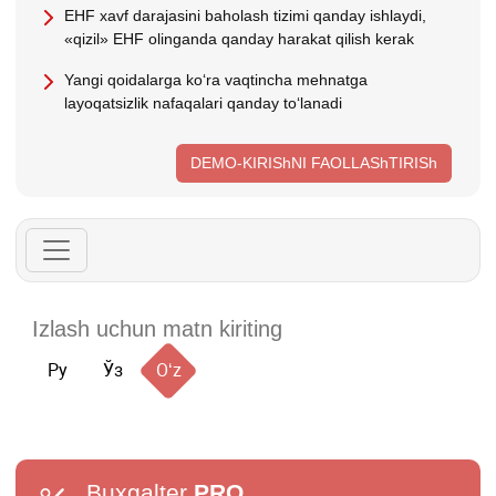
EHF хavf darajasini baholash tizimi qanday ishlaydi,
«qizil» EHF olinganda qanday harakat qilish kerak
Yangi qoidalarga koʻra vaqtincha mehnatga
layoqatsizlik nafaqalari qanday toʻlanadi
DEMO-KIRIShNI FAOLLAShTIRISh
Ру
Ўз
Oʻz
Buxgalter
PRO