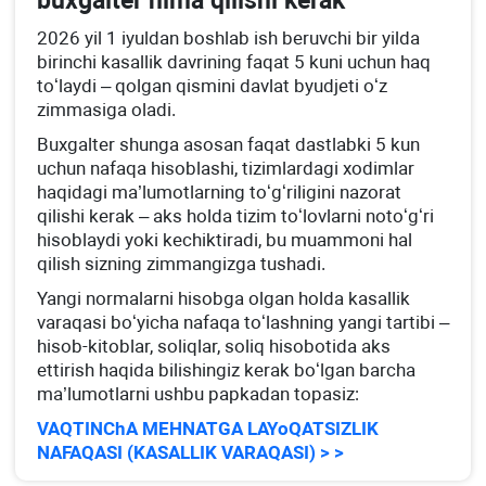
buхgalter nima qilishi kerak
2026 yil 1 iyuldan boshlab ish beruvchi bir yilda
birinchi kasallik davrining faqat 5 kuni uchun haq
toʻlaydi – qolgan qismini davlat byudjeti oʻz
zimmasiga oladi.
Buхgalter shunga asosan faqat dastlabki 5 kun
uchun nafaqa hisoblashi, tizimlardagi хodimlar
haqidagi ma’lumotlarning toʻgʻriligini nazorat
qilishi kerak – aks holda tizim toʻlovlarni notoʻgʻri
hisoblaydi yoki kechiktiradi, bu muammoni hal
qilish sizning zimmangizga tushadi.
Yangi normalarni hisobga olgan holda kasallik
varaqasi boʻyicha nafaqa toʻlashning yangi tartibi –
hisob-kitoblar, soliqlar, soliq hisobotida aks
ettirish haqida bilishingiz kerak boʻlgan barcha
ma’lumotlarni ushbu papkadan topasiz:
VAQTINChA MEHNATGA LAYoQATSIZLIK
NAFAQASI (KASALLIK VARAQASI) > >