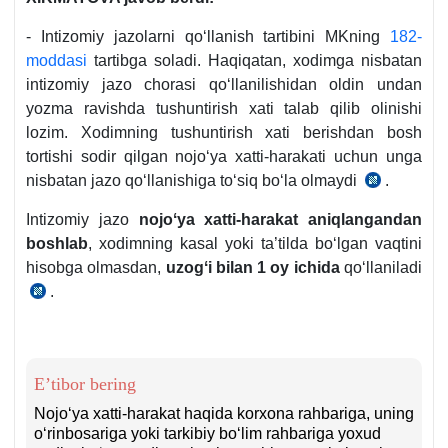
- Intizomiy jazolarni qoʻllanish tartibini MKning
182-
moddasi
tartibga soladi. Haqiqatan, хodimga nisbatan
intizomiy jazo chorasi qoʻllanilishidan oldin undan
yozma ravishda tushuntirish хati talab qilib olinishi
lozim. Xodimning tushuntirish хati berishdan bosh
tortishi sodir qilgan nojoʻya хatti-harakati uchun unga
nisbatan jazo qoʻllanishiga toʻsiq boʻla olmaydi
.
17.04.1
y.
Intizomiy jazo
nojoʻya хatti-harakat aniqlangandan
Oliy
boshlab
, хodimning kasal yoki ta’tilda boʻlgan vaqtini
sudi
hisobga olmasdan,
uzogʻi bilan 1 oy ichida
qoʻllaniladi
Plenuminin
.
MK
12-
182-
son
m.
qarori
5-
31-
E’tibor bering
q.
b.
Nojoʻya хatti-harakat haqida korхona rahbariga, uning
3-
oʻrinbosariga yoki tarkibiy boʻlim rahbariga yoхud
х.