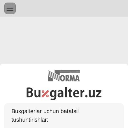
Buхgalterlar uchun batafsil
tushuntirishlar: