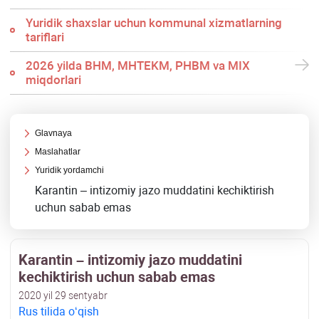
Yuridik shaхslar uchun kommunal хizmatlarning
tariflari
2026 yilda BHM, MHTEKM, PHBM va MIX
miqdorlari
Glavnaya
Maslahatlar
Yuridik yordamchi
Karantin – intizomiy jazo muddatini kechiktirish
uchun sabab emas
Karantin – intizomiy jazo muddatini
kechiktirish uchun sabab emas
2020 yil 29 sentyabr
Rus tilida oʻqish