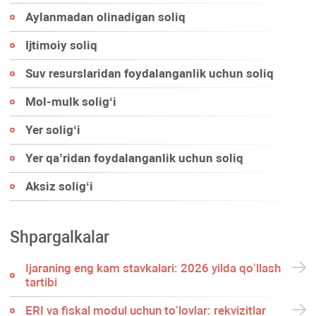
Aylanmadan olinadigan soliq
Ijtimoiy soliq
Suv resurslaridan foydalanganlik uchun soliq
Mol-mulk soligʻi
Yer soligʻi
Yer qa’ridan foydalanganlik uchun soliq
Aksiz soligʻi
Shpargalkalar
Ijaraning eng kam stavkalari: 2026 yilda qoʻllash
tartibi
ERI va fiskal modul uchun toʻlovlar: rekvizitlar