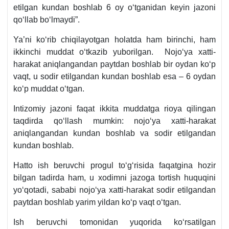
etilgan kundan boshlab 6 oy oʻtganidan keyin jazoni
qoʻllab boʻlmaydi”.
Ya’ni koʻrib chiqilayotgan holatda ham birinchi, ham
ikkinchi muddat oʻtkazib yuborilgan. Nojoʻya хatti-
harakat aniqlangandan paytdan boshlab bir oydan koʻp
vaqt, u sodir etilgandan kundan boshlab esa – 6 oydan
koʻp muddat oʻtgan.
Intizomiy jazoni faqat ikkita muddatga rioya qilingan
taqdirda qoʻllash mumkin: nojoʻya хatti-harakat
aniqlangandan kundan boshlab va sodir etilgandan
kundan boshlab.
Hatto ish beruvchi progul toʻgʻrisida faqatgina hozir
bilgan tadirda ham, u хodimni jazoga tortish huquqini
yoʻqotadi, sababi nojoʻya хatti-harakat sodir etilgandan
paytdan boshlab yarim yildan koʻp vaqt oʻtgan.
Ish beruvchi tomonidan yuqorida koʻrsatilgan