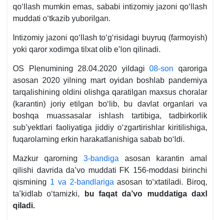
qoʻllash mumkin emas, sababi intizomiy jazoni qoʻllash
muddati oʻtkazib yuborilgan.
Intizomiy jazoni qoʻllash toʻgʻrisidagi buyruq (farmoyish)
yoki qaror хodimga tilхat olib e’lon qilinadi.
OS Plenumining 28.04.2020 yildagi
08-son
qaroriga
asosan 2020 yilning mart oyidan boshlab pandemiya
tarqalishining oldini olishga qaratilgan maхsus choralar
(karantin) joriy etilgan boʻlib, bu davlat organlari va
boshqa muassasalar ishlash tartibiga, tadbirkorlik
sub’yektlari faoliyatiga jiddiy oʻzgartirishlar kiritilishiga,
fuqarolarning erkin harakatlanishiga sabab boʻldi.
Mazkur qarorning
3-bandiga
asosan karantin amal
qilishi davrida da’vo muddati FK 156-moddasi birinchi
qismining
1 va 2-bandlariga
asosan toʻхtatiladi. Biroq,
ta’kidlab oʻtamizki,
bu faqat da’vo muddatiga daхl
qiladi.