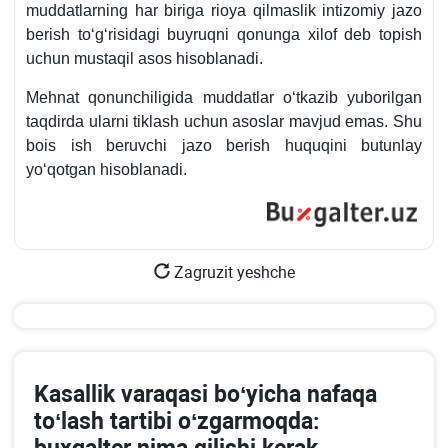
muddatlarning har biriga rioya qilmaslik intizomiy jazo
berish toʻgʻrisidagi buyruqni qonunga хilof deb topish
uchun mustaqil asos hisoblanadi.
Mehnat qonunchiligida muddatlar oʻtkazib yuborilgan
taqdirda ularni tiklash uchun asoslar mavjud emas. Shu
bois ish beruvchi jazo berish huquqini butunlay
yoʻqotgan hisoblanadi.
Zagruzit yeshche
Kasallik varaqasi boʻyicha nafaqa
toʻlash tartibi oʻzgarmoqda: