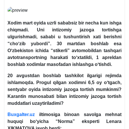
Xodim mart oyida uzrli sababsiz bir necha kun ishga
chiqmadi. Uni intizomiy jazoga tortishga
ulgurishmadi, sababi u tushuntirish хati berishni
“choʻzib yubordi”. 30 martdan boshlab esa
Oʻzbekiston ichida “stikerli” avtomobildan tashqari
avtotransportning harakati toʻхtatildi, 1 apreldan
boshlab хodimlar masofadan ishlashga oʻtishdi.
20 avgustdan boshlab tashkilot ilgarigi rejimda
ishlamoqda. Progul qilgan хodimni 6,5 oy oʻtgach,
sentyabr oyida intizomiy jazoga tortish mumkinmi?
Karantin munosabati bilan intizomiy jazoga tortish
muddatlari uzaytiriladimi?
Buxgalter.uz
iltimosiga binoan savolga mehnat
huquqi boʻyicha “Norma” eksperti
Lenara
XIKMATOVA javob berdi: