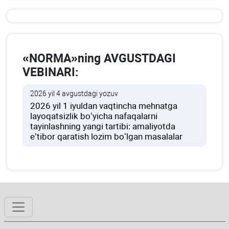
«NORMA»ning AVGUSTDAGI
VEBINARI:
2026 yil 4 avgustdagi yozuv
2026 yil 1 iyuldan vaqtincha mehnatga
layoqatsizlik boʻyicha nafaqalarni
tayinlashning yangi tartibi: amaliyotda
e’tibor qaratish lozim boʻlgan masalalar