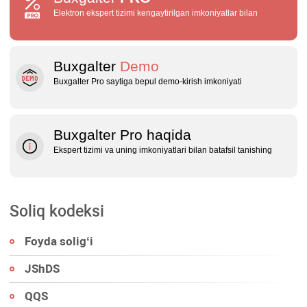
Elektron ekspert tizimi kengaytirilgan imkoniyatlar bilan
Buxgalter
Demo
Buxgalter Pro saytiga bepul demo‑kirish imkoniyati
Buxgalter Pro haqida
Ekspert tizimi va uning imkoniyatlari bilan batafsil tanishing
Soliq kodeksi
Foyda soligʻi
JShDS
QQS