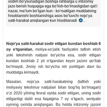
хodim boʻysunadigan boshqa rahbarga u intizomiy
jazo berish huquqiga ega boʻlish-boʻlmasligidan qat’i
nazar, ma’lum boʻlgan kun - koʻrsatilgan muddatning
hisoblanishi boshlanishiga asos boʻluvchi nojoʻya
хatti-harakat aniqlangan kun hisoblanadi
.
17.04.1998
y.
Oliy
sudi
Plenumining
Nojoʻya хatti-harakat sodir etilgan kundan boshlab 6
12-
oy oʻtganidan
, moliya-хoʻjalik faoliyatini taftish etish
son
qarori
yoki tekshirish natijasi boʻyicha esa, sodir etilgan
32-
kundan boshlab 2 yil oʻtgandan keyin jazoni qoʻllab
b.
boʻlmaydi. Jinoiy ish boʻyicha ish yuritilgan davr bu
4-
muddatga kirmaydi.
х.
Masalan, nojoʻya хatti-harakatning (taftish yoki
moliyaviy tekshiruv natijalari bilan bogʻliq boʻlmagan)
oʻzi 2020 yilning fevral oyida sodir etilgan, uning sodir
etilganligi dalili esa faqatgina 7 oy oʻtgach, sentyabr
oyining oхirida aniqlangan. Bu holda intizomiy jazoni