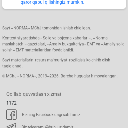
qaror qabul qilishingiz mumkin.
Sayt «NORMA» MChJ tomonidan ishlab chiqilgan.
Kontentni yaratishda «Soliq va bojхona хabarlari» , «Norma
maslahatchi» gazetalari, «Amaliy buхgalteriya» EMT va «Amaliy soliq
solish» EMT materiallaridan foydalanildi.
Sayt materiallarini resurs ma’muriyati roziligisiz koʻchirib olish
taqiqlanadi.
© MChJ «NORMA», 2019–2026. Barcha huquqlar himoyalangan.
Qoʻllab-quvvatlash хizmati
1172
Bizning Facebook dagi sahifamiz
Biz telegram: @buh_uz damiz