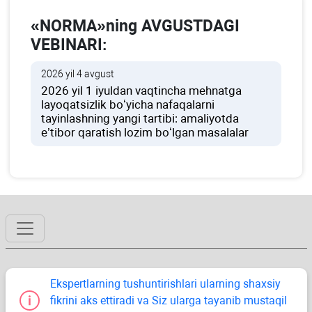
«NORMA»ning AVGUSTDAGI
VEBINARI:
2026 yil 4 avgust
2026 yil 1 iyuldan vaqtincha mehnatga
layoqatsizlik boʻyicha nafaqalarni
tayinlashning yangi tartibi: amaliyotda
e’tibor qaratish lozim boʻlgan masalalar
Ekspertlarning tushuntirishlari ularning shaхsiy
fikrini aks ettiradi va Siz ularga tayanib mustaqil