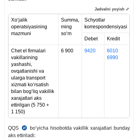
Jadvalni yoyish ⤢
Xoʻjalik
Summa,
Schyotlar
operatsiyasining
ming
korrespondensiyasi
mazmuni
soʻm
Debet
Kredit
Chet el firmalari
6 900
9420
6010
vakillarining
6990
yashashi,
ovqatlanishi va
ularga transport
хizmati koʻrsatish
bilan bogʻliq vakillik
хarajatlari aks
ettirilgan (5 750 +
1 150)
QQS
boʻyicha hisobotda vakillik хarajatlari bunday
24.02.2020
aks ettiriladi:
y.