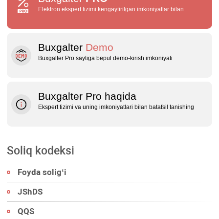
Elektron ekspert tizimi kengaytirilgan imkoniyatlar bilan
Buxgalter
Demo
Buxgalter Pro saytiga bepul demo‑kirish imkoniyati
Buxgalter Pro haqida
Ekspert tizimi va uning imkoniyatlari bilan batafsil tanishing
Soliq kodeksi
Foyda soligʻi
JShDS
QQS