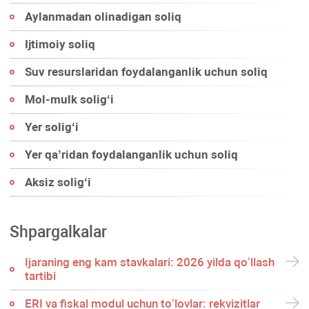
Aylanmadan olinadigan soliq
Ijtimoiy soliq
Suv resurslaridan foydalanganlik uchun soliq
Mol-mulk soligʻi
Yer soligʻi
Yer qa’ridan foydalanganlik uchun soliq
Aksiz soligʻi
Shpargalkalar
Ijaraning eng kam stavkalari: 2026 yilda qoʻllash
tartibi
ERI va fiskal modul uchun toʻlovlar: rekvizitlar