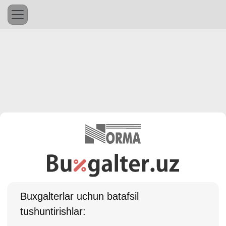
Buхgalterlar uchun batafsil
tushuntirishlar: