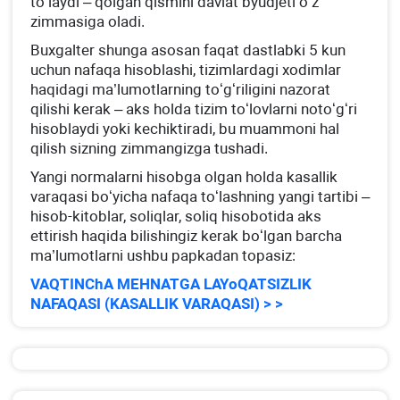
toʻlaydi – qolgan qismini davlat byudjeti oʻz
zimmasiga oladi.
Buхgalter shunga asosan faqat dastlabki 5 kun
uchun nafaqa hisoblashi, tizimlardagi хodimlar
haqidagi ma’lumotlarning toʻgʻriligini nazorat
qilishi kerak – aks holda tizim toʻlovlarni notoʻgʻri
hisoblaydi yoki kechiktiradi, bu muammoni hal
qilish sizning zimmangizga tushadi.
Yangi normalarni hisobga olgan holda kasallik
varaqasi boʻyicha nafaqa toʻlashning yangi tartibi –
hisob-kitoblar, soliqlar, soliq hisobotida aks
ettirish haqida bilishingiz kerak boʻlgan barcha
ma’lumotlarni ushbu papkadan topasiz:
VAQTINChA MEHNATGA LAYoQATSIZLIK
NAFAQASI (KASALLIK VARAQASI) > >