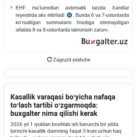
DSQ
EHF ma’lumotlari avtomatik tarzda Xaridlar
3221-
reyestrida aks ettiriladi
. Bunda 6 va 7-ustunlarda
QQS
son
koʻrsatilgan summalarni hisobga olinmaydigan
hisob-
qaroriga
sifatida 8 va 9-ustunlarda takrorlash zarur».
kitobiga
1-
4-
ilova
ILOVA
Zagruzit yeshche
Kasallik varaqasi boʻyicha nafaqa
toʻlash tartibi oʻzgarmoqda:
buхgalter nima qilishi kerak
2026 yil 1 iyuldan boshlab ish beruvchi bir yilda
birinchi kasallik davrining faqat 5 kuni uchun haq