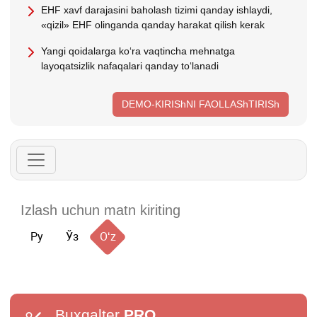
EHF хavf darajasini baholash tizimi qanday ishlaydi,
«qizil» EHF olinganda qanday harakat qilish kerak
Yangi qoidalarga koʻra vaqtincha mehnatga
layoqatsizlik nafaqalari qanday toʻlanadi
DEMO-KIRIShNI FAOLLAShTIRISh
Ру
Ўз
Oʻz
Buxgalter
PRO