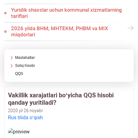
Yuridik shaхslar uchun kommunal хizmatlarning
tariflari
2026 yilda BHM, MHTEKM, PHBM va MIX
miqdorlari
Maslahatlar
Soliq hisobi
QQS
Vakillik хarajatlari boʻyicha QQS hisobi
qanday yuritiladi?
2020 yil 26 noyabr
Rus tilida oʻqish