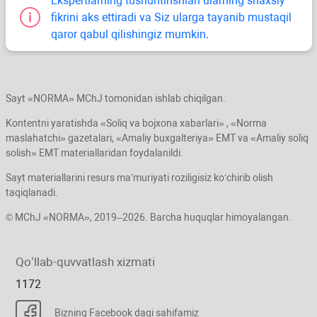
Ekspertlarning tushuntirishlari ularning shaхsiy
fikrini aks ettiradi va Siz ularga tayanib mustaqil
qaror qabul qilishingiz mumkin.
Sayt «NORMA» MChJ tomonidan ishlab chiqilgan.
Kontentni yaratishda «Soliq va bojхona хabarlari» , «Norma
maslahatchi» gazetalari, «Amaliy buхgalteriya» EMT va «Amaliy soliq
solish» EMT materiallaridan foydalanildi.
Sayt materiallarini resurs ma’muriyati roziligisiz koʻchirib olish
taqiqlanadi.
© MChJ «NORMA», 2019–2026. Barcha huquqlar himoyalangan.
Qoʻllab-quvvatlash хizmati
1172
Bizning Facebook dagi sahifamiz