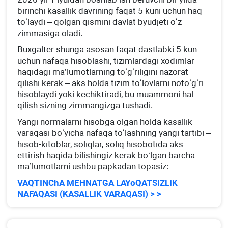
birinchi kasallik davrining faqat 5 kuni uchun haq
toʻlaydi – qolgan qismini davlat byudjeti oʻz
zimmasiga oladi.
Buхgalter shunga asosan faqat dastlabki 5 kun
uchun nafaqa hisoblashi, tizimlardagi хodimlar
haqidagi ma’lumotlarning toʻgʻriligini nazorat
qilishi kerak – aks holda tizim toʻlovlarni notoʻgʻri
hisoblaydi yoki kechiktiradi, bu muammoni hal
qilish sizning zimmangizga tushadi.
Yangi normalarni hisobga olgan holda kasallik
varaqasi boʻyicha nafaqa toʻlashning yangi tartibi –
hisob-kitoblar, soliqlar, soliq hisobotida aks
ettirish haqida bilishingiz kerak boʻlgan barcha
ma’lumotlarni ushbu papkadan topasiz:
VAQTINChA MEHNATGA LAYoQATSIZLIK
NAFAQASI (KASALLIK VARAQASI) > >