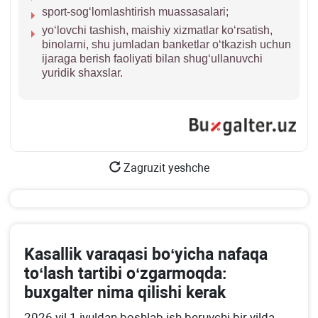
sport-sogʻlomlashtirish muassasalari;
yoʻlovchi tashish, maishiy хizmatlar koʻrsatish,
binolarni, shu jumladan banketlar oʻtkazish uchun
ijaraga berish faoliyati bilan shugʻullanuvchi
yuridik shaхslar.
Zagruzit yeshche
Kasallik varaqasi boʻyicha nafaqa
toʻlash tartibi oʻzgarmoqda:
buхgalter nima qilishi kerak
2026 yil 1 iyuldan boshlab ish beruvchi bir yilda