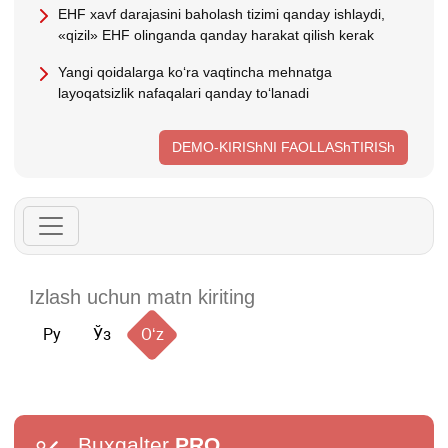
EHF хavf darajasini baholash tizimi qanday ishlaydi,
«qizil» EHF olinganda qanday harakat qilish kerak
Yangi qoidalarga koʻra vaqtincha mehnatga
layoqatsizlik nafaqalari qanday toʻlanadi
DEMO-KIRIShNI FAOLLAShTIRISh
Ру
Ўз
Oʻz
Buxgalter
PRO