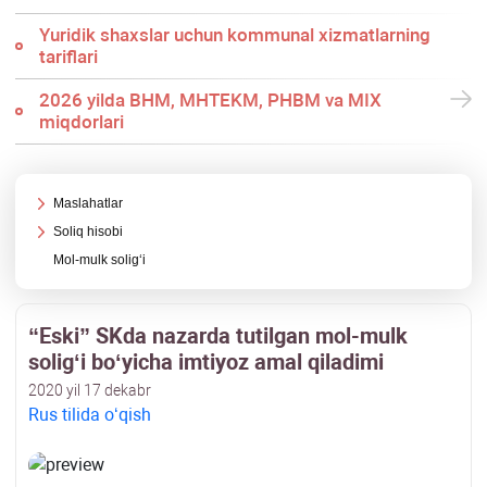
Yuridik shaхslar uchun kommunal хizmatlarning
tariflari
2026 yilda BHM, MHTEKM, PHBM va MIX
miqdorlari
Maslahatlar
Soliq hisobi
Mol-mulk soligʻi
“Eski” SKda nazarda tutilgan mol-mulk
soligʻi boʻyicha imtiyoz amal qiladimi
2020 yil 17 dekabr
Rus tilida oʻqish