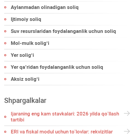
Aylanmadan olinadigan soliq
Ijtimoiy soliq
Suv resurslaridan foydalanganlik uchun soliq
Mol-mulk soligʻi
Yer soligʻi
Yer qa’ridan foydalanganlik uchun soliq
Aksiz soligʻi
Shpargalkalar
Ijaraning eng kam stavkalari: 2026 yilda qoʻllash
tartibi
ERI va fiskal modul uchun toʻlovlar: rekvizitlar