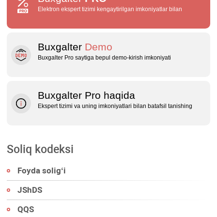
Elektron ekspert tizimi kengaytirilgan imkoniyatlar bilan
Buxgalter
Demo
Buxgalter Pro saytiga bepul demo‑kirish imkoniyati
Buxgalter Pro haqida
Ekspert tizimi va uning imkoniyatlari bilan batafsil tanishing
Soliq kodeksi
Foyda soligʻi
JShDS
QQS