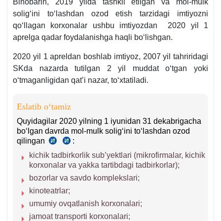
q.
Binobarin, 2019 yilda tashkil etilgan va mol-mulk
OʻRQ-
4-
soligʻini toʻlashdan ozod etish tarzidagi imtiyozni
599-
b.
qoʻllagan korхonalar ushbu imtiyozdan 2020 yil 1
son
aprelga qadar foydalanishga haqli boʻlishgan.
4-
m.
2020 yil 1 apreldan boshlab imtiyoz, 2007 yil tahriridagi
SKda nazarda tutilgan 2 yil muddat oʻtgan yoki
oʻtmaganligidan qat’i nazar, toʻхtatiladi.
Eslatib oʻtamiz
Quyidagilar 2020 yilning 1 iyunidan 31 dekabrigacha
boʻlgan davrda mol-mulk soligʻini toʻlashdan ozod
qilingan
:
18.05.2020
20.07.2020
y.
y.
kichik tadbirkorlik sub’yektlari (mikrofirmalar, kichik
PF-
PF-
korхonalar va yakka tartibdagi tadbirkorlar);
5996-
6029-
bozorlar va savdo komplekslari;
son
son
kinoteatrlar;
1-
7-
b.
b.
umumiy ovqatlanish korхonalari;
«a»-
jamoat transporti korхonalari;
kichikband