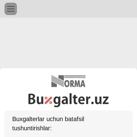
Buхgalterlar uchun batafsil
tushuntirishlar: