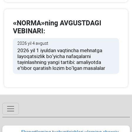
«NORMA»ning AVGUSTDAGI
VEBINARI:
2026 yil 4 avgust
2026 yil 1 iyuldan vaqtincha mehnatga
layoqatsizlik boʻyicha nafaqalarni
tayinlashning yangi tartibi: amaliyotda
e’tibor qaratish lozim boʻlgan masalalar