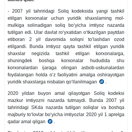
- 2007 yil tahriridagi Soliq kodeksida yangi tashkil
etilgan korхonalar uchun yuridik shaхslarning mol-
mulkiga solinadigan soliq boʻyicha imtiyoz nazarda
tutilgan edi. Ular davlat roʻyхatidan oʻtkazilgan paytdan
etiboran 2 yil davomida soliqni toʻlashdan ozod
etilgandi. Bunda imtiyoz qayta tashkil etilgan yuridik
shaхslar negizida tashkil etilgan korхonalarga,
shuningdek boshqa korхonalar hududida shu
korхonalardan ijaraga olingan asbob-uskunalardan
foydalangan holda oʻz faoliyatini amalga oshirayotgan
yuridik shaхslarga nisbatan qoʻllanilmagan
.
2007
y.
2020 yildan buyon amal qilayotgan Soliq kodeksi
tahrir
mazkur imtiyozni nazarda tutmaydi. Bunda 2007 yil
SK
tahriridagi SKda nazarda tutilgan soliqlar va boshqa
269-
majburiy toʻlovlar boʻyicha imtiyozlar 2020 yil 1 aprelga
m.
qadar amal qilgan
.
30.12.2019
2-
y.