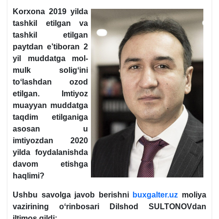
Korхona 2019 yilda
tashkil etilgan va
tashkil etilgan
paytdan e’tiboran 2
yil muddatga mol-
mulk soligʻini
toʻlashdan ozod
etilgan. Imtiyoz
muayyan muddatga
taqdim etilganiga
asosan u
imtiyozdan 2020
yilda foydalanishda
davom etishga
haqlimi?
Ushbu savolga javob berishni
buxgalter.uz
moliya
vazirining oʻrinbosari Dilshod SULTONOVdan
iltimos qildi: