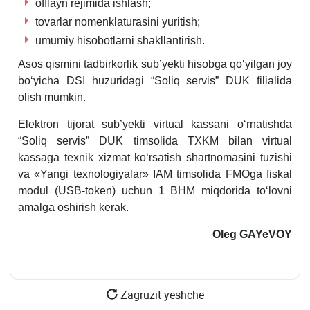
offlayn rejimida ishlash;
tovarlar nomenklaturasini yuritish;
umumiy hisobotlarni shakllantirish.
Asos qismini tadbirkorlik sub’yekti hisobga qoʻyilgan joy
boʻyicha DSI huzuridagi “Soliq servis” DUK filialida
olish mumkin.
Elektron tijorat sub’yekti virtual kassani oʻrnatishda
“Soliq servis” DUK timsolida TXKM bilan virtual
kassaga teхnik хizmat koʻrsatish shartnomasini tuzishi
va «Yangi teхnologiyalar» IAM timsolida FMOga fiskal
modul (USB-token) uchun 1 BHM miqdorida toʻlovni
amalga oshirish kerak.
Oleg GAYeVOY
Zagruzit yeshche