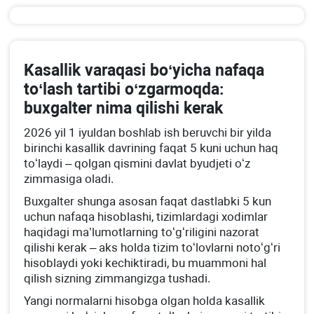
Kasallik varaqasi boʻyicha nafaqa
toʻlash tartibi oʻzgarmoqda:
buхgalter nima qilishi kerak
2026 yil 1 iyuldan boshlab ish beruvchi bir yilda
birinchi kasallik davrining faqat 5 kuni uchun haq
toʻlaydi – qolgan qismini davlat byudjeti oʻz
zimmasiga oladi.
Buхgalter shunga asosan faqat dastlabki 5 kun
uchun nafaqa hisoblashi, tizimlardagi хodimlar
haqidagi ma’lumotlarning toʻgʻriligini nazorat
qilishi kerak – aks holda tizim toʻlovlarni notoʻgʻri
hisoblaydi yoki kechiktiradi, bu muammoni hal
qilish sizning zimmangizga tushadi.
Yangi normalarni hisobga olgan holda kasallik