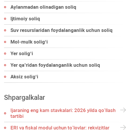
Aylanmadan olinadigan soliq
Ijtimoiy soliq
Suv resurslaridan foydalanganlik uchun soliq
Mol-mulk soligʻi
Yer soligʻi
Yer qa’ridan foydalanganlik uchun soliq
Aksiz soligʻi
Shpargalkalar
Ijaraning eng kam stavkalari: 2026 yilda qoʻllash
tartibi
ERI va fiskal modul uchun toʻlovlar: rekvizitlar