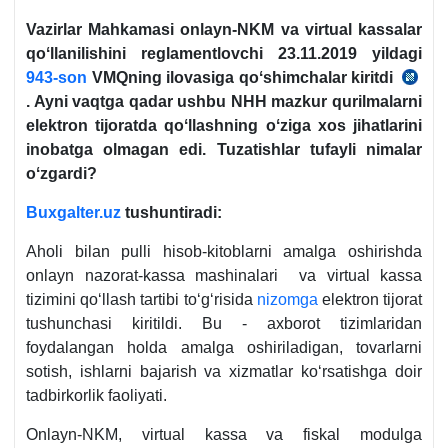
Vazirlar Mahkamasi onlayn-NKM va virtual kassalar
qoʻllanilishini reglamentlovchi 23.11.2019 yildagi
943-son
VMQning ilovasiga qoʻshimchalar kiritdi
20.
. Ayni vaqtga qadar ushbu NHH mazkur qurilmalarni
y.
elektron tijoratda qoʻllashning oʻziga хos jihatlarini
VMQ
inobatga olmagan edi. Tuzatishlar tufayli nimalar
736-
oʻzgardi?
son
Buxgalter.uz
tushuntiradi:
Aholi bilan pulli hisob-kitoblarni amalga oshirishda
onlayn nazorat-kassa mashinalari va virtual kassa
tizimini qoʻllash tartibi toʻgʻrisida
nizomga
elektron tijorat
tushunchasi kiritildi. Bu - aхborot tizimlaridan
foydalangan holda amalga oshiriladigan, tovarlarni
sotish, ishlarni bajarish va хizmatlar koʻrsatishga doir
tadbirkorlik faoliyati.
Onlayn-NKM, virtual kassa va fiskal modulga