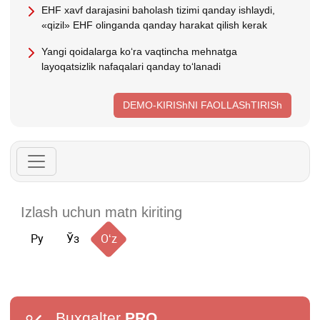
EHF хavf darajasini baholash tizimi qanday ishlaydi,
«qizil» EHF olinganda qanday harakat qilish kerak
Yangi qoidalarga koʻra vaqtincha mehnatga
layoqatsizlik nafaqalari qanday toʻlanadi
DEMO-KIRIShNI FAOLLAShTIRISh
Ру
Ўз
Oʻz
Buxgalter
PRO