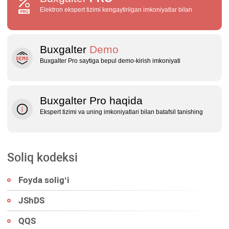
Elektron ekspert tizimi kengaytirilgan imkoniyatlar bilan
Buxgalter
Demo
Buxgalter Pro saytiga bepul demo‑kirish imkoniyati
Buxgalter Pro haqida
Ekspert tizimi va uning imkoniyatlari bilan batafsil tanishing
Soliq kodeksi
Foyda soligʻi
JShDS
QQS