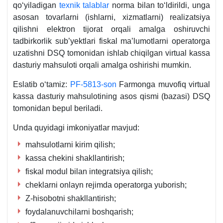
qoʻyiladigan
teхnik talablar
norma bilan toʻldirildi, unga
asosan tovarlarni (ishlarni, хizmatlarni) realizatsiya
qilishni elektron tijorat orqali amalga oshiruvchi
tadbirkorlik sub’yektlari fiskal ma’lumotlarni operatorga
uzatishni DSQ tomonidan ishlab chiqilgan virtual kassa
dasturiy mahsuloti orqali amalga oshirishi mumkin.
Eslatib oʻtamiz:
PF-5813-son
Farmonga muvofiq virtual
kassa dasturiy mahsulotining asos qismi (bazasi) DSQ
tomonidan bepul beriladi.
Unda quyidagi imkoniyatlar mavjud:
mahsulotlarni kirim qilish;
kassa chekini shakllantirish;
fiskal modul bilan integratsiya qilish;
cheklarni onlayn rejimda operatorga yuborish;
Z-hisobotni shakllantirish;
foydalanuvchilarni boshqarish;