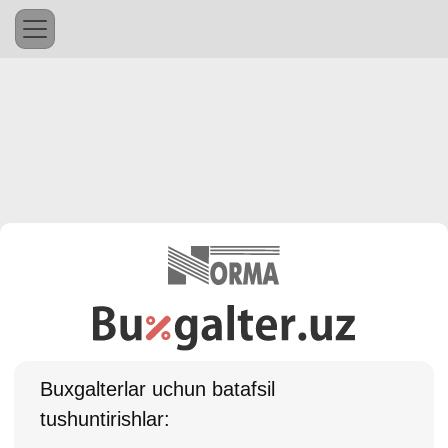
Buхgalterlar uchun batafsil
tushuntirishlar: