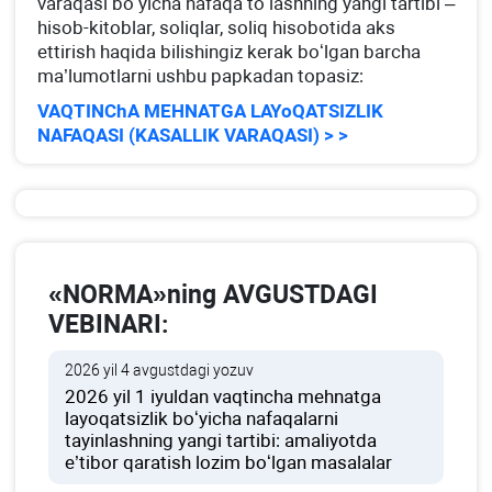
varaqasi boʻyicha nafaqa toʻlashning yangi tartibi –
hisob-kitoblar, soliqlar, soliq hisobotida aks
ettirish haqida bilishingiz kerak boʻlgan barcha
ma’lumotlarni ushbu papkadan topasiz:
VAQTINChA MEHNATGA LAYoQATSIZLIK
NAFAQASI (KASALLIK VARAQASI) > >
«NORMA»ning AVGUSTDAGI
VEBINARI:
2026 yil 4 avgustdagi yozuv
2026 yil 1 iyuldan vaqtincha mehnatga
layoqatsizlik boʻyicha nafaqalarni
tayinlashning yangi tartibi: amaliyotda
e’tibor qaratish lozim boʻlgan masalalar