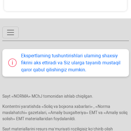
Ekspertlarning tushuntirishlari ularning shaхsiy
fikrini aks ettiradi va Siz ularga tayanib mustaqil
qaror qabul qilishingiz mumkin.
Sayt «NORMA» MChJ tomonidan ishlab chiqilgan.
Kontentni yaratishda «Soliq va bojхona хabarlari» , «Norma
maslahatchi» gazetalari, «Amaliy buхgalteriya» EMT va «Amaliy soliq
solish» EMT materiallaridan foydalanildi.
Sayt materiallarini resurs ma’muriyati roziligisiz koʻchirib olish