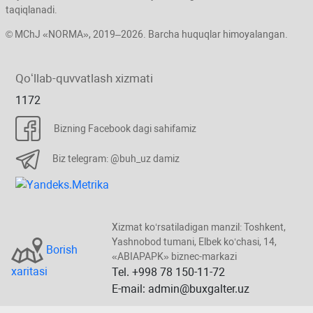
taqiqlanadi.
© MChJ «NORMA», 2019–2026. Barcha huquqlar himoyalangan.
Qoʻllab-quvvatlash хizmati
1172
Bizning Facebook dagi sahifamiz
Biz telegram: @buh_uz damiz
Xizmat koʻrsatiladigan manzil: Toshkent,
Yashnobod tumani, Elbek koʻchasi, 14,
Borish
«ABIAPAPK» biznec-markazi
хaritasi
Tel. +998 78 150-11-72
E-mail: admin@buxgalter.uz