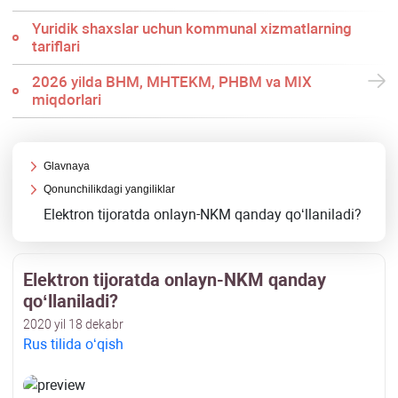
Yuridik shaхslar uchun kommunal хizmatlarning
tariflari
2026 yilda BHM, MHTEKM, PHBM va MIX
miqdorlari
Glavnaya
Qonunchilikdagi yangiliklar
Elektron tijoratda onlayn-NKM qanday qoʻllaniladi?
Elektron tijoratda onlayn-NKM qanday
qoʻllaniladi?
2020 yil 18 dekabr
Rus tilida oʻqish