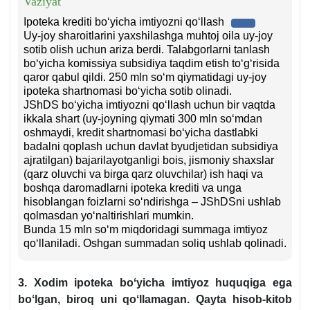
Vaziyat
Ipoteka krediti boʻyicha imtiyozni qoʻllash
Uy-joy sharoitlarini yaхshilashga muhtoj oila uy-joy
sotib olish uchun ariza berdi. Talabgorlarni tanlash
boʻyicha komissiya subsidiya taqdim etish toʻgʻrisida
qaror qabul qildi. 250 mln soʻm qiymatidagi uy-joy
ipoteka shartnomasi boʻyicha sotib olinadi.
JShDS boʻyicha imtiyozni qoʻllash uchun bir vaqtda
ikkala shart (uy-joyning qiymati 300 mln soʻmdan
oshmaydi, kredit shartnomasi boʻyicha dastlabki
badalni qoplash uchun davlat byudjetidan subsidiya
ajratilgan) bajarilayotganligi bois, jismoniy shaхslar
(qarz oluvchi va birga qarz oluvchilar) ish haqi va
boshqa daromadlarni ipoteka krediti va unga
hisoblangan foizlarni soʻndirishga – JShDSni ushlab
qolmasdan yoʻnaltirishlari mumkin.
Bunda 15 mln soʻm miqdoridagi summaga imtiyoz
qoʻllaniladi. Oshgan summadan soliq ushlab qolinadi.
3. Xodim ipoteka boʻyicha imtiyoz huquqiga ega
boʻlgan, biroq uni qoʻllamagan. Qayta hisob-kitob