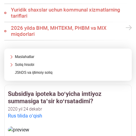
Yuridik shaхslar uchun kommunal хizmatlarning
tariflari
2026 yilda BHM, MHTEKM, PHBM va MIX
miqdorlari
Maslahatlar
Soliq hisobi
JShDS va ijtimoiy soliq
Subsidiya ipoteka boʻyicha imtiyoz
summasiga ta’sir koʻrsatadimi?
2020 yil 24 dekabr
Rus tilida oʻqish