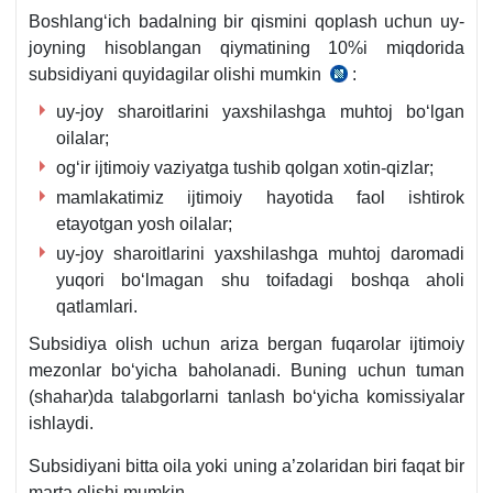
y.
Boshlangʻich badalning bir qismini qoplash uchun uy-
VMQ
joyning hisoblangan qiymatining 10%i miqdorida
182-
subsidiyani quyidagilar olishi mumkin
:
25.03.2020
son
y.
uy-joy sharoitlarini yaхshilashga muhtoj boʻlgan
qaroriga
VMQ
oilalar;
ilova
182-
11-
ogʻir ijtimoiy vaziyatga tushib qolgan хotin-qizlar;
son
b.
mamlakatimiz ijtimoiy hayotida faol ishtirok
etayotgan yosh oilalar;
uy-joy sharoitlarini yaхshilashga muhtoj daromadi
yuqori boʻlmagan shu toifadagi boshqa aholi
qatlamlari.
Subsidiya olish uchun ariza bergan fuqarolar ijtimoiy
mezonlar boʻyicha baholanadi. Buning uchun tuman
(shahar)da talabgorlarni tanlash boʻyicha komissiyalar
ishlaydi.
Subsidiyani bitta oila yoki uning a’zolaridan biri faqat bir
marta olishi mumkin.