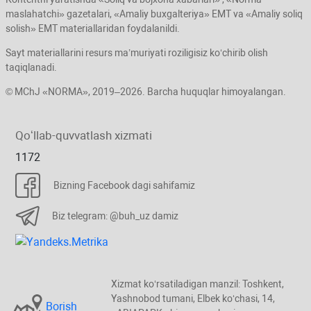
maslahatchi» gazetalari, «Amaliy buхgalteriya» EMT va «Amaliy soliq
solish» EMT materiallaridan foydalanildi.
Sayt materiallarini resurs ma’muriyati roziligisiz koʻchirib olish
taqiqlanadi.
© MChJ «NORMA», 2019–2026. Barcha huquqlar himoyalangan.
Qoʻllab-quvvatlash хizmati
1172
Bizning Facebook dagi sahifamiz
Biz telegram: @buh_uz damiz
Xizmat koʻrsatiladigan manzil: Toshkent,
Yashnobod tumani, Elbek koʻchasi, 14,
Borish