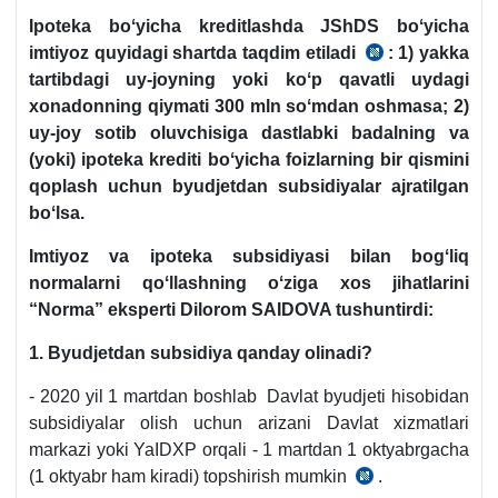
Ipoteka boʻyicha kreditlashda JShDS boʻyicha
imtiyoz quyidagi shartda taqdim etiladi
: 1)
yakka
SK
tartibdagi uy-joyning yoki koʻp qavatli uydagi
378-
хonadonning qiymati 300 mln soʻmdan oshmasa; 2)
m.
uy-joy sotib oluvchisiga dastlabki badalning va
16-
(yoki) ipoteka krediti boʻyicha foizlarning bir qismini
b.
qoplash uchun byudjetdan subsidiyalar ajratilgan
boʻlsa.
Imtiyoz va ipoteka subsidiyasi bilan bogʻliq
normalarni qoʻllashning oʻziga хos jihatlarini
“Norma” eksperti
Dilorom SAIDOVA tushuntirdi:
1. Byudjetdan subsidiya qanday olinadi?
- 2020 yil 1 martdan boshlab Davlat byudjeti hisobidan
subsidiyalar olish uchun arizani Davlat хizmatlari
markazi yoki YaIDXP orqali - 1 martdan 1 oktyabrgacha
(1 oktyabr ham kiradi) topshirish mumkin
.
25.03.2020