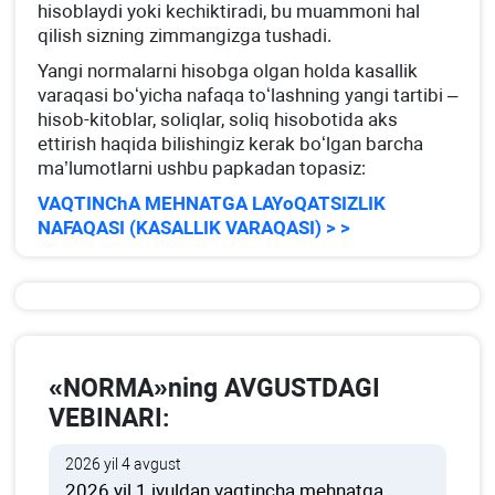
hisoblaydi yoki kechiktiradi, bu muammoni hal
qilish sizning zimmangizga tushadi.
Yangi normalarni hisobga olgan holda kasallik
varaqasi boʻyicha nafaqa toʻlashning yangi tartibi –
hisob-kitoblar, soliqlar, soliq hisobotida aks
ettirish haqida bilishingiz kerak boʻlgan barcha
ma’lumotlarni ushbu papkadan topasiz:
VAQTINChA MEHNATGA LAYoQATSIZLIK
NAFAQASI (KASALLIK VARAQASI) > >
«NORMA»ning AVGUSTDAGI
VEBINARI:
2026 yil 4 avgust
2026 yil 1 iyuldan vaqtincha mehnatga