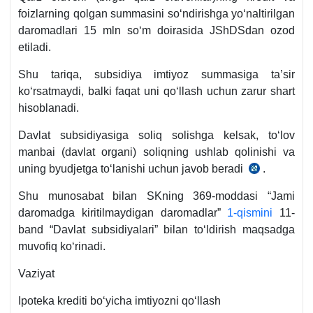
foizlarning qolgan summasini soʻndirishga yoʻnaltirilgan
daromadlari 15 mln soʻm doirasida JShDSdan ozod
etiladi.
Shu tariqa, subsidiya imtiyoz summasiga ta’sir
koʻrsatmaydi, balki faqat uni qoʻllash uchun zarur shart
hisoblanadi.
Davlat subsidiyasiga soliq solishga kelsak, toʻlov
manbai (davlat organi) soliqning ushlab qolinishi va
uning byudjetga toʻlanishi uchun javob beradi
.
SK
386-
Shu munosabat bilan SKning 369-moddasi “Jami
m.
daromadga kiritilmaydigan daromadlar”
1-qismini
11-
band “Davlat subsidiyalari” bilan toʻldirish maqsadga
muvofiq koʻrinadi.
Vaziyat
Ipoteka krediti boʻyicha imtiyozni qoʻllash