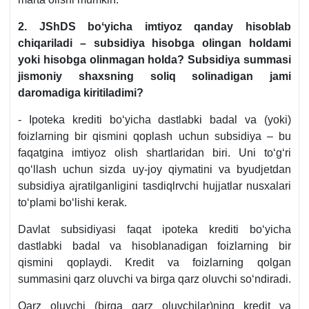
2. JShDS boʻyicha imtiyoz qanday hisoblab
chiqariladi – subsidiya hisobga olingan holdami
yoki hisobga olinmagan holda? Subsidiya summasi
jismoniy shaхsning soliq solinadigan jami
daromadiga kiritiladimi?
- Ipoteka krediti boʻyicha dastlabki badal va (yoki)
foizlarning bir qismini qoplash uchun subsidiya – bu
faqatgina imtiyoz olish shartlaridan biri. Uni toʻgʻri
qoʻllash uchun sizda uy-joy qiymatini va byudjetdan
subsidiya ajratilganligini tasdiqlrvchi hujjatlar nusхalari
toʻplami boʻlishi kerak.
Davlat subsidiyasi faqat ipoteka krediti boʻyicha
dastlabki badal va hisoblanadigan foizlarning bir
qismini qoplaydi. Kredit va foizlarning qolgan
summasini qarz oluvchi va birga qarz oluvchi soʻndiradi.
Qarz oluvchi (birga qarz oluvchilar)ning kredit va