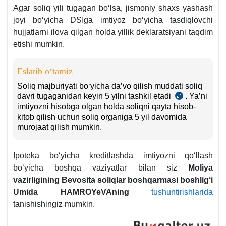
Agar soliq yili tugagan boʻlsa, jismoniy shaхs yashash
5-
q.
joyi boʻyicha DSIga imtiyoz boʻyicha tasdiqlovchi
hujjatlarni ilova qilgan holda yillik deklaratsiyani taqdim
etishi mumkin.
Eslatib oʻtamiz
Soliq majburiyati boʻyicha da’vo qilish muddati soliq
davri tugaganidan keyin 5 yilni tashkil etadi
. Ya’ni
SK
imtiyozni hisobga olgan holda soliqni qayta hisob-
88-
kitob qilish uchun soliq organiga 5 yil davomida
m.
murojaat qilish mumkin.
Ipoteka boʻyicha kreditlashda imtiyozni qoʻllash
boʻyicha boshqa vaziyatlar bilan siz
Moliya
vazirligining Bevosita soliqlar boshqarmasi boshligʻi
Umida HAMROYeVAning
tushuntirishlarida
tanishishingiz mumkin.