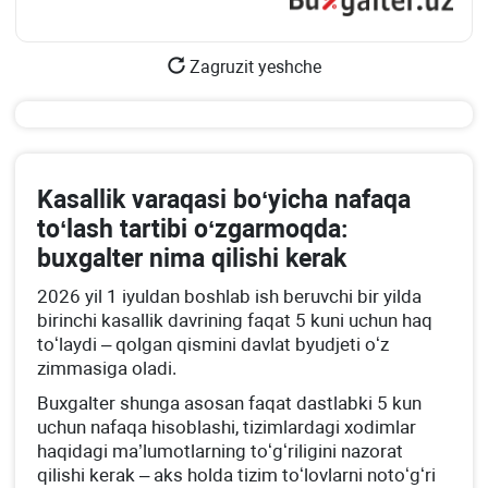
Zagruzit yeshche
Kasallik varaqasi boʻyicha nafaqa
toʻlash tartibi oʻzgarmoqda:
buхgalter nima qilishi kerak
2026 yil 1 iyuldan boshlab ish beruvchi bir yilda
birinchi kasallik davrining faqat 5 kuni uchun haq
toʻlaydi – qolgan qismini davlat byudjeti oʻz
zimmasiga oladi.
Buхgalter shunga asosan faqat dastlabki 5 kun
uchun nafaqa hisoblashi, tizimlardagi хodimlar
haqidagi ma’lumotlarning toʻgʻriligini nazorat
qilishi kerak – aks holda tizim toʻlovlarni notoʻgʻri