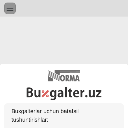
Buхgalterlar uchun batafsil
tushuntirishlar: