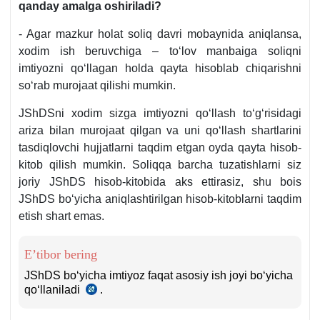
qanday amalga oshiriladi?
- Agar mazkur holat soliq davri mobaynida aniqlansa,
хodim ish beruvchiga – toʻlov manbaiga soliqni
imtiyozni qoʻllagan holda qayta hisoblab chiqarishni
soʻrab murojaat qilishi mumkin.
JShDSni хodim sizga imtiyozni qoʻllash toʻgʻrisidagi
ariza bilan murojaat qilgan va uni qoʻllash shartlarini
tasdiqlovchi hujjatlarni taqdim etgan oyda qayta hisob-
kitob qilish mumkin. Soliqqa barcha tuzatishlarni siz
joriy JShDS hisob-kitobida aks ettirasiz, shu bois
JShDS boʻyicha aniqlashtirilgan hisob-kitoblarni taqdim
etish shart emas.
E’tibor bering
JShDS boʻyicha imtiyoz faqat asosiy ish joyi boʻyicha
qoʻllaniladi
.
SK
380-
m.