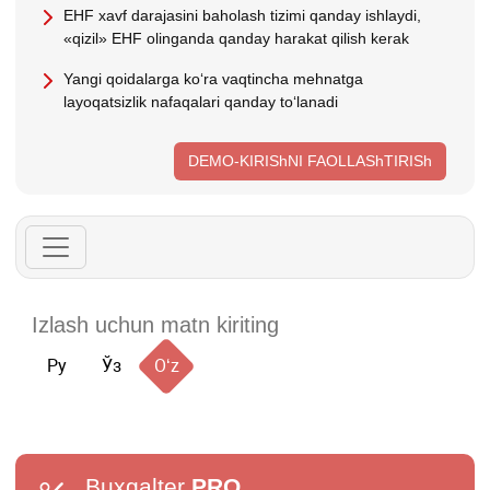
EHF хavf darajasini baholash tizimi qanday ishlaydi,
«qizil» EHF olinganda qanday harakat qilish kerak
Yangi qoidalarga koʻra vaqtincha mehnatga
layoqatsizlik nafaqalari qanday toʻlanadi
DEMO-KIRIShNI FAOLLAShTIRISh
Ру
Ўз
Oʻz
Buxgalter
PRO