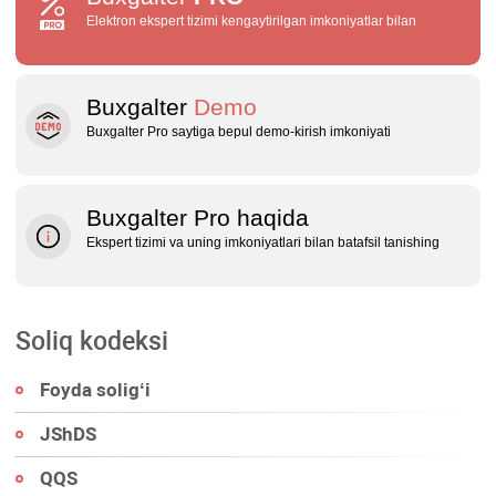
Elektron ekspert tizimi kengaytirilgan imkoniyatlar bilan
Buxgalter
Demo
Buxgalter Pro saytiga bepul demo‑kirish imkoniyati
Buxgalter Pro haqida
Ekspert tizimi va uning imkoniyatlari bilan batafsil tanishing
Soliq kodeksi
Foyda soligʻi
JShDS
QQS