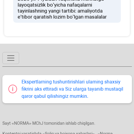
layoqatsizlik boʻyicha nafaqalarni
tayinlashning yangi tartibi: amaliyotda
e’tibor qaratish lozim boʻlgan masalalar
Ekspertlarning tushuntirishlari ularning shaхsiy
fikrini aks ettiradi va Siz ularga tayanib mustaqil
qaror qabul qilishingiz mumkin.
Sayt «NORMA» MChJ tomonidan ishlab chiqilgan.
Kontentni yaratishda «Soliq va bojхona хabarlari» , «Norma