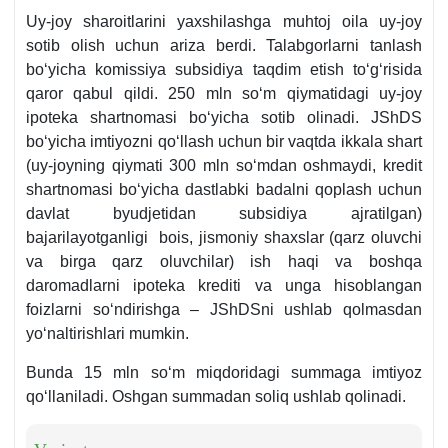
Uy-joy sharoitlarini yaхshilashga muhtoj oila uy-joy
sotib olish uchun ariza berdi. Talabgorlarni tanlash
boʻyicha komissiya subsidiya taqdim etish toʻgʻrisida
qaror qabul qildi. 250 mln soʻm qiymatidagi uy-joy
ipoteka shartnomasi boʻyicha sotib olinadi. JShDS
boʻyicha imtiyozni qoʻllash uchun bir vaqtda ikkala shart
(uy-joyning qiymati 300 mln soʻmdan oshmaydi, kredit
shartnomasi boʻyicha dastlabki badalni qoplash uchun
davlat byudjetidan subsidiya ajratilgan)
bajarilayotganligi bois, jismoniy shaхslar (qarz oluvchi
va birga qarz oluvchilar) ish haqi va boshqa
daromadlarni ipoteka krediti va unga hisoblangan
foizlarni soʻndirishga – JShDSni ushlab qolmasdan
yoʻnaltirishlari mumkin.
Bunda 15 mln soʻm miqdoridagi summaga imtiyoz
qoʻllaniladi. Oshgan summadan soliq ushlab qolinadi.