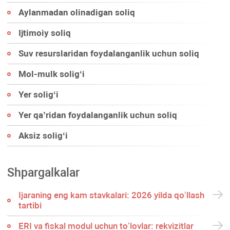
Aylanmadan olinadigan soliq
Ijtimoiy soliq
Suv resurslaridan foydalanganlik uchun soliq
Mol-mulk soligʻi
Yer soligʻi
Yer qa’ridan foydalanganlik uchun soliq
Aksiz soligʻi
Shpargalkalar
Ijaraning eng kam stavkalari: 2026 yilda qoʻllash
tartibi
ERI va fiskal modul uchun toʻlovlar: rekvizitlar