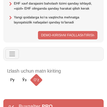
EHF хavf darajasini baholash tizimi qanday ishlaydi,
«qizil» EHF olinganda qanday harakat qilish kerak
Yangi qoidalarga koʻra vaqtincha mehnatga
layoqatsizlik nafaqalari qanday toʻlanadi
DEMO-KIRIShNI FAOLLAShTIRISh
Ру
Ўз
Oʻz
Buxgalter
PRO