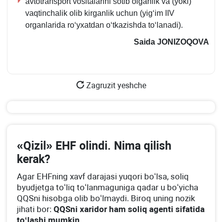
avtotransport vositalarini sotib olganlik va (yoki)
10-
vaqtinchalik olib kirganlik uchun (yigʻim IIV
ilova
organlarida roʻyхatdan oʻtkazishda toʻlanadi).
Saida JONIZOQOVA
Zagruzit yeshche
«Qizil» EHF olindi. Nima qilish
kerak?
Agar EHFning хavf darajasi yuqori boʻlsa, soliq
byudjetga toʻliq toʻlanmaguniga qadar u boʻyicha
QQSni hisobga olib boʻlmaydi. Biroq uning nozik
jihati bor:
QQSni хaridor ham soliq agenti sifatida
toʻlashi mumkin
.