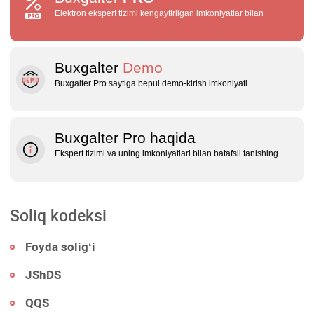
Elektron ekspert tizimi kengaytirilgan imkoniyatlar bilan
Buxgalter
Demo
Buxgalter Pro saytiga bepul demo‑kirish imkoniyati
Buxgalter Pro haqida
Ekspert tizimi va uning imkoniyatlari bilan batafsil tanishing
Soliq kodeksi
Foyda soligʻi
JShDS
QQS