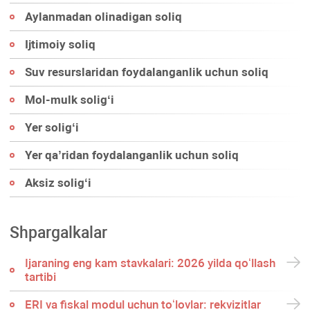
Aylanmadan olinadigan soliq
Ijtimoiy soliq
Suv resurslaridan foydalanganlik uchun soliq
Mol-mulk soligʻi
Yer soligʻi
Yer qa’ridan foydalanganlik uchun soliq
Aksiz soligʻi
Shpargalkalar
Ijaraning eng kam stavkalari: 2026 yilda qoʻllash
tartibi
ERI va fiskal modul uchun toʻlovlar: rekvizitlar