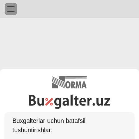
Buхgalterlar uchun batafsil
tushuntirishlar: