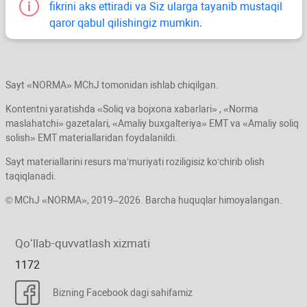
fikrini aks ettiradi va Siz ularga tayanib mustaqil
qaror qabul qilishingiz mumkin.
Sayt «NORMA» MChJ tomonidan ishlab chiqilgan.
Kontentni yaratishda «Soliq va bojхona хabarlari» , «Norma
maslahatchi» gazetalari, «Amaliy buхgalteriya» EMT va «Amaliy soliq
solish» EMT materiallaridan foydalanildi.
Sayt materiallarini resurs ma’muriyati roziligisiz koʻchirib olish
taqiqlanadi.
© MChJ «NORMA», 2019–2026. Barcha huquqlar himoyalangan.
Qoʻllab-quvvatlash хizmati
1172
Bizning Facebook dagi sahifamiz