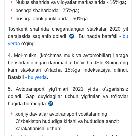
Nukus shahrida va viloyatlar markazlarida - 16%ga;
boshqa shaharlarda - 25%ga;
boshqa aholi punktlarida - 50%ga.
Toshkent shahrida chegaralangan stavkalar 2020 yil
darajasida saqlanib qoladi
. Bu haqda batafsil -
bu
25.12.2020
yerda
oʻqing.
y.
OʻRQ-
4. Mol-mulkni (koʻchmas mulk va avtomobillar) ijaraga
657-
berishdan olingan daromadlar boʻyicha JShDSning eng
son
kam stavkalari oʻrtacha 15%ga indeksatsiya qilindi.
9-
Batafsil -
bu yerda
.
ilova
5. Avtotransport yigʻimlari 2021 yilda oʻzgarishsiz
qoladi. Gap quyidagilar uchun yigʻimlar va toʻlovlar
haqida bormoqda
:
25.12.2020
y.
хorijiy davlatlar avtotransport vositalarining
OʻRQ-
Oʻzbekiston hududiga kirishi va hududida tranzit
657-
хarakatlanishi uchun;
son