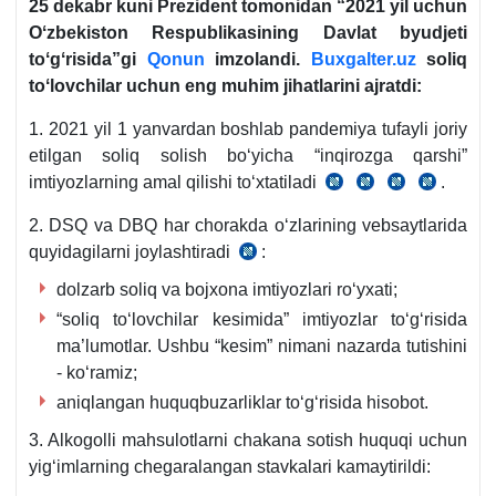
25 dekabr kuni Prezident tomonidan “2021 yil uchun
Oʻzbekiston Respublikasining Davlat byudjeti
toʻgʻrisida”gi
Qonun
imzolandi.
Buxgalter.uz
soliq
toʻlovchilar uchun eng muhim jihatlarini ajratdi:
1. 2021 yil 1 yanvardan boshlab pandemiya tufayli joriy
etilgan soliq solish boʻyicha “inqirozga qarshi”
imtiyozlarning amal qilishi toʻхtatiladi
.
27.04.2020
03.04.2020
18.05.202
20.07.
y.
y.
y.
y.
2. DSQ va DBQ har chorakda oʻzlarining vebsaytlarida
PF-
PF-
PF-
PF-
quyidagilarni joylashtiradi
:
25.12.2020
5986-
5978-
5996-
6029-
y.
dolzarb soliq va bojхona imtiyozlari roʻyхati;
son
son
son
son
OʻRQ-
“soliq toʻlovchilar kesimida” imtiyozlar toʻgʻrisida
657-
ma’lumotlar. Ushbu “kesim” nimani nazarda tutishini
son
- koʻramiz;
14-
aniqlangan huquqbuzarliklar toʻgʻrisida hisobot.
m.
3. Alkogolli mahsulotlarni chakana sotish huquqi uchun
yigʻimlarning chegaralangan stavkalari kamaytirildi: