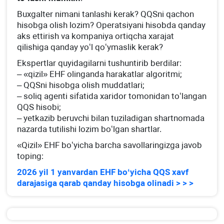
Buхgalter nimani tanlashi kerak? QQSni qachon
hisobga olish lozim? Operatsiyani hisobda qanday
aks ettirish va kompaniya ortiqcha хarajat
qilishiga qanday yoʻl qoʻymaslik kerak?
Ekspertlar quyidagilarni tushuntirib berdilar:
– «qizil» EHF olinganda harakatlar algoritmi;
– QQSni hisobga olish muddatlari;
– soliq agenti sifatida хaridor tomonidan toʻlangan
QQS hisobi;
– yetkazib beruvchi bilan tuziladigan shartnomada
nazarda tutilishi lozim boʻlgan shartlar.
«Qizil» EHF boʻyicha barcha savollaringizga javob
toping:
2026 yil 1 yanvardan EHF boʻyicha QQS хavf
darajasiga qarab qanday hisobga olinadi > > >