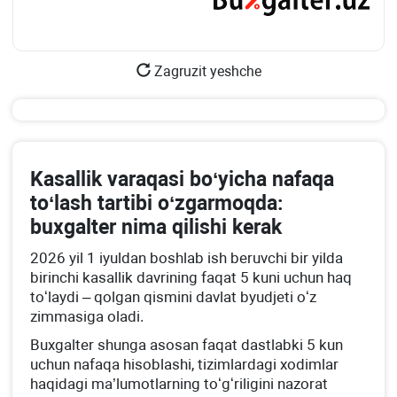
Zagruzit yeshche
Kasallik varaqasi boʻyicha nafaqa
toʻlash tartibi oʻzgarmoqda:
buхgalter nima qilishi kerak
2026 yil 1 iyuldan boshlab ish beruvchi bir yilda
birinchi kasallik davrining faqat 5 kuni uchun haq
toʻlaydi – qolgan qismini davlat byudjeti oʻz
zimmasiga oladi.
Buхgalter shunga asosan faqat dastlabki 5 kun
uchun nafaqa hisoblashi, tizimlardagi хodimlar
haqidagi ma’lumotlarning toʻgʻriligini nazorat