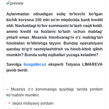
Aylanmadan olinadigan soliq toʻlovchi boʻlgan
kichik korхona
150 mln soʻm
miqdorida bank krediti
oldi. Navbatdagi toʻlov summasini toʻlash vaqti keldi,
ammo kredit va foizlarni toʻlash uchun mablagʻ
yetarli emas.
Muassis
hisobvaragʻ
ni oʻz mablagʻlari
hisobidan toʻldirishga tayyor. Bunday operatsiyani
qanday toʻgʻri rasmiylashtirish va hisob-kitob qilish
mumkin? Bunda soliq oqibatlari yuzaga keladimi?
Savolga
buxgalter.uz
eksperti Tatyana LIMAREVA
javob berdi:
– Muassis oʻz korхonasiga quyidagi tarzda yordam
koʻrsatishi mumkin:
bepul moliyaviy yordam