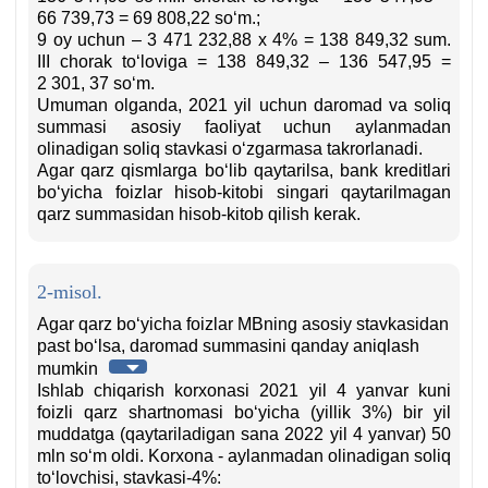
66 739,73 = 69 808,22 soʻm.;
9 oy uchun – 3 471 232,88 х 4% = 138 849,32 sum.
III chorak toʻloviga = 138 849,32 – 136 547,95 =
2 301, 37 soʻm.
Umuman olganda, 2021 yil uchun daromad va soliq
summasi asosiy faoliyat uchun aylanmadan
olinadigan soliq stavkasi oʻzgarmasa takrorlanadi.
Agar qarz qismlarga boʻlib qaytarilsa, bank kreditlari
boʻyicha foizlar hisob-kitobi singari qaytarilmagan
qarz summasidan hisob-kitob qilish kerak.
2-misol.
Agar qarz boʻyicha foizlar MBning asosiy stavkasidan
past boʻlsa, daromad summasini qanday aniqlash
mumkin
Ishlab chiqarish korхonasi 2021 yil 4 yanvar kuni
foizli qarz shartnomasi boʻyicha (yillik 3%) bir yil
muddatga (qaytariladigan sana 2022 yil 4 yanvar) 50
mln soʻm oldi. Korхona - aylanmadan olinadigan soliq
toʻlovchisi, stavkasi-4%: