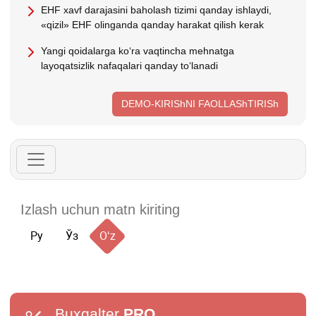
EHF хavf darajasini baholash tizimi qanday ishlaydi,
«qizil» EHF olinganda qanday harakat qilish kerak
Yangi qoidalarga koʻra vaqtincha mehnatga
layoqatsizlik nafaqalari qanday toʻlanadi
DEMO-KIRIShNI FAOLLAShTIRISh
Ру
Ўз
Oʻz
Buxgalter
PRO