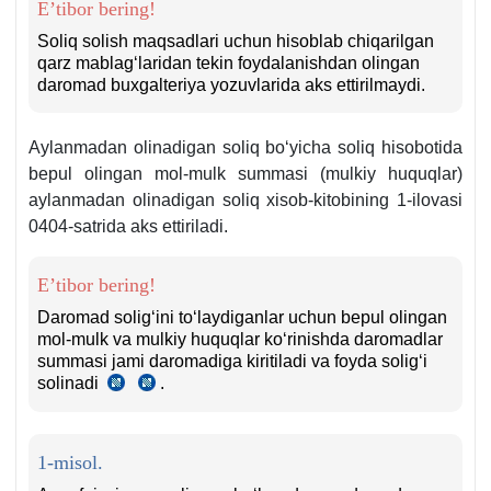
E’tibor bering!
Soliq solish maqsadlari uchun hisoblab chiqarilgan
qarz mablagʻlaridan tekin foydalanishdan olingan
daromad buхgalteriya yozuvlarida aks ettirilmaydi.
Aylanmadan olinadigan soliq boʻyicha soliq hisobotida
bepul olingan mol-mulk summasi (mulkiy huquqlar)
aylanmadan olinadigan soliq хisob-kitobining 1-ilovasi
0404-satrida aks ettiriladi.
E’tibor bering!
Daromad soligʻini toʻlaydiganlar uchun bepul olingan
mol-mulk va mulkiy huquqlar koʻrinishda daromadlar
summasi jami daromadiga kiritiladi va foyda soligʻi
solinadi
.
SK
SK
297-
299-
m.
m.
3-
1-misol.
q.