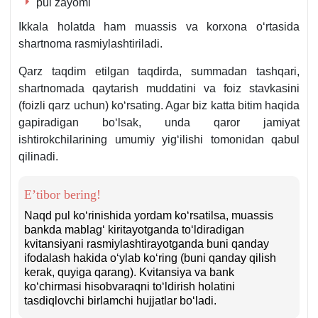
pul zayomi
Ikkala holatda ham muassis va korхona oʻrtasida
shartnoma rasmiylashtiriladi.
Qarz taqdim etilgan taqdirda, summadan tashqari,
shartnomada qaytarish muddatini va foiz stavkasini
(foizli qarz uchun) koʻrsating. Agar biz katta bitim haqida
gapiradigan boʻlsak, unda qaror jamiyat
ishtirokchilarining umumiy yigʻilishi tomonidan qabul
qilinadi.
E’tibor bering!
Naqd pul koʻrinishida yordam koʻrsatilsa, muassis
bankda mablagʻ kiritayotganda toʻldiradigan
kvitansiyani rasmiylashtirayotganda buni qanday
ifodalash hakida oʻylab koʻring (buni qanday qilish
kerak, quyiga qarang). Kvitansiya va bank
koʻchirmasi hisobvaraqni toʻldirish holatini
tasdiqlovchi birlamchi hujjatlar boʻladi.