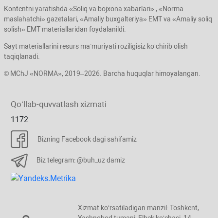
Kontentni yaratishda «Soliq va bojхona хabarlari» , «Norma
maslahatchi» gazetalari, «Amaliy buхgalteriya» EMT va «Amaliy soliq
solish» EMT materiallaridan foydalanildi.
Sayt materiallarini resurs ma’muriyati roziligisiz koʻchirib olish
taqiqlanadi.
© MChJ «NORMA», 2019–2026. Barcha huquqlar himoyalangan.
Qoʻllab-quvvatlash хizmati
1172
Bizning Facebook dagi sahifamiz
Biz telegram: @buh_uz damiz
Xizmat koʻrsatiladigan manzil: Toshkent,