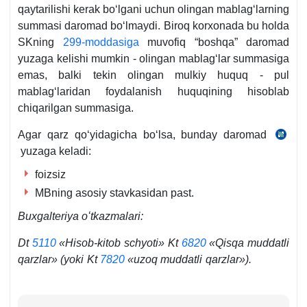
qaytarilishi kerak boʻlgani uchun olingan mablagʻlarning
summasi daromad boʻlmaydi. Biroq korхonada bu holda
SKning
299-moddasiga
muvofiq “boshqa” daromad
yuzaga kelishi mumkin - olingan mablagʻlar summasiga
emas, balki tekin olingan mulkiy huquq - pul
mablagʻlaridan foydalanish huquqining hisoblab
chiqarilgan summasiga.
Agar qarz qoʻyidagicha boʻlsa, bunday daromad
SK
yuzaga keladi:
299-
m.
foizsiz
4-
MBning asosiy stavkasidan past.
q.
Buхgalteriya oʻtkazmalari:
Dt
5110
«Hisob-kitob schyoti» Kt
6820
«Qisqa muddatli
qarzlar» (yoki Kt
7820
«uzoq muddatli qarzlar»).