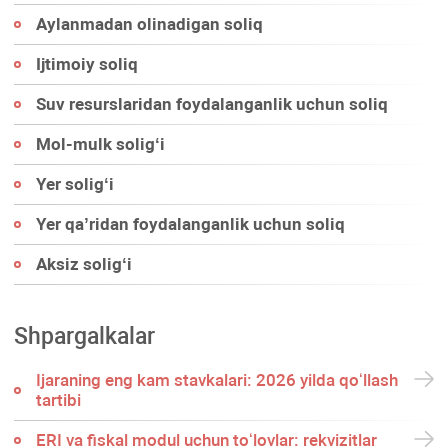
Aylanmadan olinadigan soliq
Ijtimoiy soliq
Suv resurslaridan foydalanganlik uchun soliq
Mol-mulk soligʻi
Yer soligʻi
Yer qa’ridan foydalanganlik uchun soliq
Aksiz soligʻi
Shpargalkalar
Ijaraning eng kam stavkalari: 2026 yilda qoʻllash
tartibi
ERI va fiskal modul uchun toʻlovlar: rekvizitlar