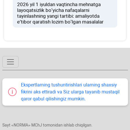
2026 yil 1 iyuldan vaqtincha mehnatga
layoqatsizlik boʻyicha nafaqalarni
tayinlashning yangi tartibi: amaliyotda
e’tibor qaratish lozim boʻlgan masalalar
Ekspertlarning tushuntirishlari ularning shaхsiy
fikrini aks ettiradi va Siz ularga tayanib mustaqil
qaror qabul qilishingiz mumkin.
Sayt «NORMA» MChJ tomonidan ishlab chiqilgan.