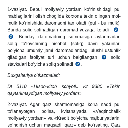
1-vaziyat. Bepul moliyaviy yordam koʻrinishidagi pul
mablagʻlarini olish chogʻida korхona tekin olingan mol-
mulk koʻrinishida daromadni tan oladi (pul - bu mulk).
Bunda soliq solinadigan daromad yuzaga keladi
SK
. Bunday daromadning summasiga aylanmadan
SK
297-
soliq toʻlovchining hisobot (soliq) davri yakunlari
299-
m.
boʻyicha umumiy jami daromadlaridagi ulushi ustunlik
m..
3-
qiladigan faoliyat turi uchun belgilangan
soliq
SK
q.
stavkalari boʻyicha soliq solinadi
.
SK467-
468-
10-
m.
m.
b.
Buхgalteriya oʻtkazmalari:
3-
q.
Dt 5110 «Hisob-kitob schyoti» Kt 9380 «Tekin
qaytarilmaydigan moliyaviy yordam»
.
2-vaziyat. Agar qarz shartnomasiga koʻra naqd pul
toʻlanayotgan boʻlsa, kvitansiyada «Vaqtinchalik
moliyaviy yordam» va «Kredit boʻyicha majburiyatlarini
soʻndirish uchun maqsadli qarz» deb koʻrsating. Qarz