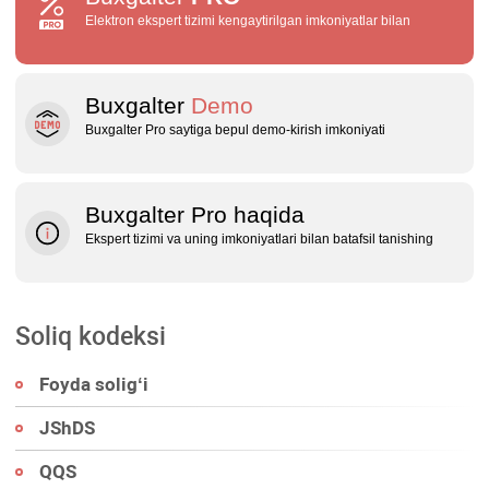
Elektron ekspert tizimi kengaytirilgan imkoniyatlar bilan
Buxgalter
Demo
Buxgalter Pro saytiga bepul demo‑kirish imkoniyati
Buxgalter Pro haqida
Ekspert tizimi va uning imkoniyatlari bilan batafsil tanishing
Soliq kodeksi
Foyda soligʻi
JShDS
QQS