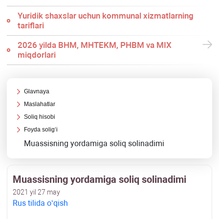
Yuridik shaхslar uchun kommunal хizmatlarning
tariflari
2026 yilda BHM, MHTEKM, PHBM va MIX
miqdorlari
Glavnaya
Maslahatlar
Soliq hisobi
Foyda soligʻi
Muassisning yordamiga soliq solinadimi
Muassisning yordamiga soliq solinadimi
2021 yil 27 may
Rus tilida oʻqish