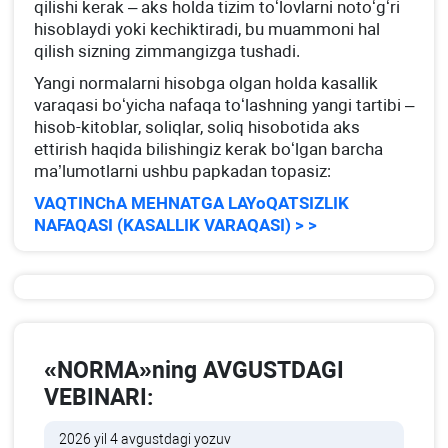
qilishi kerak – aks holda tizim toʻlovlarni notoʻgʻri
hisoblaydi yoki kechiktiradi, bu muammoni hal
qilish sizning zimmangizga tushadi.
Yangi normalarni hisobga olgan holda kasallik
varaqasi boʻyicha nafaqa toʻlashning yangi tartibi –
hisob-kitoblar, soliqlar, soliq hisobotida aks
ettirish haqida bilishingiz kerak boʻlgan barcha
ma’lumotlarni ushbu papkadan topasiz:
VAQTINChA MEHNATGA LAYoQATSIZLIK
NAFAQASI (KASALLIK VARAQASI) > >
«NORMA»ning AVGUSTDAGI
VEBINARI:
2026 yil 4 avgustdagi yozuv