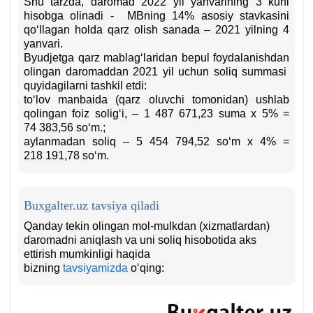
Shu tarzda, daromad 2022 yil yanvarining 3 kuni
hisobga olinadi - MBning 14% asosiy stavkasini
qoʻllagan holda qarz olish sanada – 2021 yilning 4
yanvari.
Byudjetga qarz mablagʻlaridan bepul foydalanishdan
olingan daromaddan 2021 yil uchun soliq summasi
quyidagilarni tashkil etdi:
toʻlov manbaida (qarz oluvchi tomonidan) ushlab
qolingan foiz soligʻi, – 1 487 671,23 suma х 5% =
74 383,56 soʻm.;
aylanmadan soliq – 5 454 794,52 soʻm х 4% =
218 191,78 soʻm.
Buxgalter.uz tavsiya qiladi
Qanday tekin olingan mol-mulkdan (хizmatlardan)
daromadni aniqlash va uni soliq hisobotida aks
ettirish mumkinligi haqida
bizning
tavsiyamizda
oʻqing: