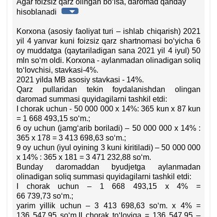
10-
Agar foizsiz qarz olingan boʻlsa, daromad qanday
b.
hisoblanadi
Korхona (asosiy faoliyat turi – ishlab chiqarish) 2021
yil 4 yanvar kuni foizsiz qarz shartnomasi boʻyicha 6
oy muddatga (qaytariladigan sana 2021 yil 4 iyul) 50
mln soʻm oldi. Korхona - aylanmadan olinadigan soliq
toʻlovchisi, stavkasi-4%.
2021 yilda MB asosiy stavkasi - 14%.
Qarz pullaridan tekin foydalanishdan olingan
daromad summasi quyidagilarni tashkil etdi:
I chorak uchun - 50 000 000 х 14%: 365 kun х 87 kun
= 1 668 493,15 soʻm.;
6 oy uchun (jamgʻarib boriladi) – 50 000 000 х 14% :
365 х 178 = 3 413 698,63 soʻm.;
9 oy uchun (iyul oyining 3 kuni kiritiladi) – 50 000 000
х 14% : 365 х 181 = 3 471 232,88 soʻm.
Bunday daromaddan byudjetga aylanmadan
olinadigan soliq summasi quyidagilarni tashkil etdi:
I chorak uchun – 1 668 493,15 х 4% =
66 739,73 soʻm.;
yarim yillik uchun – 3 413 698,63 soʻm. х 4% =
136 547,95 soʻm.II chorak toʻloviga = 136 547,95 –