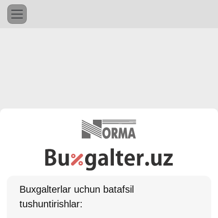
Buхgalterlar uchun batafsil
tushuntirishlar: