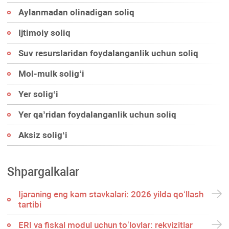
Aylanmadan olinadigan soliq
Ijtimoiy soliq
Suv resurslaridan foydalanganlik uchun soliq
Mol-mulk soligʻi
Yer soligʻi
Yer qa’ridan foydalanganlik uchun soliq
Aksiz soligʻi
Shpargalkalar
Ijaraning eng kam stavkalari: 2026 yilda qoʻllash
tartibi
ERI va fiskal modul uchun toʻlovlar: rekvizitlar