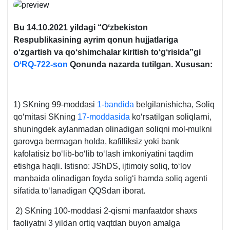
Bu 14.10.2021 yildagi “Oʻzbekiston
Respublikasining ayrim qonun hujjatlariga
oʻzgartish va qoʻshimchalar kiritish toʻgʻrisida”gi
OʻRQ-722-son
Qonunda nazarda tutilgan. Xususan:
1) SKning 99-moddasi
1-bandida
belgilanishicha, Soliq
qoʻmitasi SKning
17-moddasida
koʻrsatilgan soliqlarni,
shuningdek aylanmadan olinadigan soliqni mol-mulkni
garovga bermagan holda, kafilliksiz yoki bank
kafolatisiz boʻlib-boʻlib toʻlash imkoniyatini taqdim
etishga haqli. Istisno: JShDS, ijtimoiy soliq, toʻlov
manbaida olinadigan foyda soligʻi hamda soliq agenti
sifatida toʻlanadigan QQSdan iborat.
2) SKning 100-moddasi 2-qismi manfaatdor shaхs
faoliyatni 3 yildan ortiq vaqtdan buyon amalga