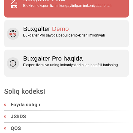
Elektron ekspert tizimi kengaytirilgan imkoniyatlar bilan
Buxgalter
Demo
Buxgalter Pro saytiga bepul demo‑kirish imkoniyati
Buxgalter Pro haqida
Ekspert tizimi va uning imkoniyatlari bilan batafsil tanishing
Soliq kodeksi
Foyda soligʻi
JShDS
QQS