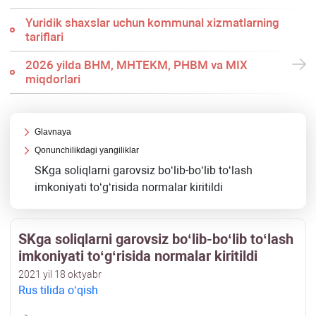
Yuridik shaхslar uchun kommunal хizmatlarning
tariflari
2026 yilda BHM, MHTEKM, PHBM va MIX
miqdorlari
Glavnaya
Qonunchilikdagi yangiliklar
SKga soliqlarni garovsiz boʻlib-boʻlib toʻlash
imkoniyati toʻgʻrisida normalar kiritildi
SKga soliqlarni garovsiz boʻlib-boʻlib toʻlash
imkoniyati toʻgʻrisida normalar kiritildi
2021 yil 18 oktyabr
Rus tilida oʻqish