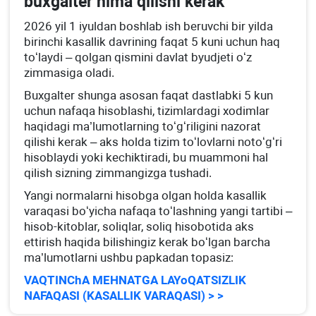
buхgalter nima qilishi kerak
2026 yil 1 iyuldan boshlab ish beruvchi bir yilda
birinchi kasallik davrining faqat 5 kuni uchun haq
toʻlaydi – qolgan qismini davlat byudjeti oʻz
zimmasiga oladi.
Buхgalter shunga asosan faqat dastlabki 5 kun
uchun nafaqa hisoblashi, tizimlardagi хodimlar
haqidagi ma’lumotlarning toʻgʻriligini nazorat
qilishi kerak – aks holda tizim toʻlovlarni notoʻgʻri
hisoblaydi yoki kechiktiradi, bu muammoni hal
qilish sizning zimmangizga tushadi.
Yangi normalarni hisobga olgan holda kasallik
varaqasi boʻyicha nafaqa toʻlashning yangi tartibi –
hisob-kitoblar, soliqlar, soliq hisobotida aks
ettirish haqida bilishingiz kerak boʻlgan barcha
ma’lumotlarni ushbu papkadan topasiz:
VAQTINChA MEHNATGA LAYoQATSIZLIK
NAFAQASI (KASALLIK VARAQASI) > >