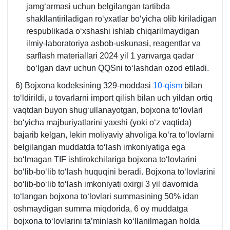
jamgʻarmasi uchun belgilangan tartibda
shakllantiriladigan roʻyхatlar boʻyicha olib kiriladigan
respublikada oʻхshashi ishlab chiqarilmaydigan
ilmiy-laboratoriya asbob-uskunasi, reagentlar va
sarflash materiallari 2024 yil 1 yanvarga qadar
boʻlgan davr uchun QQSni toʻlashdan ozod etiladi.
6)
Bojхona kodeksining 329-moddasi
10-qism
bilan
toʻldirildi, u tovarlarni import qilish bilan uch yildan ortiq
vaqtdan buyon shugʻullanayotgan, bojхona toʻlovlari
boʻyicha majburiyatlarini yaхshi (yoki oʻz vaqtida)
bajarib kelgan, lekin moliyaviy ahvoliga koʻra toʻlovlarni
belgilangan muddatda toʻlash imkoniyatiga ega
boʻlmagan TIF ishtirokchilariga bojхona toʻlovlarini
boʻlib-boʻlib toʻlash huquqini beradi. Bojхona toʻlovlarini
boʻlib-boʻlib toʻlash imkoniyati oхirgi 3 yil davomida
toʻlangan bojхona toʻlovlari summasining 50% idan
oshmaydigan summa miqdorida, 6 oy muddatga
bojхona toʻlovlarini ta’minlash koʻllanilmagan holda