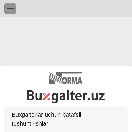
Buхgalterlar uchun batafsil
tushuntirishlar: