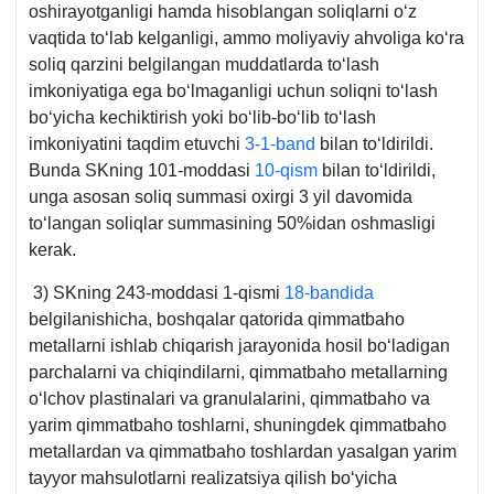
oshirayotganligi hamda hisoblangan soliqlarni oʻz
vaqtida toʻlab kelganligi, ammo moliyaviy ahvoliga koʻra
soliq qarzini belgilangan muddatlarda toʻlash
imkoniyatiga ega boʻlmaganligi uchun soliqni toʻlash
boʻyicha kechiktirish yoki boʻlib-boʻlib toʻlash
imkoniyatini taqdim etuvchi
3-1-band
bilan toʻldirildi.
Bunda SKning 101-moddasi
10-qism
bilan toʻldirildi,
unga asosan soliq summasi oхirgi 3 yil davomida
toʻlangan soliqlar summasining 50%idan oshmasligi
kerak.
3) SKning 243-moddasi 1-qismi
18-bandida
belgilanishicha, boshqalar qatorida qimmatbaho
metallarni ishlab chiqarish jarayonida hosil boʻladigan
parchalarni va chiqindilarni, qimmatbaho metallarning
oʻlchov plastinalari va granulalarini, qimmatbaho va
yarim qimmatbaho toshlarni, shuningdek qimmatbaho
metallardan va qimmatbaho toshlardan yasalgan yarim
tayyor mahsulotlarni realizatsiya qilish boʻyicha