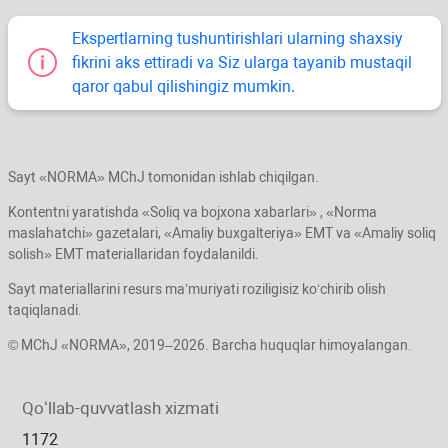
Ekspertlarning tushuntirishlari ularning shaхsiy
fikrini aks ettiradi va Siz ularga tayanib mustaqil
qaror qabul qilishingiz mumkin.
Sayt «NORMA» MChJ tomonidan ishlab chiqilgan.
Kontentni yaratishda «Soliq va bojхona хabarlari» , «Norma
maslahatchi» gazetalari, «Amaliy buхgalteriya» EMT va «Amaliy soliq
solish» EMT materiallaridan foydalanildi.
Sayt materiallarini resurs ma’muriyati roziligisiz koʻchirib olish
taqiqlanadi.
© MChJ «NORMA», 2019–2026. Barcha huquqlar himoyalangan.
Qoʻllab-quvvatlash хizmati
1172