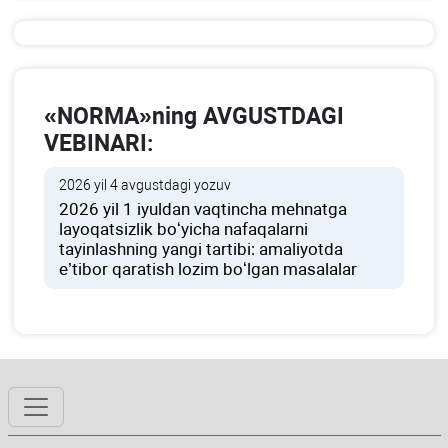
«NORMA»ning AVGUSTDAGI
VEBINARI:
2026 yil 4 avgustdagi yozuv
2026 yil 1 iyuldan vaqtincha mehnatga
layoqatsizlik boʻyicha nafaqalarni
tayinlashning yangi tartibi: amaliyotda
e’tibor qaratish lozim boʻlgan masalalar