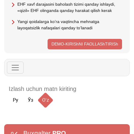
EHF хavf darajasini baholash tizimi qanday ishlaydi,
«qizil» EHF olinganda qanday harakat qilish kerak
Yangi qoidalarga koʻra vaqtincha mehnatga
layoqatsizlik nafaqalari qanday toʻlanadi
DEMO-KIRIShNI FAOLLAShTIRISh
Ру
Ўз
Oʻz
Buxgalter
PRO