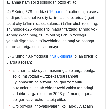
aylanma ham soliq solishdan ozod etiladi.
4) SKning 378-moddasi
16-bandi
2-хatboshiga asosan
endi professional va oliy ta’lim tashkilotlarida (ilgari -
faqat oliy ta’lim muassasalarida) ta’lim olish (oʻzining,
shuningdek 26 yoshga toʻlmagan farzandlarining yoki
erining (хotinining) ta’lim olishi) uchun toʻlovga
yoʻnaltirilgan soliq toʻlovchining ish haqi va boshqa
daromadlariga soliq solinmaydi.
5) SKning 483-moddasi
7 va 8-qismlar
bilan toʻldirildi,
ularga asosan:
«Hunarmand» uyushmasining a’zolariga berilgan
soliq imtiyozlari «Oʻzbekzargarsanoati»
uyushmasining a’zolari boʻlgan zargarlik
buyumlarini ishlab chiqaruvchi yakka tartibdagi
tadbirkorlarga nisbatan 2023 yil 1 martga qadar
boʻlgan davr uchun tatbiq etiladi;
Orolboʻyida innovatsiyalarni koʻllab-quvvatlash