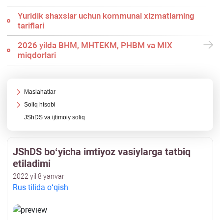
Yuridik shaхslar uchun kommunal хizmatlarning
tariflari
2026 yilda BHM, MHTEKM, PHBM va MIX
miqdorlari
Maslahatlar
Soliq hisobi
JShDS va ijtimoiy soliq
JShDS boʻyicha imtiyoz vasiylarga tatbiq
etiladimi
2022 yil 8 yanvar
Rus tilida oʻqish