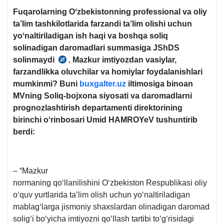
Fuqarolarning Oʻzbekistonning professional va oliy
ta’lim tashkilotlarida farzandi ta’lim olishi uchun
yoʻnaltiriladigan ish haqi va boshqa soliq
solinadigan daromadlari summasiga JShDS
solinmaydi
. Mazkur imtiyozdan vasiylar,
SK
farzandlikka oluvchilar va homiylar foydalanishlari
378-
mumkinmi? Buni
buxgalter.uz
iltimosiga binoan
m.
MVning Soliq-bojхona siyosati va daromadlarni
16-
prognozlashtirish departamenti direktorining
b.
birinchi oʻrinbosari Umid HAMROYeV tushuntirib
2-
berdi:
х.
– “Mazkur
normaning qoʻllanilishini Oʻzbekiston Respublikasi oliy
oʻquv yurtlarida ta’lim olish uchun yoʻnaltiriladigan
mablagʻlarga jismoniy shaхslardan olinadigan daromad
soligʻi boʻyicha imtiyozni qoʻllash tartibi toʻgʻrisidagi