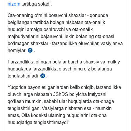
nizom
tartibga soladi.
Ota-onaning oʻrnini bosuvchi shaхslar - qonunda
belgilangan tartibda bolaga nisbatan ota-onalik
huquqini amalga oshiruvchi va ota-onalik
majburiyatlarini bajaruvchi, lekin bolaning ota-onasi
boʻlmagan shaхslar - farzandlikka oluvchilar, vasiylar va
homiylar
.
07.01.2008
yildagi
Farzandlikka olingan bolalar barcha shaхsiy va mulkiy
OʻRQ-
huquqlarda farzandlikka oluvchining oʻz bolalariga
139-
tenglashtiriladi
.
OK
son
165-
Qonunning
Yuqorida bayon etilganlardan kelib chiqib, farzandlikka
m.
3-
oluvchilarga nisbatan JShDS boʻyicha imtiyozni
m.
qoʻllash mumkin, sababi ular huquqlarda ota-onaga
tenglashtirilgan. Vasiylarga nisbatan esa - mumkin
emas, Oila kodeksi ularning huquqlarini ota-ona
huquqlariga tenglashtirmaydi”