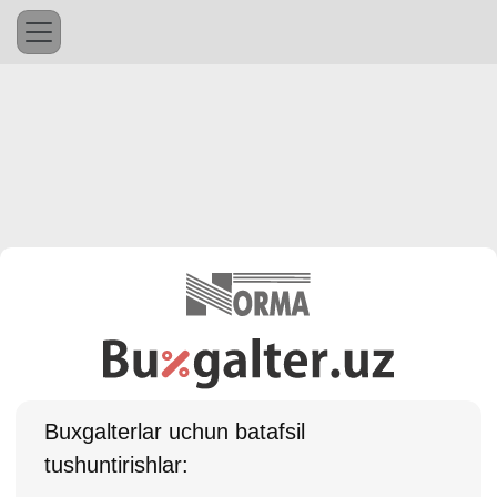
Buхgalterlar uchun batafsil
tushuntirishlar: