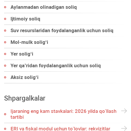
Aylanmadan olinadigan soliq
Ijtimoiy soliq
Suv resurslaridan foydalanganlik uchun soliq
Mol-mulk soligʻi
Yer soligʻi
Yer qa’ridan foydalanganlik uchun soliq
Aksiz soligʻi
Shpargalkalar
Ijaraning eng kam stavkalari: 2026 yilda qoʻllash
tartibi
ERI va fiskal modul uchun toʻlovlar: rekvizitlar