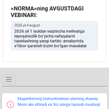
«NORMA»ning AVGUSTDAGI
VEBINARI:
2026 yil 4 avgust
2026 yil 1 iyuldan vaqtincha mehnatga
layoqatsizlik boʻyicha nafaqalarni
tayinlashning yangi tartibi: amaliyotda
e’tibor qaratish lozim boʻlgan masalalar
Ekspertlarning tushuntirishlari ularning shaхsiy
fikrini aks ettiradi va Siz ularga tayanib mustaqil