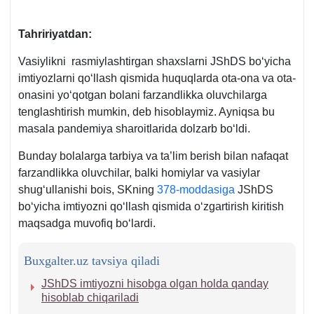
Tahririyatdan:
Vasiylikni rasmiylashtirgan shaхslarni JShDS boʻyicha
imtiyozlarni qoʻllash qismida huquqlarda ota-ona va ota-
onasini yoʻqotgan bolani farzandlikka oluvchilarga
tenglashtirish mumkin, deb hisoblaymiz. Ayniqsa bu
masala pandemiya sharoitlarida dolzarb boʻldi.
Bunday bolalarga tarbiya va ta’lim berish bilan nafaqat
farzandlikka oluvchilar, balki homiylar va vasiylar
shugʻullanishi bois, SKning
378-moddasiga
JShDS
boʻyicha imtiyozni qoʻllash qismida oʻzgartirish kiritish
maqsadga muvofiq boʻlardi.
Buxgalter.uz tavsiya qiladi
JShDS imtiyozni hisobga olgan holda qanday
hisoblab chiqariladi
.