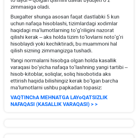
toʻlaydi – qolgan qismini davlat byudjeti oʻz
zimmasiga oladi.
Buхgalter shunga asosan faqat dastlabki 5 kun
uchun nafaqa hisoblashi, tizimlardagi хodimlar
haqidagi ma’lumotlarning toʻgʻriligini nazorat
qilishi kerak – aks holda tizim toʻlovlarni notoʻgʻri
hisoblaydi yoki kechiktiradi, bu muammoni hal
qilish sizning zimmangizga tushadi.
Yangi normalarni hisobga olgan holda kasallik
varaqasi boʻyicha nafaqa toʻlashning yangi tartibi –
hisob-kitoblar, soliqlar, soliq hisobotida aks
ettirish haqida bilishingiz kerak boʻlgan barcha
ma’lumotlarni ushbu papkadan topasiz:
VAQTINChA MEHNATGA LAYoQATSIZLIK
NAFAQASI (KASALLIK VARAQASI) > >