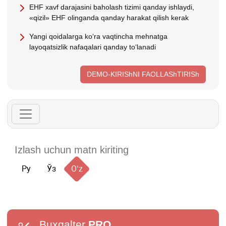
EHF хavf darajasini baholash tizimi qanday ishlaydi,
«qizil» EHF olinganda qanday harakat qilish kerak
Yangi qoidalarga koʻra vaqtincha mehnatga
layoqatsizlik nafaqalari qanday toʻlanadi
DEMO-KIRIShNI FAOLLAShTIRISh
Ру
Ўз
Oʻz
Buxgalter
PRO