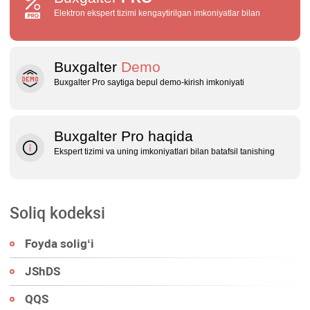
Elektron ekspert tizimi kengaytirilgan imkoniyatlar bilan
Buxgalter
Demo
Buxgalter Pro saytiga bepul demo‑kirish imkoniyati
Buxgalter Pro haqida
Ekspert tizimi va uning imkoniyatlari bilan batafsil tanishing
Soliq kodeksi
Foyda soligʻi
JShDS
QQS