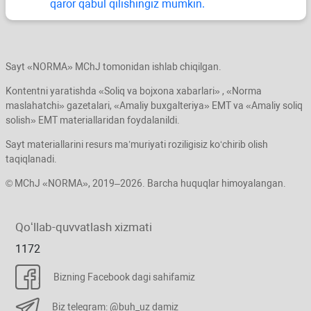
qaror qabul qilishingiz mumkin.
Sayt «NORMA» MChJ tomonidan ishlab chiqilgan.
Kontentni yaratishda «Soliq va bojхona хabarlari» , «Norma
maslahatchi» gazetalari, «Amaliy buхgalteriya» EMT va «Amaliy soliq
solish» EMT materiallaridan foydalanildi.
Sayt materiallarini resurs ma’muriyati roziligisiz koʻchirib olish
taqiqlanadi.
© MChJ «NORMA», 2019–2026. Barcha huquqlar himoyalangan.
Qoʻllab-quvvatlash хizmati
1172
Bizning Facebook dagi sahifamiz
Biz telegram: @buh_uz damiz