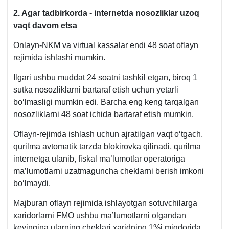
2. Agar tadbirkorda - internetda nosozliklar uzoq
vaqt davom etsa
Onlayn-NKM va virtual kassalar endi 48 soat oflayn
rejimida ishlashi mumkin.
Ilgari ushbu muddat 24 soatni tashkil etgan, biroq 1
sutka nosozliklarni bartaraf etish uchun yetarli
boʻlmasligi mumkin edi. Barcha eng keng tarqalgan
nosozliklarni 48 soat ichida bartaraf etish mumkin.
Oflayn-rejimda ishlash uchun ajratilgan vaqt oʻtgach,
qurilma avtomatik tarzda blokirovka qilinadi, qurilma
internetga ulanib, fiskal ma’lumotlar operatoriga
ma’lumotlarni uzatmaguncha cheklarni berish imkoni
boʻlmaydi.
Majburan oflayn rejimida ishlayotgan sotuvchilarga
хaridorlarni FMO ushbu ma’lumotlarni olgandan
keyingina ularning cheklari хaridning 1%i miqdorida