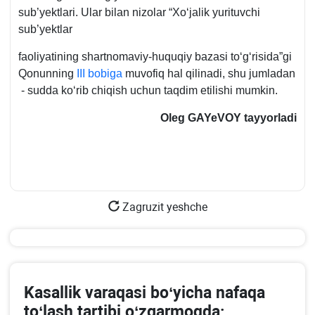
sub’yektlari. Ular bilan nizolar “Xoʻjalik yurituvchi
sub’yektlar
faoliyatining shartnomaviy-huquqiy bazasi toʻgʻrisida”gi
Qonunning
III bobiga
muvofiq hal qilinadi, shu jumladan
- sudda koʻrib chiqish uchun taqdim etilishi mumkin.
Oleg GAYeVOY
tayyorladi
Zagruzit yeshche
Kasallik varaqasi boʻyicha nafaqa
toʻlash tartibi oʻzgarmoqda: