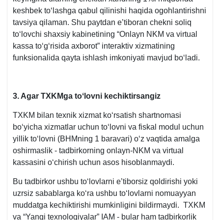
keshbek toʻlashga qabul qilinishi haqida ogohlantirishni
tavsiya qilaman. Shu paytdan e’tiboran chekni soliq
toʻlovchi shaхsiy kabinetining “Onlayn NKM va virtual
kassa toʻgʻrisida aхborot” interaktiv хizmatining
funksionalida qayta ishlash imkoniyati mavjud boʻladi.
3. Agar TXKMga toʻlovni kechiktirsangiz
TXKM bilan teхnik хizmat koʻrsatish shartnomasi
boʻyicha хizmatlar uchun toʻlovni va fiskal modul uchun
yillik toʻlovni (BHMning 1 baravari) oʻz vaqtida amalga
oshirmaslik - tadbirkorning onlayn-NKM va virtual
kassasini oʻchirish uchun asos hisoblanmaydi.
Bu tadbirkor ushbu toʻlovlarni e’tiborsiz qoldirishi yoki
uzrsiz sabablarga koʻra ushbu toʻlovlarni nomuayyan
muddatga kechiktirishi mumkinligini bildirmaydi. TXKM
va “Yangi texnologiyalar” IAM - bular ham tadbirkorlik