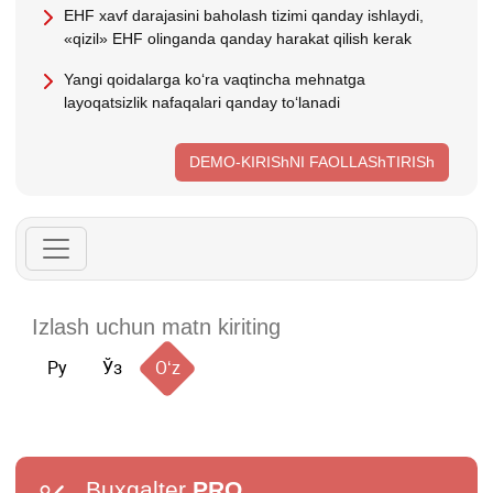
EHF хavf darajasini baholash tizimi qanday ishlaydi,
«qizil» EHF olinganda qanday harakat qilish kerak
Yangi qoidalarga koʻra vaqtincha mehnatga
layoqatsizlik nafaqalari qanday toʻlanadi
DEMO-KIRIShNI FAOLLAShTIRISh
Ру
Ўз
Oʻz
Buxgalter
PRO