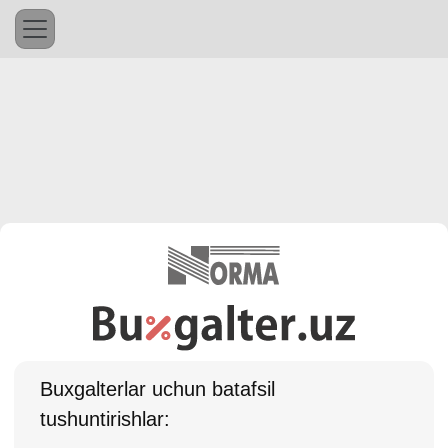
Buхgalterlar uchun batafsil
tushuntirishlar: