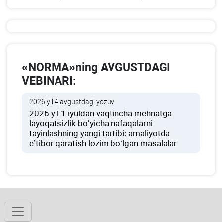
«NORMA»ning AVGUSTDAGI
VEBINARI:
2026 yil 4 avgustdagi yozuv
2026 yil 1 iyuldan vaqtincha mehnatga
layoqatsizlik boʻyicha nafaqalarni
tayinlashning yangi tartibi: amaliyotda
e’tibor qaratish lozim boʻlgan masalalar