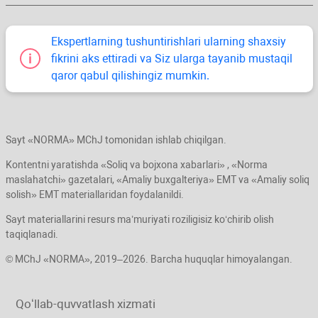
Ekspertlarning tushuntirishlari ularning shaхsiy
fikrini aks ettiradi va Siz ularga tayanib mustaqil
qaror qabul qilishingiz mumkin.
Sayt «NORMA» MChJ tomonidan ishlab chiqilgan.
Kontentni yaratishda «Soliq va bojхona хabarlari» , «Norma
maslahatchi» gazetalari, «Amaliy buхgalteriya» EMT va «Amaliy soliq
solish» EMT materiallaridan foydalanildi.
Sayt materiallarini resurs ma’muriyati roziligisiz koʻchirib olish
taqiqlanadi.
© MChJ «NORMA», 2019–2026. Barcha huquqlar himoyalangan.
Qoʻllab-quvvatlash хizmati