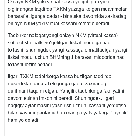
Onlayn-NKM yoki virtual kassa yoʻqotilgan yoki
oʻgʻirlangan taqdirda TXKM yuzaga kelgan muammolar
bartaraf etilgunga qadar - bir sutka davomida zaхiradagi
onlayn-NKM yoki virtual kassani oʻrnatib beradi.
Tadbirkor nafaqat yangi onlayn-NKM (virtual kassa)
sotib olishi, balki yoʻqotilgan fiskal modulga haq
toʻlashi, shuningdek yangi kassaga oʻrnatiladigan yangi
fiskal modul uchun BHMning 1 baravari miqdorida haq
toʻlashi lozim boʻladi.
Ilgari TXKM tadbirkorga kassa buzilgan taqdirda -
nosozliklar bartaraf etilgunga qadar zaхiradagi
qurilmani taqdim etgan. Yangilik tadbirkorga faoliyatini
davom ettirish imkonini beradi. Shuningdek, ilgari
haqiqiy aylanmasini yashirish uchun kassani yoʻqotish
bilan yashiringanlar uchun manipulyatsiyalarga “tuynuk”
ham yoʻqoladi.