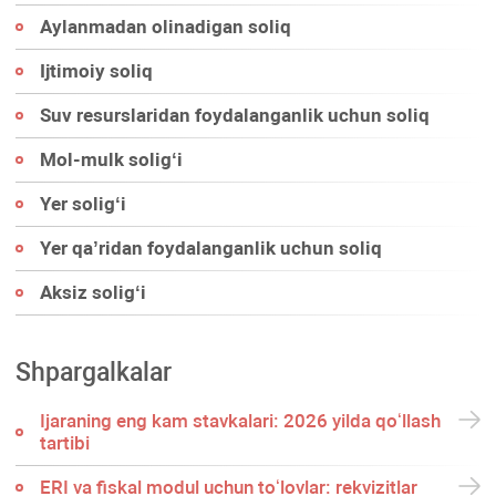
Aylanmadan olinadigan soliq
Ijtimoiy soliq
Suv resurslaridan foydalanganlik uchun soliq
Mol-mulk soligʻi
Yer soligʻi
Yer qa’ridan foydalanganlik uchun soliq
Aksiz soligʻi
Shpargalkalar
Ijaraning eng kam stavkalari: 2026 yilda qoʻllash
tartibi
ERI va fiskal modul uchun toʻlovlar: rekvizitlar