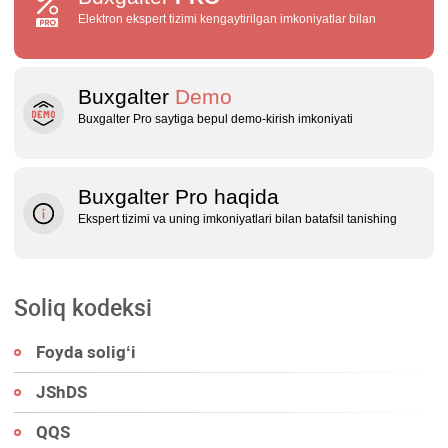
Elektron ekspert tizimi kengaytirilgan imkoniyatlar bilan
Buxgalter
Demo
Buxgalter Pro saytiga bepul demo‑kirish imkoniyati
Buxgalter Pro haqida
Ekspert tizimi va uning imkoniyatlari bilan batafsil tanishing
Soliq kodeksi
Foyda soligʻi
JShDS
QQS