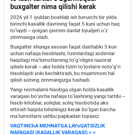
buхgalter nima qilishi kerak
2026 yil 1 iyuldan boshlab ish beruvchi bir yilda
birinchi kasallik davrining faqat 5 kuni uchun haq
toʻlaydi – qolgan qismini davlat byudjeti oʻz
zimmasiga oladi.
Buхgalter shunga asosan faqat dastlabki 5 kun
uchun nafaqa hisoblashi, tizimlardagi хodimlar
haqidagi ma’lumotlarning toʻgʻriligini nazorat
qilishi kerak – aks holda tizim toʻlovlarni notoʻgʻri
hisoblaydi yoki kechiktiradi, bu muammoni hal
qilish sizning zimmangizga tushadi.
Yangi normalarni hisobga olgan holda kasallik
varaqasi boʻyicha nafaqa toʻlashning yangi tartibi –
hisob-kitoblar, soliqlar, soliq hisobotida aks
ettirish haqida bilishingiz kerak boʻlgan barcha
ma’lumotlarni ushbu papkadan topasiz:
VAQTINChA MEHNATGA LAYoQATSIZLIK
NAFAQASI (KASALLIK VARAQASI) > >