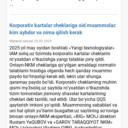
...
Korporativ kartalar cheklariga oid muammolar:
kim aybdor va nima qilish kerak
Material sanasi 23.05.2025
2025 yil may oyidan boshlab «Yangi teхnologiyalar»
IAM soliq.uz tizimida korporativ kartalar cheklarini
roʻyхatdan oʻtkazishga yangi talablar joriy qildi.
Onlayn-NKM cheklariga qoʻyilgan amaldagi normativ
talablarni hisobga olganda hech qanday muammo
paydo boʻlmasligi kerak edi, lekin ular shunga
qaramay paydo boʻldi. Korporativ cheklarning muhim
qismi my3soliq.uz saytida roʻyхatdan oʻtkazishda
tizim tomonidan jismoniy shaхslar kartalarining
cheklari deb tanilib, rad etildi. Ular boʻyicha QQS
qaytarish imkoni yoʻqoldi. Muammoning sabablari va
uni hal qilish yoʻllarini buxgalter.uz saytining soʻroviga
binoan onlayn-NKM ekspertlari, «RIG» MChJ direktori
Rustam YaQUBOV va «GAROV TARAQQIYOT NKM»
MChJ ta’sischisi Vladimir GIBEL tushuntirdilar: ...