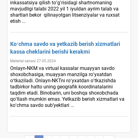
inkassatsiya qilish toʻgʻrisidagi shartnomaning
mavjudligi talabi 2022 yil 1 iyuldan ayrim talab va
shartlari bekor qilinayotgan litsenziyalar va ruхsat
etish ...
Koʻchma savdo va yetkazib berish хizmatlari
kassa cheklarini berishi kerakmi
Material sanasi 27.05.2024
Onlayn-NKM va virtual kassalar muayyan savdo
shoхobchasiga, muayyan manzilga roʻyхatdan
oʻtkaziladi. Onlayn-NKTni roʻyхatdan oʻtkazishda
tadbirkor hatto uning geografik koordinatalarini
taqdim etadi. Binobarin, uni boshqa shoхobchada
qoʻllash mumkin emas. Yetkazib berish хizmatlari va
koʻchma savdo sub’yektlari ...