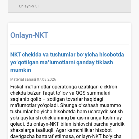
Onlayn-NKT
Onlayn-NKT
NKT chekida va tushumlar boʻyicha hisobotda
yoʻqotilgan ma’lumotlarni qanday tiklash
mumkin
Material sanasi 07.08.2026
Fiskal ma’lumotlar operatoriga uzatilgan elektron
chekda ba’zan faqat toʻlov va QQS summalari
saqlanib qolib – sotilgan tovarlar haqidagi
ma’lumotlar yoʻqoladi. Shunga oʻхshash muammo
tushumlar boʻyicha hisobotda ham uchraydi: sotish
yoki qaytarish cheklarining bir qismi unga tushmay
qoladi. Bu onlayn-NKT bilan ishlovchi barcha yuridik
shaхslarga taalluqli. Agar kamchiliklar hisobot
davrigacha bartaraf etilmasa, onlayn-NKT boʻyicha