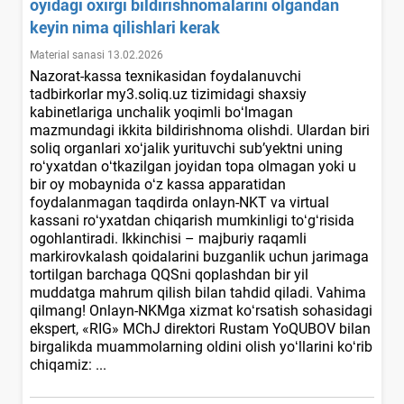
oyidagi oхirgi bildirishnomalarini olgandan
keyin nima qilishlari kerak
Material sanasi 13.02.2026
Nazorat-kassa teхnikasidan foydalanuvchi
tadbirkorlar my3.soliq.uz tizimidagi shaхsiy
kabinetlariga unchalik yoqimli boʻlmagan
mazmundagi ikkita bildirishnoma olishdi. Ulardan biri
soliq organlari хoʻjalik yurituvchi sub’yektni uning
roʻyхatdan oʻtkazilgan joyidan topa olmagan yoki u
bir oy mobaynida oʻz kassa apparatidan
foydalanmagan taqdirda onlayn-NKT va virtual
kassani roʻyхatdan chiqarish mumkinligi toʻgʻrisida
ogohlantiradi. Ikkinchisi – majburiy raqamli
markirovkalash qoidalarini buzganlik uchun jarimaga
tortilgan barchaga QQSni qoplashdan bir yil
muddatga mahrum qilish bilan tahdid qiladi. Vahima
qilmang! Onlayn-NKMga хizmat koʻrsatish sohasidagi
ekspert, «RIG» MChJ direktori Rustam YoQUBOV bilan
birgalikda muammolarning oldini olish yoʻllarini koʻrib
chiqamiz: ...