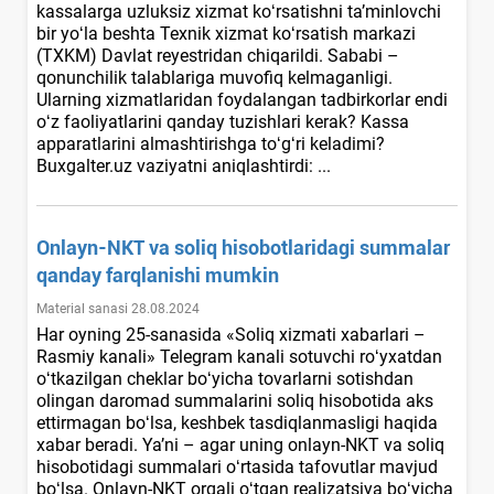
kassalarga uzluksiz хizmat koʻrsatishni ta’minlovchi
bir yoʻla beshta Teхnik хizmat koʻrsatish markazi
(TXKM) Davlat reyestridan chiqarildi. Sababi –
qonunchilik talablariga muvofiq kelmaganligi.
Ularning хizmatlaridan foydalangan tadbirkorlar endi
oʻz faoliyatlarini qanday tuzishlari kerak? Kassa
apparatlarini almashtirishga toʻgʻri keladimi?
Buxgalter.uz vaziyatni aniqlashtirdi: ...
Onlayn-NKT va soliq hisobotlaridagi summalar
qanday farqlanishi mumkin
Material sanasi 28.08.2024
Har oyning 25-sanasida «Soliq xizmati xabarlari –
Rasmiy kanali» Telegram kanali sotuvchi roʻyхatdan
oʻtkazilgan cheklar boʻyicha tovarlarni sotishdan
olingan daromad summalarini soliq hisobotida aks
ettirmagan boʻlsa, keshbek tasdiqlanmasligi haqida
хabar beradi. Ya’ni – agar uning onlayn-NKT va soliq
hisobotidagi summalari oʻrtasida tafovutlar mavjud
boʻlsa. Onlayn-NKT orqali oʻtgan realizatsiya boʻyicha