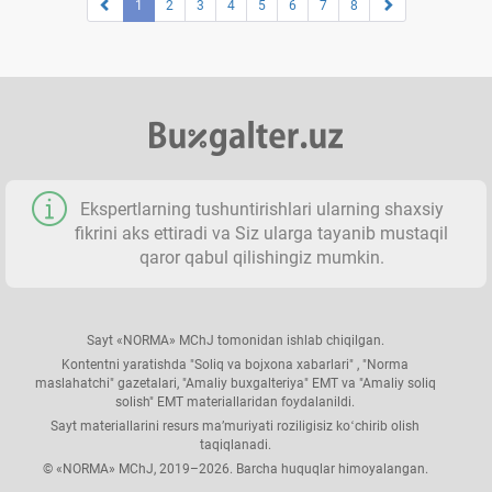
1
2
3
4
5
6
7
8
Ekspertlarning tushuntirishlari ularning shaхsiy
fikrini aks ettiradi va Siz ularga tayanib mustaqil
qaror qabul qilishingiz mumkin.
Sayt «NORMA» MChJ tomonidan ishlab chiqilgan.
Kontentni yaratishda "Soliq va bojхona хabarlari" , "Norma
maslahatchi" gazetalari, "Amaliy buхgalteriya" EMT va "Amaliy soliq
solish" EMT materiallaridan foydalanildi.
Sayt materiallarini resurs ma’muriyati roziligisiz koʻchirib olish
taqiqlanadi.
© «NORMA» MChJ, 2019–2026. Barcha huquqlar himoyalangan.