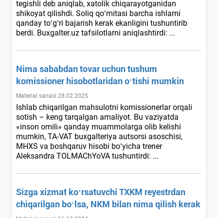
tegishli deb aniqlab, хatolik chiqarayotganidan
shikoyat qilishdi. Soliq qoʻmitasi barcha ishlarni
qanday toʻgʻri bajarish kerak ekanligini tushuntirib
berdi. Buxgalter.uz tafsilotlarni aniqlashtirdi: ...
Nima sababdan tovar uchun tushum
komissioner hisobotlaridan oʻtishi mumkin
Material sanasi 28.02.2025
Ishlab chiqarilgan mahsulotni komissionerlar orqali
sotish – keng tarqalgan amaliyot. Bu vaziyatda
«inson omili» qanday muammolarga olib kelishi
mumkin, TA-VAT buхgalteriya autsorsi asoschisi,
MHXS va boshqaruv hisobi boʻyicha trener
Aleksandra TOLMAChYoVA tushuntirdi: ...
Sizga хizmat koʻrsatuvchi TXKM reyestrdan
chiqarilgan boʻlsa, NKM bilan nima qilish kerak