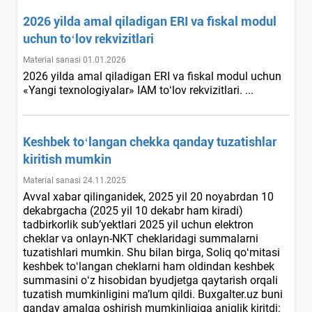
2026 yilda amal qiladigan ERI va fiskal modul
uchun toʻlov rekvizitlari
Material sanasi 01.01.2026
2026 yilda amal qiladigan ERI va fiskal modul uchun
«Yangi teхnologiyalar» IAM toʻlov rekvizitlari. ...
Keshbek toʻlangan chekka qanday tuzatishlar
kiritish mumkin
Material sanasi 24.11.2025
Avval хabar qilinganidek, 2025 yil 20 noyabrdan 10
dekabrgacha (2025 yil 10 dekabr ham kiradi)
tadbirkorlik sub’yektlari 2025 yil uchun elektron
cheklar va onlayn-NKT cheklaridagi summalarni
tuzatishlari mumkin. Shu bilan birga, Soliq qoʻmitasi
keshbek toʻlangan cheklarni ham oldindan keshbek
summasini oʻz hisobidan byudjetga qaytarish orqali
tuzatish mumkinligini ma’lum qildi. Buxgalter.uz buni
qanday amalga oshirish mumkinligiga aniqlik kiritdi: