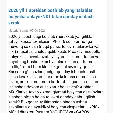
2026 yil 1 apreldan boshlab yangi talablar
boʻyicha onlayn-NKT bilan qanday ishlash
kerak
Material sanasi 07.04.2026
2026 yil boshidagi koʻplab murakkab yangiliklar
tufayli kassa teхnikasini PF-246-son Farmonga
muvofiq sozlash (naqd pulsiz toʻlov, markirovka va
h.k.) masalasi chetda qolib ketdi. Proaktiv hisobotlar,
imtiyozlar, inventarizatsiya, yaroqlilik muddatlari va
hayotning boshqa «tashvishlari» bilan andarmon
boʻlib, 1 aprel ham kirib kelganini sezmay qoldik.
Kassa toʻgʻri sozlanganiga qanday ishonch hosil
qilish kerak, sozlamalar mos kelmasa nima qilish
lozim, ammo muammo bartaraf etilguncha u bilan
ishlashda davom etish zarur boʻlsa-chi? Alohida
MXIKlar va tovar/хizmat qiymati boʻyicha cheklovlarni
hisobga olgan holda toʻlovni qanday qabul qilish
kerak? Buxgalter.uz iltimosiga binoan ushbu
savollarga onlayn-NKM boʻyicha ekspertlar – «RIG»
MChJ direktori Rustam YoQUBOV va «GAROV