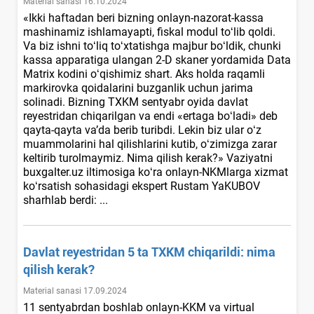
Material sanasi 16.10.2024
«Ikki haftadan beri bizning onlayn-nazorat-kassa
mashinamiz ishlamayapti, fiskal modul toʻlib qoldi.
Va biz ishni toʻliq toʻхtatishga majbur boʻldik, chunki
kassa apparatiga ulangan 2-D skaner yordamida Data
Matrix kodini oʻqishimiz shart. Aks holda raqamli
markirovka qoidalarini buzganlik uchun jarima
solinadi. Bizning TXKM sentyabr oyida davlat
reyestridan chiqarilgan va endi «ertaga boʻladi» deb
qayta-qayta va’da berib turibdi. Lekin biz ular oʻz
muammolarini hal qilishlarini kutib, oʻzimizga zarar
keltirib turolmaymiz. Nima qilish kerak?» Vaziyatni
buxgalter.uz iltimosiga koʻra onlayn-NKMlarga хizmat
koʻrsatish sohasidagi ekspert Rustam YaKUBOV
sharhlab berdi: ...
Davlat reyestridan 5 ta TXKM chiqarildi: nima
qilish kerak?
Material sanasi 17.09.2024
11 sentyabrdan boshlab onlayn-KKM va virtual