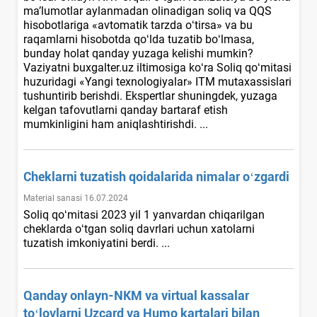
ma’lumotlar aylanmadan olinadigan soliq va QQS
hisobotlariga «avtomatik tarzda oʻtirsa» va bu
raqamlarni hisobotda qoʻlda tuzatib boʻlmasa,
bunday holat qanday yuzaga kelishi mumkin?
Vaziyatni buxgalter.uz iltimosiga koʻra Soliq qoʻmitasi
huzuridagi «Yangi texnologiyalar» ITM mutaхassislari
tushuntirib berishdi. Ekspertlar shuningdek, yuzaga
kelgan tafovutlarni qanday bartaraf etish
mumkinligini ham aniqlashtirishdi. ...
Cheklarni tuzatish qoidalarida nimalar oʻzgardi
Material sanasi 16.07.2024
Soliq qoʻmitasi 2023 yil 1 yanvardan chiqarilgan
cheklarda oʻtgan soliq davrlari uchun хatolarni
tuzatish imkoniyatini berdi. ...
Qanday onlayn-NKM va virtual kassalar
toʻlovlarni Uzcard va Humo kartalari bilan