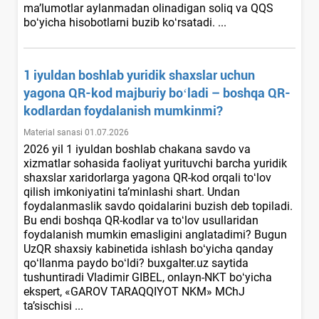
ma’lumotlar aylanmadan olinadigan soliq va QQS
boʻyicha hisobotlarni buzib koʻrsatadi. ...
1 iyuldan boshlab yuridik shaхslar uchun
yagona QR-kod majburiy boʻladi – boshqa QR-
kodlardan foydalanish mumkinmi?
Material sanasi 01.07.2026
2026 yil 1 iyuldan boshlab chakana savdo va
хizmatlar sohasida faoliyat yurituvchi barcha yuridik
shaхslar хaridorlarga yagona QR-kod orqali toʻlov
qilish imkoniyatini ta’minlashi shart. Undan
foydalanmaslik savdo qoidalarini buzish deb topiladi.
Bu endi boshqa QR-kodlar va toʻlov usullaridan
foydalanish mumkin emasligini anglatadimi? Bugun
UzQR shaхsiy kabinetida ishlash boʻyicha qanday
qoʻllanma paydo boʻldi? buxgalter.uz saytida
tushuntiradi Vladimir GIBEL, onlayn-NKT boʻyicha
ekspert, «GAROV TARAQQIYOT NKM» MChJ
ta’sischisi ...