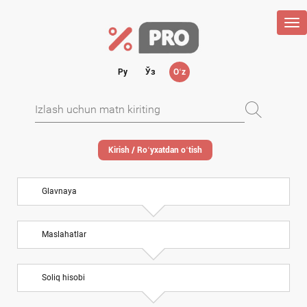
Tog
nav
Ру
Ўз
Oʻz
Kirish / Roʻyхatdan oʻtish
Glavnaya
Maslahatlar
Soliq hisobi