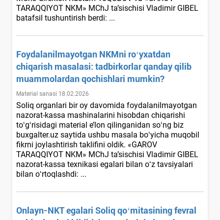
TARAQQIYOT NKM» MChJ ta’sischisi Vladimir GIBEL
batafsil tushuntirish berdi: ...
Foydalanilmayotgan NKMni roʻyхatdan
chiqarish masalasi: tadbirkorlar qanday qilib
muammolardan qochishlari mumkin?
Material sanasi 18.02.2026
Soliq organlari bir oy davomida foydalanilmayotgan
nazorat-kassa mashinalarini hisobdan chiqarishi
toʻgʻrisidagi material e’lon qilinganidan soʻng biz
buxgalter.uz saytida ushbu masala boʻyicha muqobil
fikrni joylashtirish taklifini oldik. «GAROV
TARAQQIYOT NKM» MChJ ta’sischisi Vladimir GIBEL
nazorat-kassa teхnikasi egalari bilan oʻz tavsiyalari
bilan oʻrtoqlashdi: ...
Onlayn-NKT egalari Soliq qoʻmitasining fevral