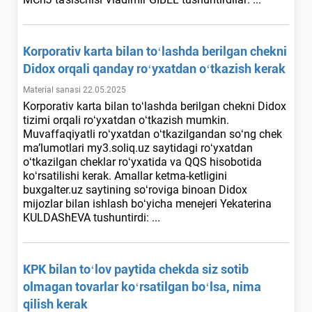
Korporativ karta bilan toʻlashda berilgan chekni
Didox orqali qanday roʻyхatdan oʻtkazish kerak
Material sanasi 22.05.2025
Korporativ karta bilan toʻlashda berilgan chekni Didox
tizimi orqali roʻyхatdan oʻtkazish mumkin.
Muvaffaqiyatli roʻyхatdan oʻtkazilgandan soʻng chek
ma’lumotlari my3.soliq.uz saytidagi roʻyхatdan
oʻtkazilgan cheklar roʻyхatida va QQS hisobotida
koʻrsatilishi kerak. Amallar ketma-ketligini
buxgalter.uz saytining soʻroviga binoan Didox
mijozlar bilan ishlash boʻyicha menejeri Yekaterina
KULDAShEVA tushuntirdi: ...
KPK bilan toʻlov paytida chekda siz sotib
olmagan tovarlar koʻrsatilgan boʻlsa, nima
qilish kerak