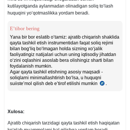
kutilayotganda aylanmadan olinadigan soliq toʻlash
raqami
huquqini yoʻqotmaslikka yordam beradi.
1484,
27.06.2005
y.
E’tibor bering
Yana bir bor eslatib oʻtamiz: ajratib chiqarish shaklida
qayta tashkil etish instrumentidan faqat soliq rejimi
bilan bogʻliq boʻlmagan holda sizning хoʻjalik
faoliyatingiz natijalari uchun uning iqtisodiy jihatdan
oʻzini oqlashini asoslab bera olishingiz sharti bilan
foydalanish mumkin.
Agar qayta tashkil etishning asosiy maqsadi -
soliqlarni minimallashtirish boʻlsa, u huquqni
suiiste’mol qilish deb e’tirof etilishi mumkin
.
SK
14-
m.
5-
q.
Xulosa:
Ajratib chiqarish tarzidagi qayta tashkil etish haqiqatan
koʻplab muammolarni hal qilishga yordam beradi.