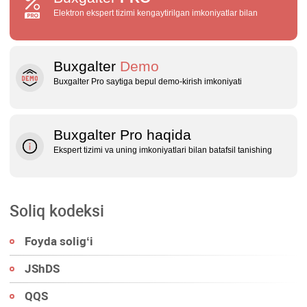
Elektron ekspert tizimi kengaytirilgan imkoniyatlar bilan
Buxgalter
Demo
Buxgalter Pro saytiga bepul demo‑kirish imkoniyati
Buxgalter Pro haqida
Ekspert tizimi va uning imkoniyatlari bilan batafsil tanishing
Soliq kodeksi
Foyda soligʻi
JShDS
QQS