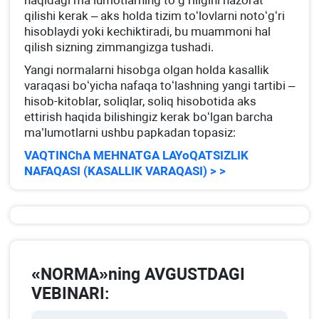
haqidagi ma’lumotlarning toʻgʻriligini nazorat
qilishi kerak – aks holda tizim toʻlovlarni notoʻgʻri
hisoblaydi yoki kechiktiradi, bu muammoni hal
qilish sizning zimmangizga tushadi.
Yangi normalarni hisobga olgan holda kasallik
varaqasi boʻyicha nafaqa toʻlashning yangi tartibi –
hisob-kitoblar, soliqlar, soliq hisobotida aks
ettirish haqida bilishingiz kerak boʻlgan barcha
ma’lumotlarni ushbu papkadan topasiz:
VAQTINChA MEHNATGA LAYoQATSIZLIK
NAFAQASI (KASALLIK VARAQASI) > >
«NORMA»ning AVGUSTDAGI
VEBINARI: