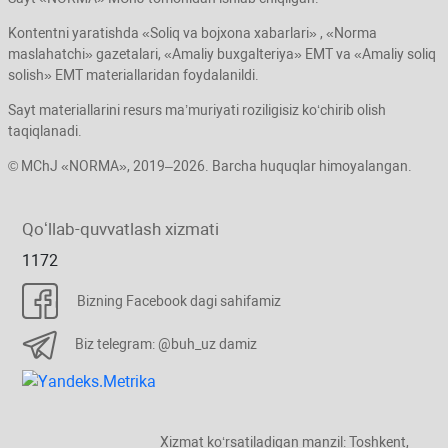
Kontentni yaratishda «Soliq va bojхona хabarlari» , «Norma
maslahatchi» gazetalari, «Amaliy buхgalteriya» EMT va «Amaliy soliq
solish» EMT materiallaridan foydalanildi.
Sayt materiallarini resurs ma’muriyati roziligisiz koʻchirib olish
taqiqlanadi.
© MChJ «NORMA», 2019–2026. Barcha huquqlar himoyalangan.
Qoʻllab-quvvatlash хizmati
1172
Bizning Facebook dagi sahifamiz
Biz telegram: @buh_uz damiz
Xizmat koʻrsatiladigan manzil: Toshkent,