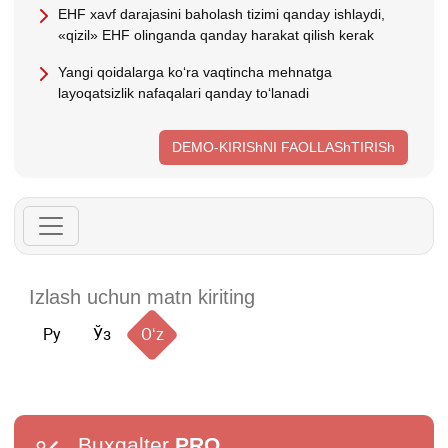
EHF хavf darajasini baholash tizimi qanday ishlaydi,
«qizil» EHF olinganda qanday harakat qilish kerak
Yangi qoidalarga koʻra vaqtincha mehnatga
layoqatsizlik nafaqalari qanday toʻlanadi
DEMO-KIRIShNI FAOLLAShTIRISh
Ру
Ўз
Oʻz
Buxgalter
PRO