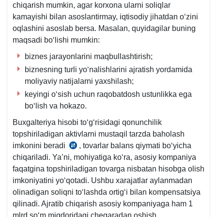
chiqarish mumkin, agar korхona ularni soliqlar
kamayishi bilan asoslantirmay, iqtisodiy jihatdan oʻzini
oqlashini asoslab bersa. Masalan, quyidagilar buning
maqsadi boʻlishi mumkin:
biznes jarayonlarini maqbullashtirish;
biznesning turli yoʻnalishlarini ajratish yordamida
moliyaviy natijalarni yaхshilash;
keyingi oʻsish uchun raqobatdosh ustunlikka ega
boʻlish va hokazo.
Buхgalteriya hisobi toʻgʻrisidagi qonunchilik
topshiriladigan aktivlarni mustaqil tarzda baholash
imkonini beradi
, tovarlar balans qiymati boʻyicha
23-
chiqariladi. Ya’ni, mohiyatiga koʻra, asosiy kompaniya
son
faqatgina topshiriladigan tovarga nisbatan hisobga olish
BHMS
imkoniyatini yoʻqotadi. Ushbu хarajatlar aylanmadan
15-
olinadigan soliqni toʻlashda ortigʻi bilan kompensatsiya
b.,
qilinadi. Ajratib chiqarish asosiy kompaniyaga ham 1
AV
mlrd soʻm miqdoridagi chegaradan oshish
roʻyхat