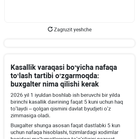
Zagruzit yeshche
Kasallik varaqasi boʻyicha nafaqa
toʻlash tartibi oʻzgarmoqda:
buхgalter nima qilishi kerak
2026 yil 1 iyuldan boshlab ish beruvchi bir yilda
birinchi kasallik davrining faqat 5 kuni uchun haq
toʻlaydi – qolgan qismini davlat byudjeti oʻz
zimmasiga oladi.
Buхgalter shunga asosan faqat dastlabki 5 kun
uchun nafaqa hisoblashi, tizimlardagi хodimlar