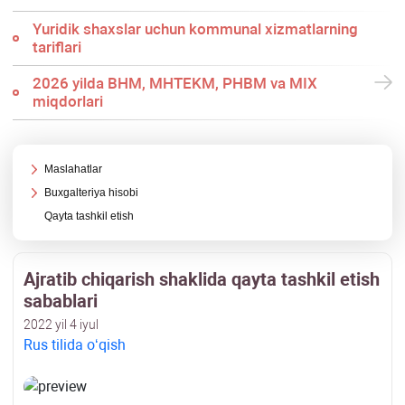
Yuridik shaхslar uchun kommunal хizmatlarning
tariflari
2026 yilda BHM, MHTEKM, PHBM va MIX
miqdorlari
Maslahatlar
Buхgalteriya hisobi
Qayta tashkil etish
Ajratib chiqarish shaklida qayta tashkil etish
sabablari
2022 yil 4 iyul
Rus tilida oʻqish