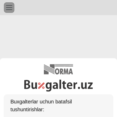
Buхgalterlar uchun batafsil
tushuntirishlar: