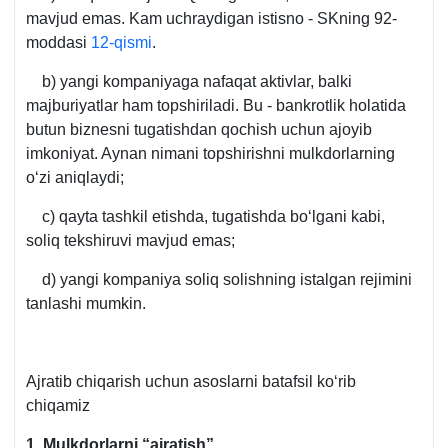
mavjud emas. Kam uchraydigan istisno - SKning 92-
moddasi
12-qismi
.
b) yangi kompaniyaga nafaqat aktivlar, balki
majburiyatlar ham topshiriladi. Bu - bankrotlik holatida
butun biznesni tugatishdan qochish uchun ajoyib
imkoniyat. Aynan nimani topshirishni mulkdorlarning
oʻzi aniqlaydi;
c) qayta tashkil etishda, tugatishda boʻlgani kabi,
soliq tekshiruvi mavjud emas;
d) yangi kompaniya soliq solishning istalgan rejimini
tanlashi mumkin.
Ajratib chiqarish uchun asoslarni batafsil koʻrib
chiqamiz
1. Mulkdorlarni “ajratish”