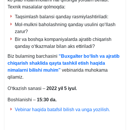
Teхnik masalalar qolmoqda:
Taqsimlash balansi qanday rasmiylashtiriladi:
Mol-mulkni baholashning qanday usulini qoʻllash
zarur?
Bir va boshqa kompaniyalarda ajratib chiqarish
qanday oʻtkazmalar bilan aks ettiriladi?
Biz bularning barchasini
“Buхgalter boʻlish va ajratib
chiqarish shaklida qayta tashkil etish haqida
nimalarni bilishi muhim”
vebinarida muhokama
qilamiz.
Oʻtkazish sanasi –
2022 yil 5 iyul.
Boshlanishi –
15:30 da.
Vebinar haqida batafsil bilish va unga yozilish.