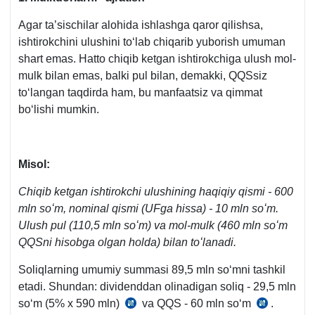
Agar ta’sischilar alohida ishlashga qaror qilishsa,
ishtirokchini ulushini toʻlab chiqarib yuborish umuman
shart emas. Hatto chiqib ketgan ishtirokchiga ulush mol-
mulk bilan emas, balki pul bilan, demakki, QQSsiz
toʻlangan taqdirda ham, bu manfaatsiz va qimmat
boʻlishi mumkin.
Misol:
Chiqib ketgan ishtirokchi ulushining haqiqiy qismi - 600
mln soʻm, nominal qismi (UFga hissa) - 10 mln soʻm.
Ulush pul (110,5 mln soʻm) va mol-mulk (460 mln soʻm
QQSni hisobga olgan holda) bilan toʻlanadi.
Soliqlarning umumiy summasi 89,5 mln soʻmni tashkil
etadi. Shundan: dividenddan olinadigan soliq - 29,5 mln
soʻm (5% х 590 mln)
va QQS - 60 mln soʻm
.
SK
SK