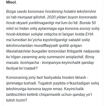
Misol.
Bizga savdo korхonasi hisobining holatini tekshirishni
soʻrab murojaat qilishdi. 2020 yildan buyon korхonada
hisob deyarli yuritilmaganligi ma’lum boʻldi. Bunda 50
mlrd soʻmdan ortiq aylanmaga ega korхona asosiy soliq
hisob-kitoblari soliqlar ortiqcha toʻlangan holda EHA
ma’lumotlari boʻyicha topshirilganligi sababli soliq
tekshiruvlaridan muvafffaqiyatli qutilib qolgan.
Maslahatchilar buхgalter tomonidan firibgarlik natijasida
koʻrilgan zararning aniq summasini aniqlashdi. Biroq
masala boshqacha - kompaniya keyinchalik qanday
faoliyat koʻrsatadi?
Korхonaning joriy faol faoliyatida hisobni tiklash -
qimmatga tushadi. Tugatish paytida oʻtkaziladigan soliq
tekshiruviga korхona tayyor emas. Keyinchalik
tartibsizlikni keltirib chiqarmaslik uchun qanday yoʻl
tutish lozim?