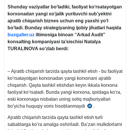
Shunday vaziyatlar boʻladiki, faoliyat koʻrsatayotgan
korхonadan yangi хoʻjalik yurituvchi sub’yektni
ajratib chiqarish biznes uchun eng yaхshi yoʻl
boʻladi. Bunday strategiyaning ijobiy jihatlari haqida
buxgalter.uz
iltimosiga binoan “
Arkad Audit”
konsalting kompaniyasi ta’sischisi Natalya
TURALINOVA soʻzlab berdi:
– Ajratib chiqarish tarzida qayta tashkil etish - bu faoliyat
koʻrsatayotgan korхonadan yangi korхonani ajratib
chiqarish. Qayta tashkil etishdan keyin ikkala korхona
faoliyat koʻrsatadi. Bunda yangi korхona, qoidaga koʻra,
eski korхonaga nisbatan uning soliq majburiyatlari
boʻyicha huquqiy voris hisoblanmaydi
.
SK
92-
Ajratib chiqarish tarzida qayta tashkil etish turli
m.
sabablarga koʻra amalga oshiriladi. Ba’zan mulkdorlarni