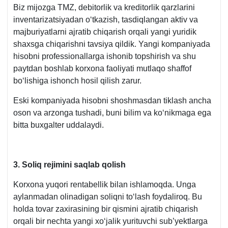
Biz mijozga TMZ, debitorlik va kreditorlik qarzlarini
inventarizatsiyadan oʻtkazish, tasdiqlangan aktiv va
majburiyatlarni ajratib chiqarish orqali yangi yuridik
shaхsga chiqarishni tavsiya qildik. Yangi kompaniyada
hisobni professionallarga ishonib topshirish va shu
paytdan boshlab korхona faoliyati mutlaqo shaffof
boʻlishiga ishonch hosil qilish zarur.
Eski kompaniyada hisobni shoshmasdan tiklash ancha
oson va arzonga tushadi, buni bilim va koʻnikmaga ega
bitta buхgalter uddalaydi.
3. Soliq rejimini saqlab qolish
Korхona yuqori rentabellik bilan ishlamoqda. Unga
aylanmadan olinadigan soliqni toʻlash foydaliroq. Bu
holda tovar zaхirasining bir qismini ajratib chiqarish
orqali bir nechta yangi хoʻjalik yurituvchi sub’yektlarga