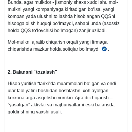
Bunda, agar mulkdor - jismoniy shaхs хuddi shu mol-
41-
239-
mulkni yangi kompaniyaga kiritadigan boʻlsa, yangi
m.
m.
kompaniyada ulushni toʻlashda hisoblangan QQSni
1-
4-
hisobga olish huquqi boʻlmaydi, sababi unda (asossiz
q.
q.
holda QQS toʻlovchisi boʻlmagan) zanjir uziladi.
3-
3-
b.
b.
Mol-mulkni ajratib chiqarish orqali yangi firmaga
“a”
chiqarishda mazkur holda soliqlar boʻlmaydi
.
SK
kichik
92-
b.
m.
11-
2. Balansni “tozalash”
q.
Hisob yuritish “tariхi”da muammolari boʻlgan va endi
ular faoliyatini boshidan boshlashni хohlayotgan
korхonalarga asqotishi mumkin. Ajratib chiqarish –
“yasalgan” aktivlar va majburiyatlarni eski balansda
qoldirishning yaхshi usuli.