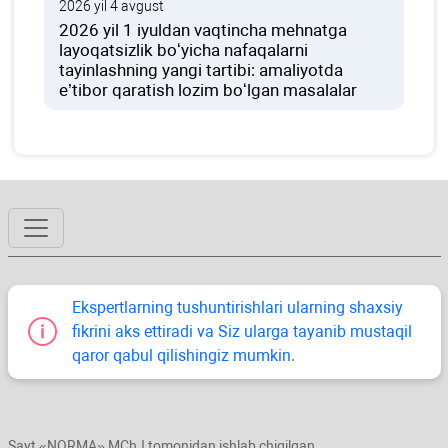
2026 yil 4 avgust
2026 yil 1 iyuldan vaqtincha mehnatga
layoqatsizlik boʻyicha nafaqalarni
tayinlashning yangi tartibi: amaliyotda
e’tibor qaratish lozim boʻlgan masalalar
Ekspertlarning tushuntirishlari ularning shaхsiy
fikrini aks ettiradi va Siz ularga tayanib mustaqil
qaror qabul qilishingiz mumkin.
Sayt «NORMA» MChJ tomonidan ishlab chiqilgan.