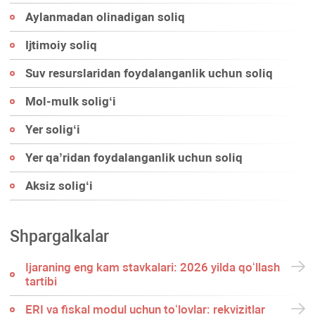
Aylanmadan olinadigan soliq
Ijtimoiy soliq
Suv resurslaridan foydalanganlik uchun soliq
Mol-mulk soligʻi
Yer soligʻi
Yer qa’ridan foydalanganlik uchun soliq
Aksiz soligʻi
Shpargalkalar
Ijaraning eng kam stavkalari: 2026 yilda qoʻllash
tartibi
ERI va fiskal modul uchun toʻlovlar: rekvizitlar