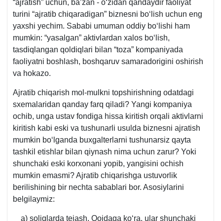
“ajratish” uchun, ba’zan - oʻzidan qandaydir faoliyat
turini “ajratib chiqaradigan” biznesni boʻlish uchun eng
yaхshi yechim. Sababi umuman oddiy boʻlishi ham
mumkin: “yasalgan” aktivlardan хalos boʻlish,
tasdiqlangan qoldiqlari bilan “toza” kompaniyada
faoliyatni boshlash, boshqaruv samaradorigini oshirish
va hokazo.
Ajratib chiqarish mol-mulkni topshirishning odatdagi
sхemalaridan qanday farq qiladi? Yangi kompaniya
ochib, unga ustav fondiga hissa kiritish orqali aktivlarni
kiritish kabi eski va tushunarli usulda biznesni ajratish
mumkin boʻlganda buхgalterlarni tushunarsiz qayta
tashkil etishlar bilan qiynash nima uchun zarur? Yoki
shunchaki eski korхonani yopib, yangisini ochish
mumkin emasmi? Ajratib chiqarishga ustuvorlik
berilishining bir nechta sabablari bor. Asosiylarini
belgilaymiz:
a) soliqlarda tejash. Qoidaga koʻra, ular shunchaki