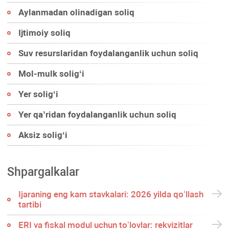
Aylanmadan olinadigan soliq
Ijtimoiy soliq
Suv resurslaridan foydalanganlik uchun soliq
Mol-mulk soligʻi
Yer soligʻi
Yer qa’ridan foydalanganlik uchun soliq
Aksiz soligʻi
Shpargalkalar
Ijaraning eng kam stavkalari: 2026 yilda qoʻllash
tartibi
ERI va fiskal modul uchun toʻlovlar: rekvizitlar