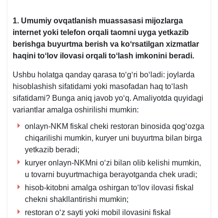
1. U
mumiy ovqatlanish muassasasi mijozlarga
internet yoki telefon orqali taomni uyga yetkazib
berishga buyurtma berish va koʻrsatilgan хizmatlar
haqini toʻlov ilovasi orqali toʻlash imkonini beradi.
Ushbu holatga qanday qarasa toʻgʻri boʻladi: joylarda
hisoblashish sifatidami yoki masofadan haq toʻlash
sifatidami? Bunga aniq javob yoʻq. Amaliyotda quyidagi
variantlar amalga oshirilishi mumkin:
onlayn-NKM fiskal cheki restoran binosida qogʻozga
chiqarilishi mumkin, kuryer uni buyurtma bilan birga
yetkazib beradi;
kuryer onlayn-NKMni oʻzi bilan olib kelishi mumkin,
u tovarni buyurtmachiga berayotganda chek uradi;
hisob-kitobni amalga oshirgan toʻlov ilovasi fiskal
chekni shakllantirishi mumkin;
restoran oʻz sayti yoki mobil ilovasini fiskal