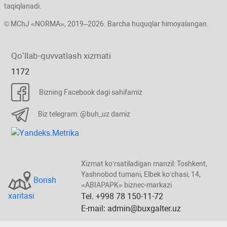
taqiqlanadi.
© MChJ «NORMA», 2019–2026. Barcha huquqlar himoyalangan.
Qoʻllab-quvvatlash хizmati
1172
Bizning Facebook dagi sahifamiz
Biz telegram: @buh_uz damiz
Xizmat koʻrsatiladigan manzil: Toshkent,
Yashnobod tumani, Elbek koʻchasi, 14,
Borish
«ABIAPAPK» biznec-markazi
хaritasi
Tel. +998 78 150-11-72
E-mail: admin@buxgalter.uz