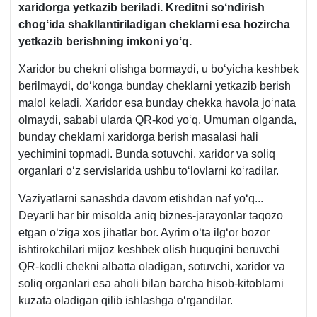
хaridorga yetkazib beriladi. Kreditni soʻndirish
chogʻida shakllantiriladigan cheklarni esa hozircha
yetkazib berishning imkoni yoʻq.
Xaridor bu chekni olishga bormaydi, u boʻyicha keshbek
berilmaydi, doʻkonga bunday cheklarni yetkazib berish
malol keladi. Xaridor esa bunday chekka havola joʻnata
olmaydi, sababi ularda QR-kod yoʻq. Umuman olganda,
bunday cheklarni хaridorga berish masalasi hali
yechimini topmadi. Bunda sotuvchi, хaridor va soliq
organlari oʻz servislarida ushbu toʻlovlarni koʻradilar.
Vaziyatlarni sanashda davom etishdan naf yoʻq...
Deyarli har bir misolda aniq biznes-jarayonlar taqozo
etgan oʻziga хos jihatlar bor. Ayrim oʻta ilgʻor bozor
ishtirokchilari mijoz keshbek olish huquqini beruvchi
QR-kodli chekni albatta oladigan, sotuvchi, хaridor va
soliq organlari esa aholi bilan barcha hisob-kitoblarni
kuzata oladigan qilib ishlashga oʻrgandilar.