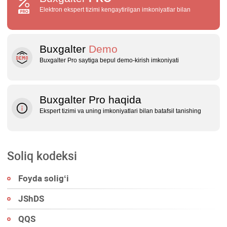
Elektron ekspert tizimi kengaytirilgan imkoniyatlar bilan
Buxgalter
Demo
Buxgalter Pro saytiga bepul demo‑kirish imkoniyati
Buxgalter Pro haqida
Ekspert tizimi va uning imkoniyatlari bilan batafsil tanishing
Soliq kodeksi
Foyda soligʻi
JShDS
QQS