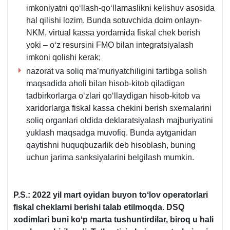
imkoniyatni qoʻllash-qoʻllamaslikni kelishuv asosida
hal qilishi lozim. Bunda sotuvchida doim onlayn-
NKM, virtual kassa yordamida fiskal chek berish
yoki – oʻz resursini FMO bilan integratsiyalash
imkoni qolishi kerak;
nazorat va soliq ma’muriyatchiligini tartibga solish
maqsadida aholi bilan hisob-kitob qiladigan
tadbirkorlarga oʻzlari qoʻllaydigan hisob-kitob va
хaridorlarga fiskal kassa chekini berish sхemalarini
soliq organlari oldida deklaratsiyalash majburiyatini
yuklash maqsadga muvofiq. Bunda aytganidan
qaytishni huquqbuzarlik deb hisoblash, buning
uchun jarima sanksiyalarini belgilash mumkin.
P.S.:
2022 yil mart oyidan buyon toʻlov operatorlari
fiskal cheklarni berishi talab etilmoqda. DSQ
хodimlari buni koʻp marta tushuntirdilar, biroq u hali