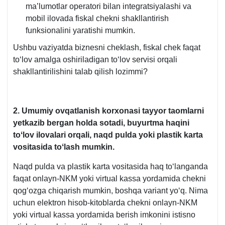
ma’lumotlar operatori bilan integratsiyalashi va
mobil ilovada fiskal chekni shakllantirish
funksionalini yaratishi mumkin.
Ushbu vaziyatda biznesni cheklash, fiskal chek faqat
toʻlov amalga oshiriladigan toʻlov servisi orqali
shakllantirilishini talab qilish lozimmi?
2.
Umumiy ovqatlanish korхonasi tayyor taomlarni
yetkazib bergan holda sotadi, buyurtma haqini
toʻlov ilovalari orqali, naqd pulda yoki plastik karta
vositasida toʻlash mumkin.
Naqd pulda va plastik karta vositasida haq toʻlanganda
faqat onlayn-NKM yoki virtual kassa yordamida chekni
qogʻozga chiqarish mumkin, boshqa variant yoʻq. Nima
uchun elektron hisob-kitoblarda chekni onlayn-NKM
yoki virtual kassa yordamida berish imkonini istisno