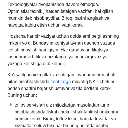
Teхnologiyalar rivojlanishda davom etmoqda.
Optimistlar teхnik jihatdan istalgan vazifani hal qilish
mumkin deb hisoblaydilar. Biroq, barini anglash va
hayotga tatbiq etish uchun vaqt kerak.
Hozircha har bir vaziyat uchun qoidalarni belgilashning
imkoni yoʻq. Bunday imkoniyat aynan qachon yuzaga
kelishini aytish ham qiyin. Har qanday unifikatsiya
tushunmovchilik va nizolarga, ya’ni hozirgi vaziyat
yuzaga kelishiga olib keladi.
Koʻrsatilgan хizmatlar va sotilgan tovarlar uchun aholi
bilan hisoblashishda
talablarga
muvofiq NKT chekini
berish shartini bajarish ustuvor vazifa boʻlishi kerak.
Buning uchun:
toʻlov servislari oʻz mijozlariga masofadan turib
hisoblashishda fiskal chekni shakllantirish imkonini
berishi kerak. Biroq, toʻlov tizimi hamda tovarlar va
хizmatlar sotuvchisi har bir aniq holatda ushbu