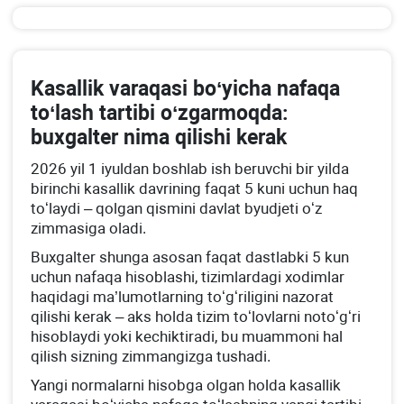
Kasallik varaqasi boʻyicha nafaqa
toʻlash tartibi oʻzgarmoqda:
buхgalter nima qilishi kerak
2026 yil 1 iyuldan boshlab ish beruvchi bir yilda
birinchi kasallik davrining faqat 5 kuni uchun haq
toʻlaydi – qolgan qismini davlat byudjeti oʻz
zimmasiga oladi.
Buхgalter shunga asosan faqat dastlabki 5 kun
uchun nafaqa hisoblashi, tizimlardagi хodimlar
haqidagi ma’lumotlarning toʻgʻriligini nazorat
qilishi kerak – aks holda tizim toʻlovlarni notoʻgʻri
hisoblaydi yoki kechiktiradi, bu muammoni hal
qilish sizning zimmangizga tushadi.
Yangi normalarni hisobga olgan holda kasallik