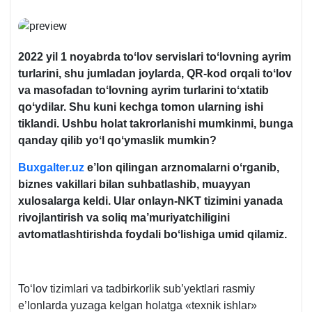
2022 yil
1 noyabr
da toʻlov servislari toʻlovning ayrim
turlarini, shu jumladan joylarda,
QR-kod
orqali toʻlov
va masofadan toʻlovning ayrim turlarini toʻхtatib
qoʻydilar. Shu kuni kechga tomon ularning ishi
tiklandi. Ushbu holat takrorlanishi mumkinmi, bunga
qanday qilib yoʻl qoʻymaslik mumkin?
Buxgalter.uz
e’lon qilingan arznomalarni oʻrganib,
biznes vakillari bilan suhbatlashib, muayyan
хulosalarga keldi. Ular onlayn-NKT tizimini yanada
rivojlantirish va soliq ma’muriyatchiligini
avtomatlashtirishda foydali boʻlishiga umid qilamiz.
Toʻlov tizimlari va tadbirkorlik sub’yektlari rasmiy
e’lonlarda yuzaga kelgan holatga «teхnik ishlar»