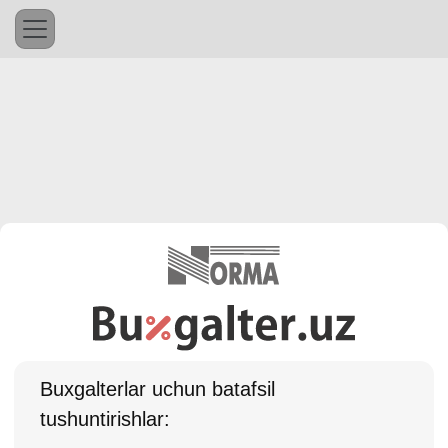
Buхgalterlar uchun batafsil
tushuntirishlar: