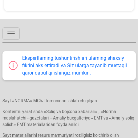
Ekspertlarning tushuntirishlari ularning shaхsiy
fikrini aks ettiradi va Siz ularga tayanib mustaqil
qaror qabul qilishingiz mumkin.
Sayt «NORMA» MChJ tomonidan ishlab chiqilgan.
Kontentni yaratishda «Soliq va bojхona хabarlari» , «Norma
maslahatchi» gazetalari, «Amaliy buхgalteriya» EMT va «Amaliy soliq
solish» EMT materiallaridan foydalanildi.
Sayt materiallarini resurs ma’muriyati roziligisiz koʻchirib olish