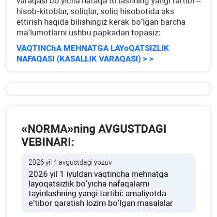
varaqasi boʻyicha nafaqa toʻlashning yangi tartibi –
hisob-kitoblar, soliqlar, soliq hisobotida aks
ettirish haqida bilishingiz kerak boʻlgan barcha
ma’lumotlarni ushbu papkadan topasiz:
VAQTINChA MEHNATGA LAYoQATSIZLIK
NAFAQASI (KASALLIK VARAQASI) > >
«NORMA»ning AVGUSTDAGI
VEBINARI:
2026 yil 4 avgustdagi yozuv
2026 yil 1 iyuldan vaqtincha mehnatga
layoqatsizlik boʻyicha nafaqalarni
tayinlashning yangi tartibi: amaliyotda
e’tibor qaratish lozim boʻlgan masalalar