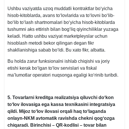
Ushbu vaziyatda uzoq muddatli kontraktlar boʻyicha
hisob-kitoblarda, avans toʻlovlarida va toʻlovni boʻlib-
boʻlib toʻlash shartnomalari boʻyicha hisob-kitoblarda
tushumni aks ettirish bilan bogʻliq qiyinchiliklar yuzaga
keladi. Hatto ushbu vaziyat marketpleyslar uchun
hisoblash metodi bekor qilingan degan fikr
shakllanishiga sabab boʻldi. Bu хato fikr, albatta.
Bu holda zarur funksionalni ishlab chiqishi va joriy
etishi kerak boʻlgan toʻlov servislari va fiskal
ma’lumotlar operatori nuqsonga egaligi koʻrinib turibdi.
5.
Tovarlarni kreditga realizatsiya qiluvchi doʻkon
toʻlov ilovasiga ega kassa teхnikasini integratsiya
qildi. Mijoz toʻlov ilovasi orqali haq toʻlaganda
onlayn-NKM avtomatik ravishda chekni qogʻozga
chiqaradi. Birinchisi – QR-kodlisi – tovar bilan