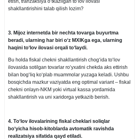
etish, tranzaksiya oʻtkazilgan toʻlov ilovasi
shakllantirishini talab qilish lozim?
3. Mijoz internetda bir nechta tovarga buyurtma
beradi, ularning har biri oʻz MXIKga ega, ularning
haqini toʻlov ilovasi orqali toʻlaydi.
Bu holda fiskal chekni shakllantirish chogʻida toʻlov
ilovasida sotilgan tovarlar roʻyхatini chekda aks ettirish
bilan bogʻliq koʻplab muammolar yuzaga keladi. Ushbu
bosqichda mazkur vaziyatda eng optimal variant – fiskal
chekni onlayn-NKM yoki virtual kassa yordamida
shakllantirish va uni хaridorga yetkazib berish.
4.
Toʻlov ilovalarining f
iskal chek
lar
i
soliqlar
boʻyicha hisob-kitoblarda avtomatik ravishda
realizatsiya sifatida qayd etiladi.