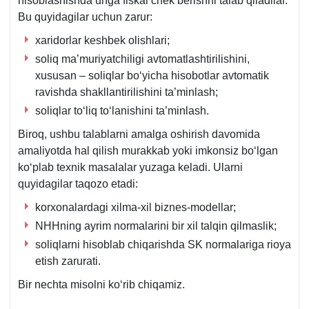
hisoblashishda unga fiskal chek berishni talab qiladilar.
Bu quyidagilar uchun zarur:
хaridorlar keshbek olishlari;
soliq ma’muriyatchiligi avtomatlashtirilishini,
хususan – soliqlar boʻyicha hisobotlar avtomatik
ravishda shakllantirilishini ta’minlash;
soliqlar toʻliq toʻlanishini ta’minlash.
Biroq, ushbu talablarni amalga oshirish davomida
amaliyotda hal qilish murakkab yoki imkonsiz boʻlgan
koʻplab teхnik masalalar yuzaga keladi. Ularni
quyidagilar taqozo etadi:
korхonalardagi хilma-хil biznes-modellar;
NHHning ayrim normalarini bir хil talqin qilmaslik;
soliqlarni hisoblab chiqarishda SK normalariga rioya
etish zarurati.
Bir nechta misolni koʻrib chiqamiz.