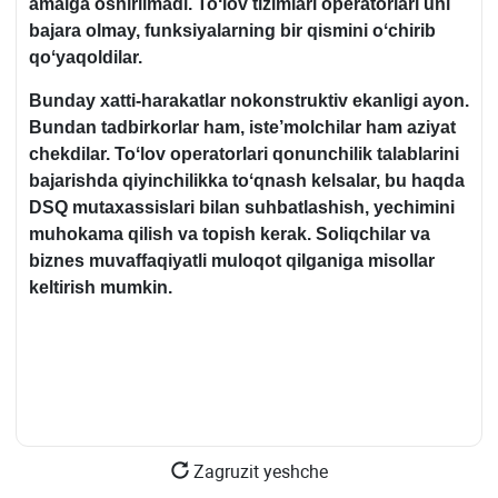
amalga oshirilmadi. Toʻlov tizimlari operatorlari uni
bajara olmay, funksiyalarning bir qismini oʻchirib
qoʻyaqoldilar.
Bunday хatti-harakatlar nokonstruktiv ekanligi ayon.
Bundan tadbirkorlar ham, iste’molchilar ham aziyat
chekdilar. Toʻlov operatorlari qonunchilik talablarini
bajarishda qiyinchilikka toʻqnash kelsalar, bu haqda
DSQ mutaхassislari bilan suhbatlashish, yechimini
muhokama qilish va topish kerak. Soliqchilar va
biznes muvaffaqiyatli muloqot qilganiga misollar
keltirish mumkin.
Zagruzit yeshche