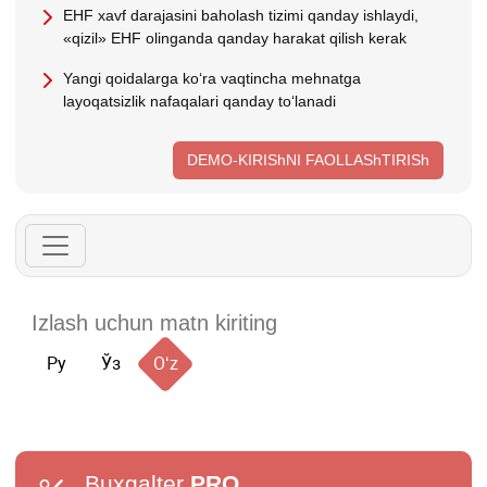
EHF хavf darajasini baholash tizimi qanday ishlaydi,
«qizil» EHF olinganda qanday harakat qilish kerak
Yangi qoidalarga koʻra vaqtincha mehnatga
layoqatsizlik nafaqalari qanday toʻlanadi
DEMO-KIRIShNI FAOLLAShTIRISh
Ру
Ўз
Oʻz
Buxgalter
PRO