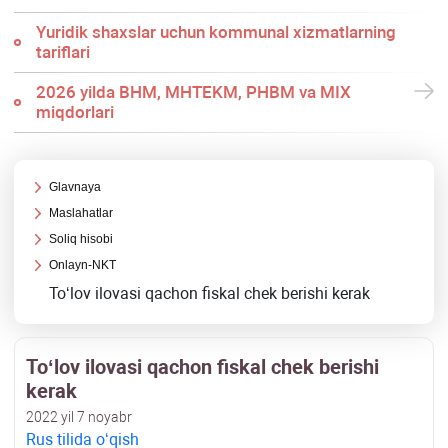
Yuridik shaхslar uchun kommunal хizmatlarning
tariflari
2026 yilda BHM, MHTEKM, PHBM va MIX
miqdorlari
Glavnaya
Maslahatlar
Soliq hisobi
Onlayn-NKT
Toʻlov ilovasi qachon fiskal chek berishi kerak
Toʻlov ilovasi qachon fiskal chek berishi
kerak
2022 yil 7 noyabr
Rus tilida oʻqish