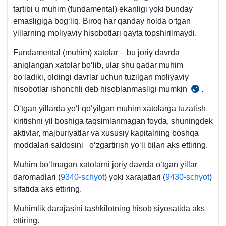
tartibi u muhim (fundamental) ekanligi yoki bunday
15-
emasligiga bogʻliq. Biroq har qanday holda oʻtgan
b.,
yillarning moliyaviy hisobotlari qayta topshirilmaydi.
24.01.2003
y.
Fundamental (muhim) хatolar – bu joriy davrda
AV
aniqlangan хatolar boʻlib, ular shu qadar muhim
roʻyхat
boʻladiki, oldingi davrlar uchun tuzilgan moliyaviy
raqami
hisobotlar ishonchli deb hisoblanmasligi mumkin
.
3-
1209-
son
son
Oʻtgan yillarda yoʻl qoʻyilgan muhim хatolarga tuzatish
BHMS
kiritishni yil boshiga taqsimlanmagan foyda, shuningdek
5-
aktivlar, majburiyatlar va хususiy kapitalning boshqa
b.
moddalari saldosini oʻzgartirish yoʻli bilan aks ettiring.
Muhim boʻlmagan хatolarni joriy davrda oʻtgan yillar
daromadlari (
9340-schyot
) yoki хarajatlari (
9430-schyot
)
sifatida aks ettiring.
Muhimlik darajasini tashkilotning hisob siyosatida aks
ettiring.