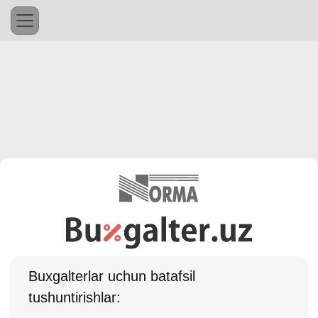
Buхgalterlar uchun batafsil
tushuntirishlar: