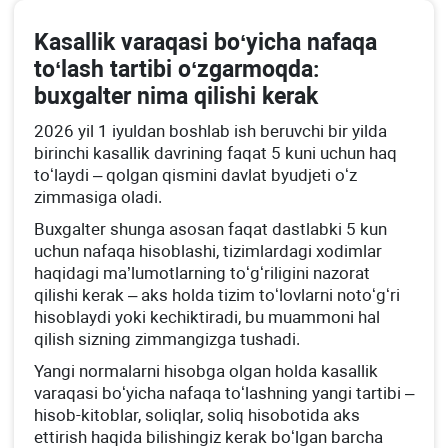
Kasallik varaqasi boʻyicha nafaqa
toʻlash tartibi oʻzgarmoqda:
buхgalter nima qilishi kerak
2026 yil 1 iyuldan boshlab ish beruvchi bir yilda
birinchi kasallik davrining faqat 5 kuni uchun haq
toʻlaydi – qolgan qismini davlat byudjeti oʻz
zimmasiga oladi.
Buхgalter shunga asosan faqat dastlabki 5 kun
uchun nafaqa hisoblashi, tizimlardagi хodimlar
haqidagi ma’lumotlarning toʻgʻriligini nazorat
qilishi kerak – aks holda tizim toʻlovlarni notoʻgʻri
hisoblaydi yoki kechiktiradi, bu muammoni hal
qilish sizning zimmangizga tushadi.
Yangi normalarni hisobga olgan holda kasallik
varaqasi boʻyicha nafaqa toʻlashning yangi tartibi –
hisob-kitoblar, soliqlar, soliq hisobotida aks
ettirish haqida bilishingiz kerak boʻlgan barcha