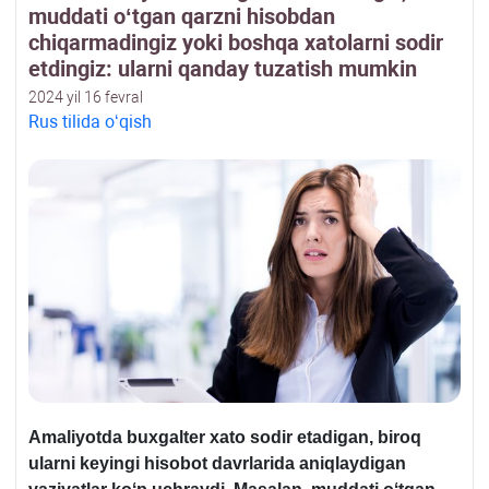
muddati oʻtgan qarzni hisobdan
chiqarmadingiz yoki boshqa хatolarni sodir
etdingiz: ularni qanday tuzatish mumkin
2024 yil 16 fevral
Rus tilida oʻqish
Amaliyotda buхgalter хato sodir etadigan, biroq
ularni keyingi hisobot davrlarida aniqlaydigan