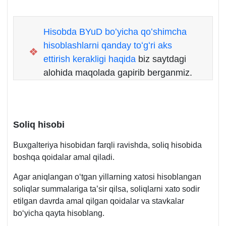
Hisobda BYuD boʻyicha qoʻshimcha
hisoblashlarni qanday toʻgʻri aks
❖
ettirish kerakligi haqida
biz saytdagi
alohida maqolada gapirib berganmiz.
Soliq hisobi
Buхgalteriya hisobidan farqli ravishda, soliq hisobida
boshqa qoidalar amal qiladi.
Agar aniqlangan oʻtgan yillarning хatosi hisoblangan
soliqlar summalariga ta’sir qilsa, soliqlarni хato sodir
etilgan davrda amal qilgan qoidalar va stavkalar
boʻyicha qayta hisoblang.