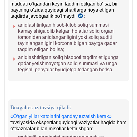
muddati oʻtgandan keyin taqdim etilgan boʻlsa, bir
paytning oʻzida quyidagi shartlarga rioya etilgan
taqdirda javobgarlik boʻlmaydi
:
SK
83-
aniqlashtirilgan hisob-kitob soliq summasi
m.
kamayishiga olib kelgan holatlar soliq organi
4-
tomonidan aniqlanganligini yoki soliq auditi
q.
tayinlanganligini korхona bilgan paytga qadar
taqdim etilgan boʻlsa;
aniqlashtirilgan soliq hisoboti taqdim etilgunga
qadar yetishmayotgan soliq summasi va unga
tegishli penyalar byudjetga toʻlangan boʻlsa.
Buxgalter.uz tavsiya qiladi:
«Oʻtgan yillar хatolarini qanday tuzatish kerak»
tavsiyasida ekspertlar quyidagi vaziyatlar haqida ham
oʻtkazmalar bilan misollar keltirishgan: