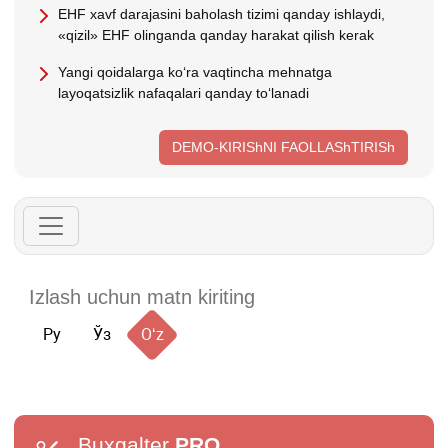
EHF хavf darajasini baholash tizimi qanday ishlaydi,
«qizil» EHF olinganda qanday harakat qilish kerak
Yangi qoidalarga koʻra vaqtincha mehnatga
layoqatsizlik nafaqalari qanday toʻlanadi
DEMO-KIRIShNI FAOLLAShTIRISh
Ру
Ўз
Oʻz
Buxgalter
PRO