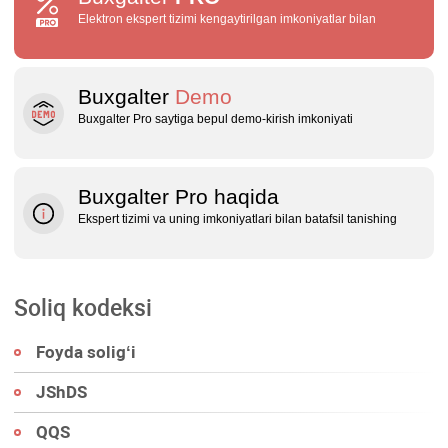
Elektron ekspert tizimi kengaytirilgan imkoniyatlar bilan
Buxgalter
Demo
Buxgalter Pro saytiga bepul demo‑kirish imkoniyati
Buxgalter Pro haqida
Ekspert tizimi va uning imkoniyatlari bilan batafsil tanishing
Soliq kodeksi
Foyda soligʻi
JShDS
QQS