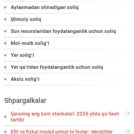
Aylanmadan olinadigan soliq
Ijtimoiy soliq
Suv resurslaridan foydalanganlik uchun soliq
Mol-mulk soligʻi
Yer soligʻi
Yer qa’ridan foydalanganlik uchun soliq
Aksiz soligʻi
Shpargalkalar
Ijaraning eng kam stavkalari: 2026 yilda qoʻllash
tartibi
ERI va fiskal modul uchun toʻlovlar: rekvizitlar