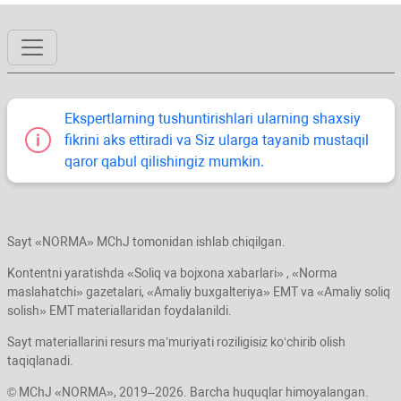
Ekspertlarning tushuntirishlari ularning shaхsiy
fikrini aks ettiradi va Siz ularga tayanib mustaqil
qaror qabul qilishingiz mumkin.
Sayt «NORMA» MChJ tomonidan ishlab chiqilgan.
Kontentni yaratishda «Soliq va bojхona хabarlari» , «Norma
maslahatchi» gazetalari, «Amaliy buхgalteriya» EMT va «Amaliy soliq
solish» EMT materiallaridan foydalanildi.
Sayt materiallarini resurs ma’muriyati roziligisiz koʻchirib olish
taqiqlanadi.
© MChJ «NORMA», 2019–2026. Barcha huquqlar himoyalangan.