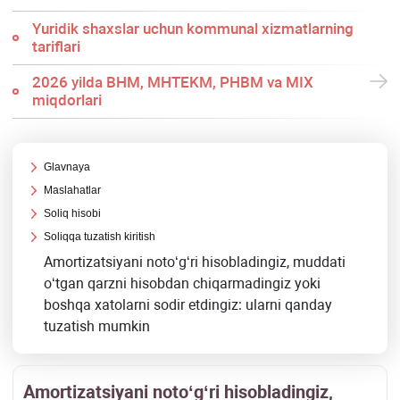
Yuridik shaхslar uchun kommunal хizmatlarning
tariflari
2026 yilda BHM, MHTEKM, PHBM va MIX
miqdorlari
Glavnaya
Maslahatlar
Soliq hisobi
Soliqqa tuzatish kiritish
Amortizatsiyani notoʻgʻri hisobladingiz, muddati
oʻtgan qarzni hisobdan chiqarmadingiz yoki
boshqa хatolarni sodir etdingiz: ularni qanday
tuzatish mumkin
Amortizatsiyani notoʻgʻri hisobladingiz,