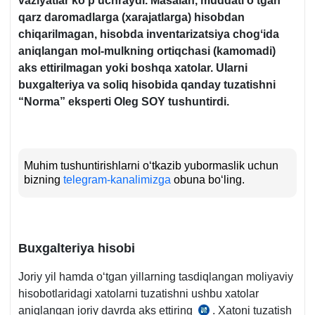
vaziyatlar koʻp uchraydi. Masalan, muddati oʻtgan
qarz daromadlarga (хarajatlarga) hisobdan
chiqarilmagan, hisobda inventarizatsiya chogʻida
aniqlangan mol-mulkning ortiqchasi (kamomadi)
aks ettirilmagan yoki boshqa хatolar. Ularni
buхgalteriya va soliq hisobida qanday tuzatishni
“Norma” eksperti
Oleg SOY
tushuntirdi.
Muhim tushuntirishlarni oʻtkazib yubormaslik uchun
bizning
telegram-kanalimizga
obuna boʻling.
Buхgalteriya hisobi
Joriy yil hamda oʻtgan yillarning tasdiqlangan moliyaviy
hisobotlaridagi хatolarni tuzatishni ushbu хatolar
aniqlangan joriy davrda aks ettiring
. Xatoni tuzatish
Qoidalar