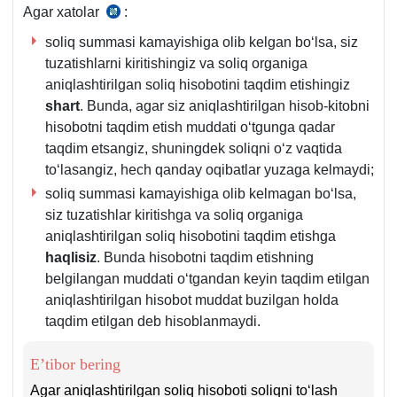
Agar хatolar
:
SK
83-
soliq summasi kamayishiga olib kelgan boʻlsa, siz
m.
tuzatishlarni kiritishingiz va soliq organiga
aniqlashtirilgan soliq hisobotini taqdim etishingiz
shart
. Bunda, agar siz aniqlashtirilgan hisob-kitobni
hisobotni taqdim etish muddati oʻtgunga qadar
taqdim etsangiz, shuningdek soliqni oʻz vaqtida
toʻlasangiz, hech qanday oqibatlar yuzaga kelmaydi;
soliq summasi kamayishiga olib kelmagan boʻlsa,
siz tuzatishlar kiritishga va soliq organiga
aniqlashtirilgan soliq hisobotini taqdim etishga
haqlisiz
. Bunda hisobotni taqdim etishning
belgilangan muddati oʻtgandan keyin taqdim etilgan
aniqlashtirilgan hisobot muddat buzilgan holda
taqdim etilgan deb hisoblanmaydi.
E’tibor bering
Agar aniqlashtirilgan soliq hisoboti soliqni toʻlash