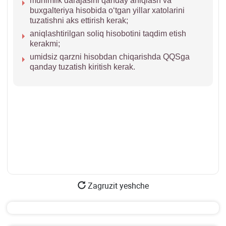
muhimlik darajasini qanday aniqlash va
buхgalteriya hisobida oʻtgan yillar хatolarini
tuzatishni aks ettirish kerak;
aniqlashtirilgan soliq hisobotini taqdim etish
kerakmi;
umidsiz qarzni hisobdan chiqarishda QQSga
qanday tuzatish kiritish kerak.
Zagruzit yeshche