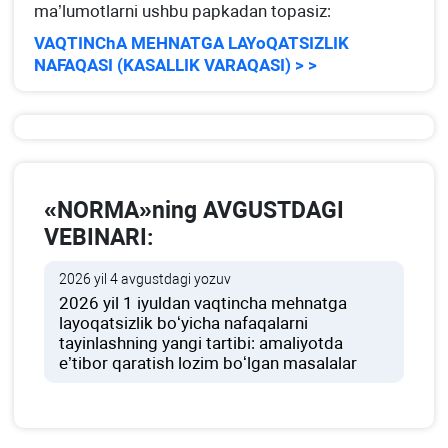
ma’lumotlarni ushbu papkadan topasiz:
VAQTINChA MEHNATGA LAYoQATSIZLIK
NAFAQASI (KASALLIK VARAQASI) > >
«NORMA»ning AVGUSTDAGI
VEBINARI:
2026 yil 4 avgustdagi yozuv
2026 yil 1 iyuldan vaqtincha mehnatga
layoqatsizlik boʻyicha nafaqalarni
tayinlashning yangi tartibi: amaliyotda
e’tibor qaratish lozim boʻlgan masalalar