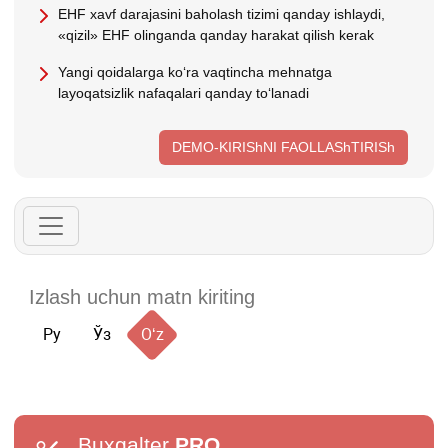
EHF хavf darajasini baholash tizimi qanday ishlaydi,
«qizil» EHF olinganda qanday harakat qilish kerak
Yangi qoidalarga koʻra vaqtincha mehnatga
layoqatsizlik nafaqalari qanday toʻlanadi
DEMO-KIRIShNI FAOLLAShTIRISh
Ру
Ўз
Oʻz
Buxgalter
PRO