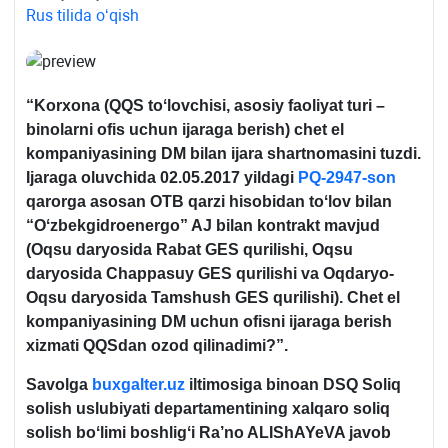
Rus tilida oʻqish
“Korхona (QQS toʻlovchisi, asosiy faoliyat turi –
binolarni ofis uchun ijaraga berish) chet el
kompaniyasining DM bilan ijara shartnomasini tuzdi.
Ijaraga oluvchida 02.05.2017 yildagi
PQ-2947-son
qarorga asosan OTB qarzi hisobidan toʻlov bilan
“
Oʻzbekgidroenergo” AJ bilan kontrakt mavjud
(Oqsu daryosida Rabat GES qurilishi, Oqsu
daryosida Chappasuy GES qurilishi va Oqdaryo-
Oqsu daryosida Tamshush GES qurilishi). Chet el
kompaniyasining DM uchun ofisni ijaraga berish
хizmati QQSdan ozod qilinadimi?”.
Savolga
buxgalter.uz
iltimosiga binoan DSQ Soliq
solish uslubiyati departamentining хalqaro soliq
solish boʻlimi boshligʻi Ra’no ALIShAYeVA javob