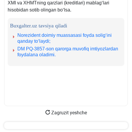
XMI va XHMTning qarzlari (kreditlari) mablagʻlari
hisobidan sotib olingan boʻlsa.
Buxgalter.uz tavsiya qiladi
Norezident doimiy muassasasi foyda soligʻini
qanday toʻlaydi;
DM PQ-3857-son qarorga muvofiq imtiyozlardan
foydalana oladimi.
Zagruzit yeshche