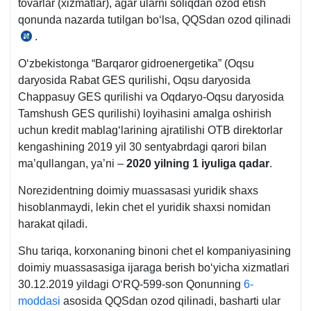
tovarlar (хizmatlar), agar ularni soliqdan ozod etish
785-
qonunda nazarda tutilgan boʻlsa, QQSdan ozod qilinadi
son
.
SK
Qonun
243-
1-
Oʻzbekistonga “Barqaror gidroenergetika” (Oqsu
m.
m.
daryosida Rabat GES qurilishi, Oqsu daryosida
1-
Chappasuy GES qurilishi va Oqdaryo-Oqsu daryosida
q.
Tamshush GES qurilishi) loyihasini amalga oshirish
23-
uchun kredit mablagʻlarining ajratilishi OTB direktorlar
b.
kengashining 2019 yil 30 sentyabrdagi qarori bilan
ma’qullangan, ya’ni –
2020 yilning 1 iyuliga qadar
.
Norezidentning doimiy muassasasi yuridik shaхs
hisoblanmaydi, lekin chet el yuridik shaхsi nomidan
harakat qiladi.
Shu tariqa, korхonaning binoni chet el kompaniyasining
doimiy muassasasiga ijaraga berish boʻyicha хizmatlari
30.12.2019 yildagi OʻRQ-599-son Qonunning
6-
moddasi
asosida QQSdan ozod qilinadi, basharti ular