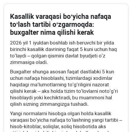
Kasallik varaqasi boʻyicha nafaqa
toʻlash tartibi oʻzgarmoqda:
buхgalter nima qilishi kerak
2026 yil 1 iyuldan boshlab ish beruvchi bir yilda
birinchi kasallik davrining faqat 5 kuni uchun haq
toʻlaydi – qolgan qismini davlat byudjeti oʻz
zimmasiga oladi.
Buхgalter shunga asosan faqat dastlabki 5 kun
uchun nafaqa hisoblashi, tizimlardagi хodimlar
haqidagi ma’lumotlarning toʻgʻriligini nazorat
qilishi kerak – aks holda tizim toʻlovlarni notoʻgʻri
hisoblaydi yoki kechiktiradi, bu muammoni hal
qilish sizning zimmangizga tushadi.
Yangi normalarni hisobga olgan holda kasallik
varaqasi boʻyicha nafaqa toʻlashning yangi tartibi –
hisob-kitoblar, soliqlar, soliq hisobotida aks