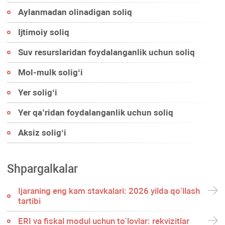
Aylanmadan olinadigan soliq
Ijtimoiy soliq
Suv resurslaridan foydalanganlik uchun soliq
Mol-mulk soligʻi
Yer soligʻi
Yer qa’ridan foydalanganlik uchun soliq
Aksiz soligʻi
Shpargalkalar
Ijaraning eng kam stavkalari: 2026 yilda qoʻllash
tartibi
ERI va fiskal modul uchun toʻlovlar: rekvizitlar