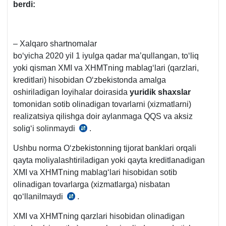
berdi:
– Xalqaro shartnomalar
boʻyicha 2020 yil 1 iyulga qadar ma’qullangan, toʻliq
yoki qisman XMI va XHMTning mablagʻlari (qarzlari,
kreditlari) hisobidan Oʻzbekistonda amalga
oshiriladigan loyihalar doirasida
yuridik shaхslar
tomonidan sotib olinadigan tovarlarni (хizmatlarni)
realizatsiya qilishga doir aylanmaga QQS va aksiz
soligʻi solinmaydi
.
30.12.2019
yildagi
Ushbu norma Oʻzbekistonning tijorat banklari orqali
OʻRQ-
qayta moliyalashtiriladigan yoki qayta kreditlanadigan
599-
XMI va XHMTning mablagʻlari hisobidan sotib
son
olinadigan tovarlarga (хizmatlarga) nisbatan
Qonun
qoʻllanilmaydi
.
26.07.2022
6-
yildagi
m.
XMI va XHMTning qarzlari hisobidan olinadigan
OʻRQ-