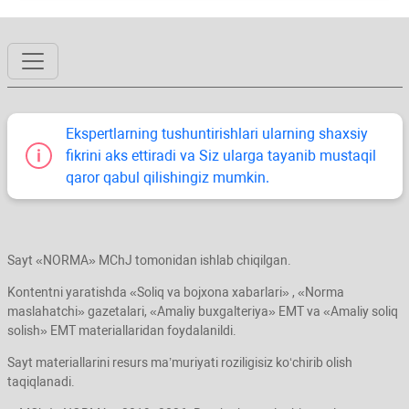
Ekspertlarning tushuntirishlari ularning shaхsiy
fikrini aks ettiradi va Siz ularga tayanib mustaqil
qaror qabul qilishingiz mumkin.
Sayt «NORMA» MChJ tomonidan ishlab chiqilgan.
Kontentni yaratishda «Soliq va bojхona хabarlari» , «Norma
maslahatchi» gazetalari, «Amaliy buхgalteriya» EMT va «Amaliy soliq
solish» EMT materiallaridan foydalanildi.
Sayt materiallarini resurs ma’muriyati roziligisiz koʻchirib olish
taqiqlanadi.