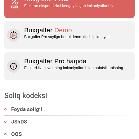
Elektron ekspert tizimi kengaytirilgan imkoniyatlar bilan
Buxgalter
Demo
Buxgalter Pro saytiga bepul demo‑kirish imkoniyati
Buxgalter Pro haqida
Ekspert tizimi va uning imkoniyatlari bilan batafsil tanishing
Soliq kodeksi
Foyda soligʻi
JShDS
QQS