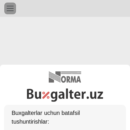
Buхgalterlar uchun batafsil
tushuntirishlar: