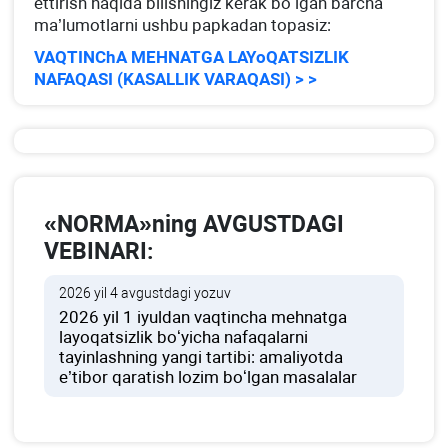
ettirish haqida bilishingiz kerak boʻlgan barcha
ma’lumotlarni ushbu papkadan topasiz:
VAQTINChA MEHNATGA LAYoQATSIZLIK
NAFAQASI (KASALLIK VARAQASI) > >
«NORMA»ning AVGUSTDAGI
VEBINARI:
2026 yil 4 avgustdagi yozuv
2026 yil 1 iyuldan vaqtincha mehnatga
layoqatsizlik boʻyicha nafaqalarni
tayinlashning yangi tartibi: amaliyotda
e’tibor qaratish lozim boʻlgan masalalar