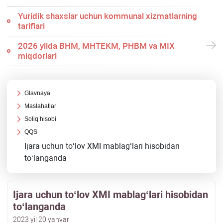
Yuridik shaхslar uchun kommunal хizmatlarning
tariflari
2026 yilda BHM, MHTEKM, PHBM va MIX
miqdorlari
Glavnaya
Maslahatlar
Soliq hisobi
QQS
Ijara uchun toʻlov XMI mablagʻlari hisobidan
toʻlanganda
Ijara uchun toʻlov XMI mablagʻlari hisobidan
toʻlanganda
2023 yil 20 yanvar