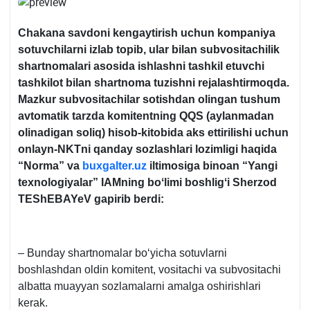
Chakana savdoni kengaytirish uchun kompaniya
sotuvchilarni izlab topib, ular bilan subvositachilik
shartnomalari asosida ishlashni tashkil etuvchi
tashkilot bilan shartnoma tuzishni rejalashtirmoqda.
Mazkur subvositachilar sotishdan olingan tushum
avtomatik tarzda komitentning QQS (aylanmadan
olinadigan soliq) hisob-kitobida aks ettirilishi uchun
onlayn-NKTni qanday sozlashlari lozimligi haqida
“Norma” va
buxgalter.uz
iltimosiga binoan “
Yangi
texnologiyalar” IAMning boʻlimi boshligʻi Sherzod
TEShEBAYeV gapirib berdi:
– Bunday shartnomalar boʻyicha sotuvlarni
boshlashdan oldin komitent, vositachi va subvositachi
albatta muayyan sozlamalarni amalga oshirishlari
kerak.