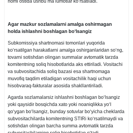
nomi ostida ushbu ma’lumotlar koʻrsatiladi.
Agar mazkur sozlamalarni amalga oshirmagan
holda ishlashni boshlagan boʻlsangiz
Subkomissiya shartnomasi tomonlari yuqorida
koʻrsatilgan harakatlarni amalga oshirganlaridan soʻng,
tovarni sotishdan olingan summalar avtomatik tarzda
komitentning soliq hisobotlarida aks ettiriladi. Vositachi
va subvositachida soliq bazasi esa shartnomaga
muvofiq taqdim etiladigan vositachilik haqi uchun
hisobvaraq-fakturalar asosida shakllantiriladi.
Agarda sozlamalarsiz ishlashni boshlagan boʻlsangiz
yoki qaysidir bosqichda хato yoki noaniqlikka yoʻl
qoʻygan boʻlsangiz, bunday sotuvlar boʻyicha cheklarda
subvositachilarda komitentning STIRi koʻrsatilmaydi va
sotishdan olingan barcha summa avtomatik tarzda
subvositachilarning soliq hisobotidan oʻtadi.