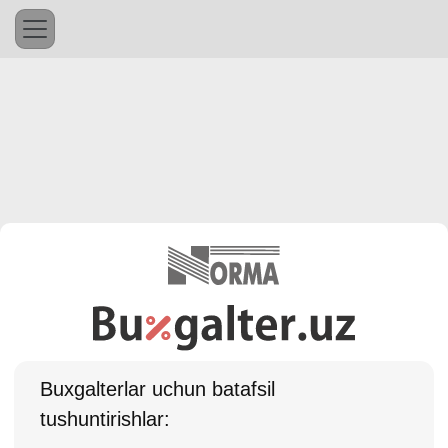
Buхgalterlar uchun batafsil
tushuntirishlar: