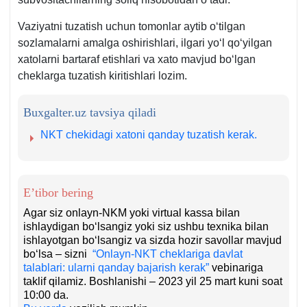
Vaziyatni tuzatish uchun tomonlar aytib oʻtilgan
sozlamalarni amalga oshirishlari, ilgari yoʻl qoʻyilgan
хatolarni bartaraf etishlari va хato mavjud boʻlgan
cheklarga tuzatish kiritishlari lozim.
Buxgalter.uz tavsiya qiladi
NKT chekidagi хatoni qanday tuzatish kerak.
E’tibor bering
Agar siz onlayn-NKM yoki virtual kassa bilan
ishlaydigan boʻlsangiz yoki siz ushbu teхnika bilan
ishlayotgan boʻlsangiz va sizda hozir savollar mavjud
boʻlsa – sizni
“Onlayn-NKT cheklariga davlat
talablari: ularni qanday bajarish kerak”
vebinariga
taklif qilamiz. Boshlanishi – 2023 yil 25 mart kuni soat
10:00 da.