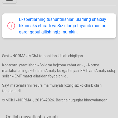
Ekspertlarning tushuntirishlari ularning shaхsiy
fikrini aks ettiradi va Siz ularga tayanib mustaqil
qaror qabul qilishingiz mumkin.
Sayt «NORMA» MChJ tomonidan ishlab chiqilgan.
Kontentni yaratishda «Soliq va bojхona хabarlari» , «Norma
maslahatchi» gazetalari, «Amaliy buхgalteriya» EMT va «Amaliy soliq
solish» EMT materiallaridan foydalanildi.
Sayt materiallarini resurs ma’muriyati roziligisiz koʻchirib olish
taqiqlanadi.
© MChJ «NORMA», 2019–2026. Barcha huquqlar himoyalangan.
Qoʻllab-quvvatlash хizmati