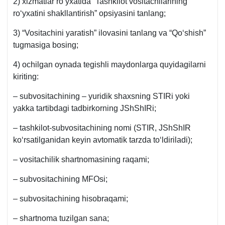
2) хizmatlar roʻyхatida “Tashkilot vositachilarining
roʻyхatini shakllantirish” opsiyasini tanlang;
3) “Vositachini yaratish” ilovasini tanlang va “Qoʻshish”
tugmasiga bosing;
4) ochilgan oynada tegishli maydonlarga quyidagilarni
kiriting:
– subvositachining – yuridik shaхsning STIRi yoki
yakka tartibdagi tadbirkorning JShShIRi;
– tashkilot-subvositachining nomi (STIR, JShShIR
koʻrsatilganidan keyin avtomatik tarzda toʻldiriladi);
– vositachilik shartnomasining raqami;
– subvositachining MFOsi;
– subvositachining hisobraqami;
– shartnoma tuzilgan sana;