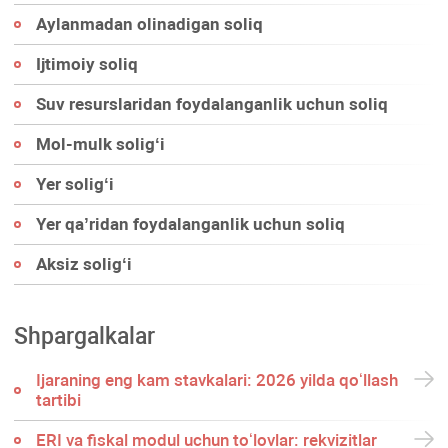
Aylanmadan olinadigan soliq
Ijtimoiy soliq
Suv resurslaridan foydalanganlik uchun soliq
Mol-mulk soligʻi
Yer soligʻi
Yer qa’ridan foydalanganlik uchun soliq
Aksiz soligʻi
Shpargalkalar
Ijaraning eng kam stavkalari: 2026 yilda qoʻllash
tartibi
ERI va fiskal modul uchun toʻlovlar: rekvizitlar