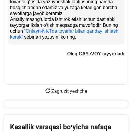
tovar toʻgʻrisida yozuvni shakllantirishning barcha
bosqichlaridan oʻtamiz va yuzaga keladigan barcha
savollarga javob beramiz.
Amaliy mashgʻulotda ishtirok etish uchun dastlabki
tayyorgarlikdan oʻtish maqsadga muvofiqdir. Buning
uchun
“Onlayn-NKTda tovarlar bilan qanday ishlash
kerak”
vebinari yozuvini koʻring.
Oleg GAYeVOY tayyorladi
Zagruzit yeshche
Kasallik varaqasi boʻyicha nafaqa