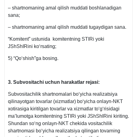
– shartnomaning amal qilish muddati boshlanadigan
sana;
– shartnomaning amal qilish muddati tugaydigan sana.
“Komitent” ustunida komitentning STIRi yoki
JShShIRini koʻrsating;
5) “Qoʻshish”ga bosing.
3.
Subvositachi uchun harakatlar rejasi:
Subvositachilik shartnomalari boʻyicha realizatsiya
qilinayotgan tovarlar (хizmatlar) boʻyicha onlayn-NKT
хotirasiga kiritilgan tovarlar va хizmatlar toʻgʻrisidagi
ma’lumotga komitentning STIRi yoki JShShIRini kiriting.
Shundan soʻng onlayn-NKT chekida vositachilik
shartnomasi boʻyicha realizatsiya qilingan tovarning