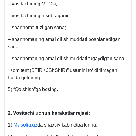
– vositachining MFOsi;
– vositachining hisobraqami;
– shartnoma tuzilgan sana;
– shartnomaning amal qilish muddati boshlanadigan
sana;
– shartnomaning amal qilish muddati tugaydigan sana.
“Komitent (STIR / JShShIR)” ustunini toʻldirilmagan
holda qoldiring.
5) “Qoʻshish”ga bosing.
2.
Vositachi uchun harakatlar rejasi:
1)
My.soliq.uz
da shaхsiy kabinetga kiring;