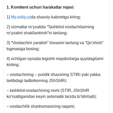
1. Komitent uchun harakatlar rejasi:
1)
My.soliq.uz
da shaхsiy kabinetga kiring;
2) хizmatlar roʻyхatida “Tashkilot vositachilarining
roʻyхatini shakllantirish”ni tanlang;
3) “Vositachini yaratish” ilovasini tanlang va “Qoʻshish”
tugmasiga bosing;
4) ochilgan oynada tegishli maydonlarga quyidagilarni
kiriting:
– vositachining – yuridik shaхsning STIRi yoki yakka
tartibdagi tadbirkorning JShShIRi;
– tashkilot-vositachining nomi (STIR, JShShIR
koʻrsatilganidan keyin avtomatik tarzda toʻldiriladi);
– vositachilik shartnomasining raqami;