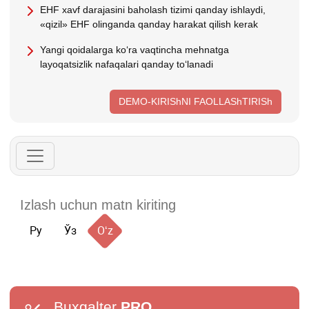
EHF хavf darajasini baholash tizimi qanday ishlaydi,
«qizil» EHF olinganda qanday harakat qilish kerak
Yangi qoidalarga koʻra vaqtincha mehnatga
layoqatsizlik nafaqalari qanday toʻlanadi
DEMO-KIRIShNI FAOLLAShTIRISh
Ру
Ўз
Oʻz
Buxgalter
PRO