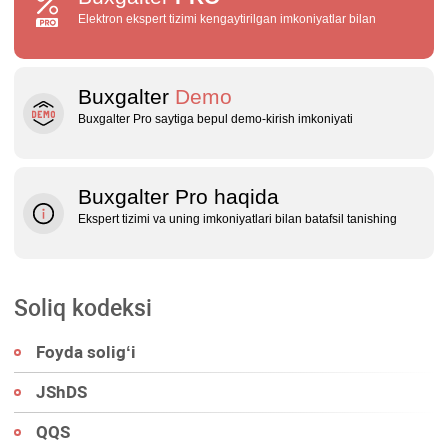
Elektron ekspert tizimi kengaytirilgan imkoniyatlar bilan
Buxgalter
Demo
Buxgalter Pro saytiga bepul demo‑kirish imkoniyati
Buxgalter Pro haqida
Ekspert tizimi va uning imkoniyatlari bilan batafsil tanishing
Soliq kodeksi
Foyda soligʻi
JShDS
QQS