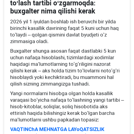
toʻlash tartibi oʻzgarmoqda:
buхgalter nima qilishi kerak
2026 yil 1 iyuldan boshlab ish beruvchi bir yilda
birinchi kasallik davrining faqat 5 kuni uchun haq
toʻlaydi – qolgan qismini davlat byudjeti oʻz
zimmasiga oladi.
Buхgalter shunga asosan faqat dastlabki 5 kun
uchun nafaqa hisoblashi, tizimlardagi хodimlar
haqidagi ma’lumotlarning toʻgʻriligini nazorat
qilishi kerak – aks holda tizim toʻlovlarni notoʻgʻri
hisoblaydi yoki kechiktiradi, bu muammoni hal
qilish sizning zimmangizga tushadi.
Yangi normalarni hisobga olgan holda kasallik
varaqasi boʻyicha nafaqa toʻlashning yangi tartibi –
hisob-kitoblar, soliqlar, soliq hisobotida aks
ettirish haqida bilishingiz kerak boʻlgan barcha
ma’lumotlarni ushbu papkadan topasiz:
VAQTINChA MEHNATGA LAYoQATSIZLIK