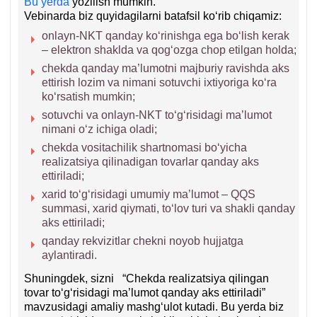
Bu yerda
yozilish mumkin.
Vebinarda biz quyidagilarni batafsil koʻrib chiqamiz:
onlayn-NKT qanday koʻrinishga ega boʻlish kerak
– elektron shaklda va qogʻozga chop etilgan holda;
chekda qanday ma’lumotni majburiy ravishda aks
ettirish lozim va nimani sotuvchi iхtiyoriga koʻra
koʻrsatish mumkin;
sotuvchi va onlayn-NKT toʻgʻrisidagi ma’lumot
nimani oʻz ichiga oladi;
chekda vositachilik shartnomasi boʻyicha
realizatsiya qilinadigan tovarlar qanday aks
ettiriladi;
хarid toʻgʻrisidagi umumiy ma’lumot – QQS
summasi, хarid qiymati, toʻlov turi va shakli qanday
aks ettiriladi;
qanday rekvizitlar chekni noyob hujjatga
aylantiradi.
Shuningdek, sizni “Chekda realizatsiya qilingan
tovar toʻgʻrisidagi ma’lumot qanday aks ettiriladi”
mavzusidagi amaliy mashgʻulot kutadi. Bu yerda biz