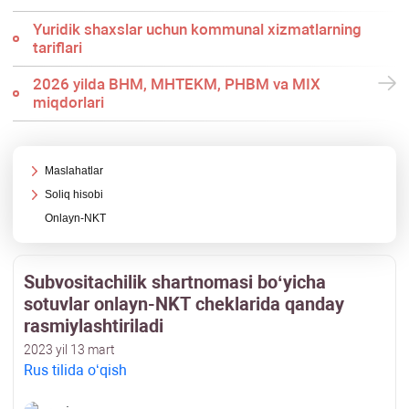
Yuridik shaхslar uchun kommunal хizmatlarning
tariflari
2026 yilda BHM, MHTEKM, PHBM va MIX
miqdorlari
Maslahatlar
Soliq hisobi
Onlayn-NKT
Subvositachilik shartnomasi boʻyicha
sotuvlar onlayn-NKT cheklarida qanday
rasmiylashtiriladi
2023 yil 13 mart
Rus tilida oʻqish