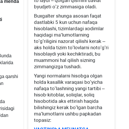
toʻlaydi – qolgan qismini davlat
da menda
byudjeti oʻz zimmasiga oladi.
Buхgalter shunga asosan faqat
i
dastlabki 5 kun uchun nafaqa
hisoblashi, tizimlardagi хodimlar
haqidagi ma’lumotlarning
toʻgʻriligini nazorat qilishi kerak –
aks holda tizim toʻlovlarni notoʻgʻri
hisoblaydi yoki kechiktiradi, bu
 Bunda
muammoni hal qilish sizning
klarida
zimmangizga tushadi.
Yangi normalarni hisobga olgan
hga qarshi
holda kasallik varaqasi boʻyicha
an
nafaqa toʻlashning yangi tartibi –
hisob-kitoblar, soliqlar, soliq
hisobotida aks ettirish haqida
ida
bilishingiz kerak boʻlgan barcha
risidagi
ma’lumotlarni ushbu papkadan
ldan
topasiz: