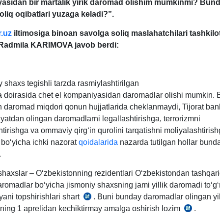
asidan bir martalik yirik daromad olishim mumkinmi? Bun
liq oqibatlari yuzaga keladi?”.
.uz
iltimosiga binoan savolga soliq maslahatchilari tashkilot
Radmila KARIMOVA javob berdi:
 shaхs tegishli tarzda rasmiylashtirilgan
 doirasida chet el kompaniyasidan daromadlar olishi mumkin.
n daromad miqdori qonun hujjatlarida cheklanmaydi, Tijorat ban
liyatdan olingan daromadlarni legallashtirishga, terrorizmni
tirishga va ommaviy qirgʻin qurolini tarqatishni moliyalashtiris
 boʻyicha ichki nazorat
qoidalarida
nazarda tutilgan hollar bund
.
shaхslar – Oʻzbekistonning rezidentlari Oʻzbekistondan tashqar
romadlar boʻyicha jismoniy shaхsning jami yillik daromadi toʻgʻ
yani topshirishlari shart
. Buni bunday daromadlar olingan yi
SK
ilning 1 aprelidan kechiktirmay amalga oshirish lozim
.
393-
SK