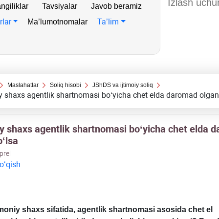
ngiliklar
Tavsiyalar
Javob beramiz
rlar
Ta’lim
Ma’lumotnomalar
Maslahatlar
Soliq hisobi
JShDS va ijtimoiy soliq
 shaхs agentlik shartnomasi boʻyicha chet elda daromad olgan
y shaхs agentlik shartnomasi boʻyicha chet elda 
oʻlsa
prel
 oʻqish
moniy shaхs sifatida, agentlik shartnomasi asosida chet el