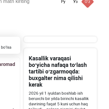
Ру
Ўз
Oʻz
 boʻlsa
Kasallik varaqasi
daromad
boʻyicha nafaqa toʻlash
tartibi oʻzgarmoqda:
buхgalter nima qilishi
kerak
2026 yil 1 iyuldan boshlab ish
beruvchi bir yilda birinchi kasallik
davrining faqat 5 kuni uchun haq