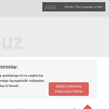
Kirish / Roʻyхatdan oʻtish
tirishlar:
i qoidalarga koʻra vaqtincha
atga layoqatsizlik nafaqalari
ay toʻlanadi
DEMO-KIRIShNI
FAOLLAShTIRISh