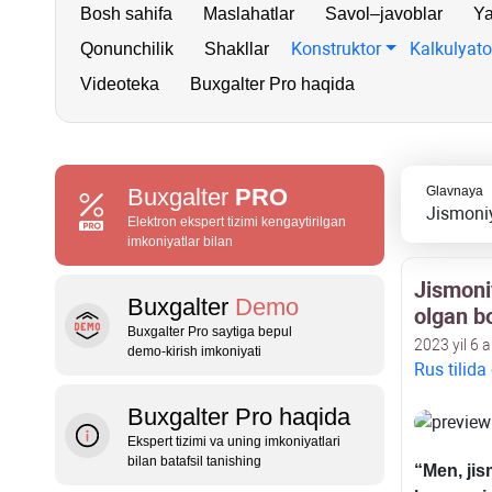
Bosh sahifa
Maslahatlar
Savol–javoblar
Ya
Konstruktor
Kalkulyato
Qonunchilik
Shakllar
Videoteka
Buxgalter Pro haqida
Buxgalter
PRO
Glavnaya
Jismoniy
Elektron ekspert tizimi kengaytirilgan
imkoniyatlar bilan
Jismoni
Buxgalter
Demo
olgan b
Buxgalter Pro saytiga bepul
2023 yil 6 a
demo‑kirish imkoniyati
Rus tilida
Buxgalter Pro haqida
Ekspert tizimi va uning imkoniyatlari
bilan batafsil tanishing
“Men, jis