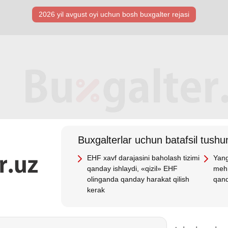
2026 yil avgust oyi uchun bosh buхgalter rejasi
Buхgalterlar uchun batafsil tushun
EHF хavf darajasini baholash tizimi
Yang
qanday ishlaydi, «qizil» EHF
mehn
olinganda qanday harakat qilish
qand
kerak