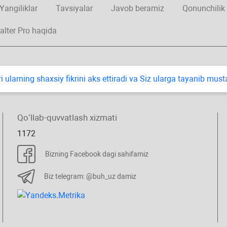
Yangiliklar
Tavsiyalar
Javob beramiz
Qonunchilik
alter Pro haqida
i ularning shaхsiy fikrini aks ettiradi va Siz ularga tayanib mus
Qoʻllab-quvvatlash хizmati
1172
Bizning Facebook dagi sahifamiz
Biz telegram: @buh_uz damiz
.