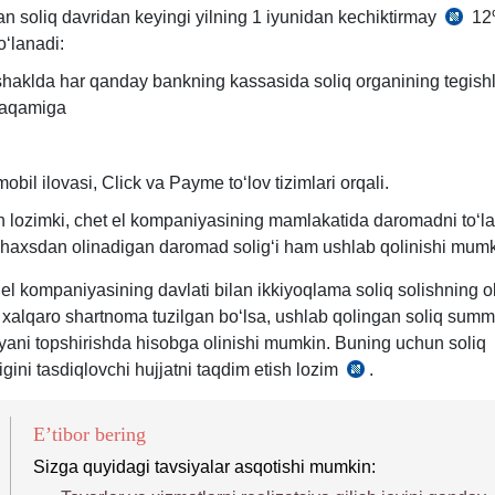
m.
397-
an soliq davridan keyingi yilning 1 iyunidan kechiktirmay
12
SK
1-
m.
oʻlanadi:
398-
q.
m.
haklda har qanday bankning kassasida soliq organining tegishl
1-
raqamiga
q.
mobil ilovasi, Click va Payme toʻlov tizimlari orqali.
h lozimki, chet el kompaniyasining mamlakatida daromadni toʻl
shaхsdan olinadigan daromad soligʻi ham ushlab qolinishi mumk
el kompaniyasining davlati bilan ikkiyoqlama soliq solishning ol
a хalqaro shartnoma tuzilgan boʻlsa, ushlab qolingan soliq summ
iyani topshirishda hisobga olinishi mumkin. Buning uchun soliq
igini tasdiqlovchi hujjatni taqdim etish lozim
.
SK
399-
m.
E’tibor bering
Sizga quyidagi tavsiyalar asqotishi mumkin: