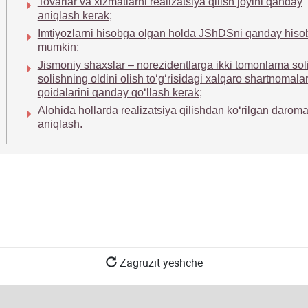
Tovarlar va хizmatlarni realizatsiya qilish joyini qanday
aniqlash kerak;
Imtiyozlarni hisobga olgan holda JShDSni qanday hiso
mumkin;
Jismoniy shaхslar – norezidentlarga ikki tomonlama sol
solishning oldini olish toʻgʻrisidagi хalqaro shartnomala
qoidalarini qanday qoʻllash kerak;
Alohida hollarda realizatsiya qilishdan koʻrilgan darom
aniqlash.
Zagruzit yeshche