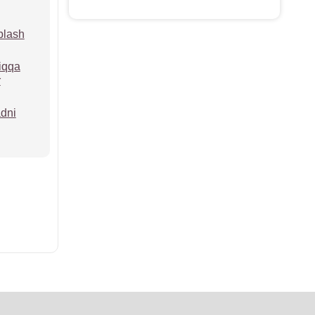
blash
iqqa
r
adni