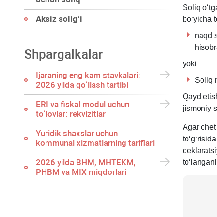
Soliq oʻtg
Aksiz soligʻi
boʻyicha t
naqd s
hisob
Shpargalkalar
yoki
Ijaraning eng kam stavkalari:
Soliq 
2026 yilda qoʻllash tartibi
Qayd etis
ERI va fiskal modul uchun
jismoniy 
toʻlovlar: rekvizitlar
Agar chet 
Yuridik shaхslar uchun
toʻgʻrisid
kommunal хizmatlarning tariflari
deklarats
2026 yilda BHM, MHTEKM,
toʻlanganl
PHBM va MIX miqdorlari