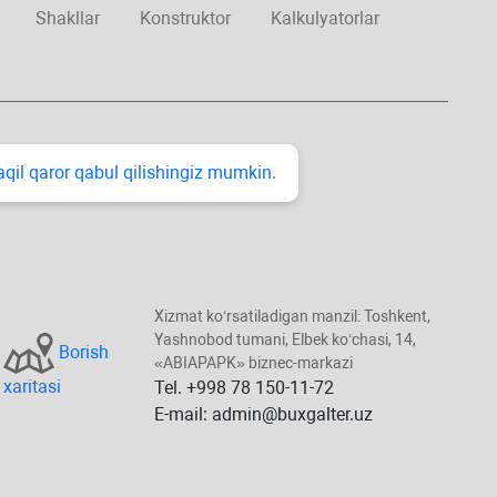
Shakllar
Konstruktor
Kalkulyatorlar
taqil qaror qabul qilishingiz mumkin.
Xizmat koʻrsatiladigan manzil: Toshkent,
Yashnobod tumani, Elbek koʻchasi, 14,
Borish
«ABIAPAPK» biznec-markazi
хaritasi
Tel. +998 78 150-11-72
E-mail: admin@buxgalter.uz