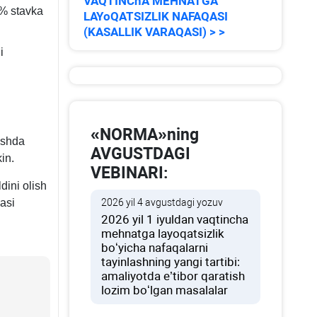
VAQTINChA MEHNATGA
% stavka
LAYoQATSIZLIK NAFAQASI
(KASALLIK VARAQASI) > >
i
«NORMA»ning
ashda
AVGUSTDAGI
in.
VEBINARI:
dini olish
asi
2026 yil 4 avgustdagi yozuv
2026 yil 1 iyuldan vaqtincha
mehnatga layoqatsizlik
boʻyicha nafaqalarni
tayinlashning yangi tartibi:
amaliyotda e’tibor qaratish
lozim boʻlgan masalalar