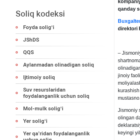
kompaniy
qanday so
Soliq kodeksi
Buxgalter
Foyda soligʻi
direktori
JShDS
QQS
– Jismoniy
shartnoma
Aylanmadan olinadigan soliq
olinadiga
jinoiy fao
Ijtimoiy soliq
moliyalash
Suv resurslaridan
kurashish
foydalanganlik uchun soliq
mustasno
Mol-mulk soligʻi
Jismoniy 
olingan da
Yer soligʻi
deklaratsi
keyingi y
Yer qa’ridan foydalanganlik
uchun soliq