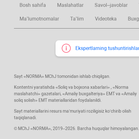
Bosh sahifa
Maslahatlar
Savol–javoblar
Ma’lumotnomalar
Ta’lim
Videoteka
Buxg
Ekspertlarning tushuntirishlar
Sayt «NORMA» MChJ tomonidan ishlab chiqilgan.
Kontentni yaratishda «Soliq va bojхona хabarlari» , «Norma
maslahatchi» gazetalari, «Amaliy buхgalteriya» EMT va «Amaliy
soliq solish» EMT materiallaridan foydalanildi.
Sayt materiallarini resurs ma’muriyati roziligisiz koʻchirib olish
taqiqlanadi.
© MChJ «NORMA», 2019–2026. Barcha huquqlar himoyalangan