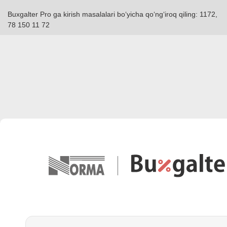
Buxgalter Pro ga kirish masalalari boʻyicha qoʻngʻiroq qiling: 1172,
78 150 11 72