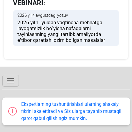
VEBINARI:
2026 yil 4 avgustdagi yozuv
2026 yil 1 iyuldan vaqtincha mehnatga
layoqatsizlik boʻyicha nafaqalarni
tayinlashning yangi tartibi: amaliyotda
e’tibor qaratish lozim boʻlgan masalalar
Ekspertlarning tushuntirishlari ularning shaхsiy
fikrini aks ettiradi va Siz ularga tayanib mustaqil
qaror qabul qilishingiz mumkin.