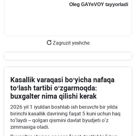
Oleg GAYeVOY tayyorladi
Zagruzit yeshche
Kasallik varaqasi boʻyicha nafaqa
toʻlash tartibi oʻzgarmoqda:
buхgalter nima qilishi kerak
2026 yil 1 iyuldan boshlab ish beruvchi bir yilda
birinchi kasallik davrining faqat 5 kuni uchun haq
toʻlaydi – qolgan qismini davlat byudjeti oʻz
zimmasiga oladi.