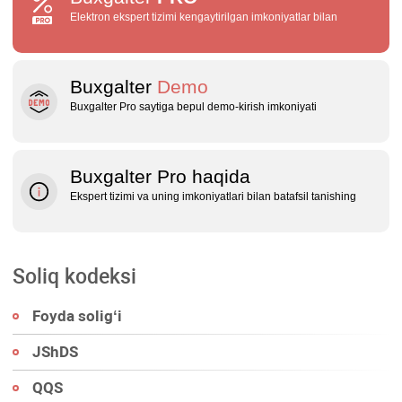
Elektron ekspert tizimi kengaytirilgan imkoniyatlar bilan
Buxgalter
Demo
Buxgalter Pro saytiga bepul demo‑kirish imkoniyati
Buxgalter Pro haqida
Ekspert tizimi va uning imkoniyatlari bilan batafsil tanishing
Soliq kodeksi
Foyda soligʻi
JShDS
QQS