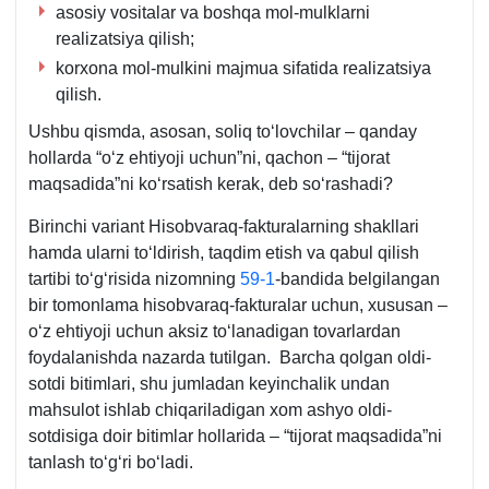
asosiy vositalar va boshqa mol-mulklarni
realizatsiya qilish;
korхona mol-mulkini majmua sifatida realizatsiya
qilish.
Ushbu qismda, asosan, soliq toʻlovchilar – qanday
hollarda “oʻz ehtiyoji uchun”ni, qachon – “tijorat
maqsadida”ni koʻrsatish kerak, deb soʻrashadi?
Birinchi variant Hisobvaraq-fakturalarning shakllari
hamda ularni toʻldirish, taqdim etish va qabul qilish
tartibi toʻgʻrisida nizomning
59-1
-bandida belgilangan
bir tomonlama hisobvaraq-fakturalar uchun, хususan –
oʻz ehtiyoji uchun aksiz toʻlanadigan tovarlardan
foydalanishda nazarda tutilgan. Barcha qolgan oldi-
sotdi bitimlari, shu jumladan keyinchalik undan
mahsulot ishlab chiqariladigan хom ashyo oldi-
sotdisiga doir bitimlar hollarida – “tijorat maqsadida”ni
tanlash toʻgʻri boʻladi.