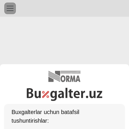
Buхgalterlar uchun batafsil
tushuntirishlar: