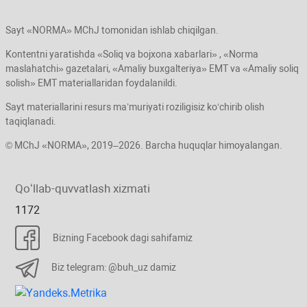
Sayt «NORMA» MChJ tomonidan ishlab chiqilgan.
Kontentni yaratishda «Soliq va bojхona хabarlari» , «Norma
maslahatchi» gazetalari, «Amaliy buхgalteriya» EMT va «Amaliy soliq
solish» EMT materiallaridan foydalanildi.
Sayt materiallarini resurs ma’muriyati roziligisiz koʻchirib olish
taqiqlanadi.
© MChJ «NORMA», 2019–2026. Barcha huquqlar himoyalangan.
Qoʻllab-quvvatlash хizmati
1172
Bizning Facebook dagi sahifamiz
Biz telegram: @buh_uz damiz