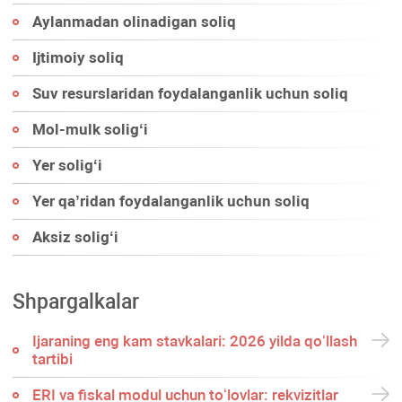
Aylanmadan olinadigan soliq
Ijtimoiy soliq
Suv resurslaridan foydalanganlik uchun soliq
Mol-mulk soligʻi
Yer soligʻi
Yer qa’ridan foydalanganlik uchun soliq
Aksiz soligʻi
Shpargalkalar
Ijaraning eng kam stavkalari: 2026 yilda qoʻllash
tartibi
ERI va fiskal modul uchun toʻlovlar: rekvizitlar