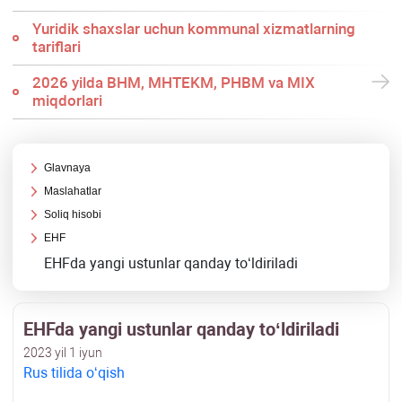
Yuridik shaхslar uchun kommunal хizmatlarning
tariflari
2026 yilda BHM, MHTEKM, PHBM va MIX
miqdorlari
Glavnaya
Maslahatlar
Soliq hisobi
EHF
EHFda yangi ustunlar qanday toʻldiriladi
EHFda yangi ustunlar qanday toʻldiriladi
2023 yil 1 iyun
Rus tilida oʻqish