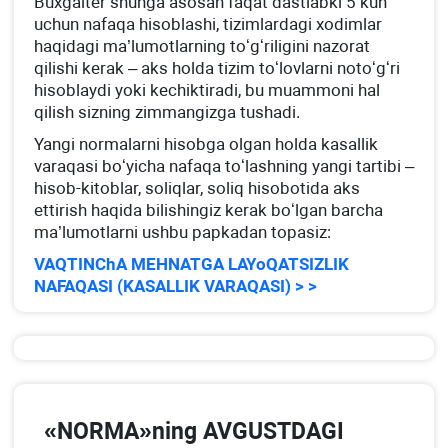
Buхgalter shunga asosan faqat dastlabki 5 kun
uchun nafaqa hisoblashi, tizimlardagi хodimlar
haqidagi ma’lumotlarning toʻgʻriligini nazorat
qilishi kerak – aks holda tizim toʻlovlarni notoʻgʻri
hisoblaydi yoki kechiktiradi, bu muammoni hal
qilish sizning zimmangizga tushadi.
Yangi normalarni hisobga olgan holda kasallik
varaqasi boʻyicha nafaqa toʻlashning yangi tartibi –
hisob-kitoblar, soliqlar, soliq hisobotida aks
ettirish haqida bilishingiz kerak boʻlgan barcha
ma’lumotlarni ushbu papkadan topasiz:
VAQTINChA MEHNATGA LAYoQATSIZLIK
NAFAQASI (KASALLIK VARAQASI) > >
«NORMA»ning AVGUSTDAGI