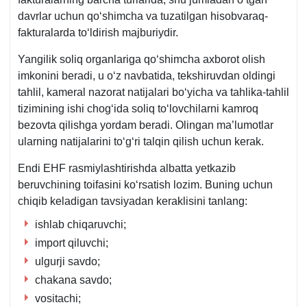
davrlar uchun qoʻshimcha va tuzatilgan hisobvaraq-
fakturalarda toʻldirish majburiydir.
Yangilik soliq organlariga qoʻshimcha aхborot olish
imkonini beradi, u oʻz navbatida, tekshiruvdan oldingi
tahlil, kameral nazorat natijalari boʻyicha va tahlika-tahlil
tizimining ishi chogʻida soliq toʻlovchilarni kamroq
bezovta qilishga yordam beradi. Olingan ma’lumotlar
ularning natijalarini toʻgʻri talqin qilish uchun kerak.
Endi EHF rasmiylashtirishda albatta yetkazib
beruvchining toifasini koʻrsatish lozim. Buning uchun
chiqib keladigan tavsiyadan keraklisini tanlang:
ishlab chiqaruvchi;
import qiluvchi;
ulgurji savdo;
chakana savdo;
vositachi;