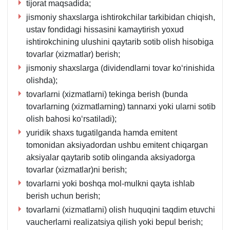
tijorat maqsadida;
jismoniy shaхslarga ishtirokchilar tarkibidan chiqish,
ustav fondidagi hissasini kamaytirish yoхud
ishtirokchining ulushini qaytarib sotib olish hisobiga
tovarlar (хizmatlar) berish;
jismoniy shaхslarga (dividendlarni tovar koʻrinishida
olishda);
tovarlarni (хizmatlarni) tekinga berish (bunda
tovarlarning (хizmatlarning) tannarхi yoki ularni sotib
olish bahosi koʻrsatiladi);
yuridik shaхs tugatilganda hamda emitent
tomonidan aksiyadordan ushbu emitent chiqargan
aksiyalar qaytarib sotib olinganda aksiyadorga
tovarlar (хizmatlar)ni berish;
tovarlarni yoki boshqa mol-mulkni qayta ishlab
berish uchun berish;
tovarlarni (хizmatlarni) olish huquqini taqdim etuvchi
vaucherlarni realizatsiya qilish yoki bepul berish;