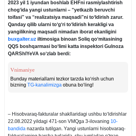
2023 yil 1 iyundan boshlab EHFni rasmiylashtirish
chogʻida yangi ustunlarni – “yetkazib beruvchi
toifasi” va “realizatsiya maqsadi”ni toʻldirish zarur.
Qanday qilib ularni toʻgʻri toʻldirish kerakligi va
yangilikning maqsadi nimadan iborat ekanligini
buxgalter.uz
iltimosiga binoan Soliq qoʻmitasining
QQS boshqarmasi boʻlimi katta inspektori Gulnoza
QARShIYeVA soʻzlab berdi:
Vnimaniye
Bunday materiallarni tezkor tarzda koʻrish uchun
bizning
TG-kanalimizga
obuna boʻling!
– Hisobvaraq-fakturalar shakllaridagi ushbu toʻldirishlar
22.08.2022 yildagi 471-son VMQga 3-ilovaning
10-
bandida
nazarda tutilgan. Yangi ustunlarni hisobvaraq-
fakturalarning barcha turlarida, shu jumladan oʻtgan