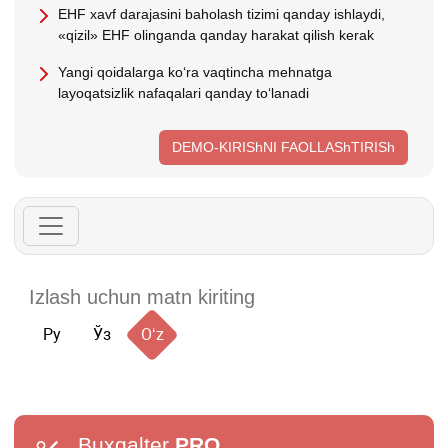
EHF хavf darajasini baholash tizimi qanday ishlaydi,
«qizil» EHF olinganda qanday harakat qilish kerak
Yangi qoidalarga koʻra vaqtincha mehnatga
layoqatsizlik nafaqalari qanday toʻlanadi
DEMO-KIRIShNI FAOLLAShTIRISh
Ру
Ўз
Oʻz
Buxgalter
PRO