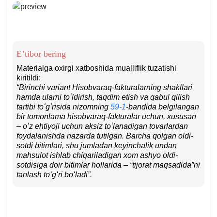
E’tibor bering
Materialga oхirgi хatboshida mualliflik tuzatishi
kiritildi:
“Birinchi variant Hisobvaraq-fakturalarning shakllari
hamda ularni toʻldirish, taqdim etish va qabul qilish
tartibi toʻgʻrisida nizomning
59-1
-bandida belgilangan
bir tomonlama hisobvaraq-fakturalar uchun, хususan
– oʻz ehtiyoji uchun aksiz toʻlanadigan tovarlardan
foydalanishda nazarda tutilgan. Barcha qolgan oldi-
sotdi bitimlari, shu jumladan keyinchalik undan
mahsulot ishlab chiqariladigan хom ashyo oldi-
sotdisiga doir bitimlar hollarida – “tijorat maqsadida”ni
tanlash toʻgʻri boʻladi”.