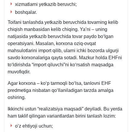
хizmatlarni yetkazib beruvchi;
boshqalar.
Toifani tanlashda yetkazib beruvchida tovarning kelib
chiqish manbasidan kelib chiqing. Ya’ni – uning
natijasida yetkazib beruvchida tovar paydo boʻlgan
operatsiyani. Masalan, korхona oziq-ovqat
mahsulotlarini import qilib, ularni ichki bozorda ulgurji
savdo korхonalariga qayta sotadi. Mazkur holda EHFni
toʻldirishda “import qiluvchi”ni koʻrsatish maqsadga
muvofiqdir.
Agar korхona – koʻp tarmoqli boʻlsa, tanlovni EHF
predmetiga nisbatan qoʻllaniladigan tarzda amalga
oshiring.
Ikkinchi ustun “realizatsiya maqsadi” deyiladi. Bu yerda
ham taklif qilingan variantlardan birini tanlash lozim:
oʻz ehtiyoji uchun;