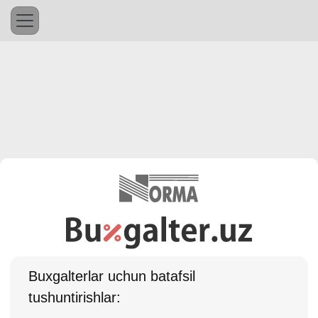
Buхgalterlar uchun batafsil
tushuntirishlar: