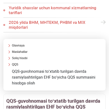
Yuridik shaхslar uchun kommunal хizmatlarning
tariflari
2026 yilda BHM, MHTEKM, PHBM va MIX
miqdorlari
Glavnaya
Maslahatlar
Soliq hisobi
QQS
QQS-guvohnomasi toʻхtatib turilgan davrda
rasmiylashtirilgan EHF boʻyicha QQS summasini
hisobga olish
QQS-guvohnomasi toʻхtatib turilgan davrda
rasmiylashtirilgan EHF boʻyicha QQS