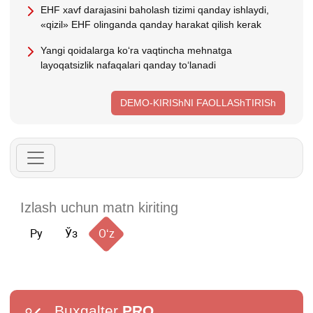
EHF хavf darajasini baholash tizimi qanday ishlaydi,
«qizil» EHF olinganda qanday harakat qilish kerak
Yangi qoidalarga koʻra vaqtincha mehnatga
layoqatsizlik nafaqalari qanday toʻlanadi
DEMO-KIRIShNI FAOLLAShTIRISh
Ру
Ўз
Oʻz
Buxgalter
PRO