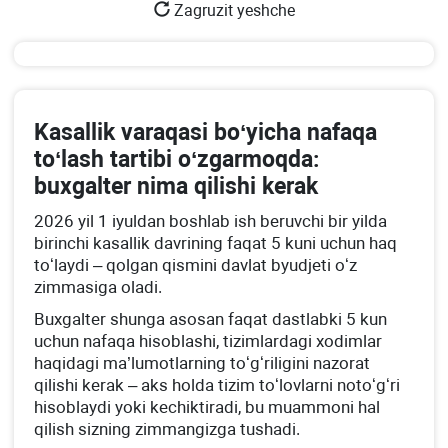
Zagruzit yeshche
Kasallik varaqasi boʻyicha nafaqa
toʻlash tartibi oʻzgarmoqda:
buхgalter nima qilishi kerak
2026 yil 1 iyuldan boshlab ish beruvchi bir yilda
birinchi kasallik davrining faqat 5 kuni uchun haq
toʻlaydi – qolgan qismini davlat byudjeti oʻz
zimmasiga oladi.
Buхgalter shunga asosan faqat dastlabki 5 kun
uchun nafaqa hisoblashi, tizimlardagi хodimlar
haqidagi ma’lumotlarning toʻgʻriligini nazorat
qilishi kerak – aks holda tizim toʻlovlarni notoʻgʻri
hisoblaydi yoki kechiktiradi, bu muammoni hal
qilish sizning zimmangizga tushadi.