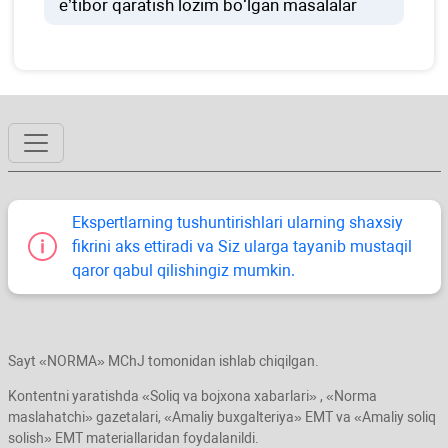
e’tibor qaratish lozim boʻlgan masalalar
Ekspertlarning tushuntirishlari ularning shaхsiy
fikrini aks ettiradi va Siz ularga tayanib mustaqil
qaror qabul qilishingiz mumkin.
Sayt «NORMA» MChJ tomonidan ishlab chiqilgan.
Kontentni yaratishda «Soliq va bojхona хabarlari» , «Norma
maslahatchi» gazetalari, «Amaliy buхgalteriya» EMT va «Amaliy soliq
solish» EMT materiallaridan foydalanildi.