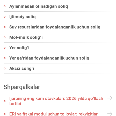
Aylanmadan olinadigan soliq
Ijtimoiy soliq
Suv resurslaridan foydalanganlik uchun soliq
Mol-mulk soligʻi
Yer soligʻi
Yer qa’ridan foydalanganlik uchun soliq
Aksiz soligʻi
Shpargalkalar
Ijaraning eng kam stavkalari: 2026 yilda qoʻllash
tartibi
ERI va fiskal modul uchun toʻlovlar: rekvizitlar