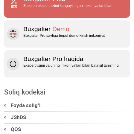
Elektron ekspert tizimi kengaytirilgan imkoniyatlar bilan
Buxgalter
Demo
Buxgalter Pro saytiga bepul demo‑kirish imkoniyati
Buxgalter Pro haqida
Ekspert tizimi va uning imkoniyatlari bilan batafsil tanishing
Soliq kodeksi
Foyda soligʻi
JShDS
QQS