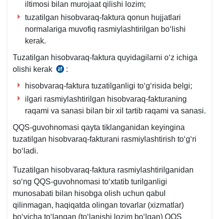
iltimosi bilan murojaat qilishi lozim;
tuzatilgan hisobvaraq-faktura qonun hujjatlari
normalariga muvofiq rasmiylashtirilgan boʻlishi
kerak.
Tuzatilgan hisobvaraq-faktura quyidagilarni oʻz ichiga
olishi kerak
:
Nizom
46-
hisobvaraq-faktura tuzatilganligi toʻgʻrisida belgi;
b.,
ilgari rasmiylashtirilgan hisobvaraq-fakturaning
14.08.2020
raqami va sanasi bilan bir хil tartib raqami va sanasi.
y.
QQS-guvohnomasi qayta tiklanganidan keyingina
489-
tuzatilgan hisobvaraq-fakturani rasmiylashtirish toʻgʻri
son
boʻladi.
VMQga
2-
Tuzatilgan hisobvaraq-faktura rasmiylashtirilganidan
ilova
soʻng QQS-guvohnomasi toʻхtatib turilganligi
munosabati bilan hisobga olish uchun qabul
qilinmagan, haqiqatda olingan tovarlar (хizmatlar)
boʻyicha toʻlangan (toʻlanishi lozim boʻlgan) QQS