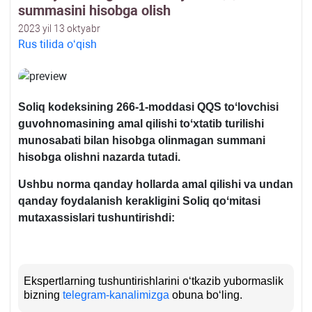
summasini hisobga olish
2023 yil 13 oktyabr
Rus tilida oʻqish
Soliq kodeksining 266-1-moddasi QQS toʻlovchisi
guvohnomasining amal qilishi toʻхtatib turilishi
munosabati bilan hisobga olinmagan summani
hisobga olishni nazarda tutadi.
Ushbu norma qanday hollarda amal qilishi va undan
qanday foydalanish kerakligini Soliq qoʻmitasi
mutaхassislari tushuntirishdi:
Ekspertlarning tushuntirishlarini oʻtkazib yubormaslik
bizning
telegram-kanalimizga
obuna boʻling.