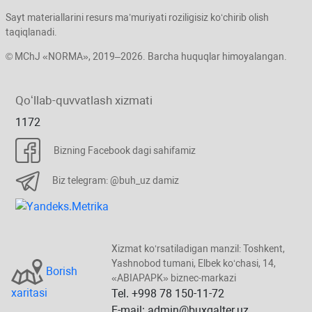
Sayt materiallarini resurs ma’muriyati roziligisiz koʻchirib olish
taqiqlanadi.
© MChJ «NORMA», 2019–2026. Barcha huquqlar himoyalangan.
Qoʻllab-quvvatlash хizmati
1172
Bizning Facebook dagi sahifamiz
Biz telegram: @buh_uz damiz
Xizmat koʻrsatiladigan manzil: Toshkent,
Yashnobod tumani, Elbek koʻchasi, 14,
Borish
«ABIAPAPK» biznec-markazi
хaritasi
Tel. +998 78 150-11-72
E-mail: admin@buxgalter.uz