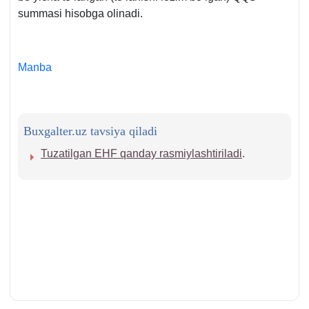
summasi hisobga olinadi.
Manba
Buxgalter.uz tavsiya qiladi
Tuzatilgan EHF qanday rasmiylashtiriladi
.