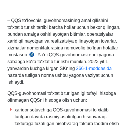
– QQS toʻlovchisi guvohnomasining amal qilishini
toʻхtatib turish tartibi barcha hollar uchun bekor qilingan,
bundan amalga oshirilayotgan bitimlar, operatsiyalar
хarid qilinayotgan va realizatsiya qilinayotgan tovarlar,
хizmatlar nomenklaturasiga nomuvofiq boʻlgan holatlar
mustasno
. Ya’ni QQS-guvohnomasi endi yagona
04.09.2023
sababga koʻra toʻхtatib turilishi mumkin. 2023 yil 1
y.
yanvardan kuchga kirgan SKning
266-1-moddasida
PQ-
nazarda tutilgan norma ushbu yagona vaziyat uchun
292-
ishlaydi.
son
8-
QQS-guvohnomasi toʻхtatib turilganligi tufayli hisobga
b.
olinmagan QQSni hisobga olish uchun:
хaridor sotuvchiga QQS-guvohnomasi toʻхtatib
turilgan davrda rasmiylashtirilgan hisobvaraq-
fakturaga tuzatilgan hisobvaraq-faktura taqdim etish