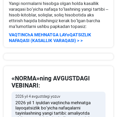
Yangi normalarni hisobga olgan holda kasallik
varaqasi boʻyicha nafaqa toʻlashning yangi tartibi –
hisob-kitoblar, soliqlar, soliq hisobotida aks
ettirish haqida bilishingiz kerak boʻlgan barcha
ma’lumotlarni ushbu papkadan topasiz:
VAQTINChA MEHNATGA LAYoQATSIZLIK
NAFAQASI (KASALLIK VARAQASI) > >
«NORMA»ning AVGUSTDAGI
VEBINARI:
2026 yil 4 avgustdagi yozuv
2026 yil 1 iyuldan vaqtincha mehnatga
layoqatsizlik boʻyicha nafaqalarni
tayinlashning yangi tartibi: amaliyotda