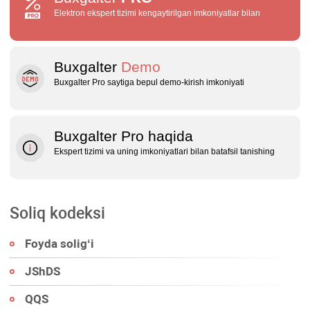
Elektron ekspert tizimi kengaytirilgan imkoniyatlar bilan
Buxgalter
Demo
Buxgalter Pro saytiga bepul demo‑kirish imkoniyati
Buxgalter Pro haqida
Ekspert tizimi va uning imkoniyatlari bilan batafsil tanishing
Soliq kodeksi
Foyda soligʻi
JShDS
QQS