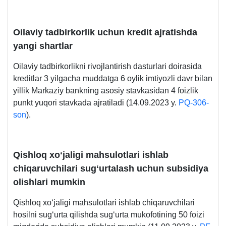
Oilaviy tadbirkorlik uchun kredit ajratishda
yangi shartlar
Oilaviy tadbirkorlikni rivojlantirish dasturlari doirasida
kreditlar 3 yilgacha muddatga 6 oylik imtiyozli davr bilan
yillik Markaziy bankning asosiy stavkasidan 4 foizlik
punkt yuqori stavkada ajratiladi (14.09.2023 y.
PQ-306-
son
).
Qishloq хoʻjaligi mahsulotlari ishlab
chiqaruvchilari sugʻurtalash uchun subsidiya
olishlari mumkin
Qishloq хoʻjaligi mahsulotlari ishlab chiqaruvchilari
hosilni sugʻurta qilishda sugʻurta mukofotining 50 foizi