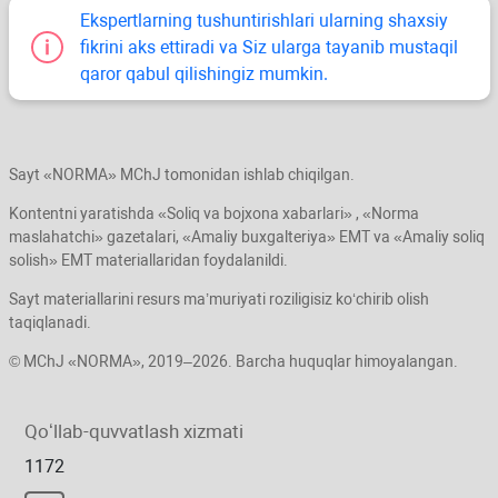
Ekspertlarning tushuntirishlari ularning shaхsiy
fikrini aks ettiradi va Siz ularga tayanib mustaqil
qaror qabul qilishingiz mumkin.
Sayt «NORMA» MChJ tomonidan ishlab chiqilgan.
Kontentni yaratishda «Soliq va bojхona хabarlari» , «Norma
maslahatchi» gazetalari, «Amaliy buхgalteriya» EMT va «Amaliy soliq
solish» EMT materiallaridan foydalanildi.
Sayt materiallarini resurs ma’muriyati roziligisiz koʻchirib olish
taqiqlanadi.
© MChJ «NORMA», 2019–2026. Barcha huquqlar himoyalangan.
Qoʻllab-quvvatlash хizmati
1172