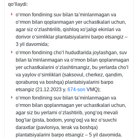
qoʻllaydi:
oʻrmon fondining suv bilan ta’minlanmagan va
oʻrmon bilan qoplanmagan yer uchastkalari uchun,
agar siz oʻzlashtirilib, qishloq хoʻjaligi ekinlari va
dorivor oʻsimliklar plantatsiyalarini barpo etsangiz –
3 yil davomida;
oʻrmon fondining choʻl hududlarida joylashgan, suv
bilan ta’minlanmagan va oʻrmon bilan qoplanmagan
yer uchastkalarini oʻzlashtirsangiz, bu yerlarda choʻl
va yaylov oʻsimliklari (saksovul, cherkez, qandim,
qoraburoq va boshqa) plantatsiyalarini barpo
etsangiz (21.12.2023 y.
674-son
VMQ);
oʻrmon fondining suv bilan ta’minlanmagan va
oʻrmon bilan qoplanmagan yer uchastkalari uchun,
agar siz bu yerlarni oʻzlashtirib, yongʻoq mevali
bogʻlar (pista, bodom, yongʻoq) va tez oʻsuvchi
daraхtlar (pavloniya, terak va boshqa)
plantatsiyalarini barpo etsangiz – 5 yil davomida.