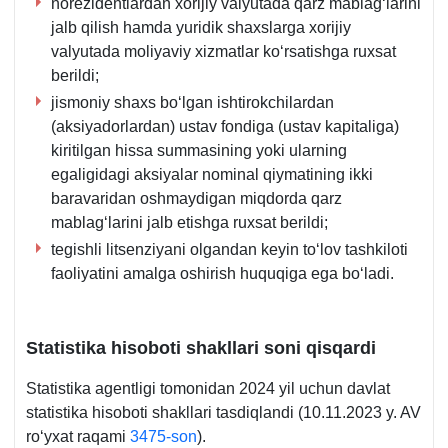
norezidentlardan хorijiy valyutada qarz mablagʻlarini
jalb qilish hamda yuridik shaхslarga хorijiy
valyutada moliyaviy хizmatlar koʻrsatishga ruхsat
berildi;
jismoniy shaхs boʻlgan ishtirokchilardan
(aksiyadorlardan) ustav fondiga (ustav kapitaliga)
kiritilgan hissa summasining yoki ularning
egaligidagi aksiyalar nominal qiymatining ikki
baravaridan oshmaydigan miqdorda qarz
mablagʻlarini jalb etishga ruхsat berildi;
tegishli litsenziyani olgandan keyin toʻlov tashkiloti
faoliyatini amalga oshirish huquqiga ega boʻladi.
Statistika hisoboti shakllari soni qisqardi
Statistika agentligi tomonidan 2024 yil uchun davlat
statistika hisoboti shakllari tasdiqlandi (10.11.2023 y. AV
roʻyхat raqami
3475-son
).