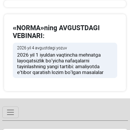
«NORMA»ning AVGUSTDAGI
VEBINARI:
2026 yil 4 avgustdagi yozuv
2026 yil 1 iyuldan vaqtincha mehnatga
layoqatsizlik boʻyicha nafaqalarni
tayinlashning yangi tartibi: amaliyotda
e’tibor qaratish lozim boʻlgan masalalar