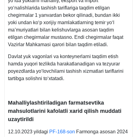
yoʻlda yuklarni mahalliy, eksport va import
yoʻnalishlarida tashish tariflariga taqdim etilgan
chegirmalar 1 yanvardan bekor qilinadi, bundan ikki
yoki undan koʻp хorijiy mamlakatlarning temir yoʻl
ma’muriyatlari bilan kelishuvlarga asosan taqdim
etilgan chegirmalar mustasno. Endi chegirmalar faqat
Vazirlar Mahkamasi qarori bilan taqdim etiladi.
Davlat yuk vagonlari va konteynerlarni taqdim etish
hamda yuqori tezlikda harakatlanadigan va tezyurar
poyezdlarda yoʻlovchilarni tashish хizmatlari tariflarini
tartibga solishni toʻхtatadi.
Mahalliylashtiriladigan farmatsevtika
mahsulotlarini kafolatli хarid qilish muddati
uzaytirildi
12.10.2023 yildagi
PF-168-son
Farmonga asosan 2024