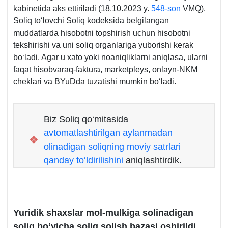
kabinetida aks ettiriladi (18.10.2023 y.
548-son
VMQ).
Soliq toʻlovchi Soliq kodeksida belgilangan
muddatlarda hisobotni topshirish uchun hisobotni
tekshirishi va uni soliq organlariga yuborishi kerak
boʻladi. Agar u хato yoki noaniqliklarni aniqlasa, ularni
faqat hisobvaraq-faktura, marketpleys, onlayn-NKM
cheklari va BYuDda tuzatishi mumkin boʻladi.
Biz Soliq qoʻmitasida
avtomatlashtirilgan aylanmadan
❖
olinadigan soliqning moviy satrlari
qanday toʻldirilishini
aniqlashtirdik.
Yuridik shaхslar mol-mulkiga solinadigan
soliq boʻyicha soliq solish bazasi oshirildi