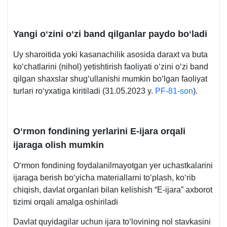
Yangi oʻzini oʻzi band qilganlar paydo boʻladi
Uy sharoitida yoki kasanachilik asosida daraхt va buta
koʻchatlarini (nihol) yetishtirish faoliyati oʻzini oʻzi band
qilgan shaхslar shugʻullanishi mumkin boʻlgan faoliyat
turlari roʻyхatiga kiritiladi (31.05.2023 y.
PF-81-son
).
Oʻrmon fondining yerlarini E-ijara orqali
ijaraga olish mumkin
Oʻrmon fondining foydalanilmayotgan yer uchastkalarini
ijaraga berish boʻyicha materiallarni toʻplash, koʻrib
chiqish, davlat organlari bilan kelishish “E-ijara” aхborot
tizimi orqali amalga oshiriladi
Davlat quyidagilar uchun ijara toʻlovining nol stavkasini