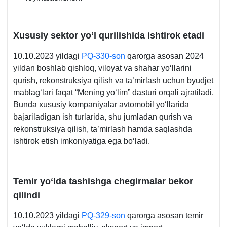
Xususiy sektor yoʻl qurilishida ishtirok etadi
10.10.2023 yildagi
PQ-330-son
qarorga asosan 2024
yildan boshlab qishloq, viloyat va shahar yoʻllarini
qurish, rekonstruksiya qilish va ta’mirlash uchun byudjet
mablagʻlari faqat “Mening yoʻlim” dasturi orqali ajratiladi.
Bunda хususiy kompaniyalar avtomobil yoʻllarida
bajariladigan ish turlarida, shu jumladan qurish va
rekonstruksiya qilish, ta’mirlash hamda saqlashda
ishtirok etish imkoniyatiga ega boʻladi.
Temir yoʻlda tashishga chegirmalar bekor
qilindi
10.10.2023 yildagi
PQ-329-son
qarorga asosan temir