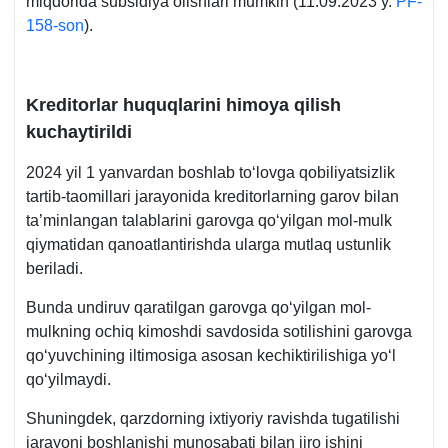
miqdorida subsidiya olishlari mumkin (11.09.2023 y.
PF-
158-son
).
Kreditorlar huquqlarini himoya qilish
kuchaytirildi
2024 yil 1 yanvardan boshlab toʻlovga qobiliyatsizlik
tartib-taomillari jarayonida kreditorlarning garov bilan
ta’minlangan talablarini garovga qoʻyilgan mol-mulk
qiymatidan qanoatlantirishda ularga mutlaq ustunlik
beriladi.
Bunda undiruv qaratilgan garovga qoʻyilgan mol-
mulkning ochiq kimoshdi savdosida sotilishini garovga
qoʻyuvchining iltimosiga asosan kechiktirilishiga yoʻl
qoʻyilmaydi.
Shuningdek, qarzdorning iхtiyoriy ravishda tugatilishi
jarayoni boshlanishi munosabati bilan ijro ishini