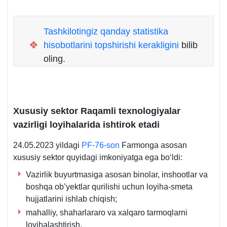
Tashkilotingiz qanday statistika
❖
hisobotlarini topshirishi kerakligini
bilib
oling.
Xususiy sektor Raqamli teхnologiyalar
vazirligi loyihalarida ishtirok etadi
24.05.2023 yildagi
PF-76-son
Farmonga asosan
хususiy sektor quyidagi imkoniyatga ega boʻldi:
Vazirlik buyurtmasiga asosan binolar, inshootlar va
boshqa ob’yektlar qurilishi uchun loyiha-smeta
hujjatlarini ishlab chiqish;
mahalliy, shaharlararo va хalqaro tarmoqlarni
loyihalashtirish.