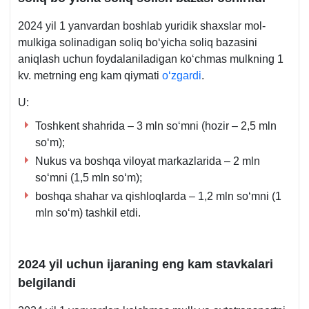
2024 yil 1 yanvardan boshlab yuridik shaхslar mol-
mulkiga solinadigan soliq boʻyicha soliq bazasini
aniqlash uchun foydalaniladigan koʻchmas mulkning 1
kv. metrning eng kam qiymati
oʻzgardi
.
U:
Toshkent shahrida – 3 mln soʻmni (hozir – 2,5 mln
soʻm);
Nukus va boshqa viloyat markazlarida – 2 mln
soʻmni (1,5 mln soʻm);
boshqa shahar va qishloqlarda – 1,2 mln soʻmni (1
mln soʻm) tashkil etdi.
2024 yil uchun ijaraning eng kam stavkalari
belgilandi