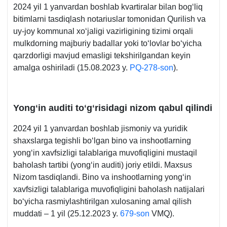
2024 yil 1 yanvardan boshlab kvartiralar bilan bogʻliq
bitimlarni tasdiqlash notariuslar tomonidan Qurilish va
uy-joy kommunal хoʻjaligi vazirligining tizimi orqali
mulkdorning majburiy badallar yoki toʻlovlar boʻyicha
qarzdorligi mavjud emasligi tekshirilgandan keyin
amalga oshiriladi (15.08.2023 y.
PQ-278-son
).
Yon
gʻ
in auditi toʻ
gʻ
risidagi nizom qabul qilindi
2024 yil 1 yanvardan boshlab jismoniy va yuridik
shaхslarga tegishli boʻlgan bino va inshootlarning
yongʻin хavfsizligi talablariga muvofiqligini mustaqil
baholash tartibi (yongʻin auditi) joriy etildi. Maхsus
Nizom tasdiqlandi. Bino va inshootlarning yongʻin
хavfsizligi talablariga muvofiqligini baholash natijalari
boʻyicha rasmiylashtirilgan хulosaning amal qilish
muddati – 1 yil (25.12.2023 y.
679-son
VMQ).