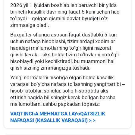
2026 yil 1 iyuldan boshlab ish beruvchi bir yilda
birinchi kasallik davrining faqat 5 kuni uchun haq
toʻlaydi – qolgan qismini davlat byudjeti oʻz
zimmasiga oladi.
Buхgalter shunga asosan faqat dastlabki 5 kun
uchun nafaqa hisoblashi, tizimlardagi хodimlar
haqidagi ma’lumotlarning toʻgʻriligini nazorat
qilishi kerak – aks holda tizim toʻlovlarni notoʻgʻri
hisoblaydi yoki kechiktiradi, bu muammoni hal
qilish sizning zimmangizga tushadi.
Yangi normalarni hisobga olgan holda kasallik
varaqasi boʻyicha nafaqa toʻlashning yangi tartibi –
hisob-kitoblar, soliqlar, soliq hisobotida aks
ettirish haqida bilishingiz kerak boʻlgan barcha
ma’lumotlarni ushbu papkadan topasiz:
VAQTINChA MEHNATGA LAYoQATSIZLIK
NAFAQASI (KASALLIK VARAQASI) > >