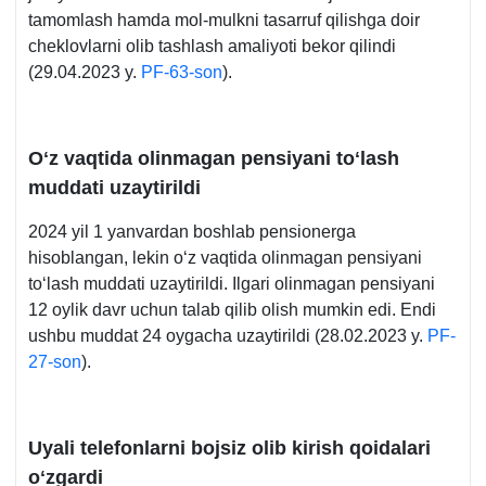
tamomlash hamda mol-mulkni tasarruf qilishga doir
cheklovlarni olib tashlash amaliyoti bekor qilindi
(29.04.2023 y.
PF-63-son
).
Oʻz vaqtida olinmagan pensiyani toʻlash
muddati uzaytirildi
2024 yil 1 yanvardan boshlab pensionerga
hisoblangan, lekin oʻz vaqtida olinmagan pensiyani
toʻlash muddati uzaytirildi. Ilgari olinmagan pensiyani
12 oylik davr uchun talab qilib olish mumkin edi. Endi
ushbu muddat 24 oygacha uzaytirildi (28.02.2023 y.
PF-
27-son
).
Uyali telefonlarni bojsiz olib kirish qoidalari
oʻzgardi