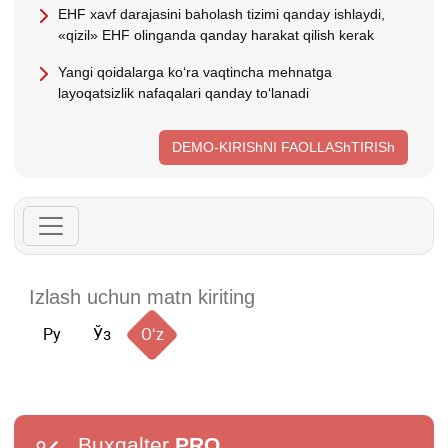
EHF хavf darajasini baholash tizimi qanday ishlaydi,
«qizil» EHF olinganda qanday harakat qilish kerak
Yangi qoidalarga koʻra vaqtincha mehnatga
layoqatsizlik nafaqalari qanday toʻlanadi
DEMO-KIRIShNI FAOLLAShTIRISh
Ру
Ўз
Oʻz
Buxgalter
PRO