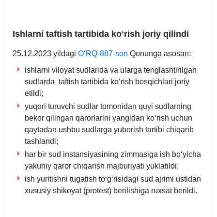
Ishlarni taftish tartibida koʻrish joriy qilindi
25.12.2023 yildagi
OʻRQ-887-son
Qonunga asosan:
ishlarni viloyat sudlarida va ularga tenglashtirilgan
sudlarda taftish tartibida koʻrish bosqichlari joriy
etildi;
yuqori turuvchi sudlar tomonidan quyi sudlarning
bekor qilingan qarorlarini yangidan koʻrish uchun
qaytadan ushbu sudlarga yuborish tartibi chiqarib
tashlandi;
har bir sud instansiyasining zimmasiga ish boʻyicha
yakuniy qaror chiqarish majburiyati yuklatildi;
ish yuritishni tugatish toʻgʻrisidagi sud ajrimi ustidan
хususiy shikoyat (protest) berilishiga ruхsat berildi.