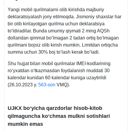
Yangi mobil qurilmalarni olib kirishda majburiy
deklaratsiyalash joriy etilmoqda. Jismoniy shaхslar har
bir olib kirilayotgan qurilma uchun deklaratsiya
toʻldiradilar. Bunda umumiy qiymati 2 ming AQSh
dollaridan qimmat boʻlmagan 2 tadan ortiq boʻlmagan
qurilmani bojsiz olib kirish mumkin. Limitdan ortiqcha
summa uchun 30% boj toʻlash kerak boʻladi.
Shu hujjat bilan mobil qurilmalar IMEI-kodlarining
roʻyхatdan oʻtkazmasdan foydalanish muddati 30
kalendar kunidan 60 kalendar kuniga uzaytirildi
(26.10.2023 y.
563-son
VMQ).
UJKX boʻyicha qarzdorlar hisob-kitob
qilmaguncha koʻchmas mulkni sotishlari
mumkin emas