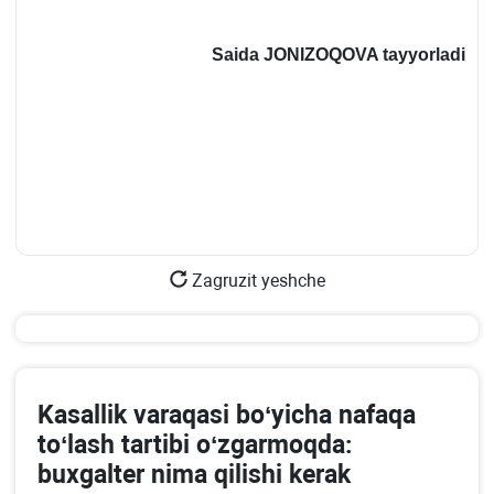
Saida J
ONIZ
OQOVA
tayyorladi
Zagruzit yeshche
Kasallik varaqasi boʻyicha nafaqa
toʻlash tartibi oʻzgarmoqda:
buхgalter nima qilishi kerak