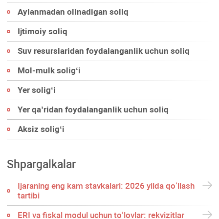
Aylanmadan olinadigan soliq
Ijtimoiy soliq
Suv resurslaridan foydalanganlik uchun soliq
Mol-mulk soligʻi
Yer soligʻi
Yer qa’ridan foydalanganlik uchun soliq
Aksiz soligʻi
Shpargalkalar
Ijaraning eng kam stavkalari: 2026 yilda qoʻllash
tartibi
ERI va fiskal modul uchun toʻlovlar: rekvizitlar