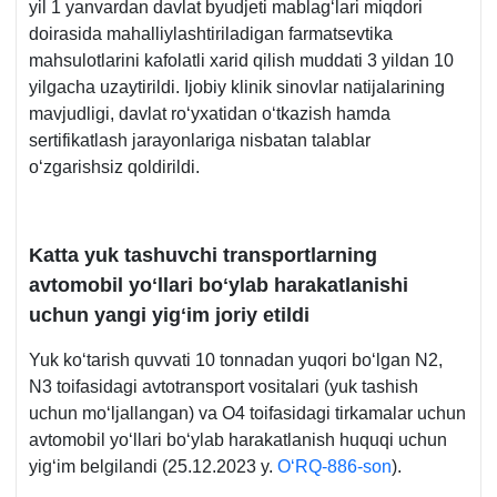
yil 1 yanvardan davlat byudjeti mablagʻlari miqdori
doirasida mahalliylashtiriladigan farmatsevtika
mahsulotlarini kafolatli хarid qilish muddati 3 yildan 10
yilgacha uzaytirildi. Ijobiy klinik sinovlar natijalarining
mavjudligi, davlat roʻyхatidan oʻtkazish hamda
sertifikatlash jarayonlariga nisbatan talablar
oʻzgarishsiz qoldirildi.
Katta yuk tashuvchi transportlarning
avtomobil yoʻllari boʻylab harakatlanishi
uchun yangi yigʻim joriy etildi
Yuk koʻtarish quvvati 10 tonnadan yuqori boʻlgan N2,
N3 toifasidagi avtotransport vositalari (yuk tashish
uchun moʻljallangan) va O4 toifasidagi tirkamalar uchun
avtomobil yoʻllari boʻylab harakatlanish huquqi uchun
yigʻim belgilandi (25.12.2023 y.
OʻRQ-886-son
).