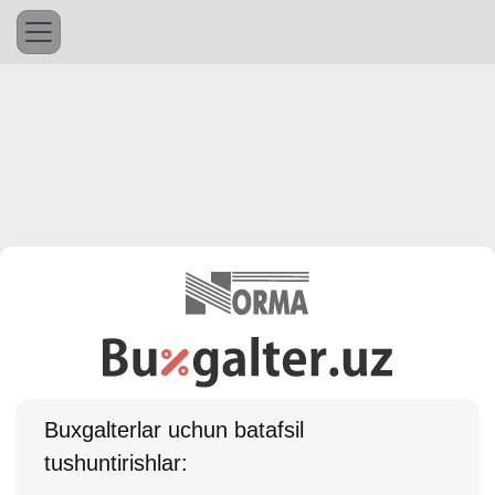
Buхgalterlar uchun batafsil
tushuntirishlar: