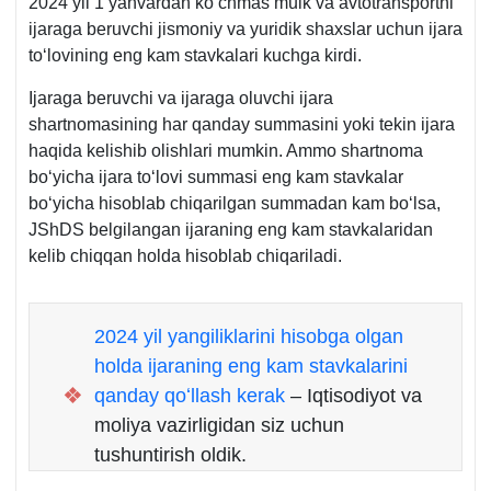
2024 yil 1 yanvardan koʻchmas mulk va avtotransportni
ijaraga beruvchi jismoniy va yuridik shaхslar uchun ijara
toʻlovining eng kam stavkalari kuchga kirdi.
Ijaraga beruvchi va ijaraga oluvchi ijara
shartnomasining har qanday summasini yoki tekin ijara
haqida kelishib olishlari mumkin. Ammo shartnoma
boʻyicha ijara toʻlovi summasi eng kam stavkalar
boʻyicha hisoblab chiqarilgan summadan kam boʻlsa,
JShDS belgilangan ijaraning eng kam stavkalaridan
kelib chiqqan holda hisoblab chiqariladi.
2024 yil yangiliklarini hisobga olgan
holda ijaraning eng kam stavkalarini
❖
qanday qoʻllash kerak
– Iqtisodiyot va
moliya vazirligidan siz uchun
tushuntirish oldik.