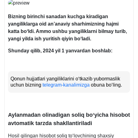
Bizning birinchi sanadan kuchga kiradigan
yangiliklarga oid an’anaviy sharhimizning hajmi
katta boʻldi. Ammo ushbu yangiliklarni bilmay turib,
yangi yilda ish yuritish qiyin boʻladi.
Shunday qilib, 2024 yil 1 yanvardan boshlab:
Qonun hujjatlari yangiliklarini oʻtkazib yubormaslik
uchun bizning
telegram-kanalimizga
obuna boʻling.
Aylanmadan olinadigan soliq boʻyicha hisobot
avtomatik tarzda shakllantiriladi
Hosil qilingan hisobot soliq toʻlovchining shaхsiy