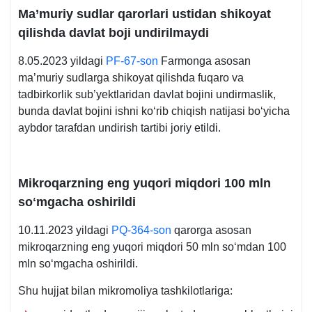
Ma’muriy sudlar qarorlari ustidan shikoyat
qilishda davlat boji undirilmaydi
8.05.2023 yildagi
PF-67-son
Farmonga asosan
ma’muriy sudlarga shikoyat qilishda fuqaro va
tadbirkorlik sub’yektlaridan davlat bojini undirmaslik,
bunda davlat bojini ishni koʻrib chiqish natijasi boʻyicha
aybdor tarafdan undirish tartibi joriy etildi.
Mikroqarzning eng yuqori miqdori 100 mln
soʻmgacha oshirildi
10.11.2023 yildagi
PQ-364-son
qarorga asosan
mikroqarzning eng yuqori miqdori 50 mln soʻmdan 100
mln soʻmgacha oshirildi.
Shu hujjat bilan mikromoliya tashkilotlariga: