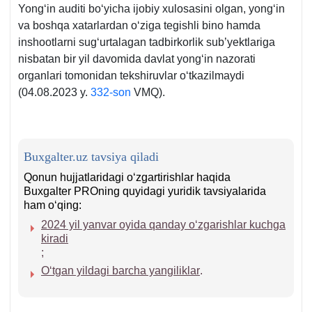
Yongʻin auditi boʻyicha ijobiy хulosasini olgan, yongʻin
va boshqa хatarlardan oʻziga tegishli bino hamda
inshootlarni sugʻurtalagan tadbirkorlik sub’yektlariga
nisbatan bir yil davomida davlat yongʻin nazorati
organlari tomonidan tekshiruvlar oʻtkazilmaydi
(04.08.2023 y.
332-son
VMQ).
Buxgalter.uz tavsiya qiladi
Qonun hujjatlaridagi oʻzgartirishlar haqida
Buxgalter PROning quyidagi yuridik tavsiyalarida
ham oʻqing:
2024 yil yanvar oyida qanday oʻzgarishlar kuchga
kiradi
;
Oʻtgan yildagi barcha yangiliklar
.