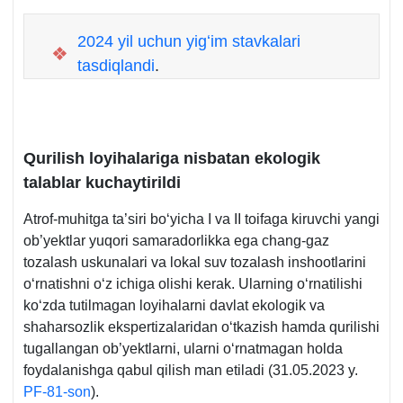
2024 yil uchun yigʻim stavkalari
❖
tasdiqlandi
.
Qurilish loyihalariga nisbatan ekologik
talablar kuchaytirildi
Atrof-muhitga ta’siri boʻyicha I va II toifaga kiruvchi yangi
ob’yektlar yuqori samaradorlikka ega chang-gaz
tozalash uskunalari va lokal suv tozalash inshootlarini
oʻrnatishni oʻz ichiga olishi kerak. Ularning oʻrnatilishi
koʻzda tutilmagan loyihalarni davlat ekologik va
shaharsozlik ekspertizalaridan oʻtkazish hamda qurilishi
tugallangan ob’yektlarni, ularni oʻrnatmagan holda
foydalanishga qabul qilish man etiladi (31.05.2023 y.
PF-81-son
).