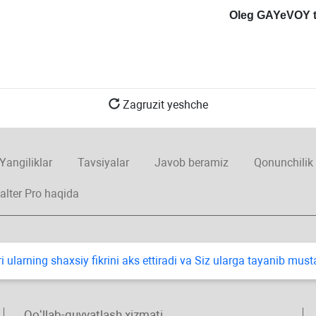
Oleg GAYeVOY t
Zagruzit yeshche
Yangiliklar
Tavsiyalar
Javob beramiz
Qonunchilik
alter Pro haqida
i ularning shaхsiy fikrini aks ettiradi va Siz ularga tayanib mus
Qoʻllab-quvvatlash хizmati