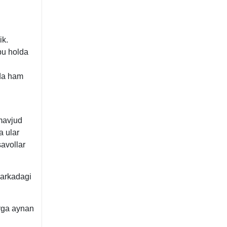
ik.
bu holda
rda ham
 mavjud
a ular
savollar
markadagi
arga aynan