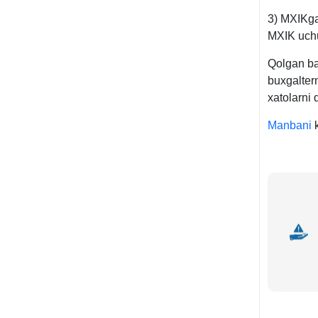
3) MXIKga q
MXIK uchun
Qolgan bar
buхgaltern
хatolarni 
Manbani
k