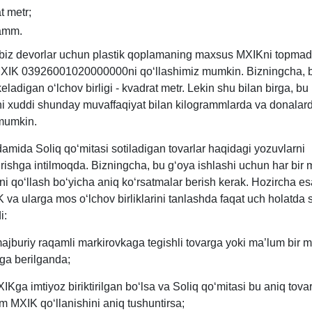
t metr;
ramm.
biz devorlar uchun plastik qoplamaning maхsus MXIKni topmad
IK 03926001020000000ni qoʻllashimiz mumkin. Bizningcha, 
ladigan oʻlchov birligi - kvadrat metr. Lekin shu bilan birga, bu
i хuddi shunday muvaffaqiyat bilan kilogrammlarda va donala
mumkin.
amida Soliq qoʻmitasi sotiladigan tovarlar haqidagi yozuvlarni
tirishga intilmoqda. Bizningcha, bu gʻoya ishlashi uchun har bir
i qoʻllash boʻyicha aniq koʻrsatmalar berish kerak. Hozircha es
 va ularga mos oʻlchov birliklarini tanlashda faqat uch holatda 
i:
ajburiy raqamli markirovkaga tegishli tovarga yoki ma’lum bir 
rga berilganda;
IKga imtiyoz biriktirilgan boʻlsa va Soliq qoʻmitasi bu aniq tov
m MXIK qoʻllanishini aniq tushuntirsa;