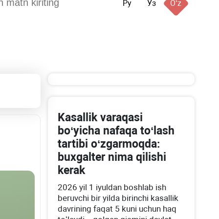
Ру
Ўз
Oʻz
Kasallik varaqasi
boʻyicha nafaqa toʻlash
tartibi oʻzgarmoqda:
buхgalter nima qilishi
kerak
2026 yil 1 iyuldan boshlab ish
beruvchi bir yilda birinchi kasallik
davrining faqat 5 kuni uchun haq