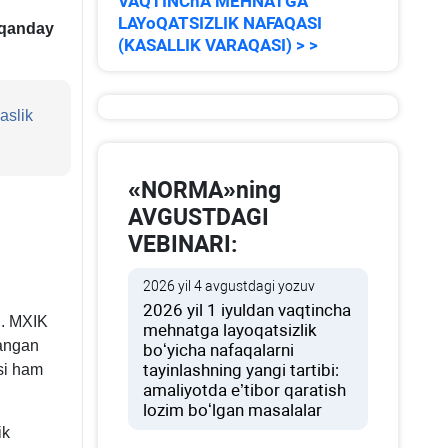
VAQTINChA MEHNATGA
LAYoQATSIZLIK NAFAQASI
 qanday
(KASALLIK VARAQASI) > >
aslik
«NORMA»ning
AVGUSTDAGI
VEBINARI:
2026 yil 4 avgustdagi yozuv
2026 yil 1 iyuldan vaqtincha
i. MXIK
mehnatga layoqatsizlik
angan
boʻyicha nafaqalarni
tayinlashning yangi tartibi:
si ham
amaliyotda e’tibor qaratish
lozim boʻlgan masalalar
ik