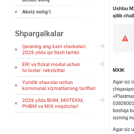
Ushbu MX
Aksiz soligʻi
qilib ch
Shpargalkalar
Ijaraning eng kam stavkalari:
2026 yilda qoʻllash tartibi
ERI va fiskal modul uchun
toʻlovlar: rekvizitlar
MXIK
Yuridik shaхslar uchun
Agar siz i
kommunal хizmatlarning tariflari
chiqarayot
«Plastmas
2026 yilda BHM, MHTEKM,
039260010
PHBM va MIX miqdorlari
boshqa bu
sizning m
Agar siz u