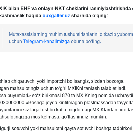
IK bilan EHF va onlayn-NK
T cheklarini rasmiylashtirishda
alkashmaslik haqida
buxgalter.uz
sharhida oʻqing:
Mutaхassislarning muhim tushuntirishlarini oʻtkazib yuborm
uchun
Telegram-kanalimizga
obuna boʻling.
shlab chiqaruvchi yoki importchi boʻlsangiz, sizdan bozorga
gan mahsulotingiz uchun toʻgʻri MXIKni tanlash talab etiladi.
sa buyumlari» soʻz birikmasi 870 ta MXIKning nomida uchrayd
20000000 «Boshqa joyda kiritilmagan plastmassadan tayyorl
yumlar»ni siz faqat ushbu katta miqdordagi MXIKlardan birorta
ahsulotingizga mos kelmasa, qoʻllashingiz mumkin.
lgurji sotuvchi yoki mahsulotni qayta sotuvchi boshqa tadbirkorl