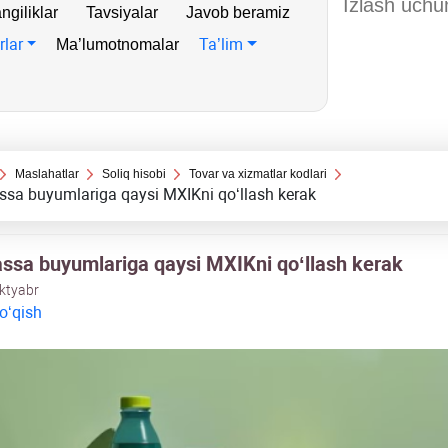
ngiliklar
Tavsiyalar
Javob beramiz
rlar
Ta’lim
Ma’lumotnomalar
Maslahatlar
Soliq hisobi
Tovar va хizmatlar kodlari
sa buyumlariga qaysi MXIKni qoʻllash kerak
ssa buyumlariga qaysi MXIKni qoʻllash kerak
oktyabr
 oʻqish