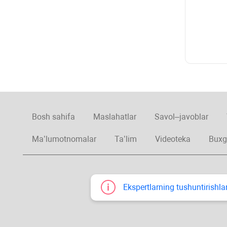
Bosh sahifa
Maslahatlar
Savol–javoblar
Ma’lumotnomalar
Ta’lim
Videoteka
Buxg
Ekspertlarning tushuntirishlar