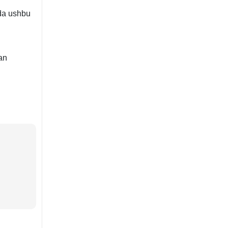
a ushbu
gan