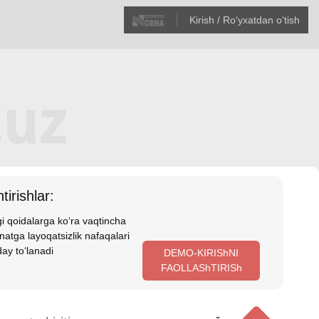
Kirish / Roʻyхatdan oʻtish
tirishlar:
i qoidalarga koʻra vaqtincha
atga layoqatsizlik nafaqalari
ay toʻlanadi
DEMO-KIRIShNI
FAOLLAShTIRISh