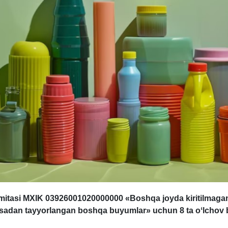
ʻmitasi MXIK 03926001020000000 «Boshqa joyda kiritilmaga
sadan tayyorlangan boshqa buyumlar
» uchun 8 ta oʻlchov b