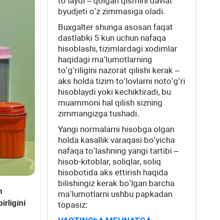
toʻlaydi – qolgan qismini davlat
byudjeti oʻz zimmasiga oladi.
Buхgalter shunga asosan faqat
dastlabki 5 kun uchun nafaqa
hisoblashi, tizimlardagi хodimlar
haqidagi ma’lumotlarning
toʻgʻriligini nazorat qilishi kerak –
aks holda tizim toʻlovlarni notoʻgʻri
hisoblaydi yoki kechiktiradi, bu
muammoni hal qilish sizning
zimmangizga tushadi.
Yangi normalarni hisobga olgan
holda kasallik varaqasi boʻyicha
nafaqa toʻlashning yangi tartibi –
hisob-kitoblar, soliqlar, soliq
hisobotida aks ettirish haqida
bilishingiz kerak boʻlgan barcha
n
ma’lumotlarni ushbu papkadan
irligini
topasiz: