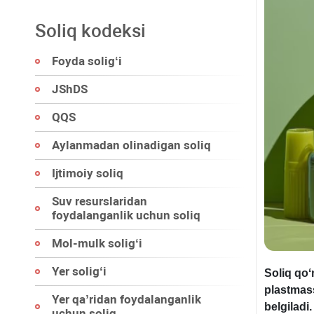
Soliq kodeksi
Foyda soligʻi
JShDS
QQS
Aylanmadan olinadigan soliq
Ijtimoiy soliq
Suv resurslaridan
foydalanganlik uchun soliq
Mol-mulk soligʻi
Yer soligʻi
Soliq qo
plastmas
Yer qa’ridan foydalanganlik
belgiladi.
uchun soliq