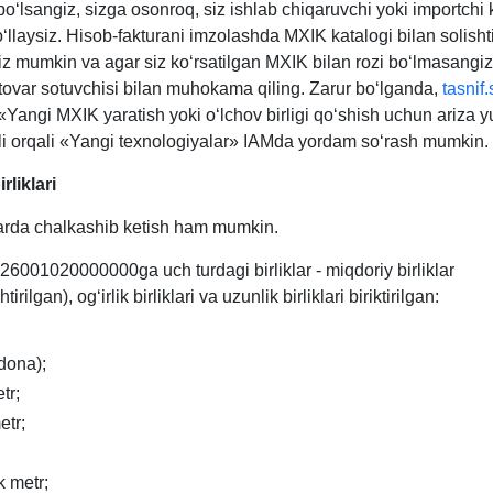
boʻlsangiz, sizga osonroq, siz ishlab chiqaruvchi yoki importchi
llaysiz. Hisob-fakturani imzolashda MXIK katalogi bilan solishti
iz mumkin va agar siz koʻrsatilgan MXIK bilan rozi boʻlmasangiz
tovar sotuvchisi bilan muhokama qiling. Zarur boʻlganda,
tasnif.
«Yangi MXIK yaratish yoki oʻlchov birligi qoʻshish uchun ariza 
li orqali «Yangi texnologiyalar» IAMda yordam soʻrash mumkin.
rliklari
larda chalkashib ketish ham mumkin.
6001020000000ga uch turdagi birliklar - miqdoriy birliklar
htirilgan), ogʻirlik birliklari va uzunlik birliklari biriktirilgan:
 dona);
tr;
etr;
k metr;