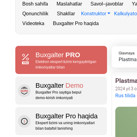
Bosh sahifa
Maslahatlar
Savol–javoblar
Ya
Konstruktor
Kalkulyato
Qonunchilik
Shakllar
Videoteka
Buxgalter Pro haqida
Buxgalter
PRO
Glavnaya
Plastmas
Elektron ekspert tizimi kengaytirilgan
imkoniyatlar bilan
Plastma
Buxgalter
Demo
2024 yil 3 
Buxgalter Pro saytiga bepul
Rus tilida
demo‑kirish imkoniyati
Buxgalter Pro haqida
Ekspert tizimi va uning imkoniyatlari
bilan batafsil tanishing