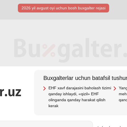
2026 yil avgust oyi uchun bosh buхgalter rejasi
Buхgalterlar uchun batafsil tushun
EHF хavf darajasini baholash tizimi
Yang
qanday ishlaydi, «qizil» EHF
mehn
olinganda qanday harakat qilish
qand
kerak