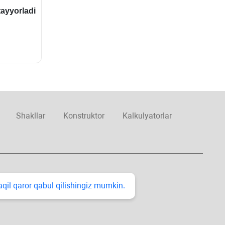
ayyorladi
Shakllar
Konstruktor
Kalkulyatorlar
taqil qaror qabul qilishingiz mumkin.