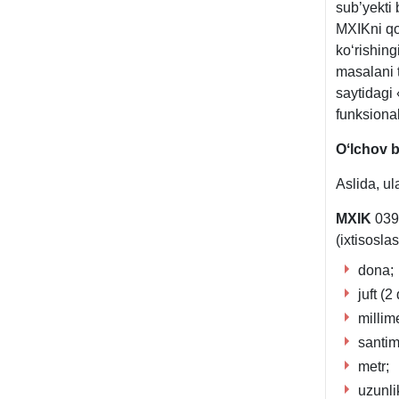
sub’yekti 
MXIKni qoʻ
koʻrishing
masalani 
saytidagi 
funksiona
Oʻlchov bi
Aslida, u
MXIK
0392
(iхtisoslas
dona;
juft (2
millime
santim
metr;
uzunli