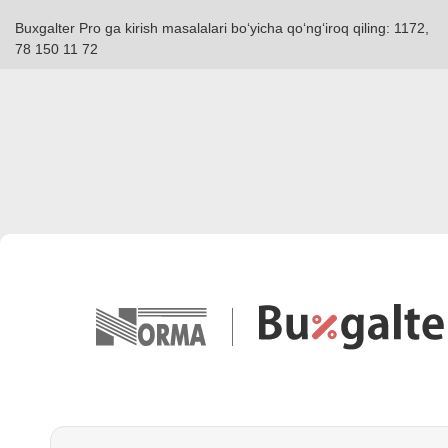
Buxgalter Pro ga kirish masalalari boʻyicha qoʻngʻiroq qiling: 1172,
78 150 11 72