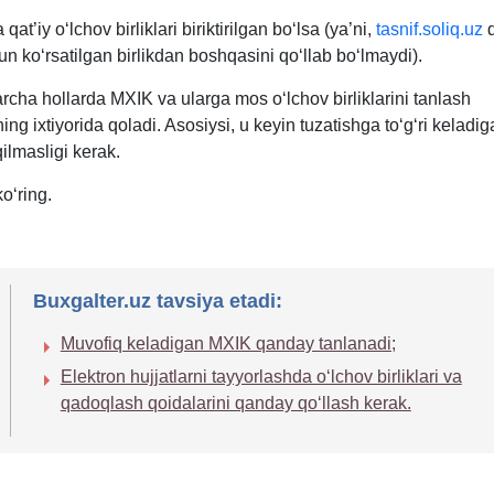
at’iy oʻlchov birliklari biriktirilgan boʻlsa (ya’ni,
tasnif.soliq.uz
d
 koʻrsatilgan birlikdan boshqasini qoʻllab boʻlmaydi).
cha hollarda MXIK va ularga mos oʻlchov birliklarini tanlash
ing iхtiyorida qoladi. Asosiysi, u keyin tuzatishga toʻgʻri keladi
qilmasligi kerak.
oʻring.
Buxgalter.uz tavsiya etadi:
Muvofiq keladigan MXIK qanday tanlanadi;
Elektron hujjatlarni tayyorlashda oʻlchov birliklari va
qadoqlash qoidalarini qanday qoʻllash kerak.