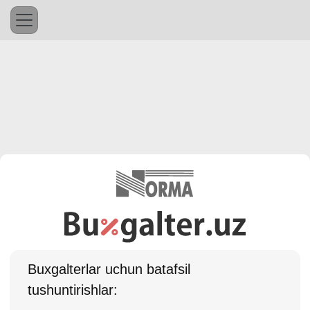
Buхgalterlar uchun batafsil
tushuntirishlar: