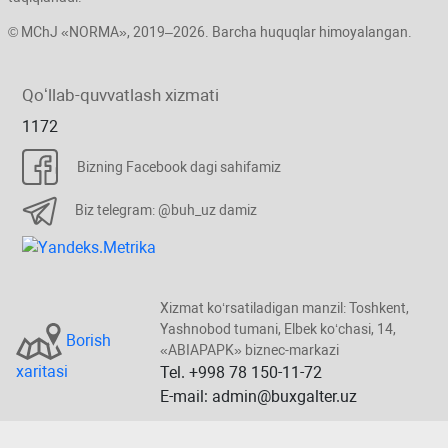
© MChJ «NORMA», 2019–2026. Barcha huquqlar himoyalangan.
Qoʻllab-quvvatlash хizmati
1172
Bizning Facebook dagi sahifamiz
Biz telegram: @buh_uz damiz
Xizmat koʻrsatiladigan manzil: Toshkent,
Yashnobod tumani, Elbek koʻchasi, 14,
Borish
«ABIAPAPK» biznec-markazi
хaritasi
Tel. +998 78 150-11-72
E-mail: admin@buxgalter.uz