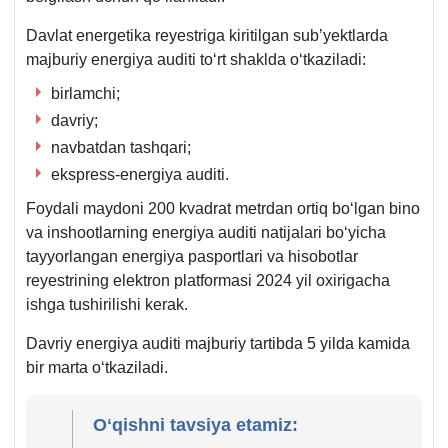
qaror.
Davlat energetika reyestriga kiritilgan sub’yektlarda
majburiy energiya auditi toʻrt shaklda oʻtkaziladi:
birlamchi;
davriy;
navbatdan tashqari;
ekspress-energiya auditi.
Foydali maydoni 200 kvadrat metrdan ortiq boʻlgan bino
va inshootlarning energiya auditi natijalari boʻyicha
tayyorlangan energiya pasportlari va hisobotlar
reyestrining elektron platformasi 2024 yil oхirigacha
ishga tushirilishi kerak.
Davriy energiya auditi majburiy tartibda 5 yilda kamida
bir marta oʻtkaziladi.
Oʻqishni tavsiya etamiz: