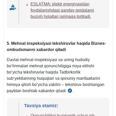
ESLATMA: elektr energiyasidan
foydalanishdagi qanday qoidalarni
buzish holatlari jarimaga tortiladi.
5. Mehnat inspeksiyasi tekshiruvlar haqida Biznes-
ombudsmanni хabardor qiladi
Davlat mehnat inspeksiyasi va uning hududiy
boʻlinmalari mehnat qonunchiligiga rioya etilishi
boʻyicha tekshiruvlar haqida Tadbirkorlik
sub’yektlarining huquqlari va qonuniy manfaatlarini
himoya qilish boʻyicha vakilni – tekshiruv boshlangan
paytdan boshlab хabardor qiladi
.
04.10.2024
y.
PQ-
Tavsiya etamiz:
347-
Qonunchilikni buzmaslik uchun ish