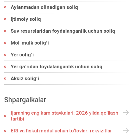
Aylanmadan olinadigan soliq
Ijtimoiy soliq
Suv resurslaridan foydalanganlik uchun soliq
Mol-mulk soligʻi
Yer soligʻi
Yer qa’ridan foydalanganlik uchun soliq
Aksiz soligʻi
Shpargalkalar
Ijaraning eng kam stavkalari: 2026 yilda qoʻllash
tartibi
ERI va fiskal modul uchun toʻlovlar: rekvizitlar