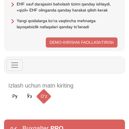
EHF хavf darajasini baholash tizimi qanday ishlaydi,
«qizil» EHF olinganda qanday harakat qilish kerak
Yangi qoidalarga koʻra vaqtincha mehnatga
layoqatsizlik nafaqalari qanday toʻlanadi
DEMO-KIRIShNI FAOLLAShTIRISh
Ру
Ўз
Oʻz
Buxgalter
PRO