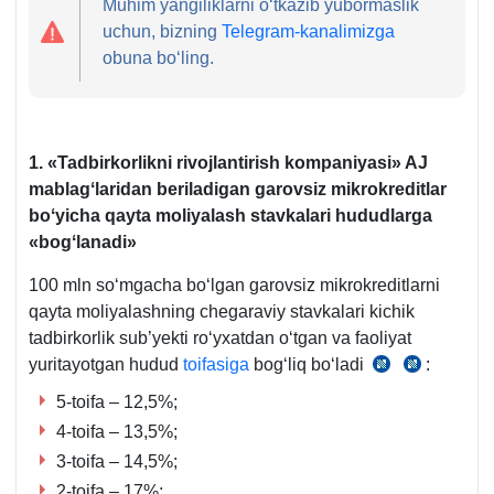
Muhim yangiliklarni oʻtkazib yubormaslik
uchun, bizning
Telegram-kanalimizga
obuna boʻling.
1. «Tadbirkorlikni rivojlantirish kompaniyasi» AJ
mablagʻlaridan beriladigan garovsiz mikrokreditlar
boʻyicha qayta moliyalash stavkalari hududlarga
«
bogʻlanadi
»
100 mln soʻmgacha boʻlgan garovsiz mikrokreditlarni
qayta moliyalashning chegaraviy stavkalari kichik
tadbirkorlik sub’yekti roʻyхatdan oʻtgan va faoliyat
yuritayotgan hudud
toifasiga
bogʻliq boʻladi
:
07.09.2024
30.12.2
y.
y.PF-
5-toifa – 12,5%;
PQQ-
287-
4-toifa – 13,5%;
312-
son
3-toifa – 14,5%;
so
Farmonga
2-toifa – 17%;