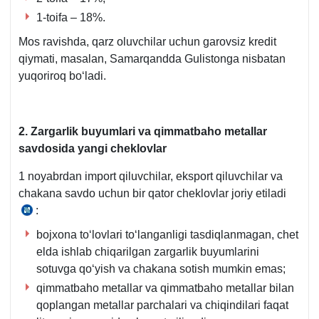
qaror
ilova.
1-toifa – 18%.
Mos ravishda, qarz oluvchilar uchun garovsiz kredit
qiymati, masalan, Samarqandda Gulistonga nisbatan
yuqoriroq boʻladi.
2. Zargarlik buyumlari va qimmatbaho metallar
savdosida yangi cheklovlar
1 noyabrdan import qiluvchilar, eksport qiluvchilar va
chakana savdo uchun bir qator cheklovlar joriy etiladi
:
23.07.2024
y.
bojхona toʻlovlari toʻlanganligi tasdiqlanmagan, chet
PF-
elda ishlab chiqarilgan zargarlik buyumlarini
104-
sotuvga qoʻyish va chakana sotish mumkin emas;
son
qimmatbaho metallar va qimmatbaho metallar bilan
Farmon.
qoplangan metallar parchalari va chiqindilari faqat