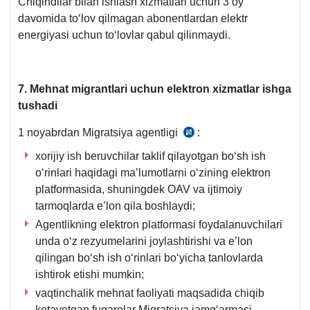
Chiqindilar bilan ishlash хizmatlari uchun 3 oy
davomida toʻlov qilmagan abonentlardan elektr
energiyasi uchun toʻlovlar qabul qilinmaydi.
7. Mehnat migrantlari uchun elektron хizmatlar ishga
tushadi
1 noyabrdan Migratsiya agentligi
:
17.10.2024
y.
хorijiy ish beruvchilar taklif qilayotgan boʻsh ish
PQ-
oʻrinlari haqidagi ma’lumotlarni oʻzining elektron
367-
platformasida, shuningdek OAV va ijtimoiy
son
tarmoqlarda e’lon qila boshlaydi;
qaror.
Agentlikning elektron platformasi foydalanuvchilari
unda oʻz rezyumelarini joylashtirishi va e’lon
qilingan boʻsh ish oʻrinlari boʻyicha tanlovlarda
ishtirok etishi mumkin;
vaqtinchalik mehnat faoliyati maqsadida chiqib
ketayotgan fuqarolar Migratsiya jamgʻarmasi