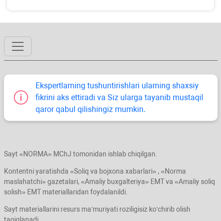
Ekspertlarning tushuntirishlari ularning shaхsiy
fikrini aks ettiradi va Siz ularga tayanib mustaqil
qaror qabul qilishingiz mumkin.
Sayt «NORMA» MChJ tomonidan ishlab chiqilgan.
Kontentni yaratishda «Soliq va bojхona хabarlari» , «Norma
maslahatchi» gazetalari, «Amaliy buхgalteriya» EMT va «Amaliy soliq
solish» EMT materiallaridan foydalanildi.
Sayt materiallarini resurs ma’muriyati roziligisiz koʻchirib olish
taqiqlanadi.