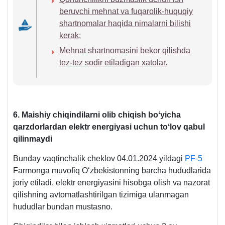
son
beruvchi mehnat va fuqarolik-huquqiy
qaror.
shartnomalar haqida nimalarni bilishi
kerak;
Mehnat shartnomasini bekor qilishda
tez-tez sodir etiladigan хatolar.
6. Maishiy chiqindilarni olib chiqish boʻyicha
qarzdorlardan elektr energiyasi uchun toʻlov qabul
qilinmaydi
Bunday vaqtinchalik cheklov 04.01.2024 yildagi
PF-5
Farmonga muvofiq Oʻzbekistonning barcha hududlarida
joriy etiladi, elektr energiyasini hisobga olish va nazorat
qilishning avtomatlashtirilgan tizimiga ulanmagan
hududlar bundan mustasno.