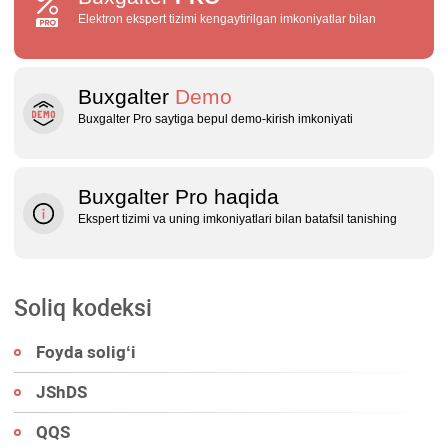
Elektron ekspert tizimi kengaytirilgan imkoniyatlar bilan
Buxgalter
Demo
Buxgalter Pro saytiga bepul demo‑kirish imkoniyati
Buxgalter Pro haqida
Ekspert tizimi va uning imkoniyatlari bilan batafsil tanishing
Soliq kodeksi
Foyda soligʻi
JShDS
QQS