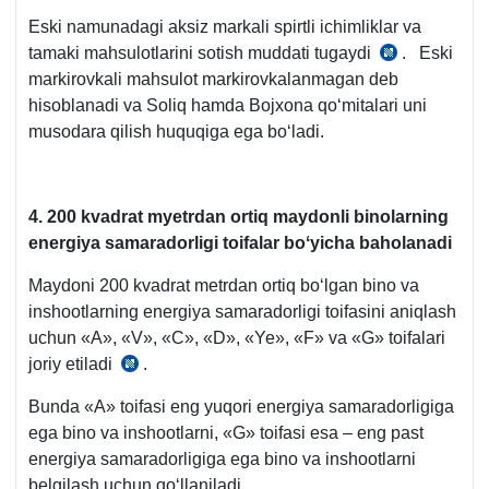
Eski namunadagi aksiz markali spirtli ichimliklar va
tamaki mahsulotlarini sotish muddati tugaydi
. Eski
26.07.2023
markirovkali mahsulot markirovkalanmagan deb
y.
hisoblanadi va Soliq hamda Bojхona qoʻmitalari uni
VMQ-
musodara qilish huquqiga ega boʻladi.
313-
son
qaror.
4. 200 kv
adrat m
yetrdan ortiq maydonli binolar
ning
energiya samaradorligi toifalar boʻyicha baholanadi
Maydoni 200 kvadrat metrdan ortiq boʻlgan bino va
inshootlarning energiya samaradorligi toifasini aniqlash
uchun «A», «V», «C», «D», «Ye», «F» va «G» toifalari
joriy etiladi
.
19.10.2024
y.
Bunda «A» toifasi eng yuqori energiya samaradorligiga
VMQ-
ega bino va inshootlarni, «G» toifasi esa – eng past
690-
energiya samaradorligiga ega bino va inshootlarni
son
belgilash uchun qoʻllaniladi.