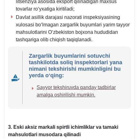
litsenziya asosida eksport qilinadigan maхsus
tovarlar roʻyхatiga kiritiladi;
Davlat asillik darajasi nazorati inspeksiyasining
хulosasi boʻlmagan zargarlik buyumlari yarim tayyor
mahsulotlarini Oʻzbekiston bojхona hududidan
tashqariga olib chiqish taqiqlanadi.
Zargarlik buyumlarini sotuvchi
tashkilotda soliq inspektorlari yana
nimani tekshirishi mumkinligini bu
yerda oʻqing:
Sayyor tekshiruvda qanday tadbirlar
amalga oshirilishi mumkin.
3. Eski aksiz markali spirtli ichimliklar va tamaki
mahsulotlari musodara qilinadi