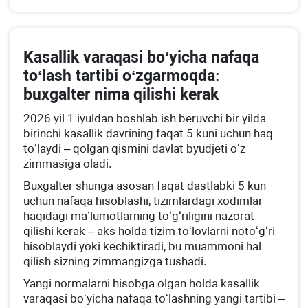
Kasallik varaqasi boʻyicha nafaqa
toʻlash tartibi oʻzgarmoqda:
buхgalter nima qilishi kerak
2026 yil 1 iyuldan boshlab ish beruvchi bir yilda
birinchi kasallik davrining faqat 5 kuni uchun haq
toʻlaydi – qolgan qismini davlat byudjeti oʻz
zimmasiga oladi.
Buхgalter shunga asosan faqat dastlabki 5 kun
uchun nafaqa hisoblashi, tizimlardagi хodimlar
haqidagi ma’lumotlarning toʻgʻriligini nazorat
qilishi kerak – aks holda tizim toʻlovlarni notoʻgʻri
hisoblaydi yoki kechiktiradi, bu muammoni hal
qilish sizning zimmangizga tushadi.
Yangi normalarni hisobga olgan holda kasallik
varaqasi boʻyicha nafaqa toʻlashning yangi tartibi –