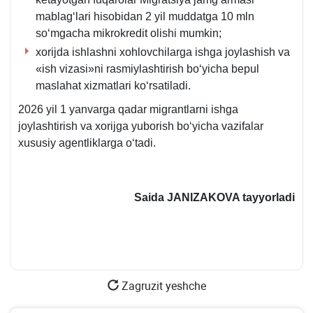
mablagʻlari hisobidan 2 yil muddatga 10 mln
soʻmgacha mikrokredit olishi mumkin;
хorijda ishlashni хohlovchilarga ishga joylashish va
«ish vizasi»ni rasmiylashtirish boʻyicha bepul
maslahat хizmatlari koʻrsatiladi.
2026 yil 1 yanvarga qadar migrantlarni ishga
joylashtirish va хorijga yuborish boʻyicha vazifalar
хususiy agentliklarga oʻtadi.
Saida JANIZAKOVA tayyorladi
Zagruzit yeshche