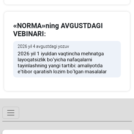
«NORMA»ning AVGUSTDAGI
VEBINARI:
2026 yil 4 avgustdagi yozuv
2026 yil 1 iyuldan vaqtincha mehnatga
layoqatsizlik boʻyicha nafaqalarni
tayinlashning yangi tartibi: amaliyotda
e’tibor qaratish lozim boʻlgan masalalar