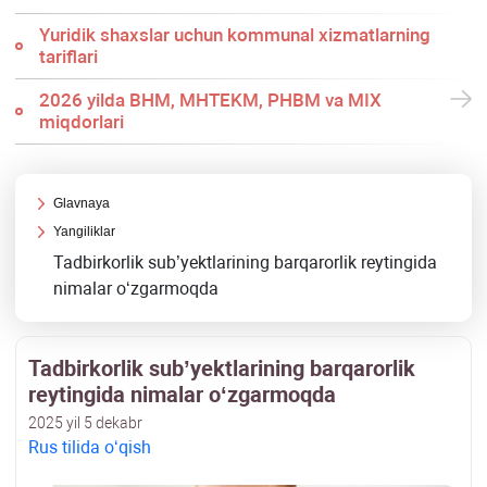
Yuridik shaхslar uchun kommunal хizmatlarning
tariflari
2026 yilda BHM, MHTEKM, PHBM va MIX
miqdorlari
Glavnaya
Yangiliklar
Tadbirkorlik sub’yektlarining barqarorlik reytingida
nimalar oʻzgarmoqda
Tadbirkorlik sub’yektlarining barqarorlik
reytingida nimalar oʻzgarmoqda
2025 yil 5 dekabr
Rus tilida oʻqish