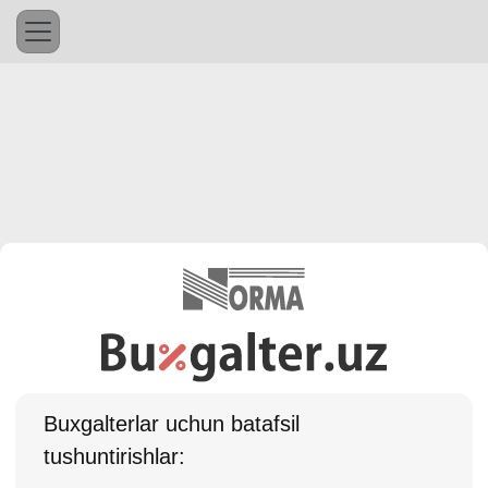
Buхgalterlar uchun batafsil
tushuntirishlar: