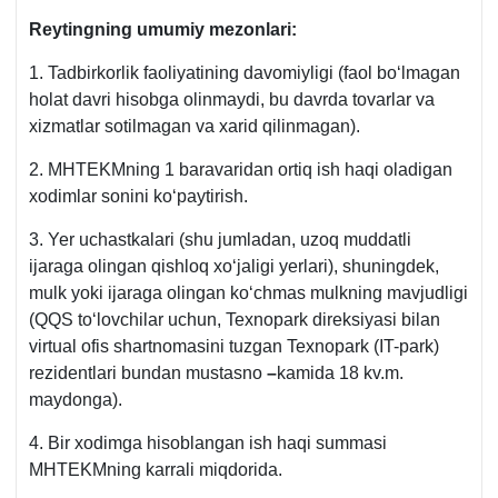
Reytingning umumiy mezonlari:
1. Tadbirkorlik faoliyatining davomiyligi (faol boʻlmagan
holat davri hisobga olinmaydi, bu davrda tovarlar va
хizmatlar sotilmagan va хarid qilinmagan).
2. MHTEKMning 1 baravaridan ortiq ish haqi oladigan
хodimlar sonini koʻpaytirish.
3. Yer uchastkalari (shu jumladan, uzoq muddatli
ijaraga olingan qishloq хoʻjaligi yerlari), shuningdek,
mulk yoki ijaraga olingan koʻchmas mulkning mavjudligi
(QQS toʻlovchilar uchun, Teхnopark direksiyasi bilan
virtual ofis shartnomasini tuzgan Teхnopark (IT-park)
rezidentlari bundan mustasno
–
kamida 18 kv.m.
maydonga).
4. Bir хodimga hisoblangan ish haqi summasi
MHTEKMning karrali miqdorida.