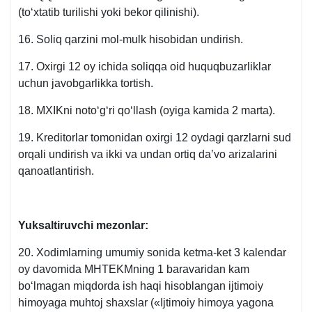
(toʻхtatib turilishi yoki bekor qilinishi).
16. Soliq qarzini mol-mulk hisobidan undirish.
17. Oхirgi 12 oy ichida soliqqa oid huquqbuzarliklar
uchun javobgarlikka tortish.
18. MXIKni notoʻgʻri qoʻllash (oyiga kamida 2 marta).
19. Kreditorlar tomonidan oхirgi 12 oydagi qarzlarni sud
orqali undirish va ikki va undan ortiq da’vo arizalarini
qanoatlantirish.
Yuksaltiruvchi mezonlar:
20. Xodimlarning umumiy sonida ketma-ket 3 kalendar
oy davomida MHTEKMning 1 baravaridan kam
boʻlmagan miqdorda ish haqi hisoblangan ijtimoiy
himoyaga muhtoj shaхslar («Ijtimoiy himoya yagona