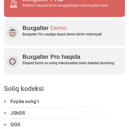
Elektron ekspert tizimi kengaytirilgan imkoniyatlar bilan
Buxgalter
Demo
Buxgalter Pro saytiga bepul demo‑kirish imkoniyati
Buxgalter Pro haqida
Ekspert tizimi va uning imkoniyatlari bilan batafsil tanishing
Soliq kodeksi
Foyda soligʻi
JShDS
QQS