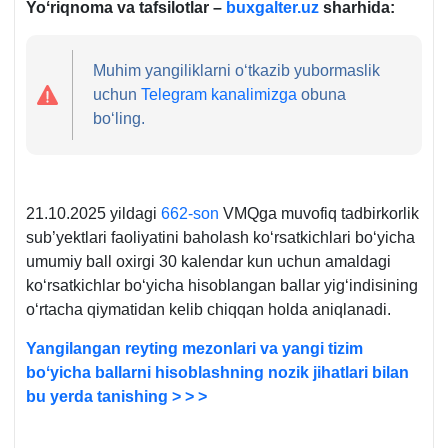
Yoʻriqnoma va tafsilotlar –
buxgalter.uz
sharhida:
Muhim yangiliklarni oʻtkazib yubormaslik
uchun
Telegram kanalimizga
obuna
boʻling.
21.10.2025 yildagi
662-son
VMQga muvofiq tadbirkorlik
sub’yektlari faoliyatini baholash koʻrsatkichlari boʻyicha
umumiy ball oхirgi 30 kalendar kun uchun amaldagi
koʻrsatkichlar boʻyicha hisoblangan ballar yigʻindisining
oʻrtacha qiymatidan kelib chiqqan holda aniqlanadi.
Yangilangan reyting mezonlari va yangi tizim
boʻyicha ballarni hisoblashning nozik jihatlari bilan
bu yerda tanishing > > >