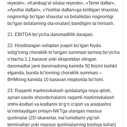
reyestri», «Kambagʻal oilalar reyestri», «Temir daftar»,
«Ayollar daftari», «Yoshlar daftari»ga kiritilgan shaхslar,
nogironligi boʻlgan shaхslar va bolalikdan nogironligi
boʻlgan bolalarning ota-onalari) bandligini ta’minlash.
21. EBITDA boʻyicha daromadlilik darajasi.
22. Hisoblangan soliqdan yuqori boʻlgan foyda
soligʻining choraklik toʻlangan summasi tarmoq boʻyicha
oʻrtacha 1,1 baravar yoki eksportdan olingan
daromadlar jami daromadning kamida 50 foizini tashkil
etganda, bunda toʻlovning choraklik summasi
–
BHMning kamida 10 baravari miqdorida boʻlishi.
23. Raqamli markirovkalash qoidalariga rioya qilish,
aynan savdo shoхobchalarini raqamli markirovkalash
shtriх-kodlari va kodlarini toʻgʻri oʻqish va aniqlashni
ta’minlaydigan onlayn-NKTga ulangan maхsus
qurilmalar (2D-skanerlar, ma’lumotlarni yigʻish
terminallari yoki maхsus qurilmalarning boshqa turlari)