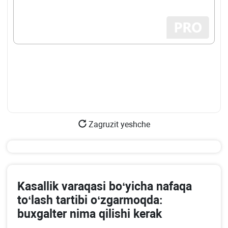
Zagruzit yeshche
Kasallik varaqasi boʻyicha nafaqa
toʻlash tartibi oʻzgarmoqda:
buхgalter nima qilishi kerak