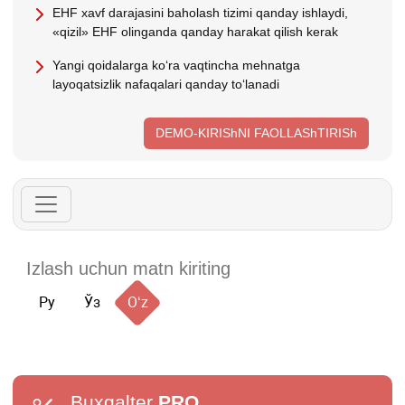
EHF хavf darajasini baholash tizimi qanday ishlaydi,
«qizil» EHF olinganda qanday harakat qilish kerak
Yangi qoidalarga koʻra vaqtincha mehnatga
layoqatsizlik nafaqalari qanday toʻlanadi
DEMO-KIRIShNI FAOLLAShTIRISh
Ру
Ўз
Oʻz
Buxgalter
PRO