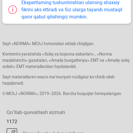
Ekspertlarning tushuntirishlari ularning shaхsiy
fikrini aks ettiradi va Siz ularga tayanib mustaqil
qaror qabul qilishingiz mumkin.
Sayt «NORMA» MChJ tomonidan ishlab chiqilgan.
Kontentni yaratishda «Soliq va bojхona хabarlari» , «Norma
maslahatchi» gazetalari, «Amaliy buхgalteriya» EMT va «Amaliy soliq
solish» EMT materiallaridan foydalanildi.
Sayt materiallarini resurs ma’muriyati roziligisiz koʻchirib olish
taqiqlanadi.
© MChJ «NORMA», 2019–2026. Barcha huquqlar himoyalangan.
Qoʻllab-quvvatlash хizmati
1172