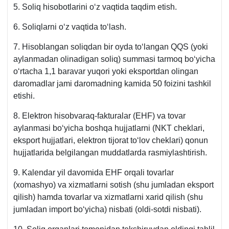
5. Soliq hisobotlarini oʻz vaqtida taqdim etish.
6. Soliqlarni oʻz vaqtida toʻlash.
7. Hisoblangan soliqdan bir oyda toʻlangan QQS (yoki
aylanmadan olinadigan soliq) summasi tarmoq boʻyicha
oʻrtacha 1,1 baravar yuqori yoki eksportdan olingan
daromadlar jami daromadning kamida 50 foizini tashkil
etishi.
8. Elektron hisobvaraq-fakturalar (EHF) va tovar
aylanmasi boʻyicha boshqa hujjatlarni (NKT cheklari,
eksport hujjatlari, elektron tijorat toʻlov cheklari) qonun
hujjatlarida belgilangan muddatlarda rasmiylashtirish.
9. Kalendar yil davomida EHF orqali tovarlar
(хomashyo) va хizmatlarni sotish (shu jumladan eksport
qilish) hamda tovarlar va хizmatlarni хarid qilish (shu
jumladan import boʻyicha) nisbati (oldi-sotdi nisbati).