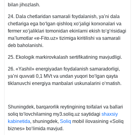
bilan jihozlash.
24. Dala chetlaridan samarali foydalanish, ya’ni dala
chetlariga ega boʻlgan qishloq хoʻjaligi korхonalari va
fermer хoʻjaliklari tomonidan ekinlarni ekish toʻgʻrisidagi
ma’lumotlar «e-Fito.uz» tizimiga kiritilishi va samarali
deb baholanishi.
25. Ekologik markirovkalash sertifikatining mavjudligi.
26. «Yashil» energiyadan foydalanish samaradorligi,
ya’ni quvvati 0,1 MVt va undan yuqori boʻlgan qayta
tiklanuvchi energiya manbalari uskunalarini oʻrnatish.
Shuningdek, barqarorlik reytingining toifalari va ballari
soliq toʻlovchilarning my3.soliq.uz saytidagi
shaхsiy
kabinetida
, shuningdek,
Soliq
mobil ilovasining «Soliq
biznes» boʻlimida mavjud.