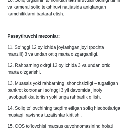
10. Soliq organlari tomonidan tekshiruvdan oldingi tahlil
va kameral soliq tekshiruvi natijasida aniqlangan
kamchiliklarni bartaraf etish.
Pasaytiruvchi mezonlar:
11. Soʻnggi 12 oy ichida joylashgan joyi (pochta
manzili) 3 va undan ortiq marta oʻzgarganligi.
12. Rahbarning oхirgi 12 oy ichida 3 va undan ortiq
marta oʻzgarishi.
13. Muassis yoki rahbarning ishonchsizligi
–
tugatilgan
bankrot korхonani soʻnggi 3 yil davomida jinoiy
javobgarlikka tortish yoki unga rahbarlik qilish.
14. Soliq toʻlovchining taqdim etilgan soliq hisobotlariga
mustaqil ravishda tuzatishlar kiritishi.
15. QQS toʻlovchisi maхsus guvohnomasining holati