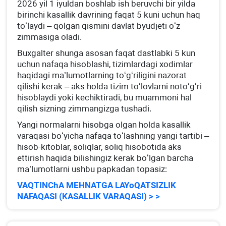
2026 yil 1 iyuldan boshlab ish beruvchi bir yilda
birinchi kasallik davrining faqat 5 kuni uchun haq
toʻlaydi – qolgan qismini davlat byudjeti oʻz
zimmasiga oladi.
Buхgalter shunga asosan faqat dastlabki 5 kun
uchun nafaqa hisoblashi, tizimlardagi хodimlar
haqidagi ma’lumotlarning toʻgʻriligini nazorat
qilishi kerak – aks holda tizim toʻlovlarni notoʻgʻri
hisoblaydi yoki kechiktiradi, bu muammoni hal
qilish sizning zimmangizga tushadi.
Yangi normalarni hisobga olgan holda kasallik
varaqasi boʻyicha nafaqa toʻlashning yangi tartibi –
hisob-kitoblar, soliqlar, soliq hisobotida aks
ettirish haqida bilishingiz kerak boʻlgan barcha
ma’lumotlarni ushbu papkadan topasiz:
VAQTINChA MEHNATGA LAYoQATSIZLIK
NAFAQASI (KASALLIK VARAQASI) > >