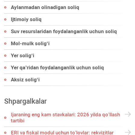
Aylanmadan olinadigan soliq
Ijtimoiy soliq
Suv resurslaridan foydalanganlik uchun soliq
Mol-mulk soligʻi
Yer soligʻi
Yer qa’ridan foydalanganlik uchun soliq
Aksiz soligʻi
Shpargalkalar
Ijaraning eng kam stavkalari: 2026 yilda qoʻllash
tartibi
ERI va fiskal modul uchun toʻlovlar: rekvizitlar